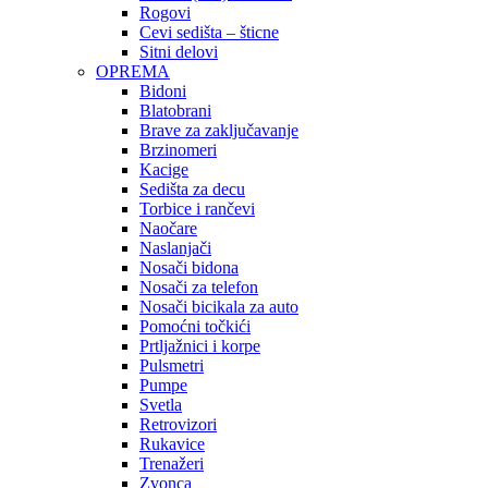
Rogovi
Cevi sedišta – šticne
Sitni delovi
OPREMA
Bidoni
Blatobrani
Brave za zaključavanje
Brzinomeri
Kacige
Sedišta za decu
Torbice i rančevi
Naočare
Naslanjači
Nosači bidona
Nosači za telefon
Nosači bicikala za auto
Pomoćni točkići
Prtljažnici i korpe
Pulsmetri
Pumpe
Svetla
Retrovizori
Rukavice
Trenažeri
Zvonca