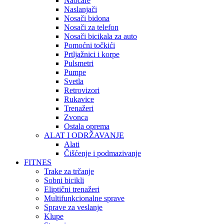
Naočare
Naslanjači
Nosači bidona
Nosači za telefon
Nosači bicikala za auto
Pomoćni točkići
Prtljažnici i korpe
Pulsmetri
Pumpe
Svetla
Retrovizori
Rukavice
Trenažeri
Zvonca
Ostala oprema
ALAT I ODRŽAVANJE
Alati
Čišćenje i podmazivanje
FITNES
Trake za trčanje
Sobni bicikli
Eliptični trenažeri
Multifunkcionalne sprave
Sprave za veslanje
Klupe