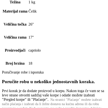
Težina
1 kg
Materijal rama
Čelik
Veličina točka
26''
Veličina rama
17''
Proizvodjači
capriolo
Broj brzina
18
Poručivanje robe i isporuka
Poručite robu u nekoliko jednostavnih koraka.
Prvi korak je da dodate proizvod u korpu. Nakon toga će vam se sa
leve strane otvoriti sadržaj vaše korpe i odatle možete izabrati
"Pregled korpe" ili "Plaćanje".
Na stranici "Plaćanje" možete izabrati
način plaćanja i izabrati da li želite dostavu na kućnu adresu ili da robu