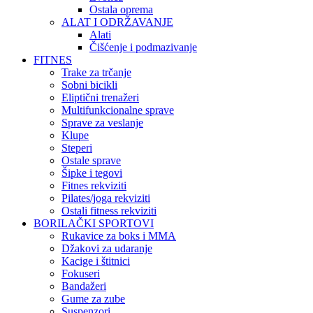
Ostala oprema
ALAT I ODRŽAVANJE
Alati
Čišćenje i podmazivanje
FITNES
Trake za trčanje
Sobni bicikli
Eliptični trenažeri
Multifunkcionalne sprave
Sprave za veslanje
Klupe
Steperi
Ostale sprave
Šipke i tegovi
Fitnes rekviziti
Pilates/joga rekviziti
Ostali fitness rekviziti
BORILAČKI SPORTOVI
Rukavice za boks i MMA
Džakovi za udaranje
Kacige i štitnici
Fokuseri
Bandažeri
Gume za zube
Suspenzori