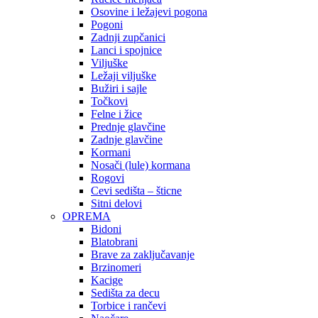
Osovine i ležajevi pogona
Pogoni
Zadnji zupčanici
Lanci i spojnice
Viljuške
Ležaji viljuške
Bužiri i sajle
Točkovi
Felne i žice
Prednje glavčine
Zadnje glavčine
Kormani
Nosači (lule) kormana
Rogovi
Cevi sedišta – šticne
Sitni delovi
OPREMA
Bidoni
Blatobrani
Brave za zaključavanje
Brzinomeri
Kacige
Sedišta za decu
Torbice i rančevi