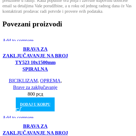
preuzmete u radnji.
Kada popunite sva polja i završite kupovinu dobićete
email sa detaljima Vaše porudžbine,
a u roku od jednog radnog dana će Vas
kontaktirati prodavac radi potvrde i provere svih podataka.
Povezani proizvodi
Add to compare
Brz pogled
BRAVA ZA
Dodajte želje
ZAKLJUČAVANJE NA BROJ
TY523 10x1500mm
SPIRALNA
BICIKLIZAM
,
OPREMA
,
Brave za zaključavanje
800
рсд
DODAJ U KORPU
Add to compare
Brz pogled
BRAVA ZA
Dodajte želje
ZAKLJUČAVANJE NA BROJ