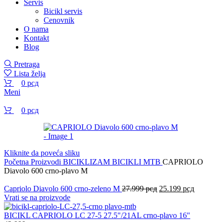
Servis
Bicikl servis
Cenovnik
O nama
Kontakt
Blog
Pretraga
Lista želja
0
рсд
Meni
0
рсд
Kliknite da poveća sliku
Početna
Proizvodi
BICIKLIZAM
BICIKLI
MTB
CAPRIOLO
Diavolo 600 crno-plavo M
Originalna
Trenutna
Capriolo Diavolo 600 crno-zeleno M
27.999
рсд
25.199
рсд
cena
cena
Vrati se na proizvode
je
je:
bila:
25.199 р
BICIKL CAPRIOLO LC 27-5 27.5"/21AL crno-plavo 16"