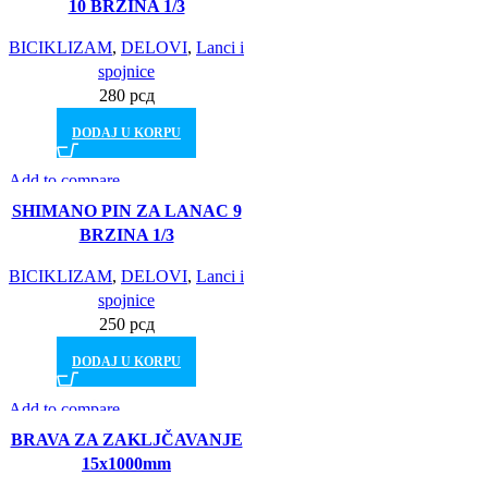
10 BRZINA 1/3
BICIKLIZAM
,
DELOVI
,
Lanci i
spojnice
280
рсд
DODAJ U KORPU
Add to compare
Brz pogled
SHIMANO PIN ZA LANAC 9
Dodajte želje
BRZINA 1/3
BICIKLIZAM
,
DELOVI
,
Lanci i
spojnice
250
рсд
DODAJ U KORPU
Add to compare
Brz pogled
BRAVA ZA ZAKLJČAVANJE
Dodajte želje
15x1000mm