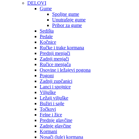
DELOVI
Gume
Spoljne gume
Unutrašnje gume
Pribor za gume
Sedišta
Pedale
Kočnice
Ručke i trake kormana
Prednji menjači
Zadnji menjači
Ručice menjača
Osovine i ležajevi pogona
Pogoni
Zadnji zupčanici
Lanci i spojnice
Viljuške
Ležaji viljuške
Bužiri i sajle
Točkovi
Felne i žice
Prednje glavčine
Zadnje glavčine
Kormani
Nosači (lule) kormana