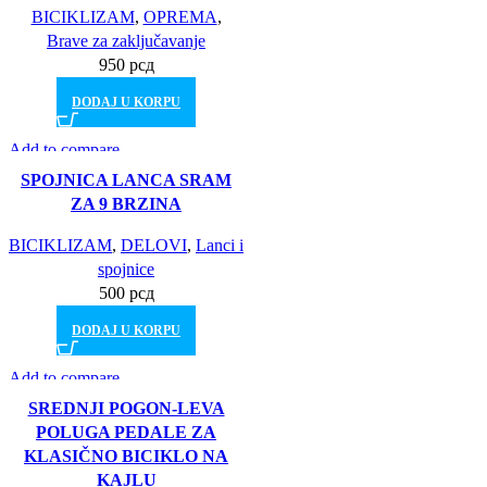
BICIKLIZAM
,
OPREMA
,
Brave za zaključavanje
950
рсд
DODAJ U KORPU
Add to compare
Brz pogled
SPOJNICA LANCA SRAM
Dodajte želje
ZA 9 BRZINA
BICIKLIZAM
,
DELOVI
,
Lanci i
spojnice
500
рсд
DODAJ U KORPU
Add to compare
Brz pogled
SREDNJI POGON-LEVA
Dodajte želje
POLUGA PEDALE ZA
KLASIČNO BICIKLO NA
KAJLU