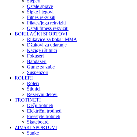
Steperi
Ostale sprave
Šipke i tegovi
Fitnes rekviziti
Pilates/joga rekviziti
Ostali fitness rekviziti
BORILAČKI SPORTOVI
Rukavice za boks i MMA
Džakovi za udaranje
Kacige i štitnici
Fokuseri
Bandažeri
Gume za zube
Suspenzori
ROLERI
Roleri
Štitnici
Rezervni delovi
TROTINETI
Dečji trotineti
Električni trotineti
Freestyle trotineti
Skateboard
ZIMSKI SPORTOVI
Sanke