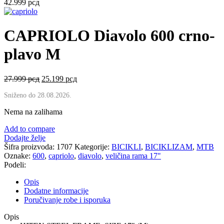
27.999 рсд.
42.999
рсд
CAPRIOLO Diavolo 600 crno-
plavo M
Originalna
Trenutna
27.999
рсд
25.199
рсд
cena
cena
Sniženo do 28.08.2026.
je
je:
bila:
25.199 рсд.
Nema na zalihama
27.999 рсд.
Add to compare
Dodajte želje
Šifra proizvoda:
1707
Kategorije:
BICIKLI
,
BICIKLIZAM
,
MTB
Oznake:
600
,
capriolo
,
diavolo
,
veličina rama 17"
Podeli:
Opis
Dodatne informacije
Poručivanje robe i isporuka
Opis