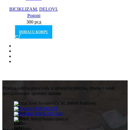
BICIKLIZAM
,
DELOVI
,
Pogoni
300
рсд
DODAJ U KORPU
Prodaja i servis proizvoda iz oblasti biciklizma, fitnesa i ostale
specijalizovane sportske opreme
Zmaj Jove Jovanovića 16, 26000 Pančevo
Telefon: 013/332-920
Mobilni: 060/0-332-920
Email: info@fanaticsport.rs