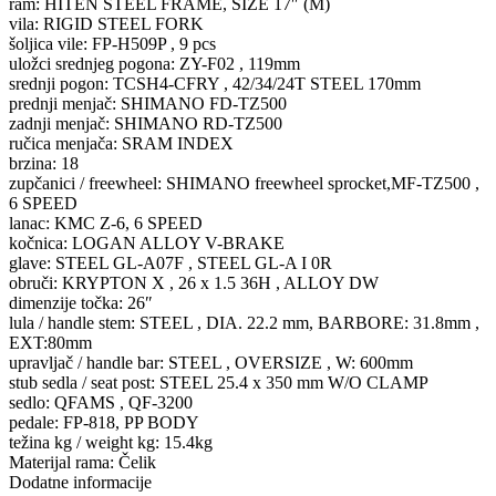
ram: HITEN STEEL FRAME, SIZE 17″ (M)
vila: RIGID STEEL FORK
šoljica vile: FP-H509P , 9 pcs
uložci srednjeg pogona: ZY-F02 , 119mm
srednji pogon: TCSH4-CFRY , 42/34/24T STEEL 170mm
prednji menjač: SHIMANO FD-TZ500
zadnji menjač: SHIMANO RD-TZ500
ručica menjača: SRAM INDEX
brzina: 18
zupčanici / freewheel: SHIMANO freewheel sprocket,MF-TZ500 ,
6 SPEED
lanac: KMC Z-6, 6 SPEED
kočnica: LOGAN ALLOY V-BRAKE
glave: STEEL GL-A07F , STEEL GL-A I 0R
obruči: KRYPTON X , 26 x 1.5 36H , ALLOY DW
dimenzije točka: 26″
lula / handle stem: STEEL , DIA. 22.2 mm, BARBORE: 31.8mm ,
EXT:80mm
upravljač / handle bar: STEEL , OVERSIZE , W: 600mm
stub sedla / seat post: STEEL 25.4 x 350 mm W/O CLAMP
sedlo: QFAMS , QF-3200
pedale: FP-818, PP BODY
težina kg / weight kg: 15.4kg
Materijal rama: Čelik
Dodatne informacije