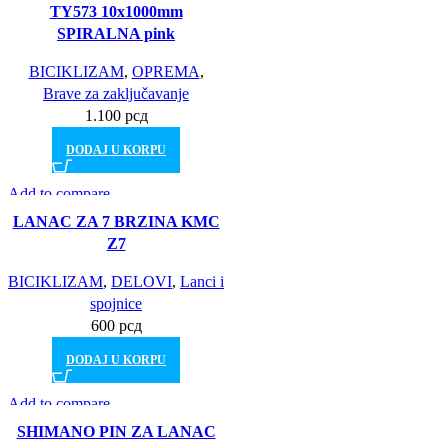
TY573 10x1000mm
SPIRALNA pink
BICIKLIZAM
,
OPREMA
,
Brave za zaključavanje
1.100
рсд
DODAJ U KORPU
Add to compare
Brz pogled
LANAC ZA 7 BRZINA KMC
Dodajte želje
Z7
BICIKLIZAM
,
DELOVI
,
Lanci i
spojnice
600
рсд
DODAJ U KORPU
Add to compare
Brz pogled
SHIMANO PIN ZA LANAC
Dodajte želje