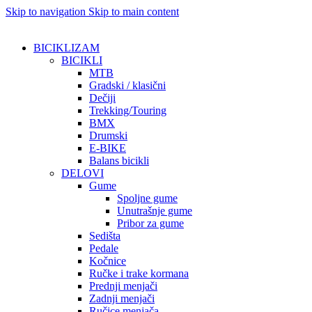
Skip to navigation
Skip to main content
BICIKLIZAM
BICIKLI
MTB
Gradski / klasični
Dečiji
Trekking/Touring
BMX
Drumski
E-BIKE
Balans bicikli
DELOVI
Gume
Spoljne gume
Unutrašnje gume
Pribor za gume
Sedišta
Pedale
Kočnice
Ručke i trake kormana
Prednji menjači
Zadnji menjači
Ručice menjača