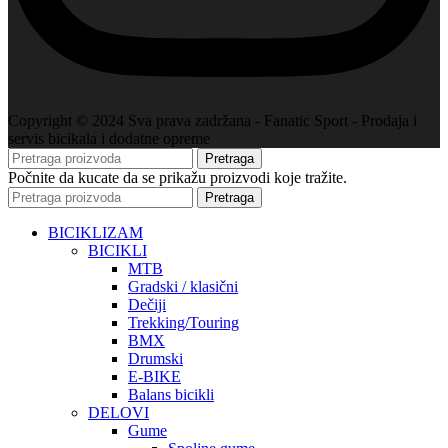
Copyright © 2024 Sva prava zadržana - Fanatic Sport - Prodaja i
servis bicikala i dodatne opreme
Pretraga
Počnite da kucate da se prikažu proizvodi koje tražite.
Pretraga
BICIKLIZAM
BICIKLI
MTB
Gradski / klasični
Dečiji
Trekking/Touring
BMX
Drumski
E-BIKE
Balans bicikli
DELOVI
Gume