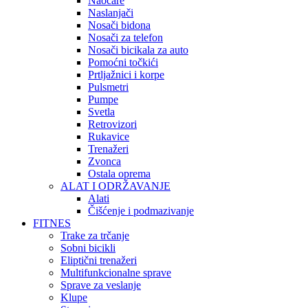
Naočare
Naslanjači
Nosači bidona
Nosači za telefon
Nosači bicikala za auto
Pomoćni točkići
Prtljažnici i korpe
Pulsmetri
Pumpe
Svetla
Retrovizori
Rukavice
Trenažeri
Zvonca
Ostala oprema
ALAT I ODRŽAVANJE
Alati
Čišćenje i podmazivanje
FITNES
Trake za trčanje
Sobni bicikli
Eliptični trenažeri
Multifunkcionalne sprave
Sprave za veslanje
Klupe