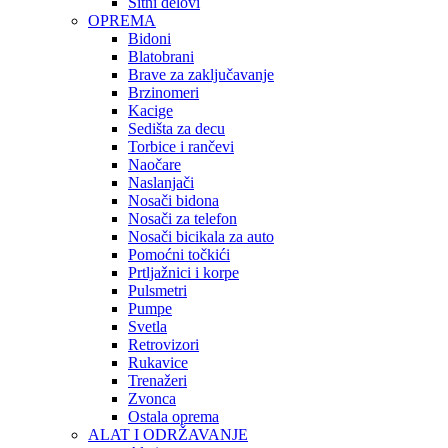
Sitni delovi
OPREMA
Bidoni
Blatobrani
Brave za zaključavanje
Brzinomeri
Kacige
Sedišta za decu
Torbice i rančevi
Naočare
Naslanjači
Nosači bidona
Nosači za telefon
Nosači bicikala za auto
Pomoćni točkići
Prtljažnici i korpe
Pulsmetri
Pumpe
Svetla
Retrovizori
Rukavice
Trenažeri
Zvonca
Ostala oprema
ALAT I ODRŽAVANJE