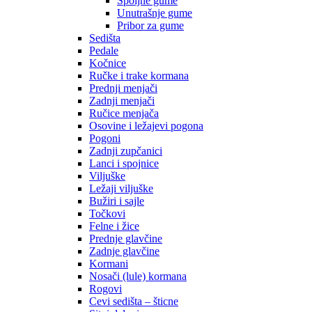
Spoljne gume
Unutrašnje gume
Pribor za gume
Sedišta
Pedale
Kočnice
Ručke i trake kormana
Prednji menjači
Zadnji menjači
Ručice menjača
Osovine i ležajevi pogona
Pogoni
Zadnji zupčanici
Lanci i spojnice
Viljuške
Ležaji viljuške
Bužiri i sajle
Točkovi
Felne i žice
Prednje glavčine
Zadnje glavčine
Kormani
Nosači (lule) kormana
Rogovi
Cevi sedišta – šticne