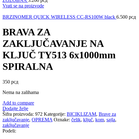
ZGLOBNA
3.200
рсд
Vrati se na proizvode
BRZINOMER QUICK WIRELESS CC-RS100W black
6.500
рсд
BRAVA ZA
ZAKLJUČAVANJE NA
KLJUČ TY513 6x1000mm
SPIRALNA
350
рсд
Nema na zalihama
Add to compare
Dodajte želje
Šifra proizvoda:
972
Kategorije:
BICIKLIZAM
,
Brave za
zaključavanje
,
OPREMA
Oznake:
čelik
,
ključ
,
kom
,
sajla
,
zaključavanje
Podeli: