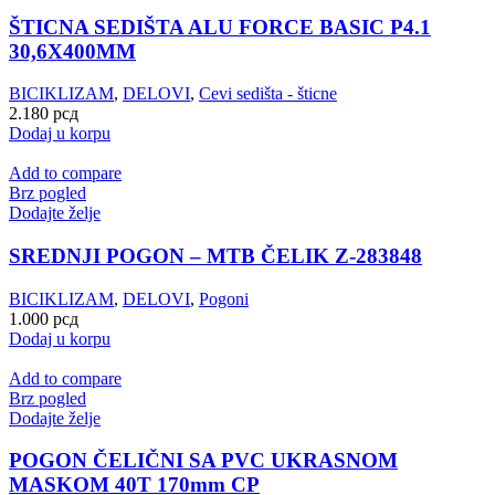
ŠTICNA SEDIŠTA ALU FORCE BASIC P4.1
30,6X400MM
BICIKLIZAM
,
DELOVI
,
Cevi sedišta - šticne
2.180
рсд
Dodaj u korpu
Add to compare
Brz pogled
Dodajte želje
SREDNJI POGON – MTB ČELIK Z-283848
BICIKLIZAM
,
DELOVI
,
Pogoni
1.000
рсд
Dodaj u korpu
Add to compare
Brz pogled
Dodajte želje
POGON ČELIČNI SA PVC UKRASNOM
MASKOM 40T 170mm CP