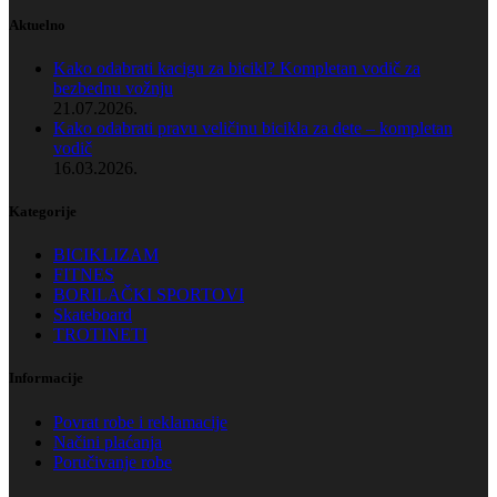
Aktuelno
Kako odabrati kacigu za bicikl? Kompletan vodič za
bezbednu vožnju
21.07.2026.
Kako odabrati pravu veličinu bicikla za dete – kompletan
vodič
16.03.2026.
Kategorije
BICIKLIZAM
FITNES
BORILAČKI SPORTOVI
Skateboard
TROTINETI
Informacije
Povrat robe i reklamacije
Načini plaćanja
Poručivanje robe