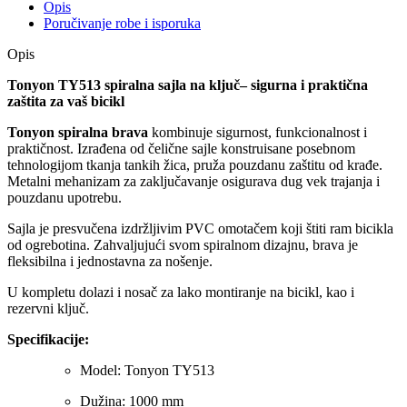
Opis
Poručivanje robe i isporuka
Opis
Tonyon TY513 spiralna sajla na ključ– sigurna i praktična
zaštita za vaš bicikl
Tonyon spiralna brava
kombinuje sigurnost, funkcionalnost i
praktičnost. Izrađena od čelične sajle konstruisane posebnom
tehnologijom tkanja tankih žica, pruža pouzdanu zaštitu od krađe.
Metalni mehanizam za zaključavanje osigurava dug vek trajanja i
pouzdanu upotrebu.
Sajla je presvučena izdržljivim PVC omotačem koji štiti ram bicikla
od ogrebotina. Zahvaljujući svom spiralnom dizajnu, brava je
fleksibilna i jednostavna za nošenje.
U kompletu dolazi i nosač za lako montiranje na bicikl, kao i
rezervni ključ.
Specifikacije:
Model: Tonyon TY513
Dužina: 1000 mm