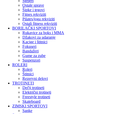
Steperi
Ostale sprave
Šipke i tegovi
Fitnes rekviziti
Pilates/joga rekviziti
Ostali fitness rekviziti
BORILAČKI SPORTOVI
Rukavice za boks i MMA
Džakovi za udaranje
Kacige i štitnici
Fokuseri
Bandažeri
Gume za zube
Suspenzori
ROLERI
Roleri
Štitnici
Rezervni delovi
TROTINETI
Dečji trotineti
Električni trotineti
Freestyle trotineti
Skateboard
ZIMSKI SPORTOVI
Sanke