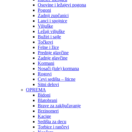
Osovine i ležajevi pogona
Pogoni
Zadnji zupčanici
Lanci i spojnice
Viljuške
Ležaji viljuške
Bužiri i sajle
Točkovi
Felne i žice
Prednje glavčine
Zadnje glavčine
Kormani
Nosači (lule) kormana
Rogovi
Cevi sedišta – šticne
Sitni delovi
OPREMA
Bidoni
Blatobrani
Brave za zaključavanje
Brzinomeri
Kacige
Sedišta za decu
Torbice i rančevi