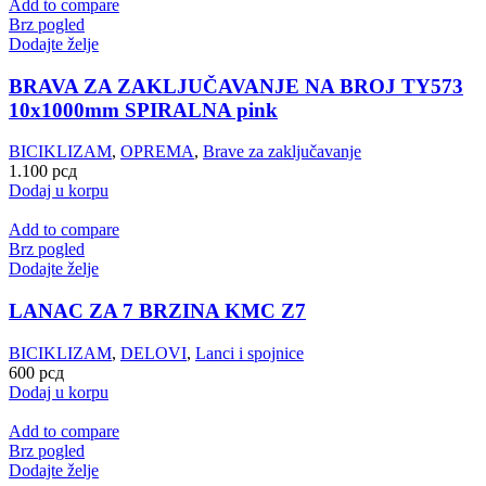
Add to compare
Brz pogled
Dodajte želje
BRAVA ZA ZAKLJUČAVANJE NA BROJ TY573
10x1000mm SPIRALNA pink
BICIKLIZAM
,
OPREMA
,
Brave za zaključavanje
1.100
рсд
Dodaj u korpu
Add to compare
Brz pogled
Dodajte želje
LANAC ZA 7 BRZINA KMC Z7
BICIKLIZAM
,
DELOVI
,
Lanci i spojnice
600
рсд
Dodaj u korpu
Add to compare
Brz pogled
Dodajte želje