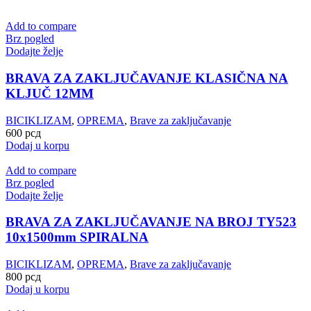
Add to compare
Brz pogled
Dodajte želje
BRAVA ZA ZAKLJUČAVANJE KLASIČNA NA
KLJUČ 12MM
BICIKLIZAM
,
OPREMA
,
Brave za zaključavanje
600
рсд
Dodaj u korpu
Add to compare
Brz pogled
Dodajte želje
BRAVA ZA ZAKLJUČAVANJE NA BROJ TY523
10x1500mm SPIRALNA
BICIKLIZAM
,
OPREMA
,
Brave za zaključavanje
800
рсд
Dodaj u korpu