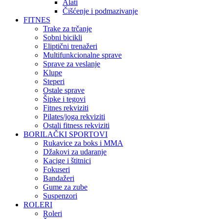
Alati
Čišćenje i podmazivanje
FITNES
Trake za trčanje
Sobni bicikli
Eliptični trenažeri
Multifunkcionalne sprave
Sprave za veslanje
Klupe
Steperi
Ostale sprave
Šipke i tegovi
Fitnes rekviziti
Pilates/joga rekviziti
Ostali fitness rekviziti
BORILAČKI SPORTOVI
Rukavice za boks i MMA
Džakovi za udaranje
Kacige i štitnici
Fokuseri
Bandažeri
Gume za zube
Suspenzori
ROLERI
Roleri