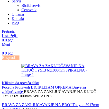
Servis
Bicikl servis
Cenovnik
O nama
Kontakt
Blog
Pretraga
Lista želja
0
0
рсд
Meni
0
0
рсд
Rasprodato
Kliknite da poveća sliku
Početna
Proizvodi
BICIKLIZAM
OPREMA
Brave za
zaključavanje
BRAVA ZA ZAKLJUČAVANJE NA KLJUČ
TY513 6x1000mm SPIRALNA
BRAVA ZA ZAKLJUČAVANJE NA BROJ Tonyon 3917mm