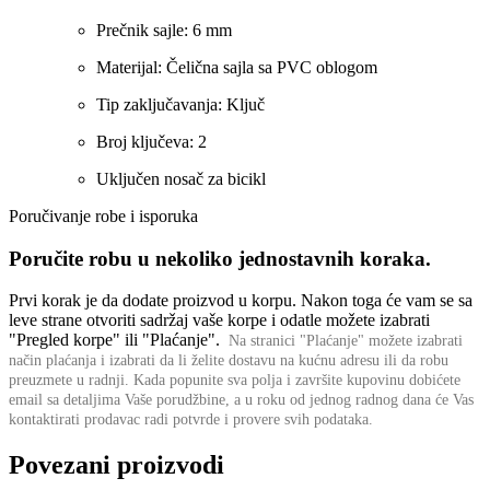
Prečnik sajle: 6 mm
Materijal: Čelična sajla sa PVC oblogom
Tip zaključavanja: Ključ
Broj ključeva: 2
Uključen nosač za bicikl
Poručivanje robe i isporuka
Poručite robu u nekoliko jednostavnih koraka.
Prvi korak je da dodate proizvod u korpu. Nakon toga će vam se sa
leve strane otvoriti sadržaj vaše korpe i odatle možete izabrati
"Pregled korpe" ili "Plaćanje".
Na stranici "Plaćanje" možete izabrati
način plaćanja i izabrati da li želite dostavu na kućnu adresu ili da robu
preuzmete u radnji.
Kada popunite sva polja i završite kupovinu dobićete
email sa detaljima Vaše porudžbine,
a u roku od jednog radnog dana će Vas
kontaktirati prodavac radi potvrde i provere svih podataka.
Povezani proizvodi