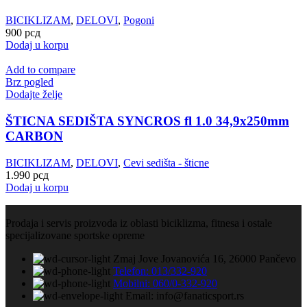
BICIKLIZAM
,
DELOVI
,
Pogoni
900
рсд
Dodaj u korpu
Add to compare
Brz pogled
Dodajte želje
ŠTICNA SEDIŠTA SYNCROS fl 1.0 34,9x250mm
CARBON
BICIKLIZAM
,
DELOVI
,
Cevi sedišta - šticne
1.990
рсд
Dodaj u korpu
Prodaja i servis proizvoda iz oblasti biciklizma, fitnesa i ostale
specijalizovane sportske opreme
Zmaj Jove Jovanovića 16, 26000 Pančevo
Telefon: 013/332-920
Mobilni: 060/0-332-920
Email: info@fanaticsport.rs