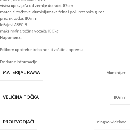
visina upravljača od zemlje do ručki: 82cm
materijal točkova: aluminijumska felna i poliuretanska guma
prečnik točka: 110mm
ležajevi ABEC-9
maksimalna težina vozača 100kg
Napomena:
Prilikom upotrebe treba nositi zaštitnu opremu.
Dodatne informacije
MATERIJAL RAMA
Aluminijum
VELIČINA TOČKA
110mm
PROIZVODJAČI
ningbo wideland