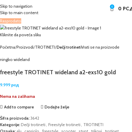
Skip to navigation
0
0
РС
Skip to main content
Rasprodato
Kliknite da poveća sliku
Početna
Proizvodi
TROTINETI
Dečji trotineti
Vrati se na proizvode
ningbo wideland
freestyle TROTINET wideland a2-exs10 gold
9.999
рсд
Nema na zalihama
Add to compare
Dodajte želje
Šifra proizvoda:
3642
Kategorije:
Dečji trotineti
,
Freestyle trotineti
,
TROTINETI
Oznake:
alu
,
capriolo
,
freestyle
,
scooter
,
stunt
,
trikovi
,
trotinet