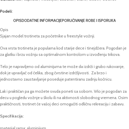
Podeli:
OPIS
DODATNE INFORMACIJE
PORUČIVANJE ROBE I ISPORUKA
Opis
Sjajan model trotineta za početnike u freestyle vožnji.
Ova vrsta trotineta je popularna kod starije dece i tinejdžera. Pogodan je
za glatku i brzu vožnju sa optimalnom kontrolom u izvođenju trikova.
Telo je napravljeno od aluminijuma te može da izdrži i grubo rukovanje,
dok je upravljač od čelika, zbog čvrstine izdržljivosti. Za brzo i
jednostavno zaustavljanje poseduje patentiranu zadnju kočnicu.
Lak i praktičan pa ga možete svuda poneti sa sobom. Vrlo je pogodan za
decu u pogledu vožnje u školu ili na aktivnosti slobodnog vremena. Osim
praktičnosti, trotinet će vašoj deci omogućiti odličnu rekreaciju i zabavu.
Specifikacija:
materijal rama: aluminijum