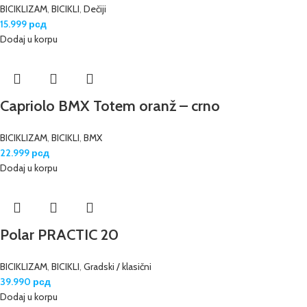
BICIKLIZAM
,
BICIKLI
,
Dečiji
15.999
рсд
Dodaj u korpu
Capriolo BMX Totem oranž – crno
BICIKLIZAM
,
BICIKLI
,
BMX
22.999
рсд
Dodaj u korpu
Polar PRACTIC 20
BICIKLIZAM
,
BICIKLI
,
Gradski / klasični
39.990
рсд
Dodaj u korpu