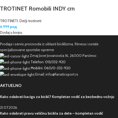
TROTINET Romobili INDY crn
TROTINETI
,
Dečji trotineti
6.999
рсд
Dodaj u korpu
Prodaja i servis proizvoda iz oblasti biciklizma, fitnesa i ostale
specijalizovane sportske opreme
Zmaj Jove Jovanovića 16, 26000 Pančevo
Telefon: 013/332-920
Mobilni: 060/0-332-920
Email: info@fanaticsport.rs
AKTUELNO
Kako odabrati kacigu za bicikl? Kompletan vodič za bezbednu vožnju
21.07.2026.
Kako odabrati pravu veličinu bicikla za dete – kompletan vodič