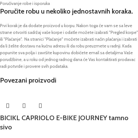
Poručivanje robe i isporuka
Poručite robu u nekoliko jednostavnih koraka.
Prvi korak je da dodate proizvod u korpu. Nakon toga će vam se sa leve
strane otvoriti sadržaj vaše korpe i odatle možete izabrati "Pregled korpe"
ili "Plaćanje".
Na stranici "Plaćanje" možete izabrati način plaćanja i izabrati
da li želite dostavu na kućnu adresu ili da robu preuzmete u radnji.
Kada
popunite sva polja i završite kupovinu dobićete email sa detaljima Vaše
porudžbine,
a u roku od jednog radnog dana će Vas kontaktirati prodavac
radi potvrde i provere svih podataka.
Povezani proizvodi
BICIKL CAPRIOLO E-BIKE JOURNEY tamno
sivo