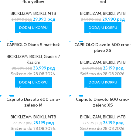
fluo yellow
red
BICIKLIZAM
,
BICIKLI
,
MTB
BICIKLIZAM
,
BICIKLI
,
MTB
29.990
рсд
29.990
рсд
34.990
рсд
34.990
рсд
DODAJ U KORPU
DODAJ U KORPU
-13%
CAPRIOLO Diana S mat-bež
-10%
CAPRIOLO Diavolo 600 crno-
plavo XS
BICIKLIZAM
,
BICIKLI
,
Gradski /
klasični
BICIKLIZAM
,
BICIKLI
,
MTB
33.999
рсд
25.199
рсд
38.999
рсд
27.999
рсд
Sniženo do 28.08.2026.
Sniženo do 28.08.2026.
DODAJ U KORPU
DODAJ U KORPU
-10%
Capriolo Diavolo 600 crno-
-10%
Capriolo Diavolo 600 crno-
zeleno M
zeleno XS
BICIKLIZAM
,
BICIKLI
,
MTB
BICIKLIZAM
,
BICIKLI
,
MTB
25.199
рсд
25.199
рсд
27.999
рсд
27.999
рсд
Sniženo do 28.08.2026.
Sniženo do 28.08.2026.