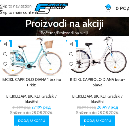
Skip to navigation
0
0
РС
Skip to main content
Proizvodi na akciji
Početna
Proizvodi na akciji
-15%
-14%
BICIKL CAPRIOLO DIANA 1 brzina
BICIKL CAPRIOLO DIANA belo-
tirkiz
plava
BICIKLIZAM
,
BICIKLI
,
Gradski /
BICIKLIZAM
,
BICIKLI
,
Gradski /
klasični
klasični
27.199
рсд
28.499
рсд
31.999
рсд
32.999
рсд
Sniženo do 28.08.2026.
Sniženo do 28.08.2026.
DODAJ U KORPU
DODAJ U KORPU