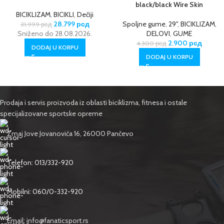
black/black Wire Skin
BICIKLIZAM
,
BICIKLI
,
Dečiji
28.799
рсд
Spoljne gume
,
29"
,
BICIKLIZAM
,
31.999
рсд
Sniženo do 28.08.2026.
DELOVI
,
GUME
2.900
рсд
4.300
рсд
DODAJ U KORPU
DODAJ U KORPU
Prodaja i servis proizvoda iz oblasti biciklizma, fitnesa i ostale
specijalizovane sportske opreme
Zmaj Jove Jovanovića 16, 26000 Pančevo
Telefon: 013/332-920
Mobilni: 060/0-332-920
Email: info@fanaticsport.rs