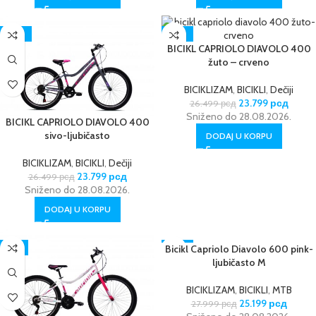
-10%
-10%
BICIKL CAPRIOLO DIAVOLO 400
žuto – crveno
BICIKLIZAM
,
BICIKLI
,
Dečiji
23.799
рсд
26.499
рсд
Sniženo do 28.08.2026.
BICIKL CAPRIOLO DIAVOLO 400
sivo-ljubičasto
DODAJ U KORPU
BICIKLIZAM
,
BICIKLI
,
Dečiji
23.799
рсд
26.499
рсд
Sniženo do 28.08.2026.
DODAJ U KORPU
-8%
Bicikl Capriolo Diavolo 600 pink-
-10%
ljubičasto M
BICIKLIZAM
,
BICIKLI
,
MTB
25.199
рсд
27.999
рсд