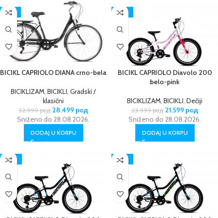
-14%
-10%
BICIKL CAPRIOLO DIANA crno-bela
BICIKL CAPRIOLO Diavolo 200
belo-pink
BICIKLIZAM
,
BICIKLI
,
Gradski /
klasični
BICIKLIZAM
,
BICIKLI
,
Dečiji
28.499
рсд
21.599
рсд
32.999
рсд
23.999
рсд
Sniženo do 28.08.2026.
Sniženo do 28.08.2026.
DODAJ U KORPU
DODAJ U KORPU
-10%
-10%