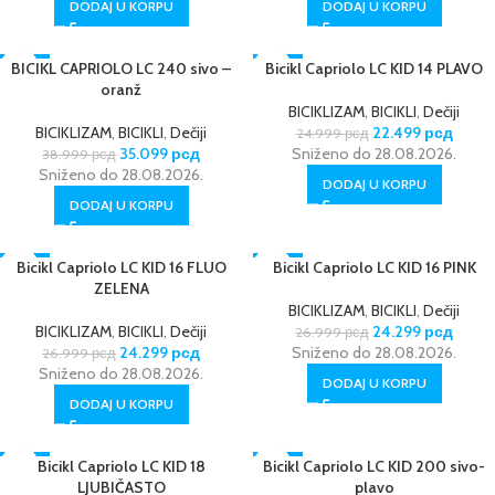
DODAJ U KORPU
DODAJ U KORPU
-10%
BICIKL CAPRIOLO LC 240 sivo –
-10%
Bicikl Capriolo LC KID 14 PLAVO
oranž
NOVO
BICIKLIZAM
,
BICIKLI
,
Dečiji
BICIKLIZAM
,
BICIKLI
,
Dečiji
22.499
рсд
24.999
рсд
35.099
рсд
Sniženo do 28.08.2026.
38.999
рсд
Sniženo do 28.08.2026.
DODAJ U KORPU
DODAJ U KORPU
-10%
Bicikl Capriolo LC KID 16 FLUO
-10%
Bicikl Capriolo LC KID 16 PINK
ZELENA
NOVO
NOVO
BICIKLIZAM
,
BICIKLI
,
Dečiji
BICIKLIZAM
,
BICIKLI
,
Dečiji
24.299
рсд
26.999
рсд
24.299
рсд
Sniženo do 28.08.2026.
26.999
рсд
Sniženo do 28.08.2026.
DODAJ U KORPU
DODAJ U KORPU
-10%
Bicikl Capriolo LC KID 18
Bicikl Capriolo LC KID 200 sivo-
-10%
LJUBIČASTO
plavo
NOVO
NOVO