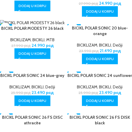
24.990
рсд
27.990
рсд
DODAJ U KORPU
DODAJ U KORPU
-11%
-10%
BICIKL POLAR SONIC 20 blue-
BICIKL POLAR MODESTY 26 black
orange
BICIKLIZAM
,
BICIKLI
,
MTB
BICIKLIZAM
,
BICIKLI
,
Dečiji
24.990
рсд
27.990
рсд
21.490
рсд
23.990
рсд
DODAJ U KORPU
DODAJ U KORPU
BICIKL POLAR SONIC 24 blue-grey
-10%
BICIKL POLAR SONIC 24 sunflower
-10%
BICIKLIZAM
,
BICIKLI
,
Dečiji
BICIKLIZAM
,
BICIKLI
,
Dečiji
23.490
рсд
23.490
рсд
25.990
рсд
25.990
рсд
DODAJ U KORPU
DODAJ U KORPU
BICIKL POLAR SONIC 26 FS DISC
-13%
BICIKL POLAR SONIC 26 FS DISK
-13%
athracite
black