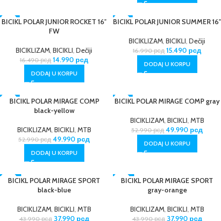
BICIKL POLAR JUNIOR ROCKET 16″
-9%
BICIKL POLAR JUNIOR SUMMER 16″
-9%
FW
BICIKLIZAM
,
BICIKLI
,
Dečiji
BICIKLIZAM
,
BICIKLI
,
Dečiji
15.490
рсд
16.990
рсд
14.990
рсд
16.490
рсд
DODAJ U KORPU
DODAJ U KORPU
-6%
BICIKL POLAR MIRAGE COMP
BICIKL POLAR MIRAGE COMP gray
-6%
black-yellow
BICIKLIZAM
,
BICIKLI
,
MTB
BICIKLIZAM
,
BICIKLI
,
MTB
49.990
рсд
52.990
рсд
49.990
рсд
52.990
рсд
DODAJ U KORPU
DODAJ U KORPU
-14%
BICIKL POLAR MIRAGE SPORT
-14%
BICIKL POLAR MIRAGE SPORT
black-blue
gray-orange
BICIKLIZAM
,
BICIKLI
,
MTB
BICIKLIZAM
,
BICIKLI
,
MTB
37.990
рсд
37.990
рсд
43.990
рсд
43.990
рсд