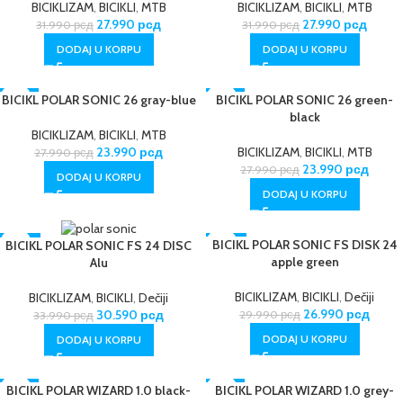
BICIKLIZAM
,
BICIKLI
,
MTB
BICIKLIZAM
,
BICIKLI
,
MTB
27.990
рсд
27.990
рсд
31.990
рсд
31.990
рсд
DODAJ U KORPU
DODAJ U KORPU
BICIKL POLAR SONIC 26 gray-blue
-14%
-14%
BICIKL POLAR SONIC 26 green-
black
BICIKLIZAM
,
BICIKLI
,
MTB
23.990
рсд
BICIKLIZAM
,
BICIKLI
,
MTB
27.990
рсд
23.990
рсд
27.990
рсд
DODAJ U KORPU
DODAJ U KORPU
-10%
BICIKL POLAR SONIC FS DISK 24
-10%
BICIKL POLAR SONIC FS 24 DISC
apple green
Alu
BICIKLIZAM
,
BICIKLI
,
Dečiji
BICIKLIZAM
,
BICIKLI
,
Dečiji
26.990
рсд
30.590
рсд
29.990
рсд
33.990
рсд
DODAJ U KORPU
DODAJ U KORPU
BICIKL POLAR WIZARD 1.0 black-
-14%
-14%
BICIKL POLAR WIZARD 1.0 grey-