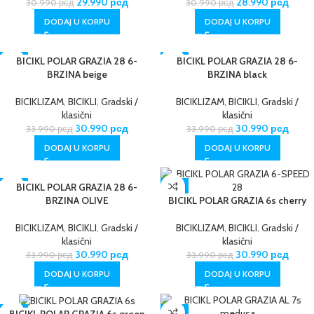
29.990
рсд
28.990
рсд
30.990
рсд
30.990
рсд
DODAJ U KORPU
DODAJ U KORPU
-9%
BICIKL POLAR GRAZIA 28 6-
-9%
BICIKL POLAR GRAZIA 28 6-
BRZINA beige
BRZINA black
BICIKLIZAM
,
BICIKLI
,
Gradski /
BICIKLIZAM
,
BICIKLI
,
Gradski /
klasični
klasični
30.990
рсд
30.990
рсд
33.990
рсд
33.990
рсд
DODAJ U KORPU
DODAJ U KORPU
-9%
BICIKL POLAR GRAZIA 28 6-
-9%
BRZINA OLIVE
BICIKL POLAR GRAZIA 6s cherry
BICIKLIZAM
,
BICIKLI
,
Gradski /
BICIKLIZAM
,
BICIKLI
,
Gradski /
klasični
klasični
30.990
рсд
30.990
рсд
33.990
рсд
33.990
рсд
DODAJ U KORPU
DODAJ U KORPU
-9%
-9%
BICIKL POLAR GRAZIA 6s green