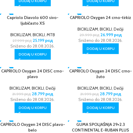
DODAJ U KORPU
DODAJ U KORPU
-10%
Capriolo Diavolo 600 sivo-
CAPRIOLO Oxygen 24 crno-tirkiz
-10%
ljubičasto XS
BICIKLIZAM
,
BICIKLI
,
Dečiji
BICIKLIZAM
,
BICIKLI
,
MTB
26.999
рсд
29.999
рсд
25.199
рсд
Sniženo do 28.08.2026.
27.999
рсд
Sniženo do 28.08.2026.
DODAJ U KORPU
DODAJ U KORPU
CAPRIOLO Oxygen 24 DISC crno-
-10%
CAPRIOLO Oxygen 24 DISC crno-
-10%
plavo
žuto
BICIKLIZAM
,
BICIKLI
,
Dečiji
BICIKLIZAM
,
BICIKLI
,
Dečiji
28.799
рсд
28.799
рсд
31.999
рсд
31.999
рсд
Sniženo do 28.08.2026.
Sniženo do 28.08.2026.
DODAJ U KORPU
DODAJ U KORPU
CAPRIOLO Oxygen 24 DISC plavo-
-10%
-33%
GUMA SPOLJAŠNJA 29×2.3
belo
CONTINENTAL E-RUBAN PLUS