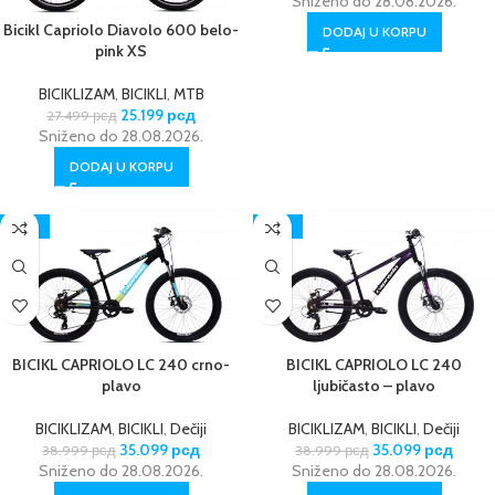
Sniženo do 28.08.2026.
Bicikl Capriolo Diavolo 600 belo-
DODAJ U KORPU
pink XS
BICIKLIZAM
,
BICIKLI
,
MTB
25.199
рсд
27.499
рсд
Sniženo do 28.08.2026.
DODAJ U KORPU
-10%
-10%
BICIKL CAPRIOLO LC 240 crno-
BICIKL CAPRIOLO LC 240
plavo
ljubičasto – plavo
BICIKLIZAM
,
BICIKLI
,
Dečiji
BICIKLIZAM
,
BICIKLI
,
Dečiji
35.099
рсд
35.099
рсд
38.999
рсд
38.999
рсд
Sniženo do 28.08.2026.
Sniženo do 28.08.2026.