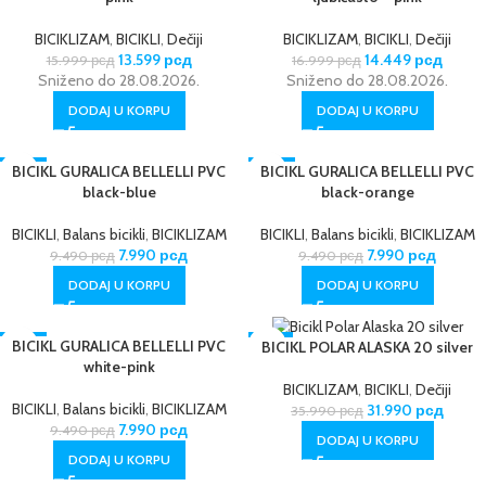
BICIKLIZAM
,
BICIKLI
,
Dečiji
BICIKLIZAM
,
BICIKLI
,
Dečiji
13.599
рсд
14.449
рсд
15.999
рсд
16.999
рсд
Sniženo do 28.08.2026.
Sniženo do 28.08.2026.
DODAJ U KORPU
DODAJ U KORPU
-16%
BICIKL GURALICA BELLELLI PVC
-16%
BICIKL GURALICA BELLELLI PVC
black-blue
black-orange
BICIKLI
,
Balans bicikli
,
BICIKLIZAM
BICIKLI
,
Balans bicikli
,
BICIKLIZAM
7.990
рсд
7.990
рсд
9.490
рсд
9.490
рсд
DODAJ U KORPU
DODAJ U KORPU
-16%
BICIKL GURALICA BELLELLI PVC
-11%
BICIKL POLAR ALASKA 20 silver
white-pink
NOVO
BICIKLIZAM
,
BICIKLI
,
Dečiji
BICIKLI
,
Balans bicikli
,
BICIKLIZAM
31.990
рсд
35.990
рсд
7.990
рсд
9.490
рсд
DODAJ U KORPU
DODAJ U KORPU