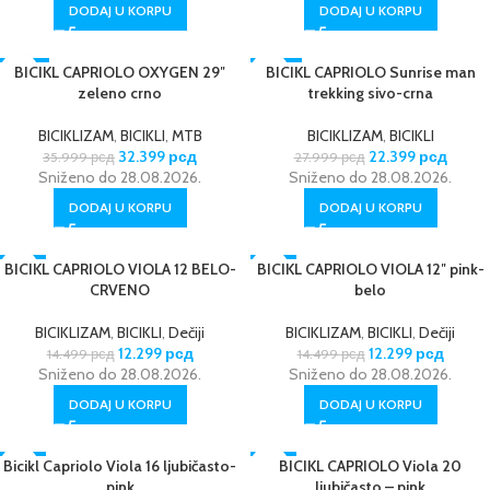
DODAJ U KORPU
DODAJ U KORPU
-10%
BICIKL CAPRIOLO OXYGEN 29″
-20%
BICIKL CAPRIOLO Sunrise man
zeleno crno
trekking sivo-crna
NOVO
BICIKLIZAM
,
BICIKLI
,
MTB
BICIKLIZAM
,
BICIKLI
32.399
рсд
22.399
рсд
35.999
рсд
27.999
рсд
Sniženo do 28.08.2026.
Sniženo do 28.08.2026.
DODAJ U KORPU
DODAJ U KORPU
BICIKL CAPRIOLO VIOLA 12 BELO-
-15%
BICIKL CAPRIOLO VIOLA 12″ pink-
-15%
CRVENO
belo
BICIKLIZAM
,
BICIKLI
,
Dečiji
BICIKLIZAM
,
BICIKLI
,
Dečiji
12.299
рсд
12.299
рсд
14.499
рсд
14.499
рсд
Sniženo do 28.08.2026.
Sniženo do 28.08.2026.
DODAJ U KORPU
DODAJ U KORPU
Bicikl Capriolo Viola 16 ljubičasto-
-15%
-15%
BICIKL CAPRIOLO Viola 20
pink
ljubičasto – pink