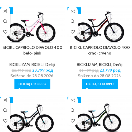
-10%
-10%
BICIKL CAPRIOLO DIAVOLO 400
BICIKL CAPRIOLO DIAVOLO 400
belo-pink
crno-crveno
BICIKLIZAM
,
BICIKLI
,
Dečiji
BICIKLIZAM
,
BICIKLI
,
Dečiji
23.799
рсд
23.799
рсд
26.499
рсд
26.499
рсд
Sniženo do 28.08.2026.
Sniženo do 28.08.2026.
DODAJ U KORPU
DODAJ U KORPU
-10%
-10%