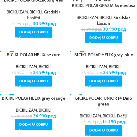
BICIKL POLAR GRAZIA 6s medusa
BICIKLIZAM
,
BICIKLI
,
Gradski /
BICIKLIZAM
,
BICIKLI
,
Gradski /
klasični
klasični
30.990
рсд
33.990
рсд
30.990
рсд
33.990
рсд
DODAJ U KORPU
DODAJ U KORPU
-10%
BICIKL POLAR HELIX azzuro
-10%
BICIKL POLAR HELIX gray-blue
BICIKLIZAM
,
BICIKLI
BICIKLIZAM
,
BICIKLI
34.990
рсд
34.990
рсд
38.990
рсд
38.990
рсд
DODAJ U KORPU
DODAJ U KORPU
BICIKL POLAR HELIX grey orange
-10%
-9%
BICIKL POLAR JUNIOR 14 Dino
green
BICIKLIZAM
,
BICIKLI
34.990
рсд
BICIKLIZAM
,
BICIKLI
,
Dečiji
38.990
рсд
14.490
рсд
15.990
рсд
DODAJ U KORPU
DODAJ U KORPU