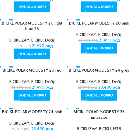
DODAJ U KORPU
DODAJ U KORPU
BICIKL POLAR MODESTY 20 light
-10%
BICIKL POLAR MODESTY 20 pink
-10%
blue 23
BICIKLIZAM
,
BICIKLI
,
Dečiji
BICIKLIZAM
,
BICIKLI
,
Dečiji
21.490
рсд
23.990
рсд
21.490
рсд
23.990
рсд
DODAJ U KORPU
DODAJ U KORPU
BICIKL POLAR MODESTY 20 red
-10%
BICIKL POLAR MODESTY 24 grey
-10%
BICIKLIZAM
,
BICIKLI
,
Dečiji
BICIKLIZAM
,
BICIKLI
,
Dečiji
21.490
рсд
23.490
рсд
23.990
рсд
25.990
рсд
DODAJ U KORPU
DODAJ U KORPU
BICIKL POLAR MODESTY 24 pink
-10%
-11%
BICIKL POLAR MODESTY 26
antracite
BICIKLIZAM
,
BICIKLI
,
Dečiji
23.490
рсд
BICIKLIZAM
,
BICIKLI
,
MTB
25.990
рсд