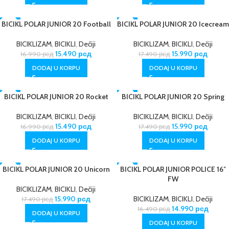
BICIKL POLAR JUNIOR 20 Football
-9%
BICIKL POLAR JUNIOR 20 Icecream
-9%
BICIKLIZAM
,
BICIKLI
,
Dečiji
BICIKLIZAM
,
BICIKLI
,
Dečiji
15.490
рсд
15.990
рсд
16.990
рсд
17.490
рсд
DODAJ U KORPU
DODAJ U KORPU
BICIKL POLAR JUNIOR 20 Rocket
-9%
BICIKL POLAR JUNIOR 20 Spring
-9%
BICIKLIZAM
,
BICIKLI
,
Dečiji
BICIKLIZAM
,
BICIKLI
,
Dečiji
15.490
рсд
15.990
рсд
16.990
рсд
17.490
рсд
DODAJ U KORPU
DODAJ U KORPU
BICIKL POLAR JUNIOR 20 Unicorn
-9%
BICIKL POLAR JUNIOR POLICE 16″
-9%
FW
BICIKLIZAM
,
BICIKLI
,
Dečiji
15.990
рсд
BICIKLIZAM
,
BICIKLI
,
Dečiji
17.490
рсд
14.990
рсд
16.490
рсд
DODAJ U KORPU
DODAJ U KORPU