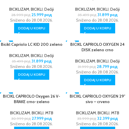
BICIKLIZAM
,
BICIKLI
,
Dečiji
BICIKLIZAM
,
BICIKLI
,
Dečiji
25.999
рсд
31.899
рсд
28.999
рсд
35.499
рсд
Sniženo do 28.08.2026.
Sniženo do 28.08.2026.
DODAJ U KORPU
DODAJ U KORPU
Bicikl Capriolo LC KID 200 zeleno
-10%
-10%
BICIKL CAPRIOLO OXYGEN 24
DISK zeleno crno
NOVO
BICIKLIZAM
,
BICIKLI
,
Dečiji
31.899
рсд
BICIKLIZAM
,
BICIKLI
,
Dečiji
35.499
рсд
Sniženo do 28.08.2026.
28.799
рсд
31.999
рсд
Sniženo do 28.08.2026.
DODAJ U KORPU
DODAJ U KORPU
-10%
BICIKL CAPRIOLO Oxygen 26 V-
-10%
BICIKL CAPRIOLO OXYGEN 29″
BRAKE crno-zeleno
sivo – crveno
NOVO
BICIKLIZAM
,
BICIKLI
,
MTB
BICIKLIZAM
,
BICIKLI
,
MTB
27.999
рсд
32.399
рсд
30.999
рсд
35.999
рсд
Sniženo do 28.08.2026.
Sniženo do 28.08.2026.