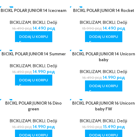
BICIKL POLAR JUNIOR 14 Icecream
-12%
BICIKL POLAR JUNIOR 14 Rocket
-9%
BICIKLIZAM
,
BICIKLI
,
Dečiji
BICIKLIZAM
,
BICIKLI
,
Dečiji
14.490
рсд
14.490
рсд
16.490
рсд
15.990
рсд
DODAJ U KORPU
DODAJ U KORPU
BICIKL POLAR JUNIOR 14 Summer
-9%
BICIKL POLAR JUNIOR 14 Unicorn
-9%
baby
BICIKLIZAM
,
BICIKLI
,
Dečiji
14.990
рсд
BICIKLIZAM
,
BICIKLI
,
Dečiji
16.490
рсд
14.990
рсд
16.490
рсд
DODAJ U KORPU
DODAJ U KORPU
-9%
BICIKL POLAR JUNIOR 16 Dino
BICIKL POLAR JUNIOR 16 Unicorn
-9%
green
baby FW
BICIKLIZAM
,
BICIKLI
,
Dečiji
BICIKLIZAM
,
BICIKLI
,
Dečiji
14.990
рсд
15.490
рсд
16.490
рсд
16.990
рсд
DODAJ U KORPU
DODAJ U KORPU