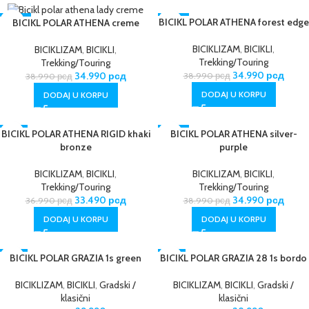
-10%
BICIKL POLAR ATHENA forest edge
-10%
BICIKL POLAR ATHENA creme
NOVO
BICIKLIZAM
,
BICIKLI
,
BICIKLIZAM
,
BICIKLI
,
Trekking/Touring
Trekking/Touring
34.990
рсд
34.990
рсд
38.990
рсд
38.990
рсд
DODAJ U KORPU
DODAJ U KORPU
BICIKL POLAR ATHENA RIGID khaki
-9%
-10%
BICIKL POLAR ATHENA silver-
bronze
purple
BICIKLIZAM
,
BICIKLI
,
BICIKLIZAM
,
BICIKLI
,
Trekking/Touring
Trekking/Touring
33.490
рсд
34.990
рсд
36.990
рсд
38.990
рсд
DODAJ U KORPU
DODAJ U KORPU
-3%
BICIKL POLAR GRAZIA 1s green
BICIKL POLAR GRAZIA 28 1s bordo
-6%
NOVO
BICIKLIZAM
,
BICIKLI
,
Gradski /
BICIKLIZAM
,
BICIKLI
,
Gradski /
klasični
klasični