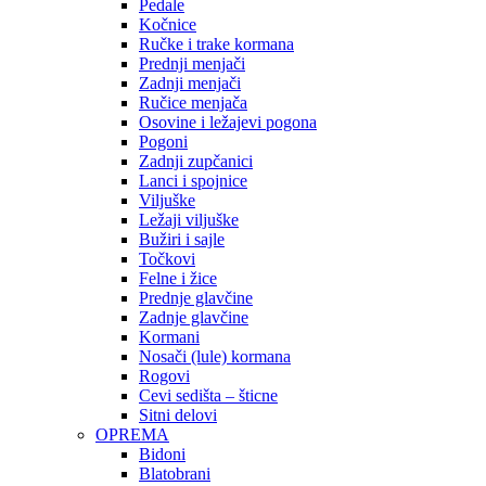
Pedale
Kočnice
Ručke i trake kormana
Prednji menjači
Zadnji menjači
Ručice menjača
Osovine i ležajevi pogona
Pogoni
Zadnji zupčanici
Lanci i spojnice
Viljuške
Ležaji viljuške
Bužiri i sajle
Točkovi
Felne i žice
Prednje glavčine
Zadnje glavčine
Kormani
Nosači (lule) kormana
Rogovi
Cevi sedišta – šticne
Sitni delovi
OPREMA
Bidoni
Blatobrani