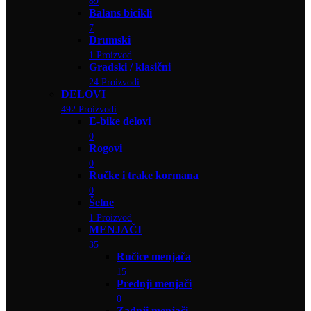
89
Balans bicikli
7
Drumski
1 Proizvod
Gradski / klasični
24 Proizvodi
DELOVI
492 Proizvodi
E-bike delovi
0
Rogovi
0
Ručke i trake kormana
0
Šelne
1 Proizvod
MENJAČI
35
Ručice menjača
15
Prednji menjači
0
Zadnji menjači