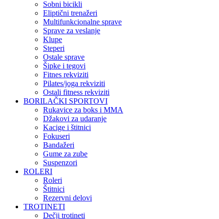
Sobni bicikli
Eliptični trenažeri
Multifunkcionalne sprave
Sprave za veslanje
Klupe
Steperi
Ostale sprave
Šipke i tegovi
Fitnes rekviziti
Pilates/joga rekviziti
Ostali fitness rekviziti
BORILAČKI SPORTOVI
Rukavice za boks i MMA
Džakovi za udaranje
Kacige i štitnici
Fokuseri
Bandažeri
Gume za zube
Suspenzori
ROLERI
Roleri
Štitnici
Rezervni delovi
TROTINETI
Dečji trotineti