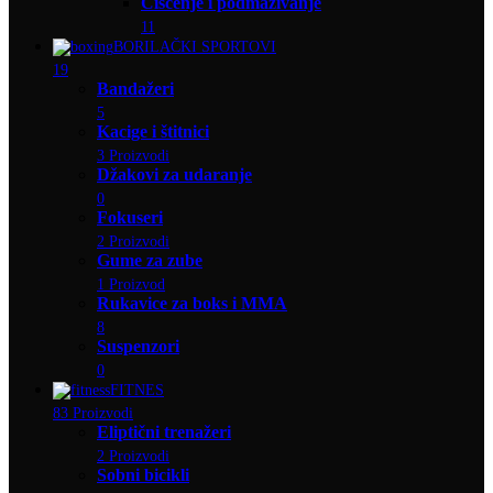
Čišćenje i podmazivanje
11
BORILAČKI SPORTOVI
19
Bandažeri
5
Kacige i štitnici
3 Proizvodi
Džakovi za udaranje
0
Fokuseri
2 Proizvodi
Gume za zube
1 Proizvod
Rukavice za boks i MMA
8
Suspenzori
0
FITNES
83 Proizvodi
Eliptični trenažeri
2 Proizvodi
Sobni bicikli