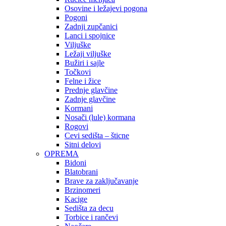
Osovine i ležajevi pogona
Pogoni
Zadnji zupčanici
Lanci i spojnice
Viljuške
Ležaji viljuške
Bužiri i sajle
Točkovi
Felne i žice
Prednje glavčine
Zadnje glavčine
Kormani
Nosači (lule) kormana
Rogovi
Cevi sedišta – šticne
Sitni delovi
OPREMA
Bidoni
Blatobrani
Brave za zaključavanje
Brzinomeri
Kacige
Sedišta za decu
Torbice i rančevi