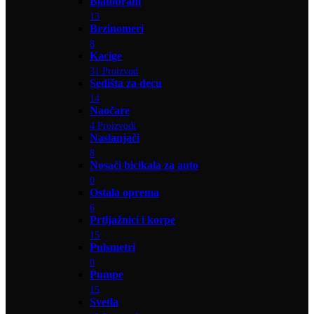
Blatobrani
13
Brzinomeri
8
Kacige
31 Proizvod
Sedišta za decu
14
Naočare
4 Proizvodi
Naslanjači
8
Nosači bicikala za auto
0
Ostala oprema
6
Prtljažnici i korpe
15
Pulsmetri
0
Pumpe
15
Svetla