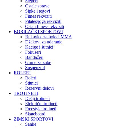
Steperi
Ostale sprave
Šipke i tegovi
Fitnes rekviziti
Pilates/joga rekviziti
Ostali fitness rekviziti
BORILAČKI SPORTOVI
Rukavice za boks i MMA
Džakovi za udaranje
Kacige i štitnici
Fokuseri
Bandažeri
Gume za zube
Suspenzori
ROLERI
Roleri
Štitnici
Rezervni delovi
TROTINETI
Dečji trotineti
Električni trotineti
Freestyle trotineti
Skateboard
ZIMSKI SPORTOVI
Sanke