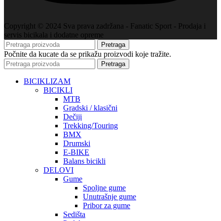
Copyright © 2024 Sva prava zadržana - Fanatic Sport - Prodaja i
servis bicikala i dodatne opreme
Pretraga
Počnite da kucate da se prikažu proizvodi koje tražite.
Pretraga
BICIKLIZAM
BICIKLI
MTB
Gradski / klasični
Dečiji
Trekking/Touring
BMX
Drumski
E-BIKE
Balans bicikli
DELOVI
Gume
Spoljne gume
Unutrašnje gume
Pribor za gume
Sedišta