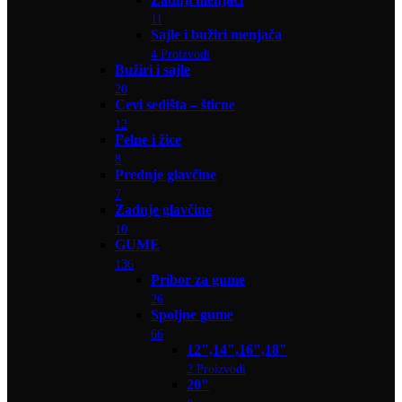
11
Sajle i bužiri menjača
4 Proizvodi
Bužiri i sajle
20
Cevi sedišta – šticne
12
Felne i žice
8
Prednje glavčine
7
Zadnje glavčine
10
GUME
136
Pribor za gume
26
Spoljne gume
66
12",14",16",18"
2 Proizvodi
20"