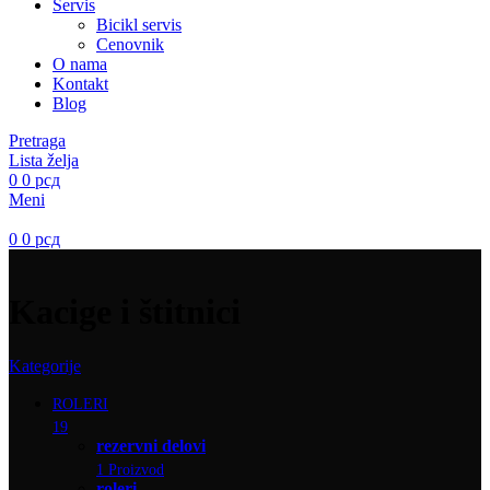
Servis
Bicikl servis
Cenovnik
O nama
Kontakt
Blog
Pretraga
Lista želja
0
0
рсд
Meni
0
0
рсд
Kacige i štitnici
Kategorije
ROLERI
19
rezervni delovi
1 Proizvod
roleri