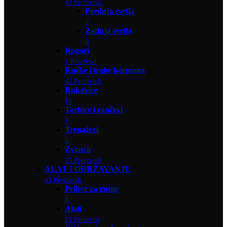
43 Proizvodi
Prednja svetla
0
Zadnja svetla
0
Rogovi
1 Proizvod
Ručke i trake kormana
42 Proizvodi
Rukavice
16
Torbice i rančevi
7
Trenažeri
0
Zvonca
23 Proizvodi
ALAT I ODRŽAVANJE
42 Proizvodi
Pribor za gume
8
Alati
21 Proizvod