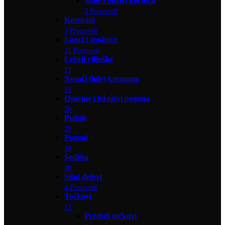
Sajle i bužiri kočnica
3 Proizvodi
Kormani
3 Proizvodi
Lanci i spojnice
21 Proizvod
Ležaji viljuške
17
Nosači (lule) kormana
15
Osovine i ležajevi pogona
20
Pedale
29
Pogoni
19
Sedišta
38
Sitni delovi
4 Proizvodi
Točkovi
13
Prednji točkovi