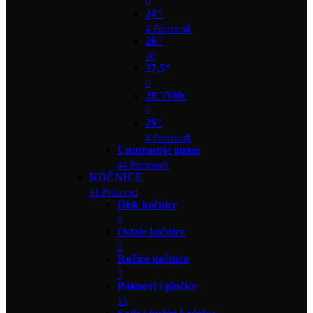
0
24"
4 Proizvodi
26"
10
27,5"
0
28"/700c
8
29"
4 Proizvodi
Unutrasnje gume
44 Proizvodi
KOČNICE
91 Proizvod
Disk kočnice
0
Ostale kočnice
0
Ručice kočnica
5
Paknovi i pločice
15