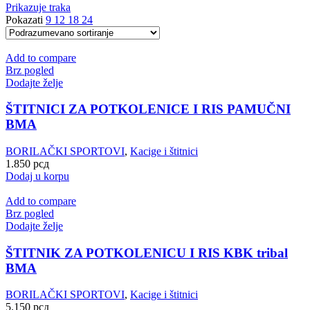
Prikazuje traka
Pokazati
9
12
18
24
Add to compare
Brz pogled
Dodajte želje
ŠTITNICI ZA POTKOLENICE I RIS PAMUČNI
BMA
BORILAČKI SPORTOVI
,
Kacige i štitnici
1.850
рсд
Dodaj u korpu
Add to compare
Brz pogled
Dodajte želje
ŠTITNIK ZA POTKOLENICU I RIS KBK tribal
BMA
BORILAČKI SPORTOVI
,
Kacige i štitnici
5.150
рсд