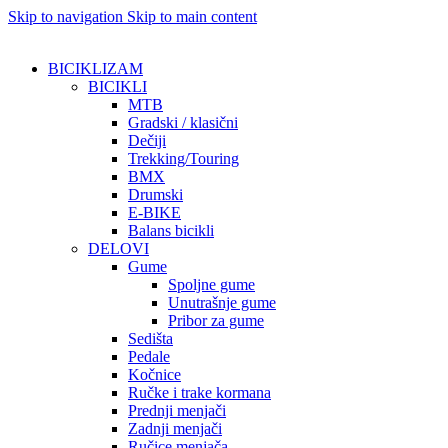
Skip to navigation
Skip to main content
BICIKLIZAM
BICIKLI
MTB
Gradski / klasični
Dečiji
Trekking/Touring
BMX
Drumski
E-BIKE
Balans bicikli
DELOVI
Gume
Spoljne gume
Unutrašnje gume
Pribor za gume
Sedišta
Pedale
Kočnice
Ručke i trake kormana
Prednji menjači
Zadnji menjači
Ručice menjača