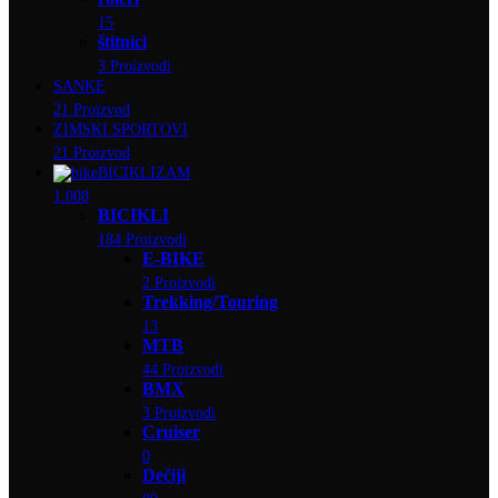
15
štitnici
3 Proizvodi
SANKE
21 Proizvod
ZIMSKI SPORTOVI
21 Proizvod
BICIKLIZAM
1.008
BICIKLI
184 Proizvodi
E-BIKE
2 Proizvodi
Trekking/Touring
13
MTB
44 Proizvodi
BMX
3 Proizvodi
Cruiser
0
Dečiji