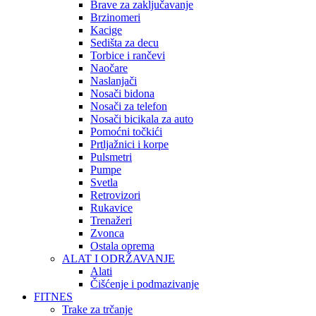
Brave za zaključavanje
Brzinomeri
Kacige
Sedišta za decu
Torbice i rančevi
Naočare
Naslanjači
Nosači bidona
Nosači za telefon
Nosači bicikala za auto
Pomoćni točkići
Prtljažnici i korpe
Pulsmetri
Pumpe
Svetla
Retrovizori
Rukavice
Trenažeri
Zvonca
Ostala oprema
ALAT I ODRŽAVANJE
Alati
Čišćenje i podmazivanje
FITNES
Trake za trčanje