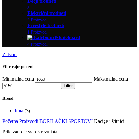
Dečji trotineti
8
Električni trotineti
3 Proizvodi
Freestyle trotineti
1 Proizvod
Skateboard
4 Proizvodi
Zatvori
Filtrirajte po ceni
Minimalna cena
Maksimalna cena
Filter
Brend
bma
(3)
Početna
Proizvodi
BORILAČKI SPORTOVI
Kacige i štitnici
Prikazano je svih 3 rezultata