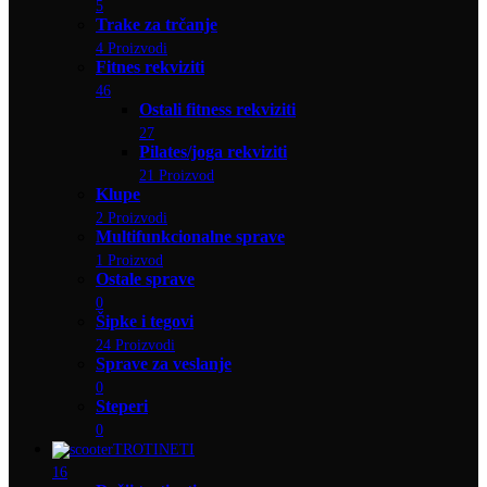
5
Trake za trčanje
4 Proizvodi
Fitnes rekviziti
46
Ostali fitness rekviziti
27
Pilates/joga rekviziti
21 Proizvod
Klupe
2 Proizvodi
Multifunkcionalne sprave
1 Proizvod
Ostale sprave
0
Šipke i tegovi
24 Proizvodi
Sprave za veslanje
0
Steperi
0
TROTINETI
16