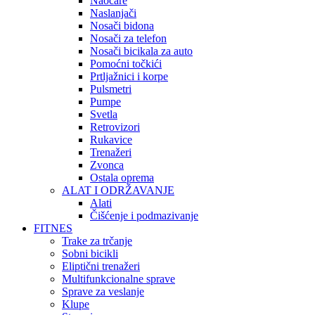
Naočare
Naslanjači
Nosači bidona
Nosači za telefon
Nosači bicikala za auto
Pomoćni točkići
Prtljažnici i korpe
Pulsmetri
Pumpe
Svetla
Retrovizori
Rukavice
Trenažeri
Zvonca
Ostala oprema
ALAT I ODRŽAVANJE
Alati
Čišćenje i podmazivanje
FITNES
Trake za trčanje
Sobni bicikli
Eliptični trenažeri
Multifunkcionalne sprave
Sprave za veslanje
Klupe