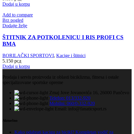
Dodaj u korpu
Add to compare
Brz pogled
Dodajte želje
ŠTITNIK ZA POTKOLENICU I RIS PROFI CS
BMA
BORILAČKI SPORTOVI
,
Kacige i štitnici
5.150
рсд
Dodaj u korpu
Prodaja i servis proizvoda iz oblasti biciklizma, fitnesa i ostale
specijalizovane sportske opreme
Zmaj Jove Jovanovića 16, 26000 Pančevo
Telefon: 013/332-920
Mobilni: 060/0-332-920
Email: info@fanaticsport.rs
Aktuelno
Kako odabrati kacigu za bicikl? Kompletan vodič za