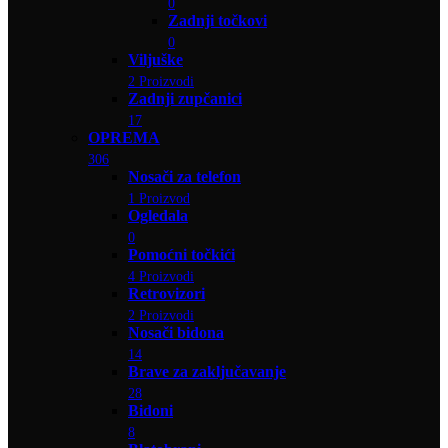
0
Zadnji točkovi
0
Viljuške
2 Proizvodi
Zadnji zupčanici
17
OPREMA
306
Nosači za telefon
1 Proizvod
Ogledala
0
Pomoćni točkići
4 Proizvodi
Retrovizori
2 Proizvodi
Nosači bidona
14
Brave za zaključavanje
28
Bidoni
8