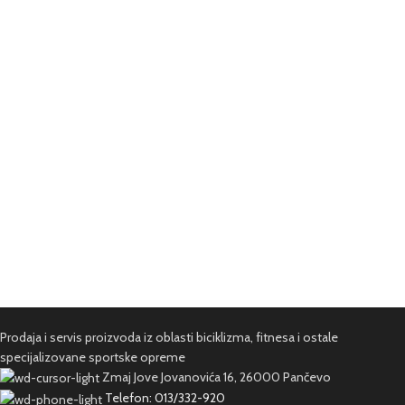
Prodaja i servis proizvoda iz oblasti biciklizma, fitnesa i ostale
specijalizovane sportske opreme
Zmaj Jove Jovanovića 16, 26000 Pančevo
Telefon: 013/332-920