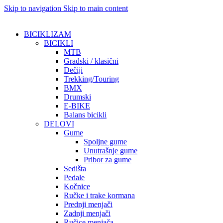
Skip to navigation
Skip to main content
BICIKLIZAM
BICIKLI
MTB
Gradski / klasični
Dečiji
Trekking/Touring
BMX
Drumski
E-BIKE
Balans bicikli
DELOVI
Gume
Spoljne gume
Unutrašnje gume
Pribor za gume
Sedišta
Pedale
Kočnice
Ručke i trake kormana
Prednji menjači
Zadnji menjači
Ručice menjača