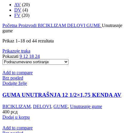
AV
(20)
DV
(4)
FV
(20)
Početna
Proizvodi
BICIKLIZAM
DELOVI
GUME
Unutrasnje
gume
Prikaz 1–18 od 44 rezultata
Prikazuje traka
Pokazati
9
12
18
24
Add to compare
Brz pogled
Dodajte želje
GUMA UNUTRAŠNJA 12 1/2×1,75 KENDA AV
BICIKLIZAM
,
DELOVI
,
GUME
,
Unutrasnje gume
400
рсд
Dodaj u korpu
Add to compare