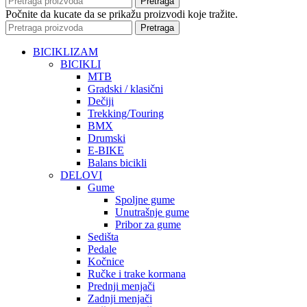
Pretraga
Počnite da kucate da se prikažu proizvodi koje tražite.
Pretraga
BICIKLIZAM
BICIKLI
MTB
Gradski / klasični
Dečiji
Trekking/Touring
BMX
Drumski
E-BIKE
Balans bicikli
DELOVI
Gume
Spoljne gume
Unutrašnje gume
Pribor za gume
Sedišta
Pedale
Kočnice
Ručke i trake kormana
Prednji menjači
Zadnji menjači