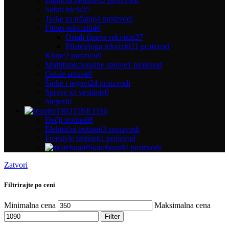
Eliptični trenažeri
2 proizvodi
Sobni bicikli
5
Trake za trčanje
4 proizvodi
Fitnes rekviziti
46
Ostali fitness rekviziti
27
Pilates/joga rekviziti
21 proizvod
Klupe
2 proizvodi
Multifunkcionalne sprave
1 proizvod
Ostale sprave
0
Šipke i tegovi
24 proizvodi
Sprave za veslanje
0
Steperi
0
TROTINETI
16
Dečji trotineti
8
Električni trotineti
3 proizvodi
Freestyle trotineti
1 proizvod
Skateboard
4 proizvodi
Zatvori
Filtrirajte po ceni
Minimalna cena
Maksimalna cena
Filter