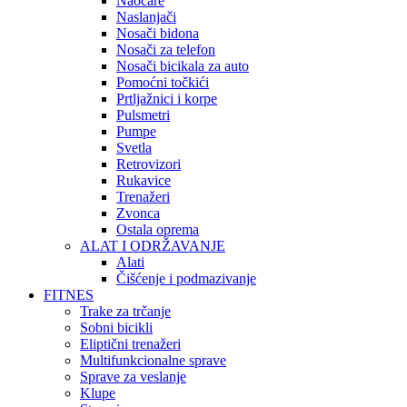
Naočare
Naslanjači
Nosači bidona
Nosači za telefon
Nosači bicikala za auto
Pomoćni točkići
Prtljažnici i korpe
Pulsmetri
Pumpe
Svetla
Retrovizori
Rukavice
Trenažeri
Zvonca
Ostala oprema
ALAT I ODRŽAVANJE
Alati
Čišćenje i podmazivanje
FITNES
Trake za trčanje
Sobni bicikli
Eliptični trenažeri
Multifunkcionalne sprave
Sprave za veslanje
Klupe