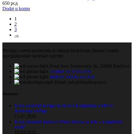
650
рсд
Dodaj u korpu
1
2
3
→
Prodaja i servis proizvoda iz oblasti biciklizma, fitnesa i ostale
specijalizovane sportske opreme
Zmaj Jove Jovanovića 16, 26000 Pančevo
Telefon: 013/332-920
Mobilni: 060/0-332-920
Email: info@fanaticsport.rs
Aktuelno
Kako odabrati kacigu za bicikl? Kompletan vodič za
bezbednu vožnju
21.07.2026.
Kako odabrati pravu veličinu bicikla za dete – kompletan
vodič
16.03.2026.