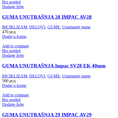
Brz pogled
Dodajte želje
GUMA UNUTRAŠNJA 28 IMPAC AV28
BICIKLIZAM
,
DELOVI
,
GUME
,
Unutrasnje gume
470
рсд
Dodaj u korpu
Add to compare
Brz pogled
Dodajte želje
GUMA UNUTRAŠNJA Impac SV28 EK 40mm
BICIKLIZAM
,
DELOVI
,
GUME
,
Unutrasnje gume
500
рсд
Dodaj u korpu
Add to compare
Brz pogled
Dodajte želje
GUMA UNUTRAŠNJA 29 IMPAC AV29