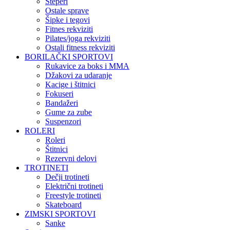
Steperi
Ostale sprave
Šipke i tegovi
Fitnes rekviziti
Pilates/joga rekviziti
Ostali fitness rekviziti
BORILAČKI SPORTOVI
Rukavice za boks i MMA
Džakovi za udaranje
Kacige i štitnici
Fokuseri
Bandažeri
Gume za zube
Suspenzori
ROLERI
Roleri
Štitnici
Rezervni delovi
TROTINETI
Dečji trotineti
Električni trotineti
Freestyle trotineti
Skateboard
ZIMSKI SPORTOVI
Sanke