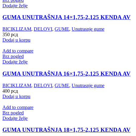
Brz pogled
Dodajte želje
GUMA UNUTRAŠNJA 14×1,75-2,125 KENDA AV
BICIKLIZAM
,
DELOVI
,
GUME
,
Unutrasnje gume
350
рсд
Dodaj u korpu
Add to compare
Brz pogled
Dodajte želje
GUMA UNUTRAŠNJA 16×1,75-2,125 KENDA AV
BICIKLIZAM
,
DELOVI
,
GUME
,
Unutrasnje gume
400
рсд
Dodaj u korpu
Add to compare
Brz pogled
Dodajte želje
GUMA UNUTRAŠNJA 18×1,75-2,125 KENDA AV