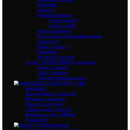
Pulsmetri
0
Pumpe
15
Svetla
43 proizvodi
Prednja svetla
0
Zadnja svetla
0
Rogovi
1 proizvod
Ručke i trake kormana
42 proizvodi
Rukavice
16
Torbice i rančevi
7
Trenažeri
0
Zvonca
23 proizvodi
ALAT I ODRŽAVANJE
42 proizvodi
Pribor za gume
8
Alati
21 proizvod
Čišćenje i podmazivanje
11
BORILAČKI SPORTOVI
19
Bandažeri
5
Kacige i štitnici
3 proizvodi
Džakovi za udaranje
0
Fokuseri
2 proizvodi
Gume za zube
1 proizvod
Rukavice za boks i MMA
8
Suspenzori
0
FITNES
83 proizvodi