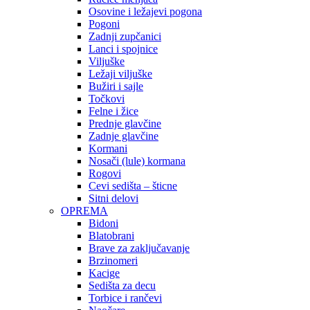
Osovine i ležajevi pogona
Pogoni
Zadnji zupčanici
Lanci i spojnice
Viljuške
Ležaji viljuške
Bužiri i sajle
Točkovi
Felne i žice
Prednje glavčine
Zadnje glavčine
Kormani
Nosači (lule) kormana
Rogovi
Cevi sedišta – šticne
Sitni delovi
OPREMA
Bidoni
Blatobrani
Brave za zaključavanje
Brzinomeri
Kacige
Sedišta za decu
Torbice i rančevi