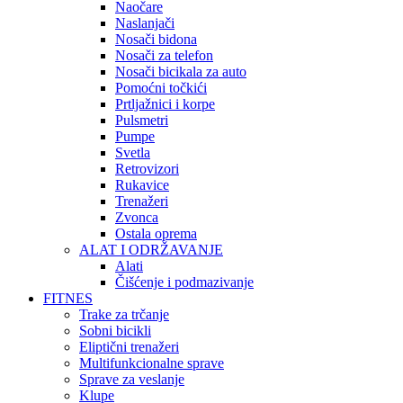
Naočare
Naslanjači
Nosači bidona
Nosači za telefon
Nosači bicikala za auto
Pomoćni točkići
Prtljažnici i korpe
Pulsmetri
Pumpe
Svetla
Retrovizori
Rukavice
Trenažeri
Zvonca
Ostala oprema
ALAT I ODRŽAVANJE
Alati
Čišćenje i podmazivanje
FITNES
Trake za trčanje
Sobni bicikli
Eliptični trenažeri
Multifunkcionalne sprave
Sprave za veslanje
Klupe