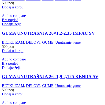
500
рсд
Dodaj u korpu
Add to compare
Brz pogled
Dodajte želje
GUMA UNUTRAŠNJA 26×1,2-2,35 IMPAC SV
BICIKLIZAM
,
DELOVI
,
GUME
,
Unutrasnje gume
500
рсд
Dodaj u korpu
Add to compare
Brz pogled
Dodajte želje
GUMA UNUTRAŠNJA 26×1,9-2,125 KENDA AV
BICIKLIZAM
,
DELOVI
,
GUME
,
Unutrasnje gume
500
рсд
Dodaj u korpu
Add to compare