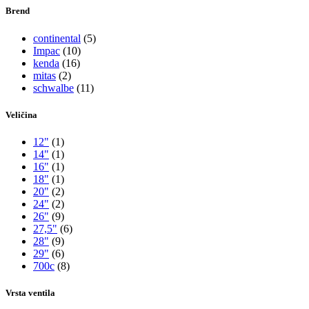
Brend
continental
(5)
Impac
(10)
kenda
(16)
mitas
(2)
schwalbe
(11)
Veličina
12"
(1)
14"
(1)
16"
(1)
18"
(1)
20"
(2)
24"
(2)
26"
(9)
27,5"
(6)
28"
(9)
29"
(6)
700c
(8)
Vrsta ventila