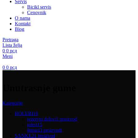
Servis
Bicikl servis
Cenovnik
O nama
Kontakt
Blog
Pretraga
Lista želja
0
0
рсд
Meni
0
0
рсд
Unutrasnje gume
Kategorije
ROLERI
19
rezervni delovi
1 proizvod
roleri
15
štitnici
3 proizvodi
SANKE
21 proizvod