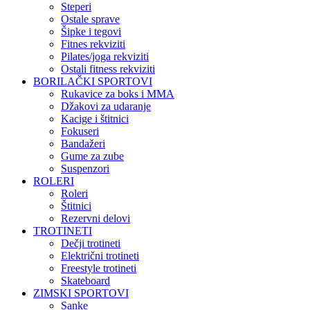
Steperi
Ostale sprave
Šipke i tegovi
Fitnes rekviziti
Pilates/joga rekviziti
Ostali fitness rekviziti
BORILAČKI SPORTOVI
Rukavice za boks i MMA
Džakovi za udaranje
Kacige i štitnici
Fokuseri
Bandažeri
Gume za zube
Suspenzori
ROLERI
Roleri
Štitnici
Rezervni delovi
TROTINETI
Dečji trotineti
Električni trotineti
Freestyle trotineti
Skateboard
ZIMSKI SPORTOVI
Sanke