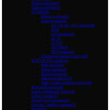
Prednje glavčine
7
Zadnje glavčine
10
GUME
136
Pribor za gume
26
Spoljne gume
66
12",14",16",18"
2 proizvodi
20"
0
24"
4 proizvodi
26"
10
27,5"
0
28"/700c
8
29"
4 proizvodi
Unutrasnje gume
44 proizvodi
KOČNICE
91 proizvod
Disk kočnice
0
Ostale kočnice
0
Ručice kočnica
5
Paknovi i pločice
15
Sajle i bužiri kočnica
3 proizvodi
Kormani
3 proizvodi
Lanci i spojnice
21 proizvod
Ležaji viljuške
17
Nosači (lule) kormana
15
Osovine i ležajevi pogona
20
Pedale
29