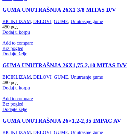
GUMA UNUTRAŠNJA 26X1 3/8 MITAS D/V
BICIKLIZAM
,
DELOVI
,
GUME
,
Unutrasnje gume
450
рсд
Dodaj u korpu
Add to compare
Brz pogled
Dodajte želje
GUMA UNUTRAŠNJA 26X1,75-2,10 MITAS D/V
BICIKLIZAM
,
DELOVI
,
GUME
,
Unutrasnje gume
480
рсд
Dodaj u korpu
Add to compare
Brz pogled
Dodajte želje
GUMA UNUTRAŠNJA 26×1,2-2,35 IMPAC AV
BICIKLIZAM
,
DELOVI
,
GUME
,
Unutrasnje gume