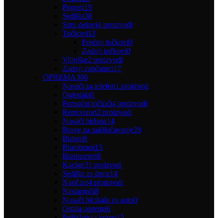
Pogoni
19
Sedišta
38
Sitni delovi
4 proizvodi
Točkovi
13
Prednji točkovi
0
Zadnji točkovi
0
Viljuške
2 proizvodi
Zadnji zupčanici
17
OPREMA
306
Nosači za telefon
1 proizvod
Ogledala
0
Pomoćni točkići
4 proizvodi
Retrovizori
2 proizvodi
Nosači bidona
14
Brave za zaključavanje
28
Bidoni
8
Blatobrani
13
Brzinomeri
8
Kacige
31 proizvod
Sedišta za decu
14
Naočare
4 proizvodi
Naslanjači
8
Nosači bicikala za auto
0
Ostala oprema
6
Prtljažnici i korpe
15