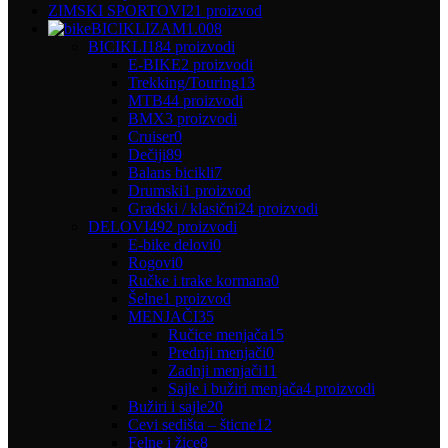
ZIMSKI SPORTOVI
21 proizvod
BICIKLIZAM
1.008
BICIKLI
184 proizvodi
E-BIKE
2 proizvodi
Trekking/Touring
13
MTB
44 proizvodi
BMX
3 proizvodi
Cruiser
0
Dečiji
89
Balans bicikli
7
Drumski
1 proizvod
Gradski / klasični
24 proizvodi
DELOVI
492 proizvodi
E-bike delovi
0
Rogovi
0
Ručke i trake kormana
0
Šelne
1 proizvod
MENJAČI
35
Ručice menjača
15
Prednji menjači
0
Zadnji menjači
11
Sajle i bužiri menjača
4 proizvodi
Bužiri i sajle
20
Cevi sedišta – šticne
12
Felne i žice
8