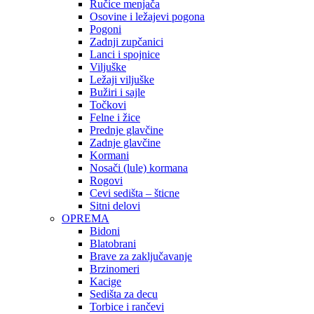
Ručice menjača
Osovine i ležajevi pogona
Pogoni
Zadnji zupčanici
Lanci i spojnice
Viljuške
Ležaji viljuške
Bužiri i sajle
Točkovi
Felne i žice
Prednje glavčine
Zadnje glavčine
Kormani
Nosači (lule) kormana
Rogovi
Cevi sedišta – šticne
Sitni delovi
OPREMA
Bidoni
Blatobrani
Brave za zaključavanje
Brzinomeri
Kacige
Sedišta za decu
Torbice i rančevi