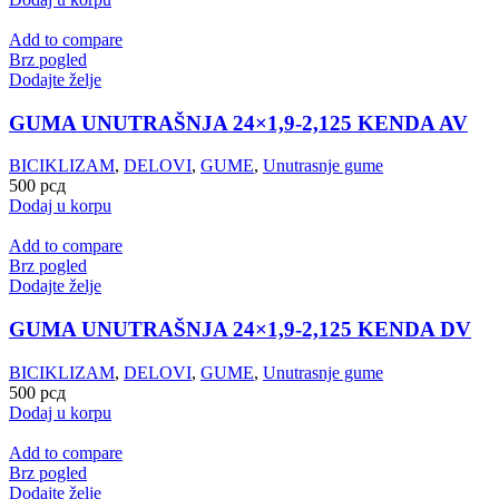
Add to compare
Brz pogled
Dodajte želje
GUMA UNUTRAŠNJA 24×1,9-2,125 KENDA AV
BICIKLIZAM
,
DELOVI
,
GUME
,
Unutrasnje gume
500
рсд
Dodaj u korpu
Add to compare
Brz pogled
Dodajte želje
GUMA UNUTRAŠNJA 24×1,9-2,125 KENDA DV
BICIKLIZAM
,
DELOVI
,
GUME
,
Unutrasnje gume
500
рсд
Dodaj u korpu
Add to compare
Brz pogled
Dodajte želje