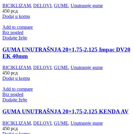
BICIKLIZAM
,
DELOVI
,
GUME
,
Unutrasnje gume
450
рсд
Dodaj u korpu
Add to compare
Brz pogled
Dodajte želje
GUMA UNUTRAŠNJA 20×1,75-2,125 Impac DV20
EK 40mm
BICIKLIZAM
,
DELOVI
,
GUME
,
Unutrasnje gume
450
рсд
Dodaj u korpu
Add to compare
Brz pogled
Dodajte želje
GUMA UNUTRAŠNJA 20×1,75-2,125 KENDA AV
BICIKLIZAM
,
DELOVI
,
GUME
,
Unutrasnje gume
450
рсд
Dodaj u korpu