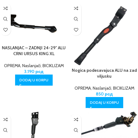
NASLANJAC – ZADNJI 24-29″ ALU
CRNI URSUS KING XL
OPREMA
,
Naslanjači
,
BICIKLIZAM
Nogica podesavajuca ALU na zad
3.190
рсд
viljusku
DODAJ U KORPU
OPREMA
,
Naslanjači
,
BICIKLIZAM
850
рсд
DODAJ U KORPU