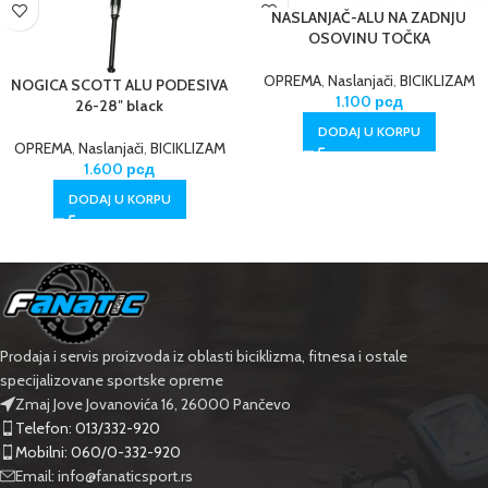
NASLANJAČ-ALU NA ZADNJU
OSOVINU TOČKA
OPREMA
,
Naslanjači
,
BICIKLIZAM
NOGICA SCOTT ALU PODESIVA
1.100
рсд
26-28″ black
DODAJ U KORPU
OPREMA
,
Naslanjači
,
BICIKLIZAM
1.600
рсд
DODAJ U KORPU
Prodaja i servis proizvoda iz oblasti biciklizma, fitnesa i ostale
specijalizovane sportske opreme
Zmaj Jove Jovanovića 16, 26000 Pančevo
Telefon: 013/332-920
Mobilni: 060/0-332-920
Email: info@fanaticsport.rs