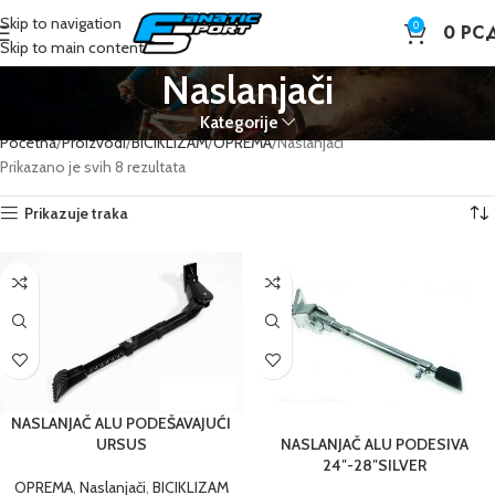
Skip to navigation
0
0
РС
Skip to main content
Naslanjači
Kategorije
Početna
Proizvodi
BICIKLIZAM
OPREMA
Naslanjači
Prikazano je svih 8 rezultata
Prikazuje traka
NASLANJAČ ALU PODEŠAVAJUĆI
NASLANJAČ ALU PODESIVA
URSUS
24″-28″SILVER
OPREMA
,
Naslanjači
,
BICIKLIZAM