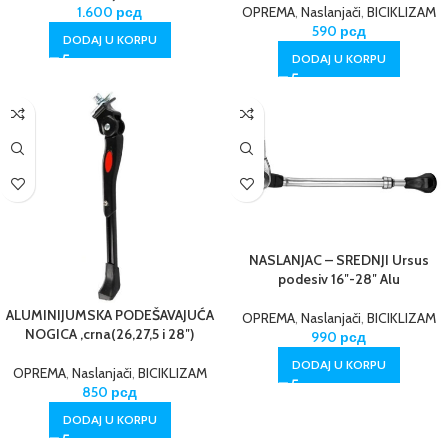
OPREMA
,
Naslanjači
,
BICIKLIZAM
1.600
рсд
590
рсд
DODAJ U KORPU
DODAJ U KORPU
NASLANJAC – SREDNJI Ursus
podesiv 16″-28″ Alu
ALUMINIJUMSKA PODEŠAVAJUĆA
OPREMA
,
Naslanjači
,
BICIKLIZAM
NOGICA ,crna(26,27,5 i 28″)
990
рсд
DODAJ U KORPU
OPREMA
,
Naslanjači
,
BICIKLIZAM
850
рсд
DODAJ U KORPU