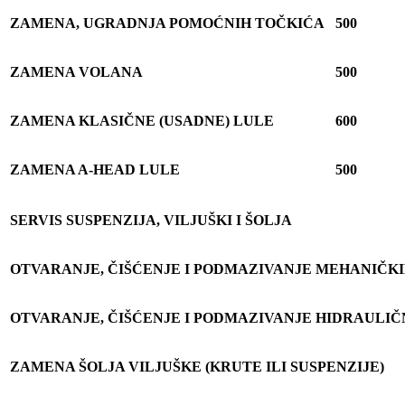
ZAMENA, UGRADNJA POMO
Ć
NIH TO
Č
KI
Ć
A
500
ZAMENA VOLANA
500
ZAMENA KLASI
Č
NE (USADNE) LULE
600
ZAMENA A-HEAD LULE
500
SERVIS SUSPENZIJA, VILJUŠKI I ŠOLJA
OTVARANJE,
Č
I
Š
Ć
ENJE I PODMAZIVANJE MEHANI
Č
K
OTVARANJE,
Č
I
Š
Ć
ENJE I PODMAZIVANJE HIDRAULI
Č
ZAMENA ŠOLJA VILJUŠKE (KRUTE ILI SUSPENZIJE)