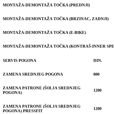
MONTA
Ž
A-DEMONTA
Ž
A TO
Č
KA (PREDNJI)
MONTA
Ž
A-DEMONTA
Ž
A TO
Č
KA (BRZINAC, ZADNJI)
MONTA
Ž
A-DEMONTA
Ž
A TO
Č
KA (E-BIKE)
MONTA
Ž
A-DEMONTA
Ž
A TO
Č
KA (KONTRAŠ-INNER SP
SERVIS POGONA
DIN.
ZAMENA SREDNJEG POGONA
800
ZAMENA PATRONE (ŠOLJA SREDNJEG
1200
POGONA)
ZAMENA PATRONE (ŠOLJA SREDNJEG
1200
POGONA) PRESSFIT