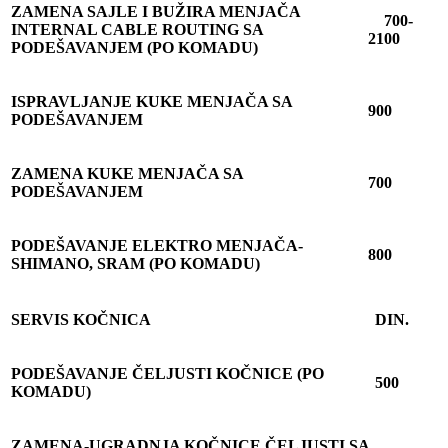
ZAMENA SAJLE I BU
Ž
IRA MENJA
Č
A
700-
INTERNAL CABLE ROUTING SA
2100
PODE
Š
AVANJEM (PO KOMADU)
ISPRAVLJANJE KUKE MENJA
Č
A SA
900
PODE
Š
AVANJEM
ZAMENA KUKE MENJA
Č
A SA
700
PODE
Š
AVANJEM
PODEŠAVANJE ELEKTRO MENJA
Č
A-
800
SHIMANO, SRAM (PO KOMADU)
SERVIS KO
Č
NICA
DIN.
PODEŠAVANJE
Č
ELJUSTI KO
Č
NICE (PO
500
KOMADU)
ZAMENA-UGRADNJA KO
Č
NICE
Č
ELJUSTI SA