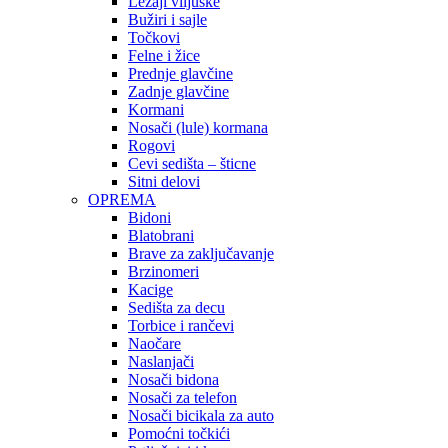
Ležaji viljuške
Bužiri i sajle
Točkovi
Felne i žice
Prednje glavčine
Zadnje glavčine
Kormani
Nosači (lule) kormana
Rogovi
Cevi sedišta – šticne
Sitni delovi
OPREMA
Bidoni
Blatobrani
Brave za zaključavanje
Brzinomeri
Kacige
Sedišta za decu
Torbice i rančevi
Naočare
Naslanjači
Nosači bidona
Nosači za telefon
Nosači bicikala za auto
Pomoćni točkići