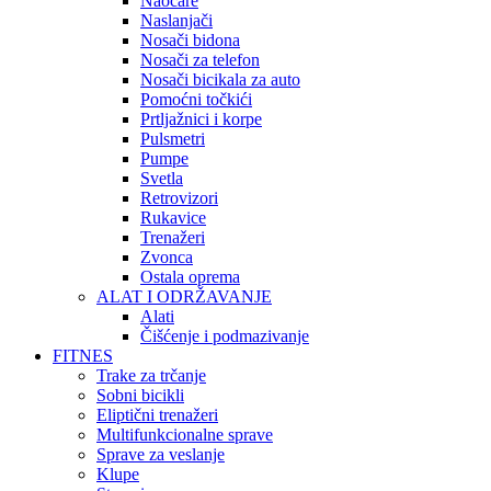
Naočare
Naslanjači
Nosači bidona
Nosači za telefon
Nosači bicikala za auto
Pomoćni točkići
Prtljažnici i korpe
Pulsmetri
Pumpe
Svetla
Retrovizori
Rukavice
Trenažeri
Zvonca
Ostala oprema
ALAT I ODRŽAVANJE
Alati
Čišćenje i podmazivanje
FITNES
Trake za trčanje
Sobni bicikli
Eliptični trenažeri
Multifunkcionalne sprave
Sprave za veslanje
Klupe