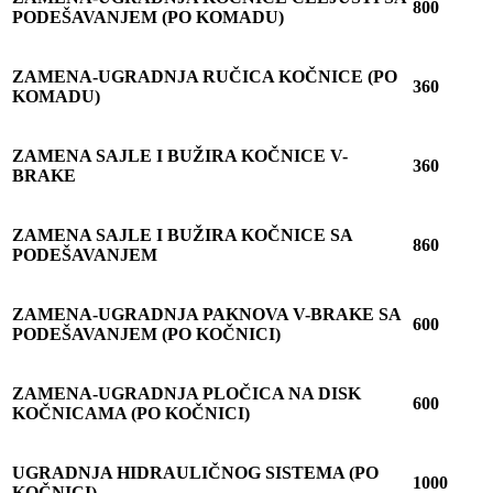
800
PODE
Š
AVANJEM (PO KOMADU)
ZAMENA-UGRADNJA RU
Č
ICA KO
Č
NICE (PO
360
KOMADU)
ZAMENA SAJLE I BU
Ž
IRA KO
Č
NICE V-
360
BRAKE
ZAMENA SAJLE I BU
Ž
IRA KO
Č
NICE SA
860
PODEŠAVANJEM
ZAMENA-UGRADNJA PAKNOVA V-BRAKE SA
600
PODEŠAVANJEM (PO KO
Č
NICI)
ZAMENA-UGRADNJA PLO
Č
ICA NA DISK
600
KO
Č
NICAMA (PO KO
Č
NICI)
UGRADNJA HIDRAULI
Č
NOG SISTEMA (PO
1000
KO
Č
NICI)