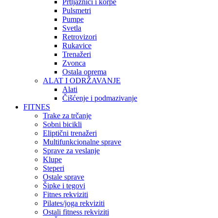
Prtljažnici i korpe
Pulsmetri
Pumpe
Svetla
Retrovizori
Rukavice
Trenažeri
Zvonca
Ostala oprema
ALAT I ODRŽAVANJE
Alati
Čišćenje i podmazivanje
FITNES
Trake za trčanje
Sobni bicikli
Eliptični trenažeri
Multifunkcionalne sprave
Sprave za veslanje
Klupe
Steperi
Ostale sprave
Šipke i tegovi
Fitnes rekviziti
Pilates/joga rekviziti
Ostali fitness rekviziti