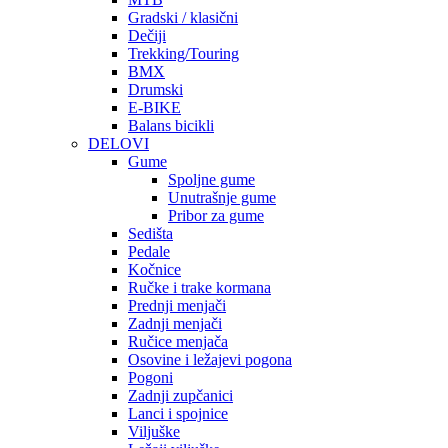
Gradski / klasični
Dečiji
Trekking/Touring
BMX
Drumski
E-BIKE
Balans bicikli
DELOVI
Gume
Spoljne gume
Unutrašnje gume
Pribor za gume
Sedišta
Pedale
Kočnice
Ručke i trake kormana
Prednji menjači
Zadnji menjači
Ručice menjača
Osovine i ležajevi pogona
Pogoni
Zadnji zupčanici
Lanci i spojnice
Viljuške