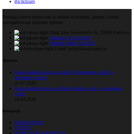
Biciklizam
Prodaja i servis proizvoda iz oblasti biciklizma, fitnesa i ostale
specijalizovane sportske opreme
Zmaj Jove Jovanovića 16, 26000 Pančevo
Telefon: 013/332-920
Mobilni: 060/0-332-920
Email: info@fanaticsport.rs
Aktuelno
Kako odabrati kacigu za bicikl? Kompletan vodič za
bezbednu vožnju
21.07.2026.
Kako odabrati pravu veličinu bicikla za dete – kompletan
vodič
16.03.2026.
Kategorije
BICIKLIZAM
FITNES
BORILAČKI SPORTOVI