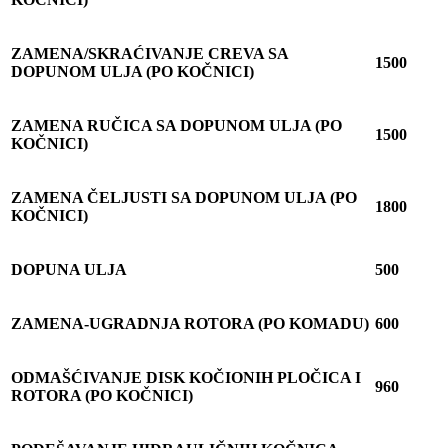
ZAMENA/SKRA
Ć
IVANJE CREVA SA
1500
DOPUNOM ULJA (PO KO
Č
NICI)
ZAMENA RU
Č
ICA SA DOPUNOM ULJA (PO
1500
KO
Č
NICI)
ZAMENA
Č
ELJUSTI SA DOPUNOM ULJA (PO
1800
KO
Č
NICI)
DOPUNA ULJA
500
ZAMENA-UGRADNJA ROTORA (PO KOMADU)
600
ODMAŠ
Ć
IVANJE DISK KO
Č
IONIH PLO
Č
ICA I
960
ROTORA (PO KO
Č
NICI)