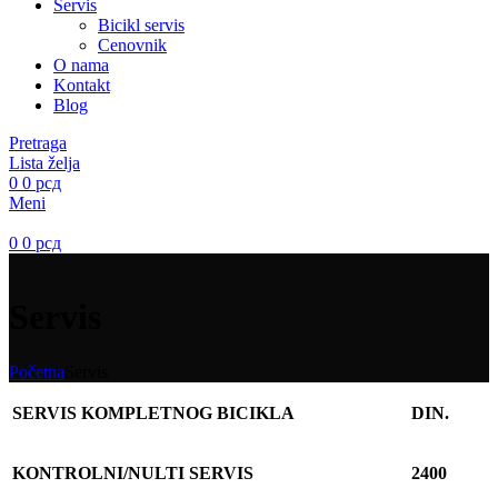
Servis
Bicikl servis
Cenovnik
O nama
Kontakt
Blog
Pretraga
Lista želja
0
0
рсд
Meni
0
0
рсд
Servis
Početna
Servis
SERVIS KOMPLETNOG BICIKLA
DIN.
KONTROLNI/NULTI SERVIS
2400