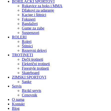
BORILAČKI SPORTOVI
Rukavice za boks i MMA
Džakovi za udaranje
Kacige i štitnici
Fokuseri
Bandažeri
Gume za zube
Suspenzori
ROLERI
Roleri
Štitnici
Rezervni delovi
TROTINETI
Dečji trotineti
Električni trotineti
Freestyle trotineti
Skateboard
ZIMSKI SPORTOVI
Sanke
Servis
Bicikl servis
Cenovnik
O nama
Kontakt
Blog