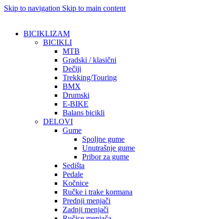
Skip to navigation
Skip to main content
BICIKLIZAM
BICIKLI
MTB
Gradski / klasični
Dečiji
Trekking/Touring
BMX
Drumski
E-BIKE
Balans bicikli
DELOVI
Gume
Spoljne gume
Unutrašnje gume
Pribor za gume
Sedišta
Pedale
Kočnice
Ručke i trake kormana
Prednji menjači
Zadnji menjači
Ručice menjača