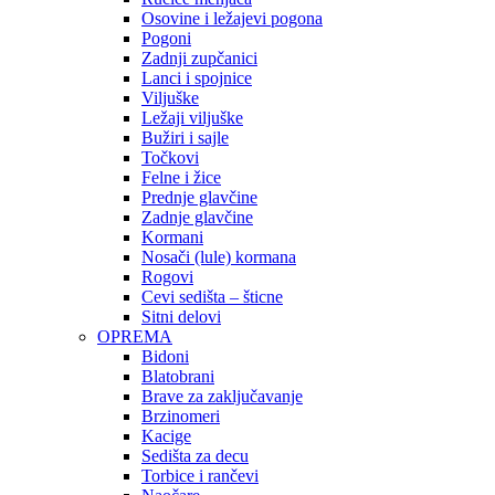
Osovine i ležajevi pogona
Pogoni
Zadnji zupčanici
Lanci i spojnice
Viljuške
Ležaji viljuške
Bužiri i sajle
Točkovi
Felne i žice
Prednje glavčine
Zadnje glavčine
Kormani
Nosači (lule) kormana
Rogovi
Cevi sedišta – šticne
Sitni delovi
OPREMA
Bidoni
Blatobrani
Brave za zaključavanje
Brzinomeri
Kacige
Sedišta za decu
Torbice i rančevi