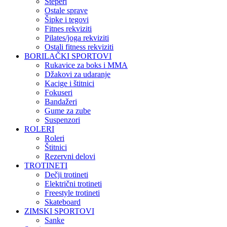
Steperi
Ostale sprave
Šipke i tegovi
Fitnes rekviziti
Pilates/joga rekviziti
Ostali fitness rekviziti
BORILAČKI SPORTOVI
Rukavice za boks i MMA
Džakovi za udaranje
Kacige i štitnici
Fokuseri
Bandažeri
Gume za zube
Suspenzori
ROLERI
Roleri
Štitnici
Rezervni delovi
TROTINETI
Dečji trotineti
Električni trotineti
Freestyle trotineti
Skateboard
ZIMSKI SPORTOVI
Sanke