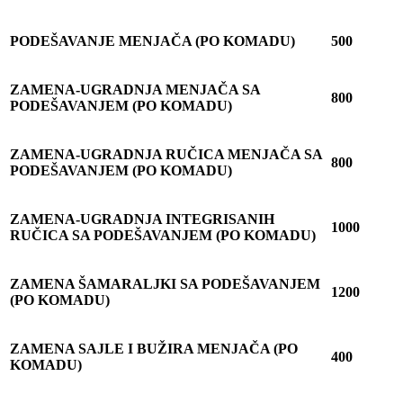
PODEŠAVANJE MENJA
Č
A (PO KOMADU)
500
ZAMENA-UGRADNJA MENJA
Č
A SA
800
PODE
Š
AVANJEM (PO KOMADU)
ZAMENA-UGRADNJA RU
Č
ICA MENJA
Č
A SA
800
PODE
Š
AVANJEM (PO KOMADU)
ZAMENA-UGRADNJA INTEGRISANIH
1000
RU
Č
ICA SA PODE
Š
AVANJEM (PO KOMADU)
ZAMENA ŠAMARALJKI SA PODEŠAVANJEM
1200
(PO KOMADU)
ZAMENA SAJLE I BU
Ž
IRA MENJA
Č
A (PO
400
KOMADU)