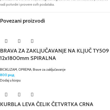
radi potvrde i provere svih podataka.
Povezani proizvodi
BRAVA ZA ZAKLJUČAVANJE NA KLJUČ TY509
12x1800mm SPIRALNA
BICIKLIZAM
,
OPREMA
,
Brave za zaključavanje
800
рсд
Dodaj u korpu
KURBLA LEVA ČELIK ČETVRTKA CRNA