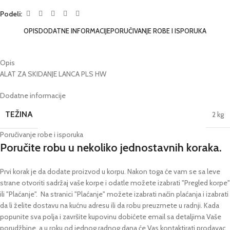
Podeli:
OPIS
DODATNE INFORMACIJE
PORUČIVANJE ROBE I ISPORUKA
Opis
ALAT ZA SKIDANJE LANCA PLS HW
Dodatne informacije
TEŽINA
2 kg
Poručivanje robe i isporuka
Poručite robu u nekoliko jednostavnih koraka.
Prvi korak je da dodate proizvod u korpu. Nakon toga će vam se sa leve
strane otvoriti sadržaj vaše korpe i odatle možete izabrati "Pregled korpe"
ili "Plaćanje".
Na stranici "Plaćanje" možete izabrati način plaćanja i izabrati
da li želite dostavu na kućnu adresu ili da robu preuzmete u radnji.
Kada
popunite sva polja i završite kupovinu dobićete email sa detaljima Vaše
porudžbine,
a u roku od jednog radnog dana će Vas kontaktirati prodavac