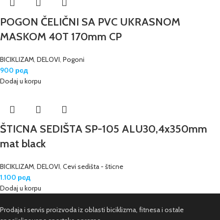
POGON ČELIČNI SA PVC UKRASNOM
MASKOM 40T 170mm CP
BICIKLIZAM
,
DELOVI
,
Pogoni
900
рсд
Dodaj u korpu
ŠTICNA SEDIŠTA SP-105 ALU30,4x350mm
mat black
BICIKLIZAM
,
DELOVI
,
Cevi sedišta - šticne
1.100
рсд
Dodaj u korpu
Prodaja i servis proizvoda iz oblasti biciklizma, fitnesa i ostale