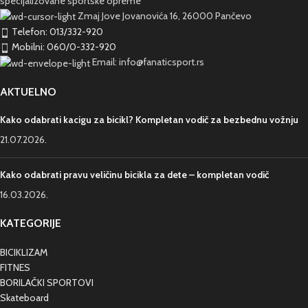
specijalizovane sportske opreme
Zmaj Jove Jovanovića 16, 26000 Pančevo
Telefon: 013/332-920
Mobilni: 060/0-332-920
Email: info@fanaticsport.rs
AKTUELNO
Kako odabrati kacigu za bicikl? Kompletan vodič za bezbednu vožnju
21.07.2026.
Kako odabrati pravu veličinu bicikla za dete – kompletan vodič
16.03.2026.
KATEGORIJE
BICIKLIZAM
FITNES
BORILAČKI SPORTOVI
Skateboard