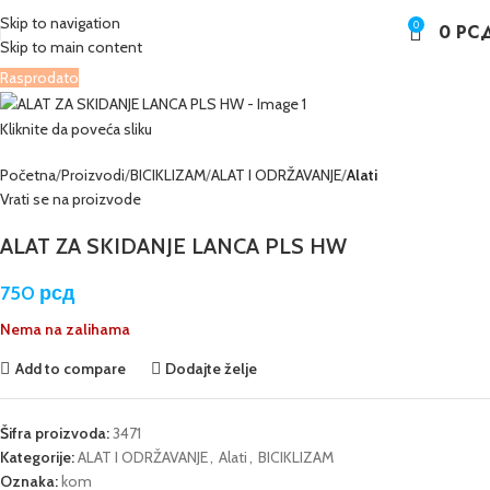
Skip to navigation
0
0
РС
Skip to main content
Rasprodato
Kliknite da poveća sliku
Početna
Proizvodi
BICIKLIZAM
ALAT I ODRŽAVANJE
Alati
Vrati se na proizvode
ALAT ZA SKIDANJE LANCA PLS HW
750
рсд
Nema na zalihama
Add to compare
Dodajte želje
Šifra proizvoda:
3471
Kategorije:
ALAT I ODRŽAVANJE
,
Alati
,
BICIKLIZAM
Oznaka:
kom