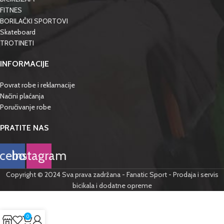
FITNES
BORILAČKI SPORTOVI
Skateboard
TROTINETI
INFORMACIJE
Povrat robe i reklamacije
Načini plaćanja
Poručivanje robe
PRATITE NAS
cebook
Instagram
Copyright © 2024 Sva prava zadržana - Fanatic Sport - Prodaja i servis
bicikala i dodatne opreme
0