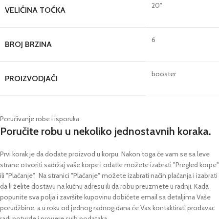
20''
VELIČINA TOČKA
6
BROJ BRZINA
booster
PROIZVODJAČI
Poručivanje robe i isporuka
Poručite robu u nekoliko jednostavnih koraka.
Prvi korak je da dodate proizvod u korpu. Nakon toga će vam se sa leve
strane otvoriti sadržaj vaše korpe i odatle možete izabrati "Pregled korpe"
ili "Plaćanje".
Na stranici "Plaćanje" možete izabrati način plaćanja i izabrati
da li želite dostavu na kućnu adresu ili da robu preuzmete u radnji.
Kada
popunite sva polja i završite kupovinu dobićete email sa detaljima Vaše
porudžbine,
a u roku od jednog radnog dana će Vas kontaktirati prodavac
radi potvrde i provere svih podataka.