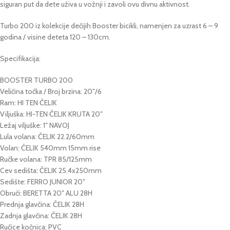
siguran put da dete uživa u vožnji i zavoli ovu divnu aktivnost.
Turbo 200 iz kolekcije dečijih Booster bicikli, namenjen za uzrast 6 – 9
godina / visine deteta 120 – 130cm.
Specifikacija:
BOOSTER TURBO 200
Veličina točka / Broj brzina: 20″/6
Ram: HI TEN ČELIK
Viljuška: HI-TEN ČELIK KRUTA 20″
Ležaj viljuške: 1″ NAVOJ
Lula volana: ČELIK 22.2/60mm
Volan: ČELIK 540mm 15mm rise
Ručke volana: TPR 85/125mm
Cev sedišta: ČELIK 25.4x250mm
Sedište: FERRO JUNIOR 20″
Obruči: BERETTA 20″ ALU 28H
Prednja glavčina: ČELIK 28H
Zadnja glavčina: ČELIK 28H
Ručice kočnica: PVC