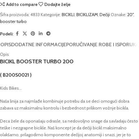
Add to compare
Dodajte želje
Šifra proizvoda:
4833
Kategorije:
BICIKLI
,
BICIKLIZAM
,
Dečiji
Oznake:
20"
,
booster turbo
Podeli:
OPIS
DODATNE INFORMACIJE
PORUČIVANJE ROBE I ISPORUKA
Opis
BICIKL BOOSTER TURBO 200
( B200S0021 )
Kids Bikes…
Naša linija za najmlađe kombinuje potrebu da se deci omogući dobra
zabava uz maksimalnu kontrolu i bezbednost prilikom vožnje bicikla.
Deca žele da oponašaju odrasle, sa nedovoljno snage da savladaju često
teške i nezgrapne bicikle. Naš koncept je da dečiji bicikl maksimalno
olakšamo, prilagodimo komponente dečijoj anatomiji i snazi, jer je to