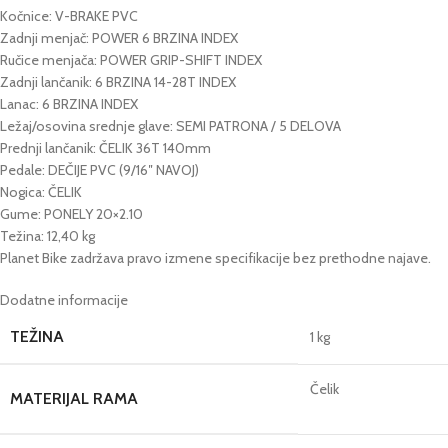
Kočnice: V-BRAKE PVC
Zadnji menjač: POWER 6 BRZINA INDEX
Ručice menjača: POWER GRIP-SHIFT INDEX
Zadnji lančanik: 6 BRZINA 14-28T INDEX
Lanac: 6 BRZINA INDEX
Ležaj/osovina srednje glave: SEMI PATRONA / 5 DELOVA
Prednji lančanik: ČELIK 36T 140mm
Pedale: DEČIJE PVC (9/16″ NAVOJ)
Nogica: ČELIK
Gume: PONELY 20×2.10
Težina: 12,40 kg
Planet Bike zadržava pravo izmene specifikacije bez prethodne najave.
Dodatne informacije
TEŽINA
1 kg
Čelik
MATERIJAL RAMA