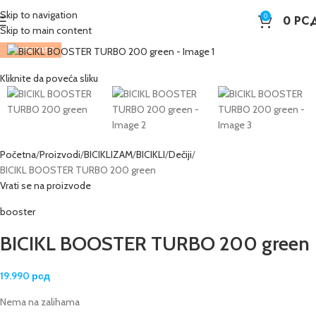
Skip to navigation
0
0
РС
Skip to main content
RASPRODATO
Kliknite da poveća sliku
Početna
Proizvodi
BICIKLIZAM
BICIKLI
Dečiji
BICIKL BOOSTER TURBO 200 green
Vrati se na proizvode
booster
BICIKL BOOSTER TURBO 200 green
19.990
рсд
Nema na zalihama