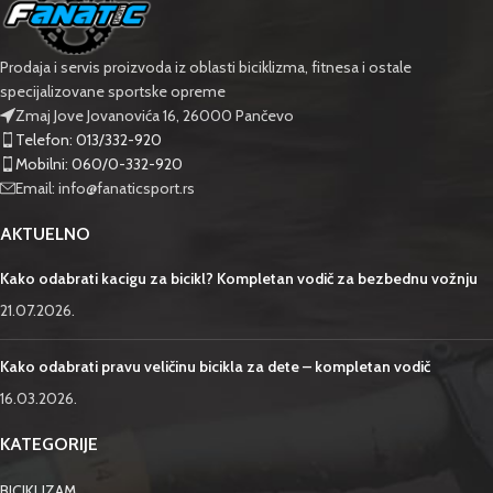
Prodaja i servis proizvoda iz oblasti biciklizma, fitnesa i ostale
specijalizovane sportske opreme
Zmaj Jove Jovanovića 16, 26000 Pančevo
Telefon: 013/332-920
Mobilni: 060/0-332-920
Email: info@fanaticsport.rs
AKTUELNO
Kako odabrati kacigu za bicikl? Kompletan vodič za bezbednu vožnju
21.07.2026.
Kako odabrati pravu veličinu bicikla za dete – kompletan vodič
16.03.2026.
KATEGORIJE
BICIKLIZAM