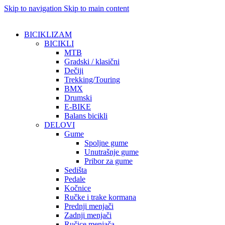
Skip to navigation
Skip to main content
BICIKLIZAM
BICIKLI
MTB
Gradski / klasični
Dečiji
Trekking/Touring
BMX
Drumski
E-BIKE
Balans bicikli
DELOVI
Gume
Spoljne gume
Unutrašnje gume
Pribor za gume
Sedišta
Pedale
Kočnice
Ručke i trake kormana
Prednji menjači
Zadnji menjači
Ručice menjača