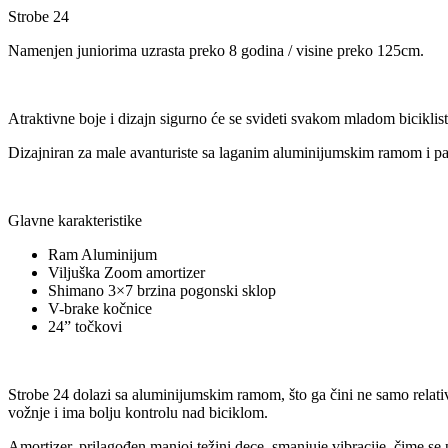
Strobe 24
Namenjen juniorima uzrasta preko 8 godina / visine preko 125cm.
Atraktivne boje i dizajn sigurno će se svideti svakom mladom biciklist
Dizajniran za male avanturiste sa laganim aluminijumskim ramom i p
Glavne karakteristike
Ram Aluminijum
Viljuška Zoom amortizer
Shimano 3×7 brzina pogonski sklop
V-brake kočnice
24” točkovi
Strobe 24 dolazi sa aluminijumskim ramom, što ga čini ne samo relati
vožnje i ima bolju kontrolu nad biciklom.
Amortizer, prilagođen manjoj težini dece, smanjuje vibracije, čime se