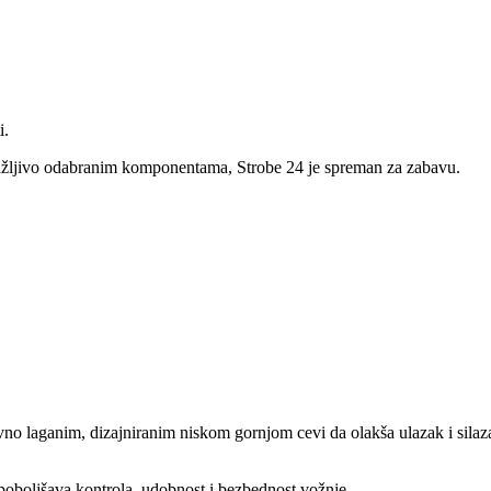
i.
ažljivo odabranim komponentama, Strobe 24 je spreman za zabavu.
vno laganim, dizajniranim niskom gornjom cevi da olakša ulazak i silaz
 poboljšava kontrola, udobnost i bezbednost vožnje.