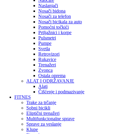
Naočare
Naslanjači
Nosači bidona
Nosači za telefon
Nosači bicikala za auto
Pomoćni točkići
Prtljažnici i korpe
Pulsmetri
Pumpe
Svetla
Retrovizori
Rukavice
Trenažeri
Zvonca
Ostala oprema
ALAT I ODRŽAVANJE
Alati
Čišćenje i podmazivanje
FITNES
Trake za trčanje
Sobni bicikli
Eliptični trenažeri
Multifunkcionalne sprave
Sprave za veslanje
Klupe