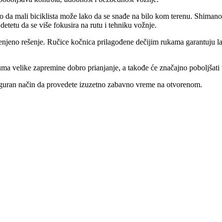
o da mali biciklista može lako da se snađe na bilo kom terenu. Shiman
etetu da se više fokusira na rutu i tehniku vožnje.
njeno rešenje. Ručice kočnica prilagođene dečijim rukama garantuju lak
guma velike zapremine dobro prianjanje, a takođe će značajno poboljšat
 siguran način da provedete izuzetno zabavno vreme na otvorenom.