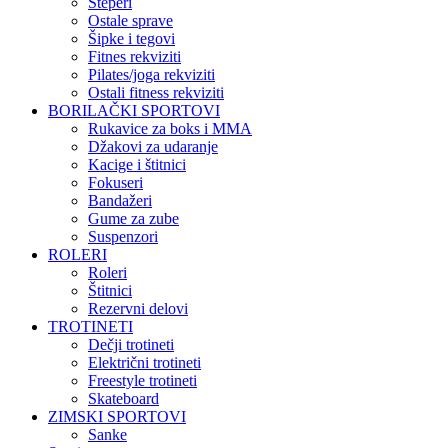
Steperi
Ostale sprave
Šipke i tegovi
Fitnes rekviziti
Pilates/joga rekviziti
Ostali fitness rekviziti
BORILAČKI SPORTOVI
Rukavice za boks i MMA
Džakovi za udaranje
Kacige i štitnici
Fokuseri
Bandažeri
Gume za zube
Suspenzori
ROLERI
Roleri
Štitnici
Rezervni delovi
TROTINETI
Dečji trotineti
Električni trotineti
Freestyle trotineti
Skateboard
ZIMSKI SPORTOVI
Sanke