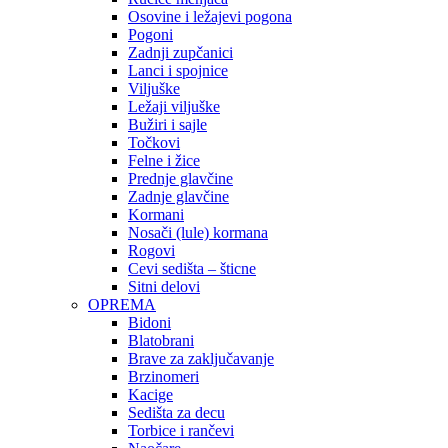
Osovine i ležajevi pogona
Pogoni
Zadnji zupčanici
Lanci i spojnice
Viljuške
Ležaji viljuške
Bužiri i sajle
Točkovi
Felne i žice
Prednje glavčine
Zadnje glavčine
Kormani
Nosači (lule) kormana
Rogovi
Cevi sedišta – šticne
Sitni delovi
OPREMA
Bidoni
Blatobrani
Brave za zaključavanje
Brzinomeri
Kacige
Sedišta za decu
Torbice i rančevi