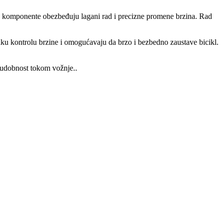
o komponente obezbeđuju lagani rad i precizne promene brzina. Rad
u kontrolu brzine i omogućavaju da brzo i bezbedno zaustave bicikl.
i udobnost tokom vožnje..