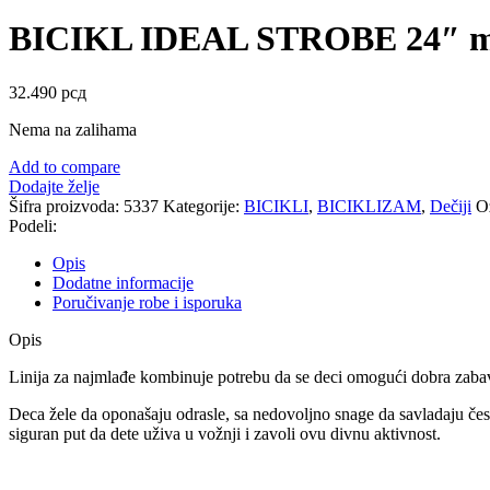
BICIKL IDEAL STROBE 24″ m
32.490
рсд
Nema na zalihama
Add to compare
Dodajte želje
Šifra proizvoda:
5337
Kategorije:
BICIKLI
,
BICIKLIZAM
,
Dečiji
O
Podeli:
Opis
Dodatne informacije
Poručivanje robe i isporuka
Opis
Linija za najmlađe kombinuje potrebu da se deci omogući dobra zabav
Deca žele da oponašaju odrasle, sa nedovoljno snage da savladaju čest
siguran put da dete uživa u vožnji i zavoli ovu divnu aktivnost.