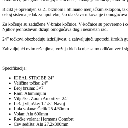
Bicikl je opremljen sa 21 brzinom i Shimano menjačkim sklopom, tak
celog sistema je lak za upotrebu, što olakšava rukovanje i omogućava d
Za kočenje su zadužene V-brake kočnice. V-kočnice su provereno i ce
Njihov jednostavan dizajn omogućava dug i nesmetan rad.
24” točkovi obezbeđuju izdržljivost, a zahvaljujući upotrebi širokih 
Zahvaljujući ovim rešenjima, vožnja bicikla nije samo odličan već i
Specifikacija:
IDEAL STROBE 24″
Veličina točka: 24″
Broj brzina: 3×7
Ram: Aluminijum
Viljuška: Zoom Amortizer 24″
Ležaj viljuške: 1-1/8″ Navoj
Lula volana: Čelik 25.4/60mm
Volan: Alu 600mm
Ručke volana: Hermans Comfort
Cev sedišta: Alu 27,2x300mm