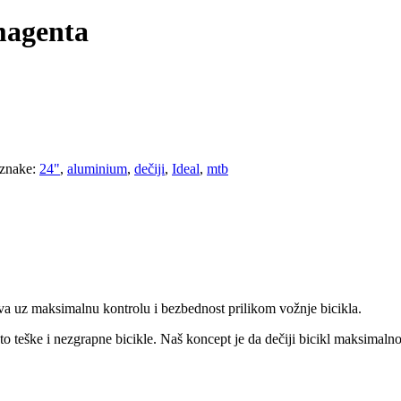
agenta
znake:
24"
,
aluminium
,
dečiji
,
Ideal
,
mtb
a uz maksimalnu kontrolu i bezbednost prilikom vožnje bicikla.
o teške i nezgrapne bicikle. Naš koncept je da dečiji bicikl maksimalno