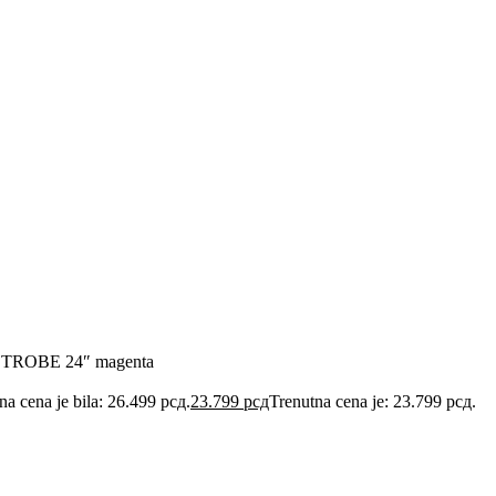
TROBE 24″ magenta
na cena je bila: 26.499 рсд.
23.799
рсд
Trenutna cena je: 23.799 рсд.