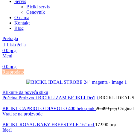
Servis
Bicikl servis
Cenovnik
O nama
Kontakt
Blog
Pretraga
Lista želja
0
0
рсд
Meni
0
0
рсд
Rasprodato
Kliknite da poveća sliku
Početna
Proizvodi
BICIKLIZAM
BICIKLI
Dečiji
BICIKL IDEAL S
BICIKL CAPRIOLO DIAVOLO 400 belo-pink
26.499
рсд
Original
Vrati se na proizvode
BICIKL ROYAL BABY FREESTYLE 16" red
17.990
рсд
Ideal