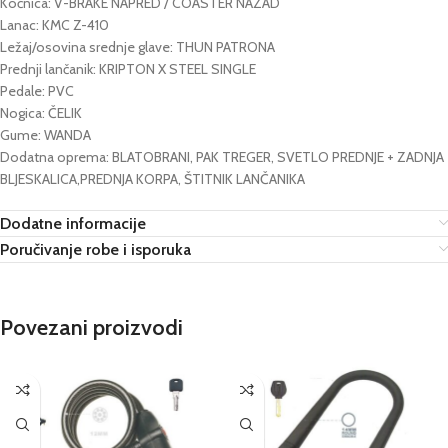
Kočnica: V-BRAKE NAPRED / COASTER NAZAD
Lanac: KMC Z-410
Ležaj/osovina srednje glave: THUN PATRONA
Prednji lančanik: KRIPTON X STEEL SINGLE
Pedale: PVC
Nogica: ČELIK
Gume: WANDA
Dodatna oprema: BLATOBRANI, PAK TREGER, SVETLO PREDNJE + ZADNJA
BLJESKALICA,PREDNJA KORPA, ŠTITNIK LANČANIKA
Dodatne informacije
Poručivanje robe i isporuka
Povezani proizvodi