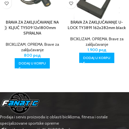
BRAVA ZA ZAKLJUČAVANJE NA
BRAVA ZA ZAKLJUČAVANJE U-
KLJUČ TY509 12x1800mm
LOCK TY3891 162x282mm black
SPIRALNA
BICIKLIZAM
,
OPREMA
,
Brave za
BICIKLIZAM
,
OPREMA
,
Brave za
zaključavanje
zaključavanje
1.900
рсд
800
рсд
DODAJ U KORPU
DODAJ U KORPU
Prodaja i servis proizvoda iz oblasti biciklizma, fitnesa i ostale
specijalizovane sportske opreme