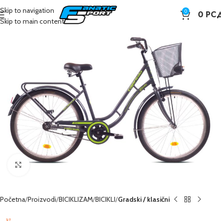
Skip to navigation
0
0
РС
Skip to main content
Kliknite da poveća sliku
Početna
Proizvodi
BICIKLIZAM
BICIKLI
Gradski / klasični