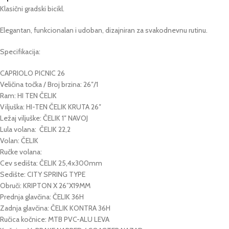
Klasični gradski bicikl.
Elegantan, funkcionalan i udoban, dizajniran za svakodnevnu rutinu.
Specifikacija:
CAPRIOLO PICNIC 26
Veličina točka / Broj brzina: 26″/1
Ram: HI TEN ČELIK
Viljuška: HI-TEN ČELIK KRUTA 26″
Ležaj viljuške: ČELIK 1″ NAVOJ
Lula volana: ČELIK 22,2
Volan: ČELIK
Ručke volana:
Cev sedišta: ČELIK 25,4x300mm
Sedište: CITY SPRING TYPE
Obruči: KRIPTON X 26”X19MM
Prednja glavčina: ČELIK 36H
Zadnja glavčina: ČELIK KONTRA 36H
Ručica kočnice: MTB PVC-ALU LEVA