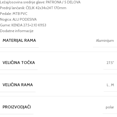
Ležaj/osovina srednje glave: PATRONA / 5 DELOVA
Prednji lančanik: ČELIK 42x34x24T 170mm
Pedale: MTB PVC
Nogica: ALU PODESIVA
Gume: KENDA 27.5×2.10 K1153
Dodatne informacije
MATERIJAL RAMA
Aluminijum
VELIČINA TOČKA
27.5''
VELIČINA RAMA
L
,
M
PROIZVODJAČI
polar