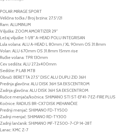
POLAR MIRAGE SPORT
Veličina točka / Broj brzina: 27.5“/21
Ram: ALUMINUM
Viljuška: ZOOM AMORTIZER 29″
Ležaj viljuške: 1-1/8″ A-HEAD POLU INTEGRISAN
Lula volana: ALU A-HEAD L 80mm / XL 90mm OS 31.8mm
Volan: ALU 670mm OS 31.8mm 15mm rise
Ručke volana: TPR 130mm
Cev sedišta: ALU 27.2x400mm
Sedište: P:LAB MTB
Obruči: BERETTA 27.5″ DISC ALU DUPLI ZID 36H
Prednja glavčina: ALU DISK 36H SA EKSCENTROM
Zadnja glavčina: ALU DISK 36H SA EKSCENTROM
Ručice menjača/kočnica: SHIMANO STI ST-EF41-7 EZ-FIRE PLUS
Kočnice: RADIUS BR-CX7 DISK MEHANIČKE
Prednji menjač: SHIMANO FD-TY500
Zadnji menjač: SHIMANO RD-TY300
Zadnji lančanik: SHIMANO MF-TZ500-7-CP 14-28T
Lanac: KMC Z-7