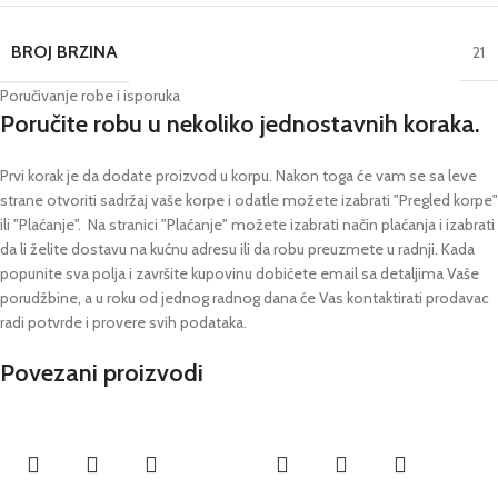
BROJ BRZINA
21
Poručivanje robe i isporuka
Poručite robu u nekoliko jednostavnih koraka.
Prvi korak je da dodate proizvod u korpu. Nakon toga će vam se sa leve
strane otvoriti sadržaj vaše korpe i odatle možete izabrati "Pregled korpe"
ili "Plaćanje".
Na stranici "Plaćanje" možete izabrati način plaćanja i izabrati
da li želite dostavu na kućnu adresu ili da robu preuzmete u radnji.
Kada
popunite sva polja i završite kupovinu dobićete email sa detaljima Vaše
porudžbine,
a u roku od jednog radnog dana će Vas kontaktirati prodavac
radi potvrde i provere svih podataka.
Povezani proizvodi