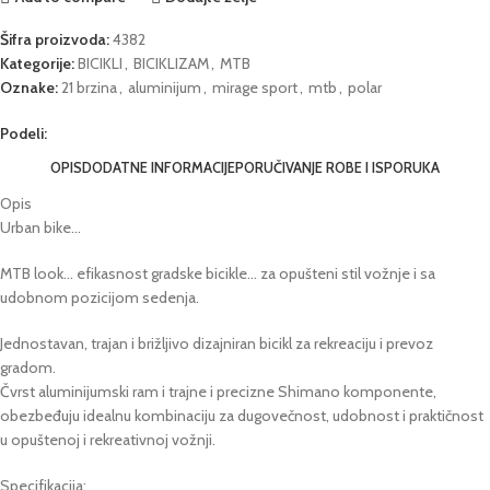
Šifra proizvoda:
4382
Kategorije:
BICIKLI
,
BICIKLIZAM
,
MTB
Oznake:
21 brzina
,
aluminijum
,
mirage sport
,
mtb
,
polar
Podeli:
OPIS
DODATNE INFORMACIJE
PORUČIVANJE ROBE I ISPORUKA
Opis
Urban bike…
MTB look… efikasnost gradske bicikle… za opušteni stil vožnje i sa
udobnom pozicijom sedenja.
Jednostavan, trajan i brižljivo dizajniran bicikl za rekreaciju i prevoz
gradom.
Čvrst aluminijumski ram i trajne i precizne Shimano komponente,
obezbeđuju idealnu kombinaciju za dugovečnost, udobnost i praktičnost
u opuštenoj i rekreativnoj vožnji.
Specifikacija: