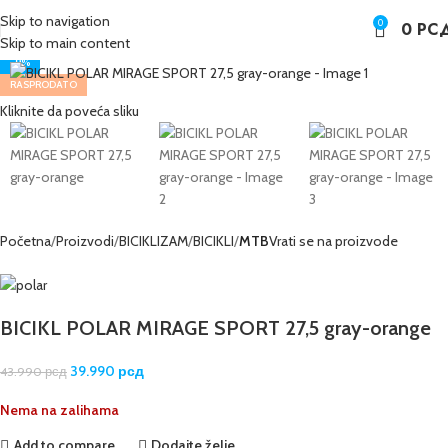
Skip to navigation
0
0
РС
Skip to main content
-9%
RASPRODATO
Kliknite da poveća sliku
Početna
Proizvodi
BICIKLIZAM
BICIKLI
MTB
Vrati se na proizvode
BICIKL POLAR MIRAGE SPORT 27,5 gray-orange
39.990
рсд
43.990
рсд
Nema na zalihama
Add to compare
Dodajte želje