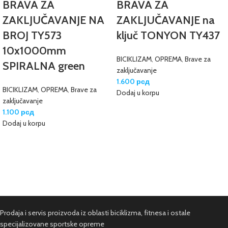
BRAVA ZA
BRAVA ZA
ZAKLJUČAVANJE NA
ZAKLJUČAVANJE na
BROJ TY573
ključ TONYON TY437
10x1000mm
BICIKLIZAM
,
OPREMA
,
Brave za
SPIRALNA green
zaključavanje
1.600
рсд
BICIKLIZAM
,
OPREMA
,
Brave za
Dodaj u korpu
zaključavanje
1.100
рсд
Dodaj u korpu
Prodaja i servis proizvoda iz oblasti biciklizma, fitnesa i ostale
specijalizovane sportske opreme