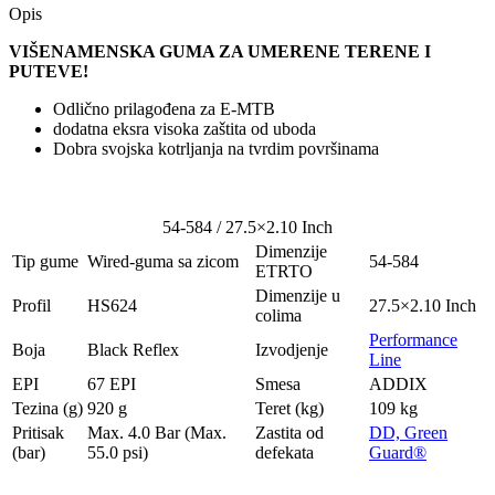
Opis
VIŠENAMENSKA GUMA ZA UMERENE TERENE I
PUTEVE!
Odlično prilagođena za E-MTB
dodatna eksra visoka zaštita od uboda
Dobra svojska kotrljanja na tvrdim površinama
54-584 / 27.5×2.10 Inch
Dimenzije
Tip gume
Wired-guma sa zicom
54-584
ETRTO
Dimenzije u
Profil
HS624
27.5×2.10 Inch
colima
Performance
Boja
Black Reflex
Izvodjenje
Line
EPI
67 EPI
Smesa
ADDIX
Tezina (g)
920 g
Teret (kg)
109 kg
Pritisak
Max. 4.0 Bar (Max.
Zastita od
DD, Green
(bar)
55.0 psi)
defekata
Guard®