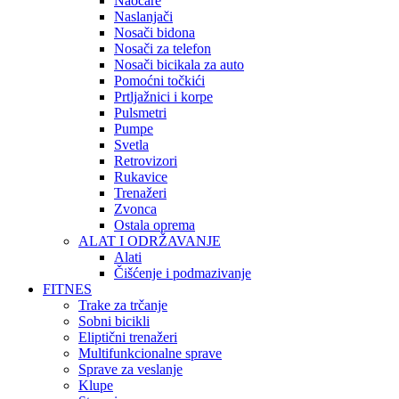
Naočare
Naslanjači
Nosači bidona
Nosači za telefon
Nosači bicikala za auto
Pomoćni točkići
Prtljažnici i korpe
Pulsmetri
Pumpe
Svetla
Retrovizori
Rukavice
Trenažeri
Zvonca
Ostala oprema
ALAT I ODRŽAVANJE
Alati
Čišćenje i podmazivanje
FITNES
Trake za trčanje
Sobni bicikli
Eliptični trenažeri
Multifunkcionalne sprave
Sprave za veslanje
Klupe