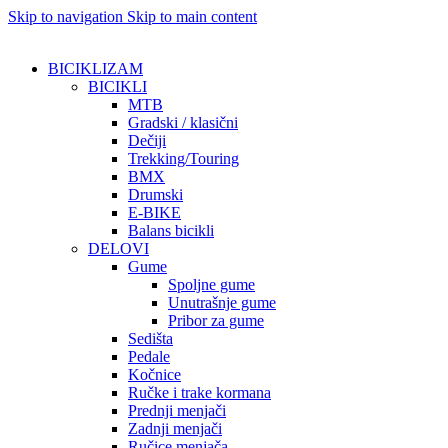
Skip to navigation
Skip to main content
BICIKLIZAM
BICIKLI
MTB
Gradski / klasični
Dečiji
Trekking/Touring
BMX
Drumski
E-BIKE
Balans bicikli
DELOVI
Gume
Spoljne gume
Unutrašnje gume
Pribor za gume
Sedišta
Pedale
Kočnice
Ručke i trake kormana
Prednji menjači
Zadnji menjači
Ručice menjača