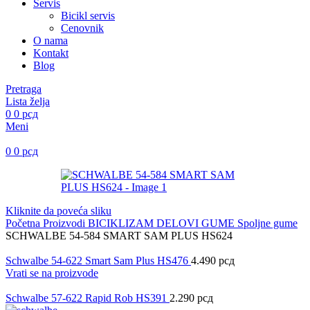
Servis
Bicikl servis
Cenovnik
O nama
Kontakt
Blog
Pretraga
Lista želja
0
0
рсд
Meni
0
0
рсд
Kliknite da poveća sliku
Početna
Proizvodi
BICIKLIZAM
DELOVI
GUME
Spoljne gume
SCHWALBE 54-584 SMART SAM PLUS HS624
Schwalbe 54-622 Smart Sam Plus HS476
4.490
рсд
Vrati se na proizvode
Schwalbe 57-622 Rapid Rob HS391
2.290
рсд