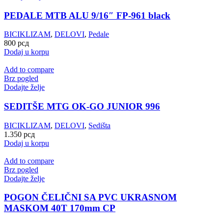
PEDALE MTB ALU 9/16″ FP-961 black
BICIKLIZAM
,
DELOVI
,
Pedale
800
рсд
Dodaj u korpu
Add to compare
Brz pogled
Dodajte želje
SEDITŠE MTG OK-GO JUNIOR 996
BICIKLIZAM
,
DELOVI
,
Sedišta
1.350
рсд
Dodaj u korpu
Add to compare
Brz pogled
Dodajte želje
POGON ČELIČNI SA PVC UKRASNOM
MASKOM 40T 170mm CP