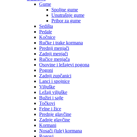
Gume
Spoljne gume
Unutrašnje gume
Pribor za gume
Sedišta
Pedale
Kočnice
Ručke i trake kormana
Prednji menjači
Zadnji menjači
Ručice menjača
Osovine i ležajevi pogona
Pogoni
Zadnji zupčanici
Lanci i spojnice
Viljuške
Ležaji viljuške
Bužiri i sajle
Točkovi
Felne i žice
Prednje glavčine
Zadnje glavčine
Kormani
Nosači (lule) kormana
Rogovi