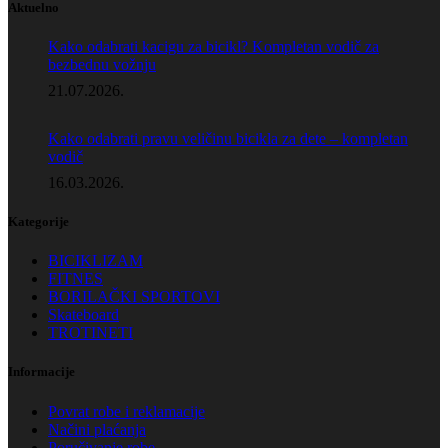
Aktuelno
Kako odabrati kacigu za bicikl? Kompletan vodič za
bezbednu vožnju
21.07.2026.
Kako odabrati pravu veličinu bicikla za dete – kompletan
vodič
16.03.2026.
Kategorije
BICIKLIZAM
FITNES
BORILAČKI SPORTOVI
Skateboard
TROTINETI
Informacije
Povrat robe i reklamacije
Načini plaćanja
Poručivanje robe