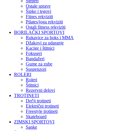
Steperi
Ostale sprave
Šipke i tegovi
Fitnes rekviziti
Pilates/joga rekviziti
Ostali fitness rekviziti
BORILAČKI SPORTOVI
Rukavice za boks i MMA
Džakovi za udaranje
Kacige i štitnici
Fokuseri
Bandažeri
Gume za zube
Suspenzori
ROLERI
Roleri
Štitnici
Rezervni delovi
TROTINETI
Dečji trotineti
Električni trotineti
Freestyle trotineti
Skateboard
ZIMSKI SPORTOVI
Sanke