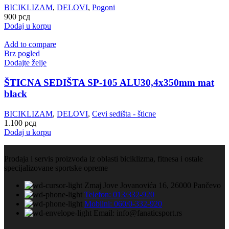
BICIKLIZAM
,
DELOVI
,
Pogoni
900
рсд
Dodaj u korpu
Add to compare
Brz pogled
Dodajte želje
ŠTICNA SEDIŠTA SP-105 ALU30,4x350mm mat
black
BICIKLIZAM
,
DELOVI
,
Cevi sedišta - šticne
1.100
рсд
Dodaj u korpu
Prodaja i servis proizvoda iz oblasti biciklizma, fitnesa i ostale
specijalizovane sportske opreme
Zmaj Jove Jovanovića 16, 26000 Pančevo
Telefon: 013/332-920
Mobilni: 060/0-332-920
Email: info@fanaticsport.rs