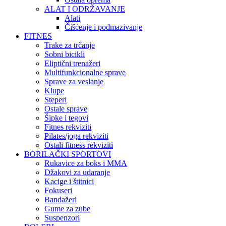
ALAT I ODRŽAVANJE
Alati
Čišćenje i podmazivanje
FITNES
Trake za trčanje
Sobni bicikli
Eliptični trenažeri
Multifunkcionalne sprave
Sprave za veslanje
Klupe
Steperi
Ostale sprave
Šipke i tegovi
Fitnes rekviziti
Pilates/joga rekviziti
Ostali fitness rekviziti
BORILAČKI SPORTOVI
Rukavice za boks i MMA
Džakovi za udaranje
Kacige i štitnici
Fokuseri
Bandažeri
Gume za zube
Suspenzori