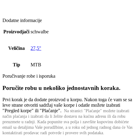
Dodatne informacije
Proizvodjači
schwalbe
Veličina
27,5"
Tip
MTB
Poručivanje robe i isporuka
Poručite robu u nekoliko jednostavnih koraka.
Prvi korak je da dodate proizvod u korpu. Nakon toga će vam se sa
leve strane otvoriti sadržaj vaše korpe i odatle možete izabrati
"Pregled korpe" ili "Plaćanje".
Na stranici "Plaćanje" možete izabrati
način plaćanja i izabrati da li želite dostavu na kućnu adresu ili da robu
preuzmete u radnji.
Kada popunite sva polja i završite kupovinu dobićete
email sa detaljima Vaše porudžbine,
a u roku od jednog radnog dana će Vas
kontaktirati prodavac radi potvrde i provere svih podataka.