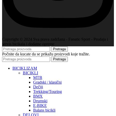
Copyright © 2024 Sva prava zadržana - Fanatic Sport - Prodaja i
servis bicikala i dodatne opreme
Pretraga
Počnite da kucate da se prikažu proizvodi koje tražite.
Pretraga
BICIKLIZAM
BICIKLI
MTB
Gradski / klasični
Dečiji
Trekking/Touring
BMX
Drumski
E-BIKE
Balans bicikli
DELOVI