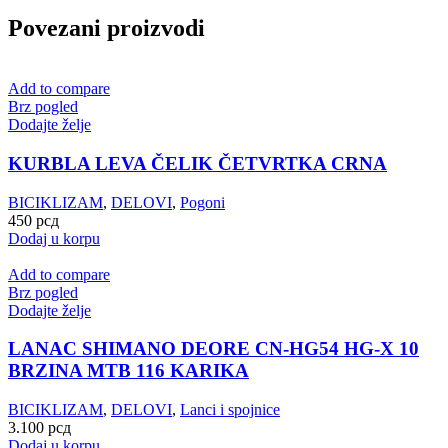
Povezani proizvodi
Add to compare
Brz pogled
Dodajte želje
KURBLA LEVA ČELIK ČETVRTKA CRNA
BICIKLIZAM
,
DELOVI
,
Pogoni
450
рсд
Dodaj u korpu
Add to compare
Brz pogled
Dodajte želje
LANAC SHIMANO DEORE CN-HG54 HG-X 10
BRZINA MTB 116 KARIKA
BICIKLIZAM
,
DELOVI
,
Lanci i spojnice
3.100
рсд
Dodaj u korpu