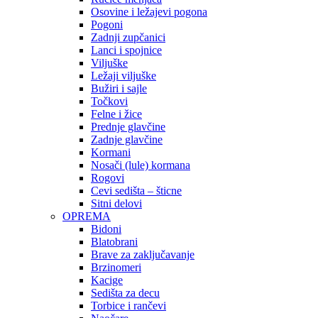
Osovine i ležajevi pogona
Pogoni
Zadnji zupčanici
Lanci i spojnice
Viljuške
Ležaji viljuške
Bužiri i sajle
Točkovi
Felne i žice
Prednje glavčine
Zadnje glavčine
Kormani
Nosači (lule) kormana
Rogovi
Cevi sedišta – šticne
Sitni delovi
OPREMA
Bidoni
Blatobrani
Brave za zaključavanje
Brzinomeri
Kacige
Sedišta za decu
Torbice i rančevi