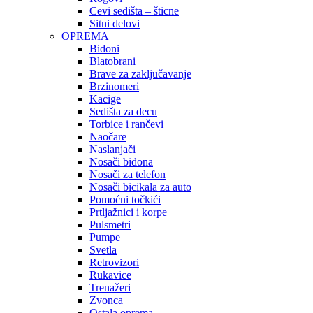
Cevi sedišta – šticne
Sitni delovi
OPREMA
Bidoni
Blatobrani
Brave za zaključavanje
Brzinomeri
Kacige
Sedišta za decu
Torbice i rančevi
Naočare
Naslanjači
Nosači bidona
Nosači za telefon
Nosači bicikala za auto
Pomoćni točkići
Prtljažnici i korpe
Pulsmetri
Pumpe
Svetla
Retrovizori
Rukavice
Trenažeri
Zvonca
Ostala oprema