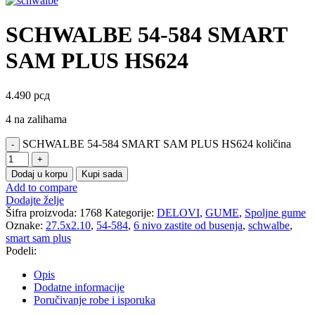
SCHWALBE 54-584 SMART
SAM PLUS HS624
4.490
рсд
4 na zalihama
SCHWALBE 54-584 SMART SAM PLUS HS624 količina
Dodaj u korpu
Kupi sada
Add to compare
Dodajte želje
Šifra proizvoda:
1768
Kategorije:
DELOVI
,
GUME
,
Spoljne gume
Oznake:
27.5x2.10
,
54-584
,
6 nivo zastite od busenja
,
schwalbe
,
smart sam plus
Podeli:
Opis
Dodatne informacije
Poručivanje robe i isporuka