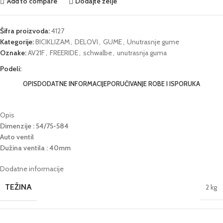
Add to compare
Dodajte želje
Šifra proizvoda:
4127
Kategorije:
BICIKLIZAM
,
DELOVI
,
GUME
,
Unutrasnje gume
Oznake:
AV21F
,
FREERIDE
,
schwalbe
,
unutrasnja guma
Podeli:
OPIS
DODATNE INFORMACIJE
PORUČIVANJE ROBE I ISPORUKA
Opis
Dimenzije : 54/75-584
Auto ventil
Dužina ventila : 40mm
Dodatne informacije
TEŽINA
2 kg