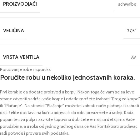
PROIZVODJAČI
schwalbe
VELIČINA
27,5"
VRSTA VENTILA
AV
Poručivanje robe i isporuka
Poručite robu u nekoliko jednostavnih koraka.
Prvi korak je da dodate proizvod u korpu. Nakon toga će vam se sa leve
strane otvoriti sadržaj vaše korpe i odatle možete izabrati "Pregled korpe"
ili "Plaćanje".
Na stranici "Plaćanje" možete izabrati način plaćanja i izabrati
da li želite dostavu na kućnu adresu ili da robu preuzmete u radnji.
Kada
popunite sva polja i završite kupovinu dobićete email sa detaljima Vaše
porudžbine,
a u roku od jednog radnog dana će Vas kontaktirati prodavac
radi potvrde i provere svih podataka.