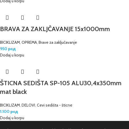
Dodaj u korpu
BRAVA ZA ZAKLJČAVANJE 15x1000mm
BICIKLIZAM
,
OPREMA
,
Brave za zaključavanje
950
рсд
Dodaj u korpu
ŠTICNA SEDIŠTA SP-105 ALU30,4x350mm
mat black
BICIKLIZAM
,
DELOVI
,
Cevi sedišta - šticne
1.100
рсд
Dodaj u korpu