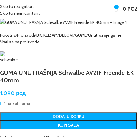
Skip to navigation
0
0
РС
Skip to main content
Početna
Proizvodi
BICIKLIZAM
DELOVI
GUME
Unutrasnje gume
Vrati se na proizvode
GUMA UNUTRAŠNJA Schwalbe AV21F Freeride EK
40mm
1.090
рсд
1 na zalihama
DODAJ U KORPU
KUPI SADA