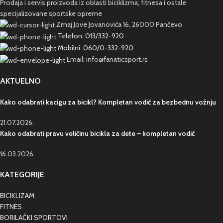
Prodaja i servis proizvoda iz oblasti biciklizma, fitnesa i ostale
specijalizovane sportske opreme
Zmaj Jove Jovanovića 16, 26000 Pančevo
Telefon: 013/332-920
Mobilni: 060/0-332-920
Email: info@fanaticsport.rs
AKTUELNO
Kako odabrati kacigu za bicikl? Kompletan vodič za bezbednu vožnju
21.07.2026.
Kako odabrati pravu veličinu bicikla za dete – kompletan vodič
16.03.2026.
KATEGORIJE
BICIKLIZAM
FITNES
BORILAČKI SPORTOVI