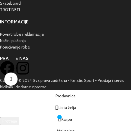
Skateboard
TROTINETI
INFORMACIJE
Povrat robe i reklamacije
Načini plaćanja
Poručivanje robe
PRATITE NAS
Kliknite da poveća sliku
Copyright © 2024 Sva prava zadržana - Fanatic Sport - Prodaja i servis
bicikala i dodatne opreme
Prodavnica
Lista želja
0
Korpa
Pretraga
Počnite da kucate da se prikažu proizvodi koje tražite.
Moj nalog