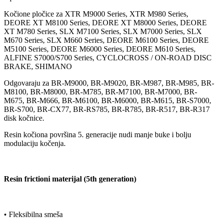
Kočione pločice za XTR M9000 Series, XTR M980 Series,
DEORE XT M8100 Series, DEORE XT M8000 Series, DEORE
XT M780 Series, SLX M7100 Series, SLX M7000 Series, SLX
M670 Series, SLX M660 Series, DEORE M6100 Series, DEORE
M5100 Series, DEORE M6000 Series, DEORE M610 Series,
ALFINE S7000/S700 Series, CYCLOCROSS / ON-ROAD DISC
BRAKE, SHIMANO
Odgovaraju za BR-M9000, BR-M9020, BR-M987, BR-M985, BR-
M8100, BR-M8000, BR-M785, BR-M7100, BR-M7000, BR-
M675, BR-M666, BR-M6100, BR-M6000, BR-M615, BR-S7000,
BR-S700, BR-CX77, BR-RS785, BR-R785, BR-R517, BR-R317
disk kočnice.
Resin kočiona površina 5. generacije nudi manje buke i bolju
modulaciju kočenja.
Resin frictioni materijal (5th generation)
• Fleksibilna smeša