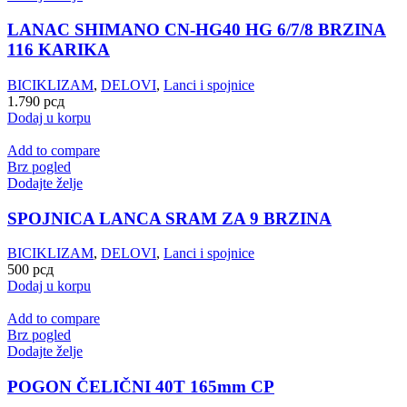
LANAC SHIMANO CN-HG40 HG 6/7/8 BRZINA
116 KARIKA
BICIKLIZAM
,
DELOVI
,
Lanci i spojnice
1.790
рсд
Dodaj u korpu
Add to compare
Brz pogled
Dodajte želje
SPOJNICA LANCA SRAM ZA 9 BRZINA
BICIKLIZAM
,
DELOVI
,
Lanci i spojnice
500
рсд
Dodaj u korpu
Add to compare
Brz pogled
Dodajte želje
POGON ČELIČNI 40T 165mm CP