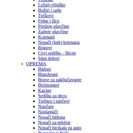
Ležaji viljuške
Bužiri i sajle
Točkovi
Felne i žice
Prednje glavčine
Zadnje glavčine
Kormani
Nosači (lule) kormana
Rogovi
Cevi sedišta – šticne
Sitni delovi
OPREMA
Bidoni
Blatobrani
Brave za zaključavanje
Brzinomeri
Kacige
Sedišta za decu
Torbice i rančevi
Naočare
Naslanjači
Nosači bidona
Nosači za telefon
Nosači bicikala za auto