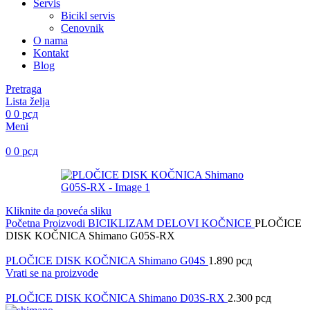
Servis
Bicikl servis
Cenovnik
O nama
Kontakt
Blog
Pretraga
Lista želja
0
0
рсд
Meni
0
0
рсд
Kliknite da poveća sliku
Početna
Proizvodi
BICIKLIZAM
DELOVI
KOČNICE
PLOČICE
DISK KOČNICA Shimano G05S-RX
PLOČICE DISK KOČNICA Shimano G04S
1.890
рсд
Vrati se na proizvode
PLOČICE DISK KOČNICA Shimano D03S-RX
2.300
рсд