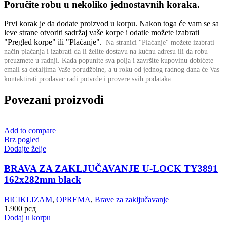
Poručite robu u nekoliko jednostavnih koraka.
Prvi korak je da dodate proizvod u korpu. Nakon toga će vam se sa
leve strane otvoriti sadržaj vaše korpe i odatle možete izabrati
"Pregled korpe" ili "Plaćanje".
Na stranici "Plaćanje" možete izabrati
način plaćanja i izabrati da li želite dostavu na kućnu adresu ili da robu
preuzmete u radnji.
Kada popunite sva polja i završite kupovinu dobićete
email sa detaljima Vaše porudžbine,
a u roku od jednog radnog dana će Vas
kontaktirati prodavac radi potvrde i provere svih podataka.
Povezani proizvodi
Add to compare
Brz pogled
Dodajte želje
BRAVA ZA ZAKLJUČAVANJE U-LOCK TY3891
162x282mm black
BICIKLIZAM
,
OPREMA
,
Brave za zaključavanje
1.900
рсд
Dodaj u korpu