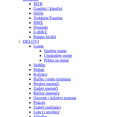
MTB
Gradski / klasični
Dečiji
Trekking/Touring
BMX
Drumski
E-BIKE
Balans bicikli
DELOVI
Gume
Spoljne gume
Unutrašnje gume
Pribor za gume
Sedišta
Pedale
Kočnice
Ručke i trake kormana
Prednji menjači
Zadnji menjači
Ručice menjača
Osovine i ležajevi pogona
Pogoni
Zadnji zupčanici
Lanci i spojnice
Viljuške