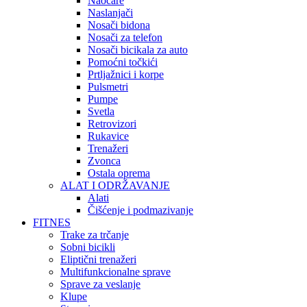
Naočare
Naslanjači
Nosači bidona
Nosači za telefon
Nosači bicikala za auto
Pomoćni točkići
Prtljažnici i korpe
Pulsmetri
Pumpe
Svetla
Retrovizori
Rukavice
Trenažeri
Zvonca
Ostala oprema
ALAT I ODRŽAVANJE
Alati
Čišćenje i podmazivanje
FITNES
Trake za trčanje
Sobni bicikli
Eliptični trenažeri
Multifunkcionalne sprave
Sprave za veslanje
Klupe