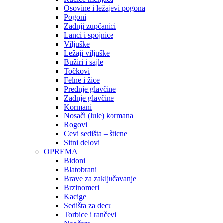
Osovine i ležajevi pogona
Pogoni
Zadnji zupčanici
Lanci i spojnice
Viljuške
Ležaji viljuške
Bužiri i sajle
Točkovi
Felne i žice
Prednje glavčine
Zadnje glavčine
Kormani
Nosači (lule) kormana
Rogovi
Cevi sedišta – šticne
Sitni delovi
OPREMA
Bidoni
Blatobrani
Brave za zaključavanje
Brzinomeri
Kacige
Sedišta za decu
Torbice i rančevi