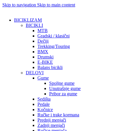
Skip to navigation
Skip to main content
BICIKLIZAM
BICIKLI
MTB
Gradski / klasični
Dečiji
Trekking/Touring
BMX
Drumski
E-BIKE
Balans bicikli
DELOVI
Gume
Spoljne gume
Unutrašnje gume
Pribor za gume
Sedišta
Pedale
Kočnice
Ručke i trake kormana
Prednji menjači
Zadnji menjači
Ručice menjača