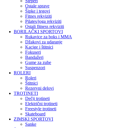
Steperi
Ostale sprave
Šipke i tegovi
Fitnes rekviziti
Pilates/joga rekviziti
Ostali fitness rekviziti
BORILAČKI SPORTOVI
Rukavice za boks i MMA
Džakovi za udaranje
Kacige i štitnici
Fokuseri
Bandažeri
Gume za zube
Suspenzori
ROLERI
Roleri
Štitnici
Rezervni delovi
TROTINETI
Dečji trotineti
Električni trotineti
Freestyle trotineti
Skateboard
ZIMSKI SPORTOVI
Sanke