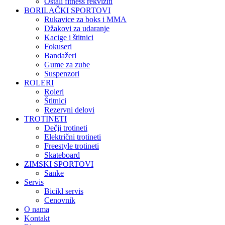
Ostali fitness rekviziti
BORILAČKI SPORTOVI
Rukavice za boks i MMA
Džakovi za udaranje
Kacige i štitnici
Fokuseri
Bandažeri
Gume za zube
Suspenzori
ROLERI
Roleri
Štitnici
Rezervni delovi
TROTINETI
Dečji trotineti
Električni trotineti
Freestyle trotineti
Skateboard
ZIMSKI SPORTOVI
Sanke
Servis
Bicikl servis
Cenovnik
O nama
Kontakt