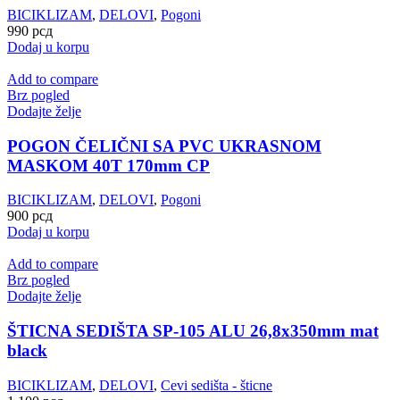
BICIKLIZAM
,
DELOVI
,
Pogoni
990
рсд
Dodaj u korpu
Add to compare
Brz pogled
Dodajte želje
POGON ČELIČNI SA PVC UKRASNOM
MASKOM 40T 170mm CP
BICIKLIZAM
,
DELOVI
,
Pogoni
900
рсд
Dodaj u korpu
Add to compare
Brz pogled
Dodajte želje
ŠTICNA SEDIŠTA SP-105 ALU 26,8x350mm mat
black
BICIKLIZAM
,
DELOVI
,
Cevi sedišta - šticne