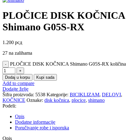
PLOČICE DISK KOČNICA
Shimano G05S-RX
1.200
рсд
27 na zalihama
PLOČICE DISK KOČNICA Shimano G05S-RX količina
Dodaj u korpu
Kupi sada
Add to compare
Dodajte želje
Šifra proizvoda:
5538
Kategorije:
BICIKLIZAM
,
DELOVI
,
KOČNICE
Oznake:
disk kočnica
,
plocice
,
shimano
Podeli:
Opis
Dodatne informacije
Poručivanje robe i isporuka
Opis