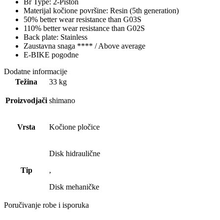
Br Type: 2-Piston
Materijal kočione površine: Resin (5th generation)
50% better wear resistance than G03S
110% better wear resistance than G02S
Back plate: Stainless
Zaustavna snaga **** / Above average
E-BIKE pogodne
Dodatne informacije
Težina
33 kg
Proizvodjači
shimano
Vrsta
Kočione pločice
Disk hidraulične
Tip
,
Disk mehaničke
Poručivanje robe i isporuka