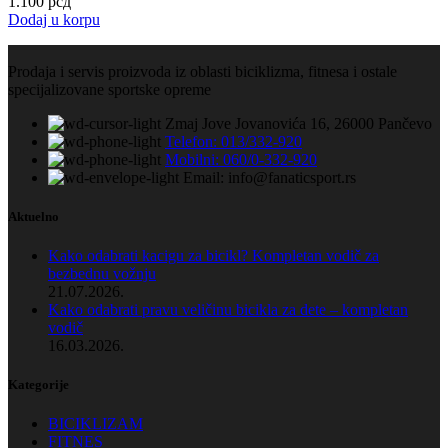
1.100
рсд
Dodaj u korpu
Prodaja i servis proizvoda iz oblasti biciklizma, fitnesa i ostale
specijalizovane sportske opreme
Zmaj Jove Jovanovića 16, 26000 Pančevo
Telefon: 013/332-920
Mobilni: 060/0-332-920
Email: info@fanaticsport.rs
Aktuelno
Kako odabrati kacigu za bicikl? Kompletan vodič za
bezbednu vožnju
21.07.2026.
Kako odabrati pravu veličinu bicikla za dete – kompletan
vodič
16.03.2026.
Kategorije
BICIKLIZAM
FITNES