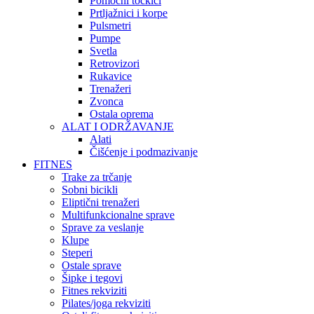
Pomoćni točkići
Prtljažnici i korpe
Pulsmetri
Pumpe
Svetla
Retrovizori
Rukavice
Trenažeri
Zvonca
Ostala oprema
ALAT I ODRŽAVANJE
Alati
Čišćenje i podmazivanje
FITNES
Trake za trčanje
Sobni bicikli
Eliptični trenažeri
Multifunkcionalne sprave
Sprave za veslanje
Klupe
Steperi
Ostale sprave
Šipke i tegovi
Fitnes rekviziti
Pilates/joga rekviziti