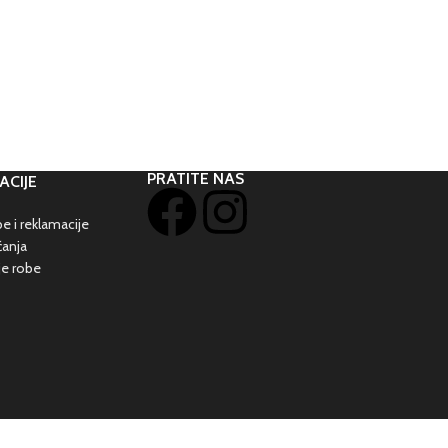
PRATITE NAS
ACIJE
e i reklamacije
ćanja
je robe