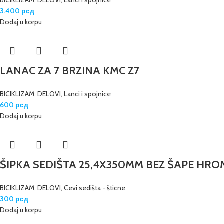
BICIKLIZAM
,
DELOVI
,
Lanci i spojnice
3.400
рсд
Dodaj u korpu
LANAC ZA 7 BRZINA KMC Z7
BICIKLIZAM
,
DELOVI
,
Lanci i spojnice
600
рсд
Dodaj u korpu
ŠIPKA SEDIŠTA 25,4X350MM BEZ ŠAPE HR
BICIKLIZAM
,
DELOVI
,
Cevi sedišta - šticne
300
рсд
Dodaj u korpu