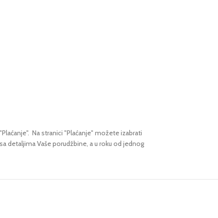
"Plaćanje".
Na stranici "Plaćanje" možete izabrati
 sa detaljima Vaše porudžbine,
a u roku od jednog