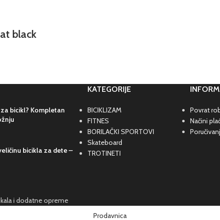
t black
KATEGORIJE
INFORM
 za bicikl? Kompletan
BICIKLIZAM
Povrat rob
ožnju
FITNES
Načini pla
BORILAČKI SPORTOVI
Poručivan
Skateboard
eličinu bicikla za dete –
TROTINETI
cikala i dodatne opreme
Prodavnica