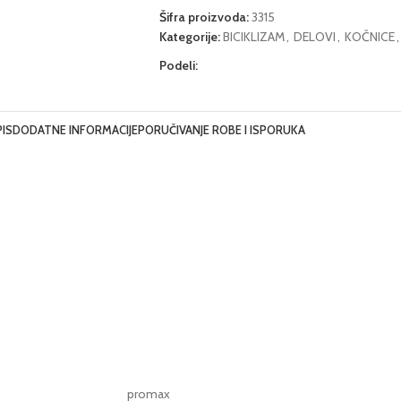
Šifra proizvoda:
3315
Kategorije:
BICIKLIZAM
,
DELOVI
,
KOČNICE
,
Podeli:
IS
DODATNE INFORMACIJE
PORUČIVANJE ROBE I ISPORUKA
promax