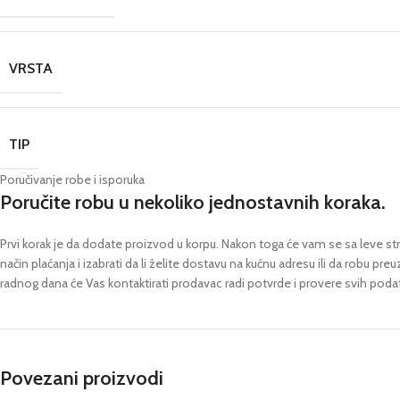
VRSTA
TIP
Poručivanje robe i isporuka
Poručite robu u nekoliko jednostavnih koraka.
Prvi korak je da dodate proizvod u korpu. Nakon toga će vam se sa leve stra
način plaćanja i izabrati da li želite dostavu na kućnu adresu ili da robu pre
radnog dana će Vas kontaktirati prodavac radi potvrde i provere svih poda
Povezani proizvodi