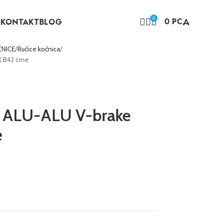
0
0
РСД
A
KONTAKT
BLOG
NICE
Ručice kočnica
 B42 crne
ALU-ALU V-brake
e