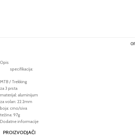
OP
Opis
specifikacija:
MTB / Trekking
za 3 prsta
materijal: aluminijum
za volan: 22.2mm
boja: crno/siva
težina: 97g
Dodatne informacije
PROIZVODJAČI