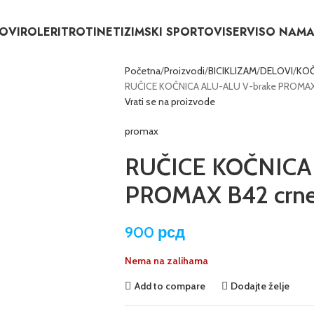
OVI
ROLERI
TROTINETI
ZIMSKI SPORTOVI
SERVIS
O NAM
Početna
Proizvodi
BICIKLIZAM
DELOVI
KOČ
RUČICE KOČNICA ALU-ALU V-brake PROMAX
Vrati se na proizvode
promax
RUČICE KOČNICA 
PROMAX B42 crn
900
рсд
Nema na zalihama
Add to compare
Dodajte želje