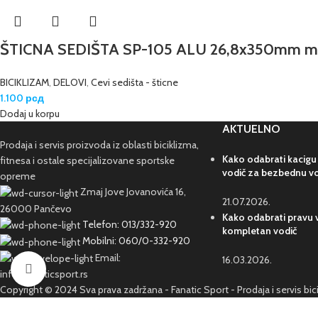
ŠTICNA SEDIŠTA SP-105 ALU 26,8x350mm ma
BICIKLIZAM
,
DELOVI
,
Cevi sedišta - šticne
1.100
рсд
Dodaj u korpu
AKTUELNO
Prodaja i servis proizvoda iz oblasti biciklizma,
Kako odabrati kacigu
fitnesa i ostale specijalizovane sportske
vodič za bezbednu v
opreme
Zmaj Jove Jovanovića 16,
21.07.2026.
26000 Pančevo
Kako odabrati pravu v
Telefon: 013/332-920
kompletan vodič
Mobilni: 060/0-332-920
Email:
16.03.2026.
Kliknite da poveća sliku
info@fanaticsport.rs
Copyright © 2024 Sva prava zadržana - Fanatic Sport - Prodaja i servis bi