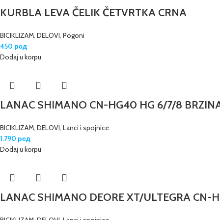
KURBLA LEVA ČELIK ČETVRTKA CRNA
BICIKLIZAM
,
DELOVI
,
Pogoni
450
рсд
Dodaj u korpu
LANAC SHIMANO CN-HG40 HG 6/7/8 BRZINA
BICIKLIZAM
,
DELOVI
,
Lanci i spojnice
1.790
рсд
Dodaj u korpu
LANAC SHIMANO DEORE XT/ULTEGRA CN-HG9