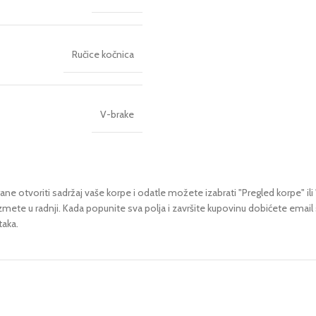
Ručice kočnica
V-brake
ne otvoriti sadržaj vaše korpe i odatle možete izabrati "Pregled korpe" ili 
uzmete u radnji.
Kada popunite sva polja i završite kupovinu dobićete email
taka.