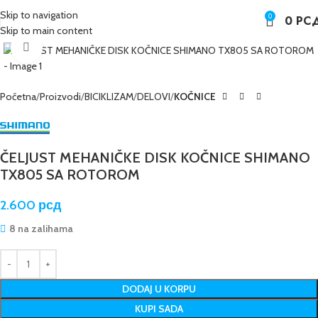
Skip to navigation
0
0
РС
Skip to main content
Kliknite da poveća sliku
Početna
Proizvodi
BICIKLIZAM
DELOVI
KOČNICE
ČELJUST MEHANIČKE DISK KOČNICE SHIMANO
TX805 SA ROTOROM
2.600
рсд
8 na zalihama
DODAJ U KORPU
KUPI SADA