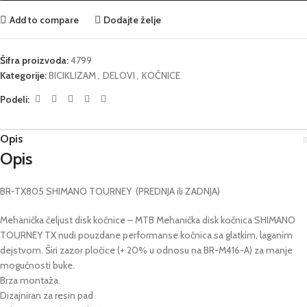
Add to compare
Dodajte želje
Šifra proizvoda:
4799
Kategorije:
BICIKLIZAM
,
DELOVI
,
KOČNICE
Podeli:
Opis
Opis
BR-TX805 SHIMANO TOURNEY (PREDNJA ili ZADNJA)
Mehanička čeljust disk kočnice – MTB Mehanička disk kočnica SHIMANO
TOURNEY TX nudi pouzdane performanse kočnica sa glatkim, laganim
dejstvom. Širi zazor pločice (+ 20% u odnosu na BR-M416-A) za manje
mogućnosti buke.
Brza montaža.
Dizajniran za resin pad