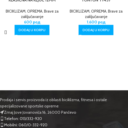
KLASIČNA NA KLJUČ 12MM
TONYON TY437
BICIKLIZAM
,
OPREMA
,
Brave za
BICIKLIZAM
,
OPREMA
,
Brave za
zaključavanje
zaključavanje
600
рсд
1.600
рсд
DODAJ U KORPU
DODAJ U KORPU
Prodaja i servis proizvoda iz oblasti biciklizma, fitnesa i ostale
specijalizovane sportske opreme
Zmaj Jove Jovanovića 16, 26000 Pančevo
Telefon: 013/332-920
Mobilni: 060/0-332-920