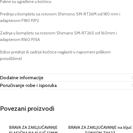
Pakne su ugrađene u kočnicu
Prednja u kompletu sa rotorom Shimono SM-RT26M od 180 mm i
adapterom F180 P/P2
Zadnja u kompletu sa rotorom Shimano SM-RT26S od 160mm i
adapterom R160 P/SA
(Izbor prednje ili zadnje kočnice naglasiti u napomeni prilikom
porudžbine)
Dodatne informacije
Poručivanje robe i isporuka
Povezani proizvodi
BRAVA ZA ZAKLJUČAVANJE
BRAVA ZA ZAKLJUČAVANJE na ključ