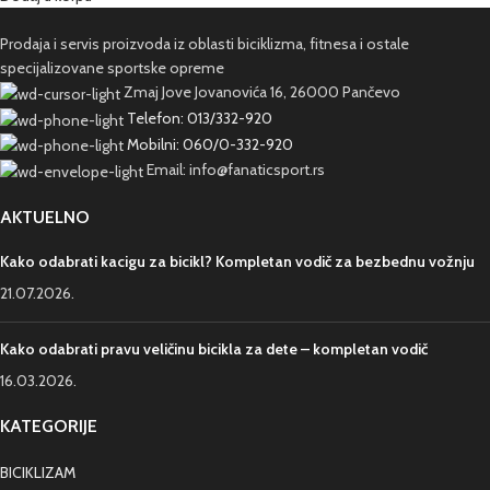
Prodaja i servis proizvoda iz oblasti biciklizma, fitnesa i ostale
specijalizovane sportske opreme
Zmaj Jove Jovanovića 16, 26000 Pančevo
Telefon: 013/332-920
Mobilni: 060/0-332-920
Email: info@fanaticsport.rs
AKTUELNO
Kako odabrati kacigu za bicikl? Kompletan vodič za bezbednu vožnju
21.07.2026.
Kako odabrati pravu veličinu bicikla za dete – kompletan vodič
16.03.2026.
KATEGORIJE
BICIKLIZAM