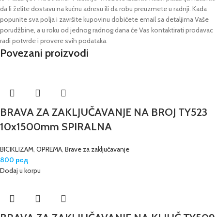
da li želite dostavu na kućnu adresu ili da robu preuzmete u radnji.
Kada
popunite sva polja i završite kupovinu dobićete email sa detaljima Vaše
porudžbine,
a u roku od jednog radnog dana će Vas kontaktirati prodavac
radi potvrde i provere svih podataka.
Povezani proizvodi
BRAVA ZA ZAKLJUČAVANJE NA BROJ TY523
10x1500mm SPIRALNA
BICIKLIZAM
,
OPREMA
,
Brave za zaključavanje
800
рсд
Dodaj u korpu