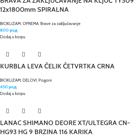
BRAVA ZA ZAKLJUČAVANJE NA KLJUČ TY509
12x1800mm SPIRALNA
BICIKLIZAM
,
OPREMA
,
Brave za zaključavanje
800
рсд
Dodaj u korpu
KURBLA LEVA ČELIK ČETVRTKA CRNA
BICIKLIZAM
,
DELOVI
,
Pogoni
450
рсд
Dodaj u korpu
LANAC SHIMANO DEORE XT/ULTEGRA CN-
HG93 HG 9 BRZINA 116 KARIKA