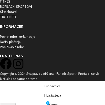
FITNES
BORILAČKI SPORTOVI
Skateboard
TROTINETI
INFORMACIJE
Povrat robe i reklamacije
Načini plaćanja
Poručivanje robe
PRATITE NAS
Copyright © 2024 Sva prava zadržana - Fanatic Sport - Prodaja i servis
bicikala i dodatne opreme
Prodavnica
Lista želja
0
Korpa