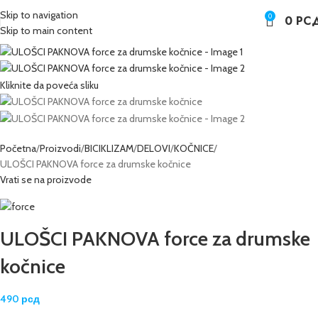
Skip to navigation
0
0
РС
Skip to main content
Kliknite da poveća sliku
Početna
Proizvodi
BICIKLIZAM
DELOVI
KOČNICE
ULOŠCI PAKNOVA force za drumske kočnice
Vrati se na proizvode
ULOŠCI PAKNOVA force za drumske
kočnice
490
рсд