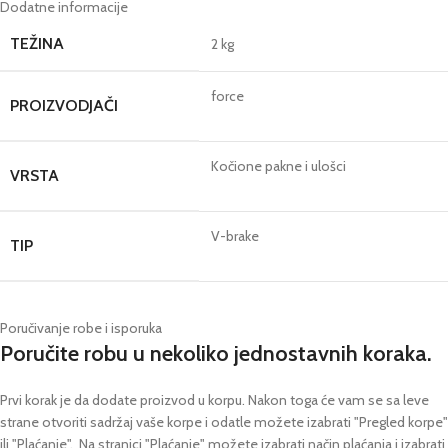
Dodatne informacije
TEŽINA
2 kg
force
PROIZVODJAČI
Kočione pakne i ulošci
VRSTA
V-brake
TIP
Poručivanje robe i isporuka
Poručite robu u nekoliko jednostavnih koraka.
Prvi korak je da dodate proizvod u korpu. Nakon toga će vam se sa leve
strane otvoriti sadržaj vaše korpe i odatle možete izabrati "Pregled korpe"
ili "Plaćanje".
Na stranici "Plaćanje" možete izabrati način plaćanja i izabrati