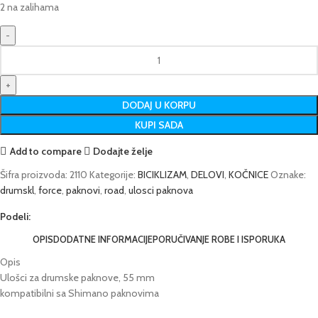
2 na zalihama
DODAJ U KORPU
KUPI SADA
Add to compare
Dodajte želje
Šifra proizvoda:
2110
Kategorije:
BICIKLIZAM
,
DELOVI
,
KOČNICE
Oznake:
drumskl
,
force
,
paknovi
,
road
,
ulosci paknova
Podeli:
OPIS
DODATNE INFORMACIJE
PORUČIVANJE ROBE I ISPORUKA
Opis
Ulošci za drumske paknove, 55 mm
kompatibilni sa Shimano paknovima