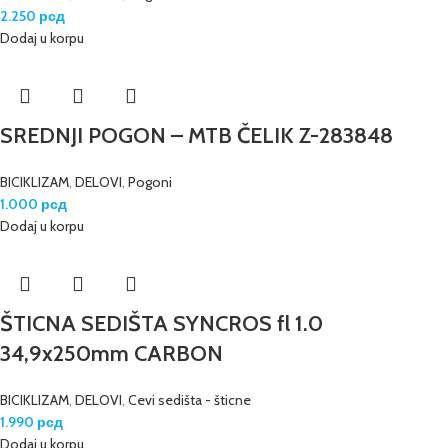
2.250
рсд
Dodaj u korpu
SREDNJI POGON – MTB ČELIK Z-283848
BICIKLIZAM
,
DELOVI
,
Pogoni
1.000
рсд
Dodaj u korpu
ŠTICNA SEDIŠTA SYNCROS fl 1.0
34,9x250mm CARBON
BICIKLIZAM
,
DELOVI
,
Cevi sedišta - šticne
1.990
рсд
Dodaj u korpu