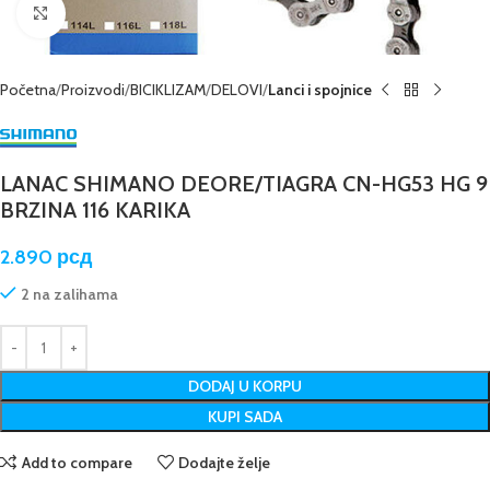
Kliknite da poveća sliku
Početna
Proizvodi
BICIKLIZAM
DELOVI
Lanci i spojnice
LANAC SHIMANO DEORE/TIAGRA CN-HG53 HG 9
BRZINA 116 KARIKA
2.890
рсд
2 na zalihama
DODAJ U KORPU
KUPI SADA
Add to compare
Dodajte želje