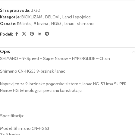
Šifra proizvoda:
2730
Kategorije:
BICIKLIZAM
,
DELOVI
,
Lanci i spojnice
Oznake:
116 links
,
9 brzina
,
HG53
,
lanac
,
shimano
Podeli:
Opis
SHIMANO – 9-Speed – Super Narrow – HYPERGLIDE – Chain
Shimano CN-HG53 9-brzinski lanac
Napravljen za 9-brzinske pogonske sisteme, lanac HG-53 ima SUPER
Narrov HG tehnologiju i preciznu konstrukciju.
Specifikacija:
Model: Shimano CN-HG53