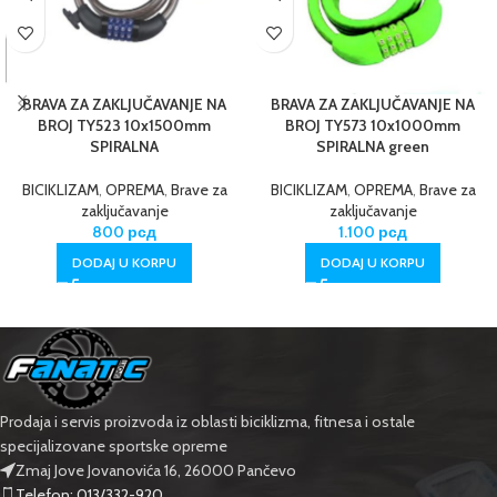
BRAVA ZA ZAKLJUČAVANJE NA
BRAVA ZA ZAKLJUČAVANJE NA
BROJ TY523 10x1500mm
BROJ TY573 10x1000mm
SPIRALNA
SPIRALNA green
BICIKLIZAM
,
OPREMA
,
Brave za
BICIKLIZAM
,
OPREMA
,
Brave za
zaključavanje
zaključavanje
800
рсд
1.100
рсд
DODAJ U KORPU
DODAJ U KORPU
Prodaja i servis proizvoda iz oblasti biciklizma, fitnesa i ostale
specijalizovane sportske opreme
Zmaj Jove Jovanovića 16, 26000 Pančevo
Telefon: 013/332-920