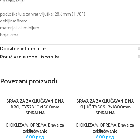
Specifikacija:
podloška lule za vrat viljuške: 28.6mm ( 1 1/8″ )
debljina: 8mm
materijal: aluminijum
boja: crna
Dodatne informacije
Poručivanje robe i isporuka
Povezani proizvodi
BRAVA ZA ZAKLJUČAVANJE NA
BRAVA ZA ZAKLJUČAVANJE NA
BROJ TY523 10x1500mm
KLJUČ TY509 12x1800mm
SPIRALNA
SPIRALNA
BICIKLIZAM
,
OPREMA
,
Brave za
BICIKLIZAM
,
OPREMA
,
Brave za
zaključavanje
zaključavanje
800
рсд
800
рсд