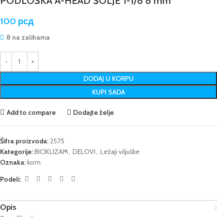
PODLOŠKA A-HEAD ŠOLJE 1-1/8 8 mm
100
рсд
8 na zalihama
DODAJ U KORPU
KUPI SADA
Add to compare
Dodajte želje
Šifra proizvoda:
2575
Kategorije:
BICIKLIZAM
,
DELOVI
,
Ležaji viljuške
Oznaka:
kom
Podeli:
Opis