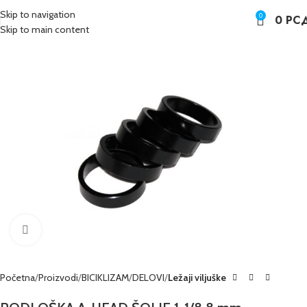
Skip to navigation
0
0
РС
Skip to main content
Kliknite da poveća sliku
Početna
Proizvodi
BICIKLIZAM
DELOVI
Ležaji viljuške