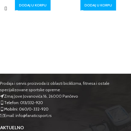
DODAJ U KORPU
DODAJ U KORPU
Prodaja i servis proizvoda iz oblasti biciklizma, fitnesa i ostale
specijalizovane sportske opreme
Zmaj Jove Jovanovića 16, 26000 Pančevo
Telefon: 013/332-920
Mobilni: 060/0-332-920
Email: info@fanaticsport.rs
AKTUELNO