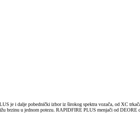
 je i dalje pobednički izbor iz širokog spektra vozača, od XC trka
osa u nižu brzinu u jednom potezu. RAPIDFIRE PLUS menjači od DEO