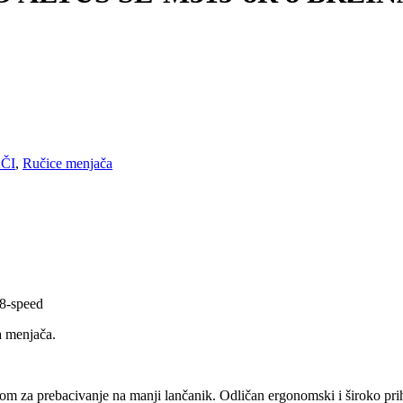
ČI
,
Ručice menjača
8-speed
a menjača.
stom za prebacivanje na manji lančanik. Odličan ergonomski i široko pr