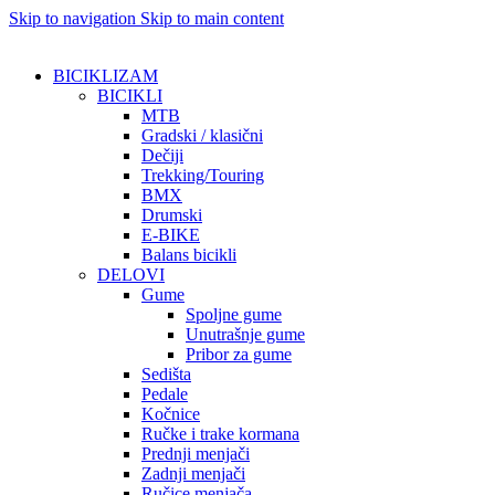
Skip to navigation
Skip to main content
BICIKLIZAM
BICIKLI
MTB
Gradski / klasični
Dečiji
Trekking/Touring
BMX
Drumski
E-BIKE
Balans bicikli
DELOVI
Gume
Spoljne gume
Unutrašnje gume
Pribor za gume
Sedišta
Pedale
Kočnice
Ručke i trake kormana
Prednji menjači
Zadnji menjači
Ručice menjača