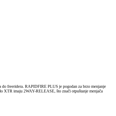
ča do freeridera. RAPIDFIRE PLUS je pogodan za brzo menjanje
RE do XTR imaju 2WAY-RELEASE, što znači otpuštanje menjača