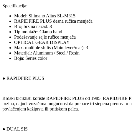
Specifikacija:
Model: Shimano Altus SL-M315
RAPIDFIRE PLUS desna ručica menjača
Broj brzina nazad: 8
Tip montaže: Clamp band
Podešavanje sajle ručice menjača
OPTICAL GEAR DISPLAY
Max. multiple shifts (Main lever/rear): 3
Materijal: Aluminum / Steel / Resin
Boja: Series color
● RAPIDFIRE PLUS
Brdski biciklisti koriste RAPIDFIRE PLUS od 1985. RAPIDFIRE PLUS
brzina, dajući vozačima mogućnost da prebace tri stepena pren
povlačenjem kažiprsta ili pritiskom palca.
● DUAL SIS