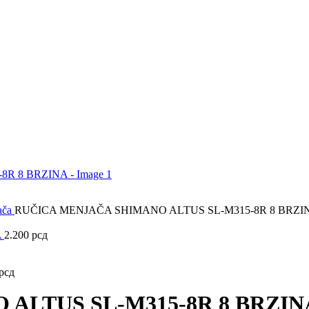
ača
RUČICA MENJAČA SHIMANO ALTUS SL-M315-8R 8 BRZI
A
2.200
рсд
рсд
ALTUS SL-M315-8R 8 BRZIN