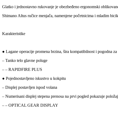
Glatko i jednostavno rukovanje je obezbeđeno ergonomski oblikovanom
Shimano Altus ručice menjača, namenjene početnicima i mladim bicik
Karakteristike
● Lagane operacije promena brzina, šira kompatibilnost i pogodna za in
– Tanko telo glavne poluge
– – RAPIDFIRE PLUS
● Pojednostavljeno iskustvo u kokpitu
– Displej postavljen ispod volana
– Numerisani displej stepena prenosa na prvi pogled pokazuje položa
– – OPTICAL GEAR DISPLAY