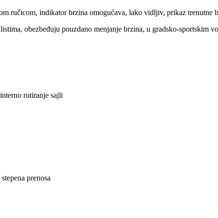
 ručicom, indikator brzina omogućava, lako vidljiv, prikaz trenutne b
listima, obezbeđuju pouzdano menjanje brzina, u gradsko-sportskim v
terno rutiranje sajli
j stepena prenosa