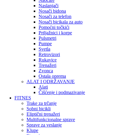
Naočare
Naslanjači
Nosači bidona
Nosači za telefon
Nosači bicikala za auto
Pomoćni točkići
Prtljažnici i korpe
Pulsmetri
Pumpe
Svetla
Retrovizori
Rukavice
Trenažeri
Zvonca
Ostala oprema
ALAT I ODRŽAVANJE
Alati
Čišćenje i podmazivanje
FITNES
Trake za trčanje
Sobni bicikli
Eliptični trenažeri
Multifunkcionalne sprave
Sprave za veslanje
Klupe