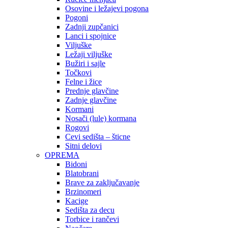
Osovine i ležajevi pogona
Pogoni
Zadnji zupčanici
Lanci i spojnice
Viljuške
Ležaji viljuške
Bužiri i sajle
Točkovi
Felne i žice
Prednje glavčine
Zadnje glavčine
Kormani
Nosači (lule) kormana
Rogovi
Cevi sedišta – šticne
Sitni delovi
OPREMA
Bidoni
Blatobrani
Brave za zaključavanje
Brzinomeri
Kacige
Sedišta za decu
Torbice i rančevi