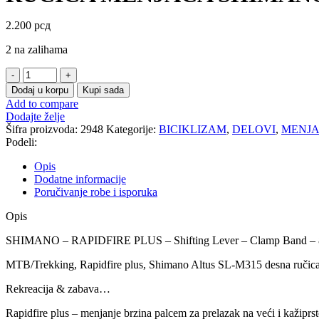
2.200
рсд
2 na zalihama
RUČICA
MENJAČA
Dodaj u korpu
Kupi sada
SHIMANO
Add to compare
ALTUS
Dodajte želje
SL-
Šifra proizvoda:
2948
Kategorije:
BICIKLIZAM
,
DELOVI
,
MENJA
M315-
Podeli:
8R
8
Opis
BRZINA
Dodatne informacije
količina
Poručivanje robe i isporuka
Opis
SHIMANO – RAPIDFIRE PLUS – Shifting Lever – Clamp Band – 
MTB/Trekking, Rapidfire plus, Shimano Altus SL-M315 desna ručic
Rekreacija & zabava…
Rapidfire plus – menjanje brzina palcem za prelazak na veći i kažipr