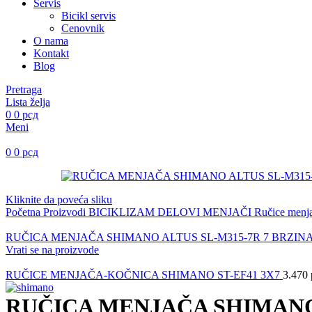
Servis
Bicikl servis
Cenovnik
O nama
Kontakt
Blog
Pretraga
Lista želja
0
0
рсд
Meni
0
0
рсд
Kliknite da poveća sliku
Početna
Proizvodi
BICIKLIZAM
DELOVI
MENJAČI
Ručice menj
RUČICA MENJAČA SHIMANO ALTUS SL-M315-7R 7 BRZIN
Vrati se na proizvode
RUČICE MENJAČA-KOČNICA SHIMANO ST-EF41 3X7
3.470
RUČICA MENJAČA SHIMANO 