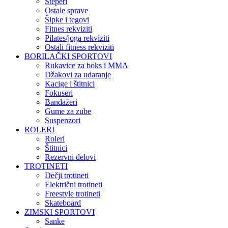
Steperi
Ostale sprave
Šipke i tegovi
Fitnes rekviziti
Pilates/joga rekviziti
Ostali fitness rekviziti
BORILAČKI SPORTOVI
Rukavice za boks i MMA
Džakovi za udaranje
Kacige i štitnici
Fokuseri
Bandažeri
Gume za zube
Suspenzori
ROLERI
Roleri
Štitnici
Rezervni delovi
TROTINETI
Dečji trotineti
Električni trotineti
Freestyle trotineti
Skateboard
ZIMSKI SPORTOVI
Sanke