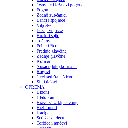
Osovine i ležajevi pogona
Pogoni
Zadnji zupčanici
Lanci i spojnice
Viljuške
Ležaji viljuške
Bužiri i sajle
Točkovi
Felne i žice
Prednje glavčine
Zadnje glavčine
Kormani
Nosači (lule) kormana
Rogovi
Cevi sedišta – šticne
Sitni delovi
OPREMA
Bidoni
Blatobrani
Brave za zaključavanje
Brzinomeri
Kacige
Sedišta za decu
Torbice i rančevi