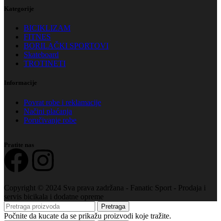
Kategorije
BICIKLIZAM
FITNES
BORILAČKI SPORTOVI
Skateboard
TROTINETI
Informacije
Povrat robe i reklamacije
Načini plaćanja
Poručivanje robe
Pratite nas
Copyright © 2024 Sva prava zadržana - Fanatic Sport - Prodaja i
servis bicikala i dodatne opreme
Pretraga
Počnite da kucate da se prikažu proizvodi koje tražite.