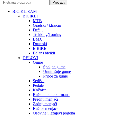
Pretraga
BICIKLIZAM
BICIKLI
MTB
Gradski / klasični
Dečiji
Trekking/Touring
BMX
Drumski
E-BIKE
Balans bicikli
DELOVI
Gume
Spoljne gume
Unutrašnje gume
Pribor za gume
Sedišta
Pedale
Kočnice
Ručke i trake kormana
Prednji menjači
Zadnji menjači
Ručice menjača
Osovine i ležajevi pogona