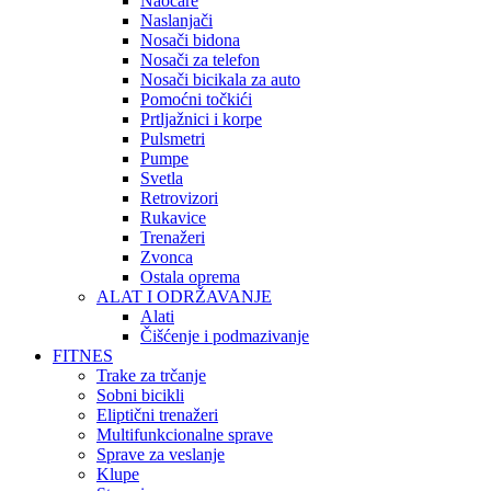
Naočare
Naslanjači
Nosači bidona
Nosači za telefon
Nosači bicikala za auto
Pomoćni točkići
Prtljažnici i korpe
Pulsmetri
Pumpe
Svetla
Retrovizori
Rukavice
Trenažeri
Zvonca
Ostala oprema
ALAT I ODRŽAVANJE
Alati
Čišćenje i podmazivanje
FITNES
Trake za trčanje
Sobni bicikli
Eliptični trenažeri
Multifunkcionalne sprave
Sprave za veslanje
Klupe