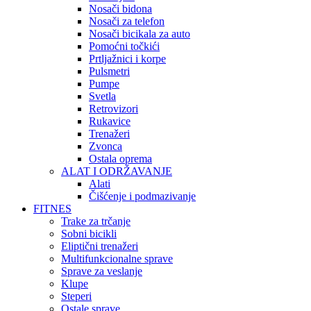
Nosači bidona
Nosači za telefon
Nosači bicikala za auto
Pomoćni točkići
Prtljažnici i korpe
Pulsmetri
Pumpe
Svetla
Retrovizori
Rukavice
Trenažeri
Zvonca
Ostala oprema
ALAT I ODRŽAVANJE
Alati
Čišćenje i podmazivanje
FITNES
Trake za trčanje
Sobni bicikli
Eliptični trenažeri
Multifunkcionalne sprave
Sprave za veslanje
Klupe
Steperi
Ostale sprave