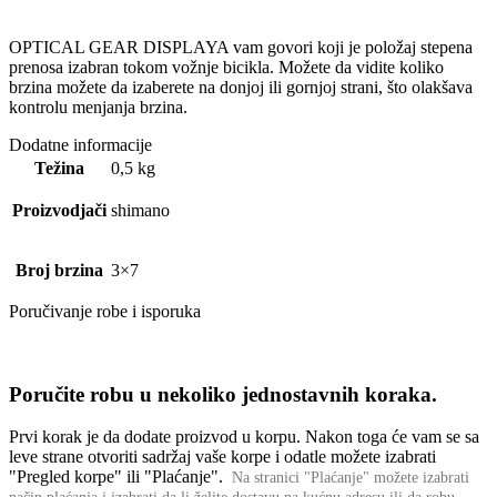
OPTICAL GEAR DISPLAYA vam govori koji je položaj stepena
prenosa izabran tokom vožnje bicikla. Možete da vidite koliko
brzina možete da izaberete na donjoj ili gornjoj strani, što olakšava
kontrolu menjanja brzina.
Dodatne informacije
Težina
0,5 kg
Proizvodjači
shimano
Broj brzina
3×7
Poručivanje robe i isporuka
Poručite robu u nekoliko jednostavnih koraka.
Prvi korak je da dodate proizvod u korpu. Nakon toga će vam se sa
leve strane otvoriti sadržaj vaše korpe i odatle možete izabrati
"Pregled korpe" ili "Plaćanje".
Na stranici "Plaćanje" možete izabrati