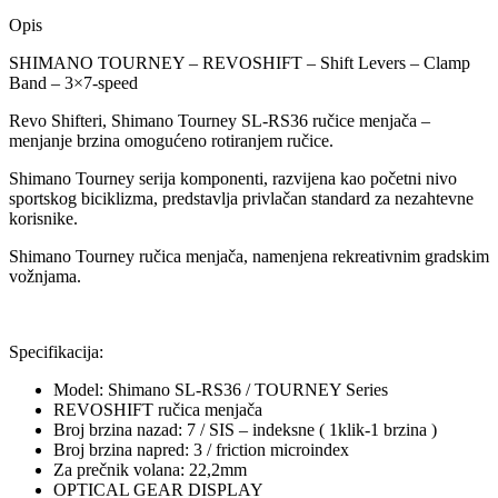
Opis
SHIMANO TOURNEY – REVOSHIFT – Shift Levers – Clamp
Band – 3×7-speed
Revo Shifteri, Shimano Tourney SL-RS36 ručice menjača –
menjanje brzina omogućeno rotiranjem ručice.
Shimano Tourney serija komponenti, razvijena kao početni nivo
sportskog biciklizma, predstavlja privlačan standard za nezahtevne
korisnike.
Shimano Tourney ručica menjača, namenjena rekreativnim gradskim
vožnjama.
Specifikacija:
Model: Shimano SL-RS36 / TOURNEY Series
REVOSHIFT ručica menjača
Broj brzina nazad: 7 / SIS – indeksne ( 1klik-1 brzina )
Broj brzina napred: 3 / friction microindex
Za prečnik volana: 22,2mm
OPTICAL GEAR DISPLAY