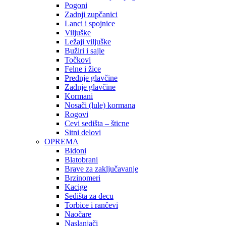
Pogoni
Zadnji zupčanici
Lanci i spojnice
Viljuške
Ležaji viljuške
Bužiri i sajle
Točkovi
Felne i žice
Prednje glavčine
Zadnje glavčine
Kormani
Nosači (lule) kormana
Rogovi
Cevi sedišta – šticne
Sitni delovi
OPREMA
Bidoni
Blatobrani
Brave za zaključavanje
Brzinomeri
Kacige
Sedišta za decu
Torbice i rančevi
Naočare
Naslanjači