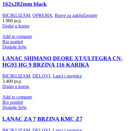
162x282mm black
BICIKLIZAM
,
OPREMA
,
Brave za zaključavanje
1.900
рсд
Dodaj u korpu
Add to compare
Brz pogled
Dodajte želje
LANAC SHIMANO DEORE XT/ULTEGRA CN-
HG93 HG 9 BRZINA 116 KARIKA
BICIKLIZAM
,
DELOVI
,
Lanci i spojnice
3.400
рсд
Dodaj u korpu
Add to compare
Brz pogled
Dodajte želje
LANAC ZA 7 BRZINA KMC Z7
BICIKLIZAM
,
DELOVI
,
Lanci i spojnice