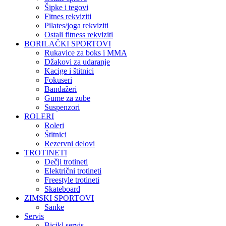
Šipke i tegovi
Fitnes rekviziti
Pilates/joga rekviziti
Ostali fitness rekviziti
BORILAČKI SPORTOVI
Rukavice za boks i MMA
Džakovi za udaranje
Kacige i štitnici
Fokuseri
Bandažeri
Gume za zube
Suspenzori
ROLERI
Roleri
Štitnici
Rezervni delovi
TROTINETI
Dečji trotineti
Električni trotineti
Freestyle trotineti
Skateboard
ZIMSKI SPORTOVI
Sanke
Servis
Bicikl servis