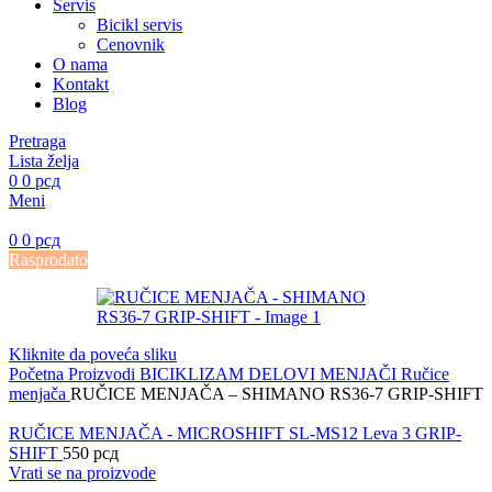
Servis
Bicikl servis
Cenovnik
O nama
Kontakt
Blog
Pretraga
Lista želja
0
0
рсд
Meni
0
0
рсд
Rasprodato
Kliknite da poveća sliku
Početna
Proizvodi
BICIKLIZAM
DELOVI
MENJAČI
Ručice
menjača
RUČICE MENJAČA – SHIMANO RS36-7 GRIP-SHIFT
RUČICE MENJAČA - MICROSHIFT SL-MS12 Leva 3 GRIP-
SHIFT
550
рсд
Vrati se na proizvode