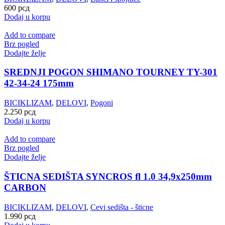
600
рсд
Dodaj u korpu
Add to compare
Brz pogled
Dodajte želje
SREDNJI POGON SHIMANO TOURNEY TY-301
42-34-24 175mm
BICIKLIZAM
,
DELOVI
,
Pogoni
2.250
рсд
Dodaj u korpu
Add to compare
Brz pogled
Dodajte želje
ŠTICNA SEDIŠTA SYNCROS fl 1.0 34,9x250mm
CARBON
BICIKLIZAM
,
DELOVI
,
Cevi sedišta - šticne
1.990
рсд