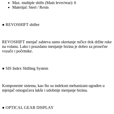
Max. multiple shifts (Main lever/rear): 6
Materijal: Steel / Resin
● REVOSHIFT shifter
REVOSHIFT menjač zahteva samo okretanje ručice dok držite ruke
na volanu. Lako i pouzdano menjanje brzina je dobro za prosečne
vozače i početnike.
● SIS Index Shifting System
Komponente sistema, kao što su indeksni mehanizam ugrađen u
mjenjač omogućava lakše i udobnije menjanje brzina.
● OPTICAL GEAR DISPLAY