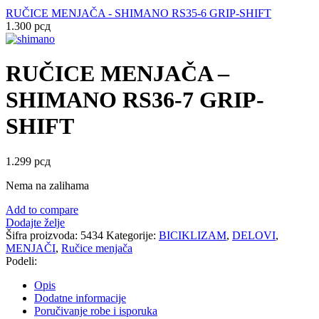
RUČICE MENJAČA - SHIMANO RS35-6 GRIP-SHIFT
1.300
рсд
RUČICE MENJAČA –
SHIMANO RS36-7 GRIP-
SHIFT
1.299
рсд
Nema na zalihama
Add to compare
Dodajte želje
Šifra proizvoda:
5434
Kategorije:
BICIKLIZAM
,
DELOVI
,
MENJAČI
,
Ručice menjača
Podeli:
Opis
Dodatne informacije
Poručivanje robe i isporuka