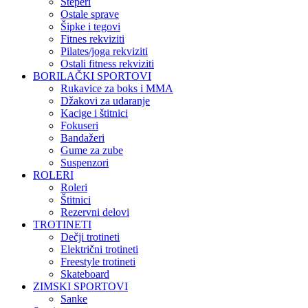
Steperi
Ostale sprave
Šipke i tegovi
Fitnes rekviziti
Pilates/joga rekviziti
Ostali fitness rekviziti
BORILAČKI SPORTOVI
Rukavice za boks i MMA
Džakovi za udaranje
Kacige i štitnici
Fokuseri
Bandažeri
Gume za zube
Suspenzori
ROLERI
Roleri
Štitnici
Rezervni delovi
TROTINETI
Dečji trotineti
Električni trotineti
Freestyle trotineti
Skateboard
ZIMSKI SPORTOVI
Sanke