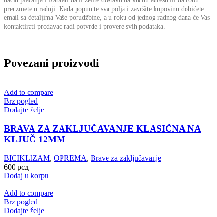
način plaćanja i izabrati da li želite dostavu na kućnu adresu ili da robu
preuzmete u radnji.
Kada popunite sva polja i završite kupovinu dobićete
email sa detaljima Vaše porudžbine,
a u roku od jednog radnog dana će Vas
kontaktirati prodavac radi potvrde i provere svih podataka.
Povezani proizvodi
Add to compare
Brz pogled
Dodajte želje
BRAVA ZA ZAKLJUČAVANJE KLASIČNA NA
KLJUČ 12MM
BICIKLIZAM
,
OPREMA
,
Brave za zaključavanje
600
рсд
Dodaj u korpu
Add to compare
Brz pogled
Dodajte želje