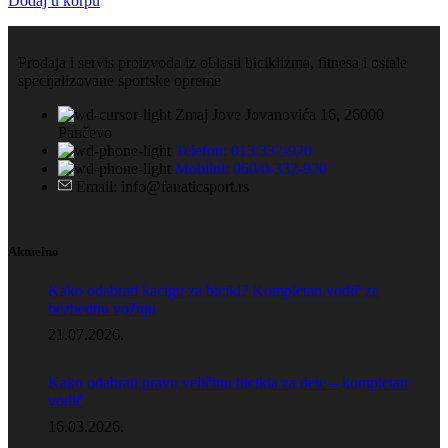
Dodaj u korpu
Prodaja i servis proizvoda iz oblasti biciklizma, fitnesa i ostale
specijalizovane sportske opreme
Zmaj Jove Jovanovića 16, 26000
Pančevo
Telefon: 013/332-920
Mobilni: 060/0-332-920
Email: info@fanaticsport.rs
Aktuelno
Kako odabrati kacigu za bicikl? Kompletan vodič za
bezbednu vožnju
21.07.2026.
Kako odabrati pravu veličinu bicikla za dete – kompletan
vodič
16.03.2026.