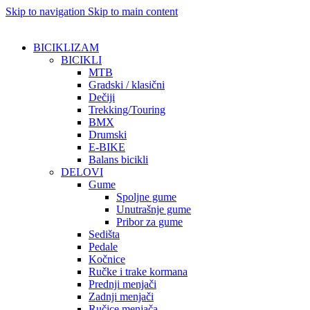
Skip to navigation
Skip to main content
BICIKLIZAM
BICIKLI
MTB
Gradski / klasični
Dečiji
Trekking/Touring
BMX
Drumski
E-BIKE
Balans bicikli
DELOVI
Gume
Spoljne gume
Unutrašnje gume
Pribor za gume
Sedišta
Pedale
Kočnice
Ručke i trake kormana
Prednji menjači
Zadnji menjači
Ručice menjača