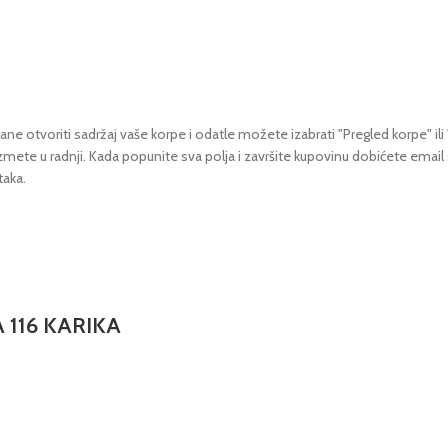
ne otvoriti sadržaj vaše korpe i odatle možete izabrati "Pregled korpe" ili 
uzmete u radnji.
Kada popunite sva polja i završite kupovinu dobićete email
taka.
 116 KARIKA