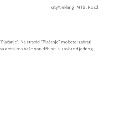
city/trekking
,
MTB
,
Road
"Plaćanje".
Na stranici "Plaćanje" možete izabrati
 sa detaljima Vaše porudžbine,
a u roku od jednog