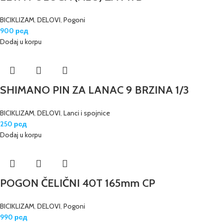
BICIKLIZAM
,
DELOVI
,
Pogoni
900
рсд
Dodaj u korpu
SHIMANO PIN ZA LANAC 9 BRZINA 1/3
BICIKLIZAM
,
DELOVI
,
Lanci i spojnice
250
рсд
Dodaj u korpu
POGON ČELIČNI 40T 165mm CP
BICIKLIZAM
,
DELOVI
,
Pogoni
990
рсд