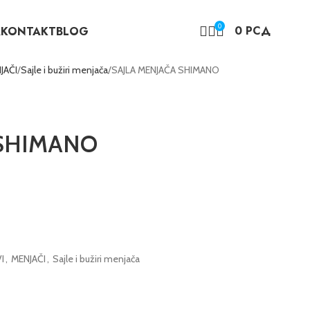
0
0
РСД
A
KONTAKT
BLOG
JAČI
Sajle i bužiri menjača
SAJLA MENJAČA SHIMANO
 SHIMANO
I
,
MENJAČI
,
Sajle i bužiri menjača