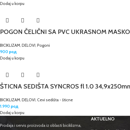
Dodaj u korpu
POGON ČELIČNI SA PVC UKRASNOM MASKO
BICIKLIZAM
,
DELOVI
,
Pogoni
900
рсд
Dodaj u korpu
ŠTICNA SEDIŠTA SYNCROS fl 1.0 34,9x250
BICIKLIZAM
,
DELOVI
,
Cevi sedišta - šticne
1.990
рсд
Dodaj u korpu
AKTUELNO
Prodaja i servis proizvoda iz oblasti biciklizma,