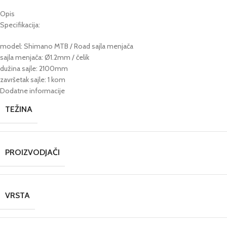
Opis
Specifikacija:
model: Shimano MTB / Road sajla menjača
sajla menjača: Ø1.2mm / čelik
dužina sajle: 2100mm
završetak sajle: 1 kom
Dodatne informacije
TEŽINA
PROIZVODJAČI
VRSTA