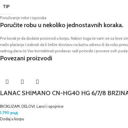
TIP
Poručivanje robe i isporuka
Poručite robu u nekoliko jednostavnih koraka.
Prvi korak je da dodate proizvod u korpu. Nakon toga će vam se sa leve stra
način plaćanja i izabrati da li želite dostavu na kućnu adresu ili da robu pre
radnog dana će Vas kontaktirati prodavac radi potvrde i provere svih poda
Povezani proizvodi
LANAC SHIMANO CN-HG40 HG 6/7/8 BRZINA
BICIKLIZAM
,
DELOVI
,
Lanci i spojnice
1.790
рсд
Dodaj u korpu