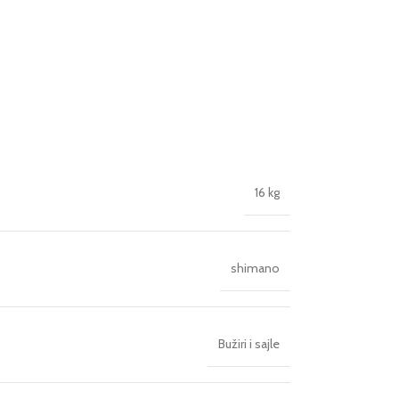
16 kg
shimano
Bužiri i sajle