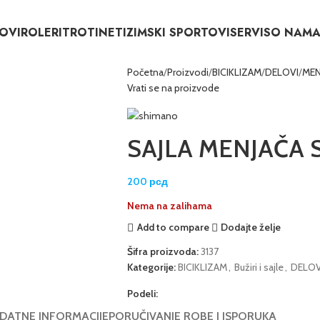
OVI
ROLERI
TROTINETI
ZIMSKI SPORTOVI
SERVIS
O NAM
Početna
Proizvodi
BICIKLIZAM
DELOVI
MEN
Vrati se na proizvode
SAJLA MENJAČA
200
рсд
Nema na zalihama
Add to compare
Dodajte želje
Šifra proizvoda:
3137
Kategorije:
BICIKLIZAM
,
Bužiri i sajle
,
DELOV
Podeli:
DATNE INFORMACIJE
PORUČIVANJE ROBE I ISPORUKA