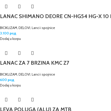
LANAC SHIMANO DEORE CN-HG54 HG-X 10 B
BICIKLIZAM
,
DELOVI
,
Lanci i spojnice
3.100
рсд
Dodaj u korpu
LANAC ZA 7 BRZINA KMC Z7
BICIKLIZAM
,
DELOVI
,
Lanci i spojnice
600
рсд
Dodaj u korpu
LEVA POLUGA (ALU) ZA MTB