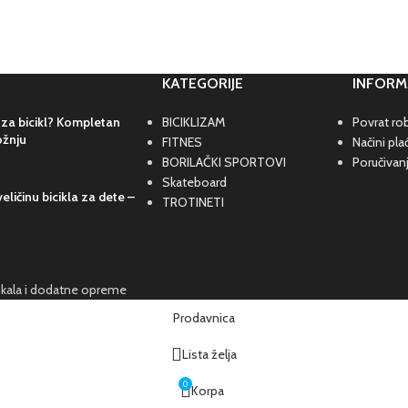
KATEGORIJE
INFORM
 za bicikl? Kompletan
BICIKLIZAM
Povrat rob
ožnju
FITNES
Načini pla
BORILAČKI SPORTOVI
Poručivan
Skateboard
eličinu bicikla za dete –
TROTINETI
cikala i dodatne opreme
Prodavnica
Lista želja
0
Korpa