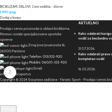
BICIKLIZAM
,
DELOVI
,
Cevi sedišta - šticne
1.990
рсд
Dodaj u korpu
AKTUELNO
Prodaja i servis proizvoda iz oblasti biciklizma,
Kako odabrati kacigu
fitnesa i ostale specijalizovane sportske
vodič za bezbednu v
opreme
Zmaj Jove Jovanovića 16,
21.07.2026.
26000 Pančevo
Kako odabrati pravu v
Telefon: 013/332-920
kompletan vodič
Mobilni: 060/0-332-920
Email:
16.03.2026.
Kliknite da poveća sliku
info@fanaticsport.rs
Copyright © 2024 Sva prava zadržana - Fanatic Sport - Prodaja i servis bi
Pretraga