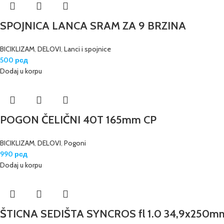
SPOJNICA LANCA SRAM ZA 9 BRZINA
BICIKLIZAM
,
DELOVI
,
Lanci i spojnice
500
рсд
Dodaj u korpu
POGON ČELIČNI 40T 165mm CP
BICIKLIZAM
,
DELOVI
,
Pogoni
990
рсд
Dodaj u korpu
ŠTICNA SEDIŠTA SYNCROS fl 1.0 34,9x250