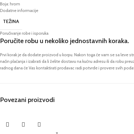
Boja: hrom
Dodatne informacije
TEŽINA
Poručivanje robe i isporuka
Poručite robu u nekoliko jednostavnih koraka.
Prvi korak je da dodate proizvod u korpu. Nakon toga će vam se sa leve stra
način plaćanja i izabrati da li želite dostavu na kućnu adresu ili da robu pre
radnog dana će Vas kontaktirati prodavac radi potvrde i provere svih poda
Povezani proizvodi