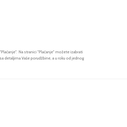
"Plaćanje".
Na stranici "Plaćanje" možete izabrati
 sa detaljima Vaše porudžbine,
a u roku od jednog