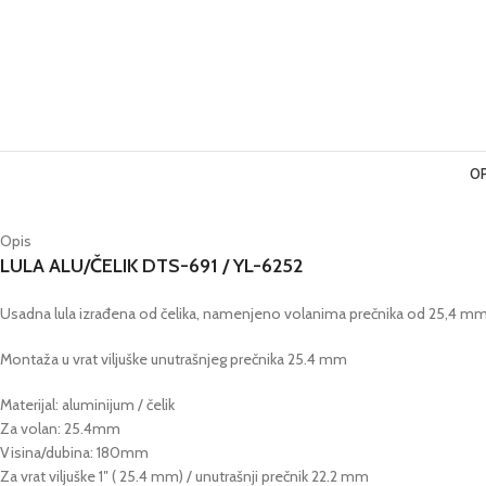
OP
Opis
LULA ALU/ČELIK DTS-691 / YL-6252
Usadna lula izrađena od čelika, namenjeno volanima prečnika od 25,4 mm
Montaža u vrat viljuške unutrašnjeg prečnika 25.4 mm
Materijal: aluminijum / čelik
Za volan: 25.4mm
Visina/dubina: 180mm
Za vrat viljuške 1″ ( 25.4 mm) / unutrašnji prečnik 22.2 mm