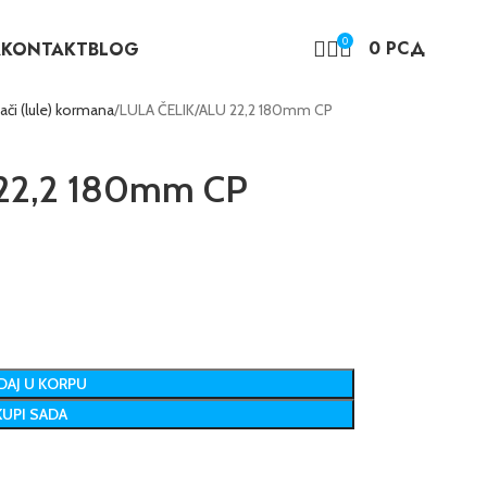
0
0
РСД
A
KONTAKT
BLOG
či (lule) kormana
LULA ČELIK/ALU 22,2 180mm CP
22,2 180mm CP
AJ U KORPU
KUPI SADA