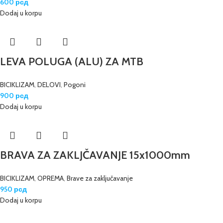
600
рсд
Dodaj u korpu
LEVA POLUGA (ALU) ZA MTB
BICIKLIZAM
,
DELOVI
,
Pogoni
900
рсд
Dodaj u korpu
BRAVA ZA ZAKLJČAVANJE 15x1000mm
BICIKLIZAM
,
OPREMA
,
Brave za zaključavanje
950
рсд
Dodaj u korpu