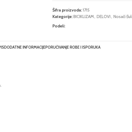
Šifra proizvoda:
1715
Kategorije:
BICIKLIZAM
,
DELOVI
,
Nosači (lu
Podeli:
IS
DODATNE INFORMACIJE
PORUČIVANJE ROBE I ISPORUKA
.