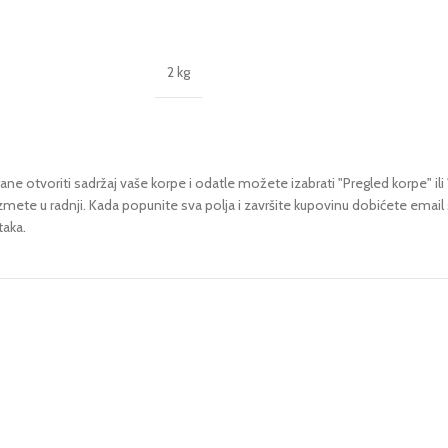
2 kg
ne otvoriti sadržaj vaše korpe i odatle možete izabrati "Pregled korpe" ili 
uzmete u radnji.
Kada popunite sva polja i završite kupovinu dobićete email
taka.