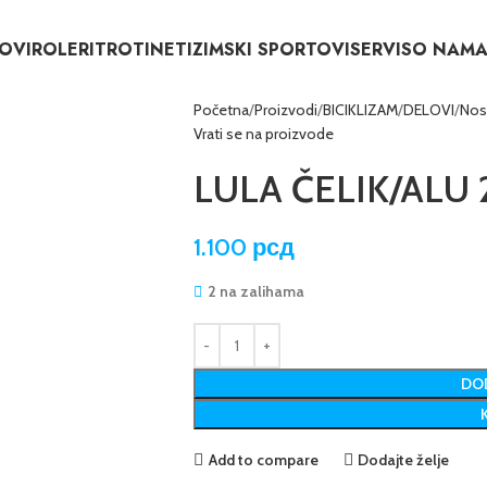
OVI
ROLERI
TROTINETI
ZIMSKI SPORTOVI
SERVIS
O NAM
Početna
Proizvodi
BICIKLIZAM
DELOVI
Nosa
Vrati se na proizvode
LULA ČELIK/ALU 
1.100
рсд
2 na zalihama
DOD
Add to compare
Dodajte želje