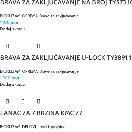
BRAVA ZA ZAKLJUČAVANJE NA BROJ TY573 
BICIKLIZAM
,
OPREMA
,
Brave za zaključavanje
1.100
рсд
Dodaj u korpu
BRAVA ZA ZAKLJUČAVANJE U-LOCK TY3891 1
BICIKLIZAM
,
OPREMA
,
Brave za zaključavanje
1.900
рсд
Dodaj u korpu
LANAC ZA 7 BRZINA KMC Z7
BICIKLIZAM
,
DELOVI
,
Lanci i spojnice