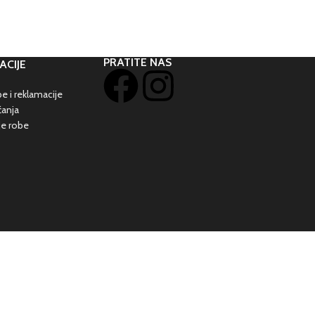
PRATITE NAS
ACIJE
e i reklamacije
ćanja
je robe