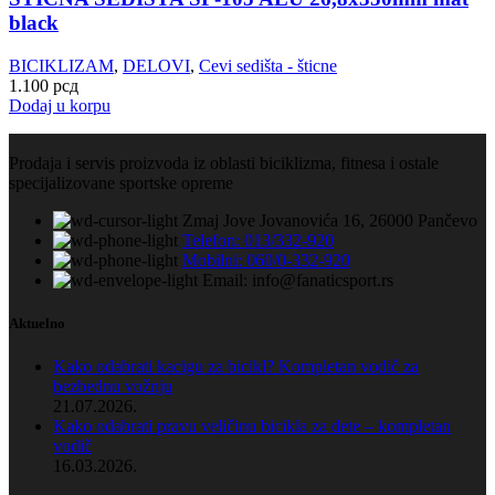
black
BICIKLIZAM
,
DELOVI
,
Cevi sedišta - šticne
1.100
рсд
Dodaj u korpu
Prodaja i servis proizvoda iz oblasti biciklizma, fitnesa i ostale
specijalizovane sportske opreme
Zmaj Jove Jovanovića 16, 26000 Pančevo
Telefon: 013/332-920
Mobilni: 060/0-332-920
Email: info@fanaticsport.rs
Aktuelno
Kako odabrati kacigu za bicikl? Kompletan vodič za
bezbednu vožnju
21.07.2026.
Kako odabrati pravu veličinu bicikla za dete – kompletan
vodič
16.03.2026.