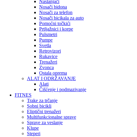
Naslanjači
Nosači bidona
Nosači za telefon
Nosači bicikala za auto
Pomoćni točkići
Prtljažnici i korpe
Pulsmetri
Pumpe
Svetla
Retrovizori
Rukavice
Trenažeri
Zvonca
Ostala oprema
ALAT I ODRŽAVANJE
Alati
Čišćenje i podmazivanje
FITNES
Trake za trčanje
Sobni bicikli
Eliptični trenažeri
Multifunkcionalne sprave
Sprave za veslanje
Klupe
Steperi