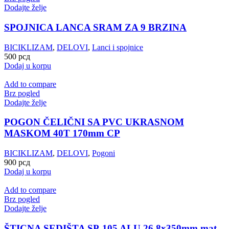
Dodajte želje
SPOJNICA LANCA SRAM ZA 9 BRZINA
BICIKLIZAM
,
DELOVI
,
Lanci i spojnice
500
рсд
Dodaj u korpu
Add to compare
Brz pogled
Dodajte želje
POGON ČELIČNI SA PVC UKRASNOM
MASKOM 40T 170mm CP
BICIKLIZAM
,
DELOVI
,
Pogoni
900
рсд
Dodaj u korpu
Add to compare
Brz pogled
Dodajte želje
ŠTICNA SEDIŠTA SP-105 ALU 26,8x350mm mat