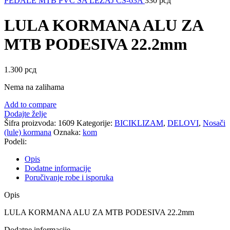
PEDALE MTB PVC SA LEŽAJ CS-63A
330
рсд
LULA KORMANA ALU ZA
MTB PODESIVA 22.2mm
1.300
рсд
Nema na zalihama
Add to compare
Dodajte želje
Šifra proizvoda:
1609
Kategorije:
BICIKLIZAM
,
DELOVI
,
Nosači
(lule) kormana
Oznaka:
kom
Podeli:
Opis
Dodatne informacije
Poručivanje robe i isporuka
Opis
LULA KORMANA ALU ZA MTB PODESIVA 22.2mm
Dodatne informacije