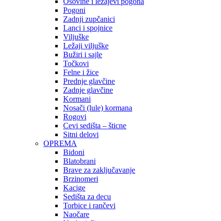
Osovine i ležajevi pogona
Pogoni
Zadnji zupčanici
Lanci i spojnice
Viljuške
Ležaji viljuške
Bužiri i sajle
Točkovi
Felne i žice
Prednje glavčine
Zadnje glavčine
Kormani
Nosači (lule) kormana
Rogovi
Cevi sedišta – šticne
Sitni delovi
OPREMA
Bidoni
Blatobrani
Brave za zaključavanje
Brzinomeri
Kacige
Sedišta za decu
Torbice i rančevi
Naočare