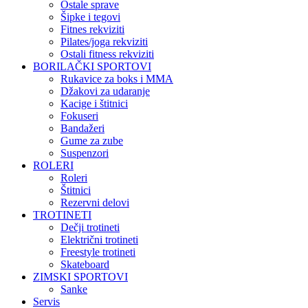
Ostale sprave
Šipke i tegovi
Fitnes rekviziti
Pilates/joga rekviziti
Ostali fitness rekviziti
BORILAČKI SPORTOVI
Rukavice za boks i MMA
Džakovi za udaranje
Kacige i štitnici
Fokuseri
Bandažeri
Gume za zube
Suspenzori
ROLERI
Roleri
Štitnici
Rezervni delovi
TROTINETI
Dečji trotineti
Električni trotineti
Freestyle trotineti
Skateboard
ZIMSKI SPORTOVI
Sanke
Servis