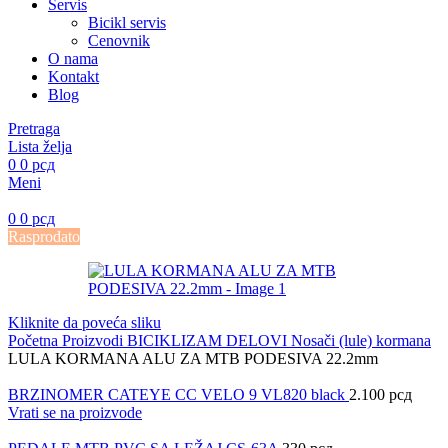
Servis
Bicikl servis
Cenovnik
O nama
Kontakt
Blog
Pretraga
Lista želja
0
0
рсд
Meni
0
0
рсд
Rasprodato
Kliknite da poveća sliku
Početna
Proizvodi
BICIKLIZAM
DELOVI
Nosači (lule) kormana
LULA KORMANA ALU ZA MTB PODESIVA 22.2mm
BRZINOMER CATEYE CC VELO 9 VL820 black
2.100
рсд
Vrati se na proizvode