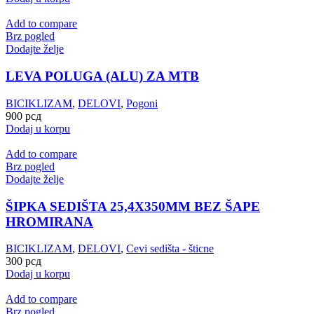
Add to compare
Brz pogled
Dodajte želje
LEVA POLUGA (ALU) ZA MTB
BICIKLIZAM
,
DELOVI
,
Pogoni
900
рсд
Dodaj u korpu
Add to compare
Brz pogled
Dodajte želje
ŠIPKA SEDIŠTA 25,4X350MM BEZ ŠAPE
HROMIRANA
BICIKLIZAM
,
DELOVI
,
Cevi sedišta - šticne
300
рсд
Dodaj u korpu
Add to compare
Brz pogled