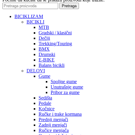
Pretraga
BICIKLIZAM
BICIKLI
MTB
Gradski / klasični
Dečiji
Trekking/Touring
BMX
Drumski
E-BIKE
Balans bicikli
DELOVI
Gume
Spoljne gume
Unutrašnje gume
Pribor za gume
Sedišta
Pedale
Kočnice
Ručke i trake kormana
Prednji menjači
Zadnji menjači
Ručice menjača