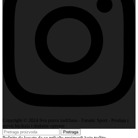
Copyright © 2024 Sva prava zadržana - Fanatic Sport - Prodaja i
servis bicikala i dodatne opreme
Pretraga
Počnite da kucate da se prikažu proizvodi koje tražite.