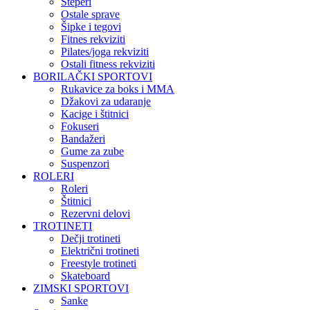
Steperi
Ostale sprave
Šipke i tegovi
Fitnes rekviziti
Pilates/joga rekviziti
Ostali fitness rekviziti
BORILAČKI SPORTOVI
Rukavice za boks i MMA
Džakovi za udaranje
Kacige i štitnici
Fokuseri
Bandažeri
Gume za zube
Suspenzori
ROLERI
Roleri
Štitnici
Rezervni delovi
TROTINETI
Dečji trotineti
Električni trotineti
Freestyle trotineti
Skateboard
ZIMSKI SPORTOVI
Sanke