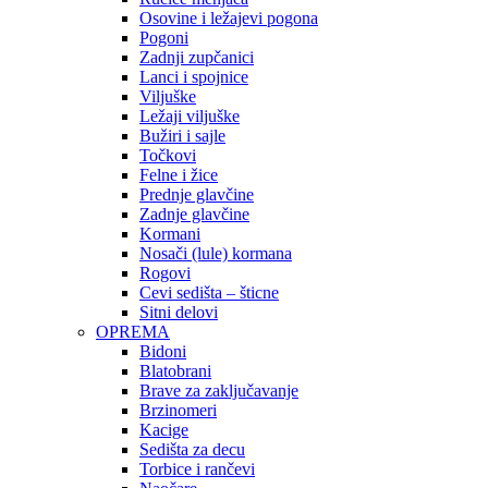
Osovine i ležajevi pogona
Pogoni
Zadnji zupčanici
Lanci i spojnice
Viljuške
Ležaji viljuške
Bužiri i sajle
Točkovi
Felne i žice
Prednje glavčine
Zadnje glavčine
Kormani
Nosači (lule) kormana
Rogovi
Cevi sedišta – šticne
Sitni delovi
OPREMA
Bidoni
Blatobrani
Brave za zaključavanje
Brzinomeri
Kacige
Sedišta za decu
Torbice i rančevi