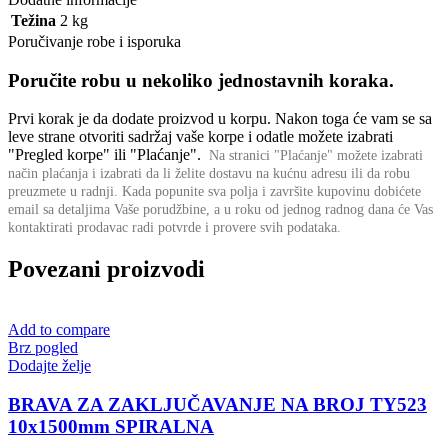
Težina
2 kg
Poručivanje robe i isporuka
Poručite robu u nekoliko jednostavnih koraka.
Prvi korak je da dodate proizvod u korpu. Nakon toga će vam se sa
leve strane otvoriti sadržaj vaše korpe i odatle možete izabrati
"Pregled korpe" ili "Plaćanje".
Na stranici "Plaćanje" možete izabrati
način plaćanja i izabrati da li želite dostavu na kućnu adresu ili da robu
preuzmete u radnji.
Kada popunite sva polja i završite kupovinu dobićete
email sa detaljima Vaše porudžbine,
a u roku od jednog radnog dana će Vas
kontaktirati prodavac radi potvrde i provere svih podataka.
Povezani proizvodi
Add to compare
Brz pogled
Dodajte želje
BRAVA ZA ZAKLJUČAVANJE NA BROJ TY523
10x1500mm SPIRALNA