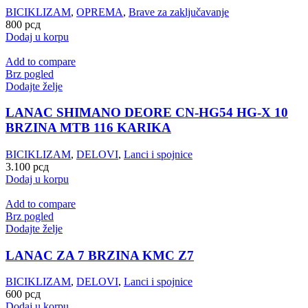
BICIKLIZAM
,
OPREMA
,
Brave za zaključavanje
800
рсд
Dodaj u korpu
Add to compare
Brz pogled
Dodajte želje
LANAC SHIMANO DEORE CN-HG54 HG-X 10
BRZINA MTB 116 KARIKA
BICIKLIZAM
,
DELOVI
,
Lanci i spojnice
3.100
рсд
Dodaj u korpu
Add to compare
Brz pogled
Dodajte želje
LANAC ZA 7 BRZINA KMC Z7
BICIKLIZAM
,
DELOVI
,
Lanci i spojnice
600
рсд
Dodaj u korpu