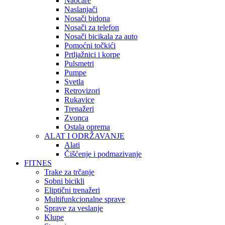
Naočare
Naslanjači
Nosači bidona
Nosači za telefon
Nosači bicikala za auto
Pomoćni točkići
Prtljažnici i korpe
Pulsmetri
Pumpe
Svetla
Retrovizori
Rukavice
Trenažeri
Zvonca
Ostala oprema
ALAT I ODRŽAVANJE
Alati
Čišćenje i podmazivanje
FITNES
Trake za trčanje
Sobni bicikli
Eliptični trenažeri
Multifunkcionalne sprave
Sprave za veslanje
Klupe