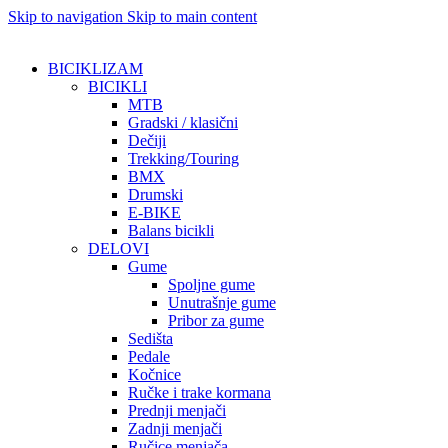
Skip to navigation
Skip to main content
BICIKLIZAM
BICIKLI
MTB
Gradski / klasični
Dečiji
Trekking/Touring
BMX
Drumski
E-BIKE
Balans bicikli
DELOVI
Gume
Spoljne gume
Unutrašnje gume
Pribor za gume
Sedišta
Pedale
Kočnice
Ručke i trake kormana
Prednji menjači
Zadnji menjači
Ručice menjača