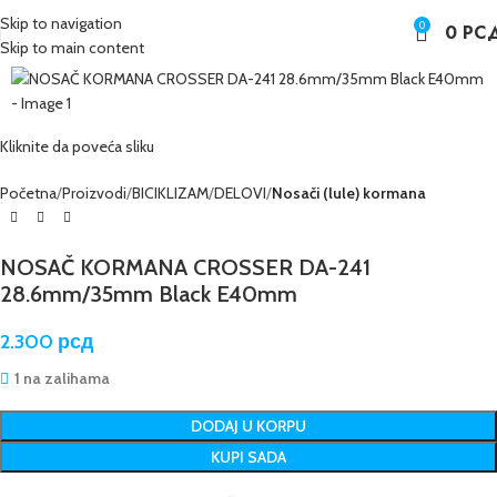
Skip to navigation
0
0
РС
Skip to main content
Kliknite da poveća sliku
Početna
Proizvodi
BICIKLIZAM
DELOVI
Nosači (lule) kormana
NOSAČ KORMANA CROSSER DA-241
28.6mm/35mm Black E40mm
2.300
рсд
1 na zalihama
DODAJ U KORPU
KUPI SADA