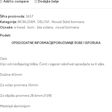
Add to compare
Dodajte želje
Šifra proizvoda:
2657
Kategorije:
BICIKLIZAM
,
DELOVI
,
Nosači (lule) kormana
Oznake:
a-head
,
kom
,
lula volana
,
nosač kormana
Podeli:
OPIS
DODATNE INFORMACIJE
PORUČIVANJE ROBE I ISPORUKA
Opis
Vijci od nerđajućeg čelika. Čvrst i siguran rukohvat upravljača sa 4 vijka.
Dužina 40mm
Za volan promera 35mm
Za viljušku promera 28,6mm,(1 1/8)
Materijal aluminijum