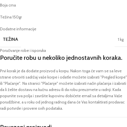
Boja crna
Težina 150gr
Dodatne informacije
TEŽINA
1 kg
Poručivanje robe i isporuka
Poručite robu u nekoliko jednostavnih koraka.
Prvi korak je da dodate proizvod u korpu. Nakon toga će vam se sa leve
strane otvoriti sadržaj vaše korpe i odatle možete izabrati "Pregled korpe"
ili "Plaćanje".
Na stranici "Plaćanje" možete izabrati način plaćanja i izabrati
da li želite dostavu na kućnu adresu ili da robu preuzmete u radnji.
Kada
popunite sva polja i završite kupovinu dobićete email sa detaljima Vaše
porudžbine,
a u roku od jednog radnog dana će Vas kontaktirati prodavac
radi potvrde i provere svih podataka.