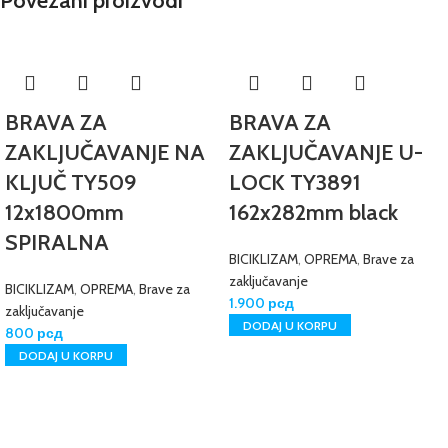
Povezani proizvodi
BRAVA ZA
BRAVA ZA
ZAKLJUČAVANJE NA
ZAKLJUČAVANJE U-
KLJUČ TY509
LOCK TY3891
12x1800mm
162x282mm black
SPIRALNA
BICIKLIZAM
,
OPREMA
,
Brave za
zaključavanje
BICIKLIZAM
,
OPREMA
,
Brave za
1.900
рсд
zaključavanje
DODAJ U KORPU
800
рсд
DODAJ U KORPU