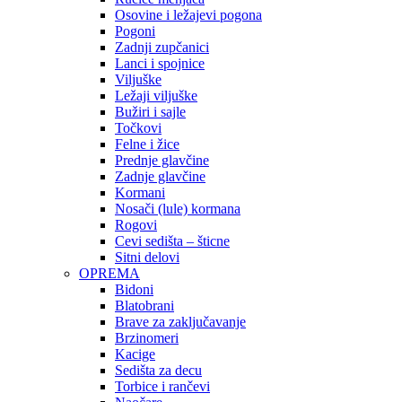
Osovine i ležajevi pogona
Pogoni
Zadnji zupčanici
Lanci i spojnice
Viljuške
Ležaji viljuške
Bužiri i sajle
Točkovi
Felne i žice
Prednje glavčine
Zadnje glavčine
Kormani
Nosači (lule) kormana
Rogovi
Cevi sedišta – šticne
Sitni delovi
OPREMA
Bidoni
Blatobrani
Brave za zaključavanje
Brzinomeri
Kacige
Sedišta za decu
Torbice i rančevi