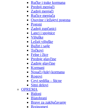
Ručke i trake kormana
Prednji menjači
Zadnji menjači
Ručice menjača
Osovine i ležajevi pogona
Pogoni
Zadnji zupčanici
Lanci i spojnice
Viljuške
Ležaji viljuške
Bužiri i sajle
Točkovi
Felne i žice
Prednje glavčine
Zadnje glavčine
Kormani
Nosači (lule) kormana
Rogovi
Cevi sedišta – šticne
Sitni delovi
OPREMA
Bidoni
Blatobrani
Brave za zaključavanje
Brzinomeri