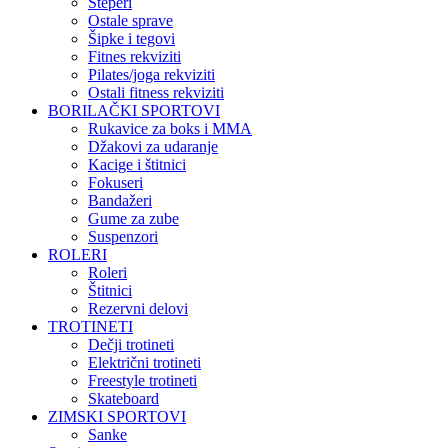
Steperi
Ostale sprave
Šipke i tegovi
Fitnes rekviziti
Pilates/joga rekviziti
Ostali fitness rekviziti
BORILAČKI SPORTOVI
Rukavice za boks i MMA
Džakovi za udaranje
Kacige i štitnici
Fokuseri
Bandažeri
Gume za zube
Suspenzori
ROLERI
Roleri
Štitnici
Rezervni delovi
TROTINETI
Dečji trotineti
Električni trotineti
Freestyle trotineti
Skateboard
ZIMSKI SPORTOVI
Sanke