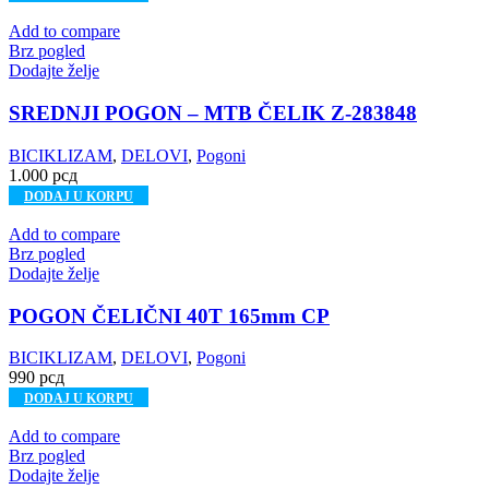
Add to compare
Brz pogled
Dodajte želje
SREDNJI POGON – MTB ČELIK Z-283848
BICIKLIZAM
,
DELOVI
,
Pogoni
1.000
рсд
DODAJ U KORPU
Add to compare
Brz pogled
Dodajte želje
POGON ČELIČNI 40T 165mm CP
BICIKLIZAM
,
DELOVI
,
Pogoni
990
рсд
DODAJ U KORPU
Add to compare
Brz pogled
Dodajte želje