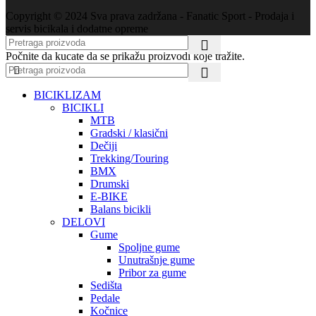
Copyright © 2024 Sva prava zadržana - Fanatic Sport - Prodaja i
servis bicikala i dodatne opreme
Počnite da kucate da se prikažu proizvodi koje tražite.
BICIKLIZAM
BICIKLI
MTB
Gradski / klasični
Dečiji
Trekking/Touring
BMX
Drumski
E-BIKE
Balans bicikli
DELOVI
Gume
Spoljne gume
Unutrašnje gume
Pribor za gume
Sedišta
Pedale
Kočnice