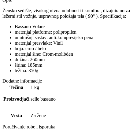
Opis
Žensko sedište, visokog nivoa udobnosti i komfora, dizajnirano za
ležerni stil vožnje, uspravnog položaja tela ( 90° ). Specifikacija:
Bassano Volare
materijal platforme: polipropilen
unutrašnji sastav: anti-kompresijska pena
materijal presvlake: Vinil
boja: crno / belo
materijal šine: Crom-molibden
dužina: 260mm
širina: 185mm
težina: 350g
Dodatne informacije
Težina
1 kg
Proizvodjači
selle bassano
Vrsta
Za žene
Poručivanje robe i isporuka