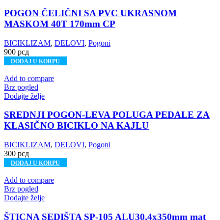
POGON ČELIČNI SA PVC UKRASNOM
MASKOM 40T 170mm CP
BICIKLIZAM
,
DELOVI
,
Pogoni
900
рсд
DODAJ U KORPU
Add to compare
Brz pogled
Dodajte želje
SREDNJI POGON-LEVA POLUGA PEDALE ZA
KLASIČNO BICIKLO NA KAJLU
BICIKLIZAM
,
DELOVI
,
Pogoni
300
рсд
DODAJ U KORPU
Add to compare
Brz pogled
Dodajte želje
ŠTICNA SEDIŠTA SP-105 ALU30,4x350mm mat