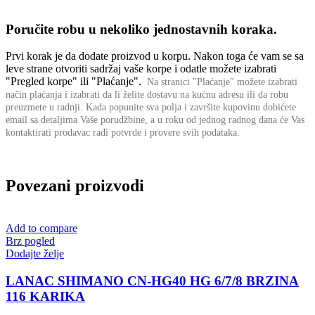
Poručite robu u nekoliko jednostavnih koraka.
Prvi korak je da dodate proizvod u korpu. Nakon toga će vam se sa
leve strane otvoriti sadržaj vaše korpe i odatle možete izabrati
"Pregled korpe" ili "Plaćanje".
Na stranici "Plaćanje" možete izabrati
način plaćanja i izabrati da li želite dostavu na kućnu adresu ili da robu
preuzmete u radnji.
Kada popunite sva polja i završite kupovinu dobićete
email sa detaljima Vaše porudžbine,
a u roku od jednog radnog dana će Vas
kontaktirati prodavac radi potvrde i provere svih podataka.
Povezani proizvodi
Add to compare
Brz pogled
Dodajte želje
LANAC SHIMANO CN-HG40 HG 6/7/8 BRZINA
116 KARIKA