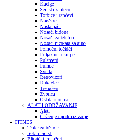
Kacige
Sedišta za decu
Torbice i rančevi
Naočare
Naslanjači
Nosači bidona
Nosači za telefon
Nosači bicikala za auto
Pomoćni točkići
Prtljažnici i korpe
Pulsmetri
Pumpe
Svetla
Retrovizori
Rukavice
Trenažeri
Zvonca
Ostala oprema
ALAT I ODRŽAVANJE
Alati
Čišćenje i podmazivanje
FITNES
Trake za trčanje
Sobni bicikli
Eliptični trenažeri