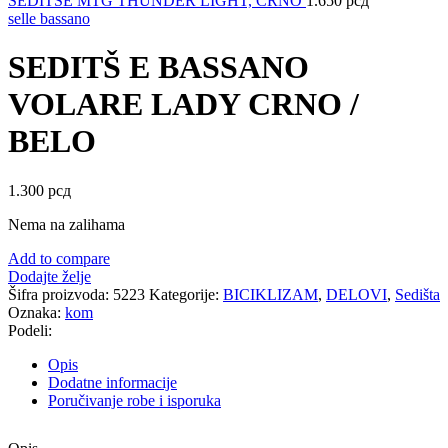
SEDITŠE MTG THUNDER LIGHT, CRNO
1.650
рсд
selle bassano
SEDITŠ E BASSANO
VOLARE LADY CRNO /
BELO
1.300
рсд
Nema na zalihama
Add to compare
Dodajte želje
Šifra proizvoda:
5223
Kategorije:
BICIKLIZAM
,
DELOVI
,
Sedišta
Oznaka:
kom
Podeli:
Opis
Dodatne informacije
Poručivanje robe i isporuka