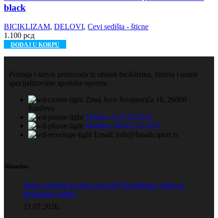
black
BICIKLIZAM
,
DELOVI
,
Cevi sedišta - šticne
1.100
рсд
DODAJ U KORPU
Prodaja i servis proizvoda iz oblasti biciklizma, fitnesa i ostale
specijalizovane sportske opreme
Zmaj Jove Jovanovića 16, 26000
Pančevo
Telefon: 013/332-920
Mobilni: 060/0-332-920
Email: info@fanaticsport.rs
Aktuelno
Kako odabrati kacigu za bicikl? Kompletan vodič za
bezbednu vožnju
21.07.2026.