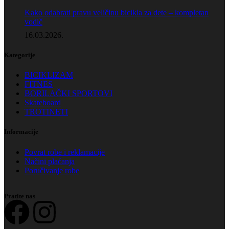
Kako odabrati pravu veličinu bicikla za dete – kompletan
vodič
16.03.2026.
Kategorije
BICIKLIZAM
FITNES
BORILAČKI SPORTOVI
Skateboard
TROTINETI
Informacije
Povrat robe i reklamacije
Načini plaćanja
Poručivanje robe
Pratite nas