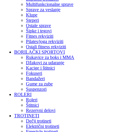
Multifunkcionalne sprave
Sprave za veslanje
Klupe
Steperi
Ostale sprave
Šipke i tegovi
Fitnes rekviziti
Pilates/joga rekviziti
Ostali fitness rekviziti
BORILAČKI SPORTOVI
Rukavice za boks i MMA
Džakovi za udaranje
Kacige i štitnici
Fokuseri
Bandažeri
Gume za zube
Suspenzori
ROLERI
Roleri
Štitnici
Rezervni delovi
TROTINETI
Dečji trotineti
Električni trotineti
Freestyle trotineti