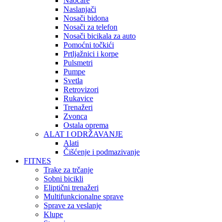
Naočare
Naslanjači
Nosači bidona
Nosači za telefon
Nosači bicikala za auto
Pomoćni točkići
Prtljažnici i korpe
Pulsmetri
Pumpe
Svetla
Retrovizori
Rukavice
Trenažeri
Zvonca
Ostala oprema
ALAT I ODRŽAVANJE
Alati
Čišćenje i podmazivanje
FITNES
Trake za trčanje
Sobni bicikli
Eliptični trenažeri
Multifunkcionalne sprave
Sprave za veslanje
Klupe