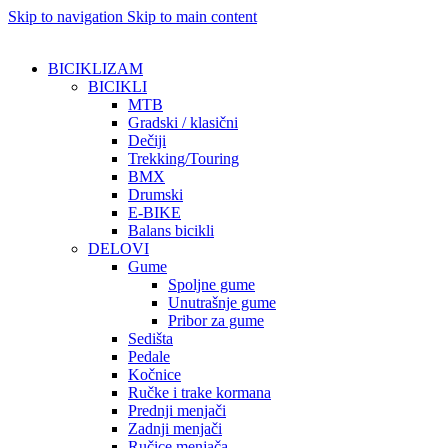
Skip to navigation
Skip to main content
BICIKLIZAM
BICIKLI
MTB
Gradski / klasični
Dečiji
Trekking/Touring
BMX
Drumski
E-BIKE
Balans bicikli
DELOVI
Gume
Spoljne gume
Unutrašnje gume
Pribor za gume
Sedišta
Pedale
Kočnice
Ručke i trake kormana
Prednji menjači
Zadnji menjači
Ručice menjača