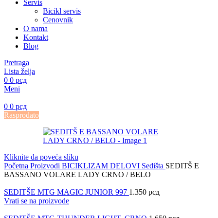
Servis
Bicikl servis
Cenovnik
O nama
Kontakt
Blog
Pretraga
Lista želja
0
0
рсд
Meni
0
0
рсд
Rasprodato
Kliknite da poveća sliku
Početna
Proizvodi
BICIKLIZAM
DELOVI
Sedišta
SEDITŠ E
BASSANO VOLARE LADY CRNO / BELO
SEDITŠE MTG MAGIC JUNIOR 997
1.350
рсд
Vrati se na proizvode