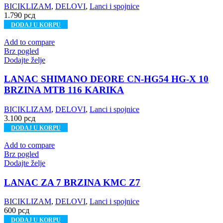
BICIKLIZAM
,
DELOVI
,
Lanci i spojnice
1.790
рсд
DODAJ U KORPU
Add to compare
Brz pogled
Dodajte želje
LANAC SHIMANO DEORE CN-HG54 HG-X 10
BRZINA MTB 116 KARIKA
BICIKLIZAM
,
DELOVI
,
Lanci i spojnice
3.100
рсд
DODAJ U KORPU
Add to compare
Brz pogled
Dodajte želje
LANAC ZA 7 BRZINA KMC Z7
BICIKLIZAM
,
DELOVI
,
Lanci i spojnice
600
рсд
DODAJ U KORPU