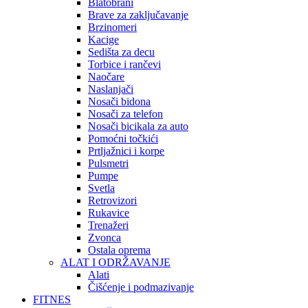
Blatobrani
Brave za zaključavanje
Brzinomeri
Kacige
Sedišta za decu
Torbice i rančevi
Naočare
Naslanjači
Nosači bidona
Nosači za telefon
Nosači bicikala za auto
Pomoćni točkići
Prtljažnici i korpe
Pulsmetri
Pumpe
Svetla
Retrovizori
Rukavice
Trenažeri
Zvonca
Ostala oprema
ALAT I ODRŽAVANJE
Alati
Čišćenje i podmazivanje
FITNES