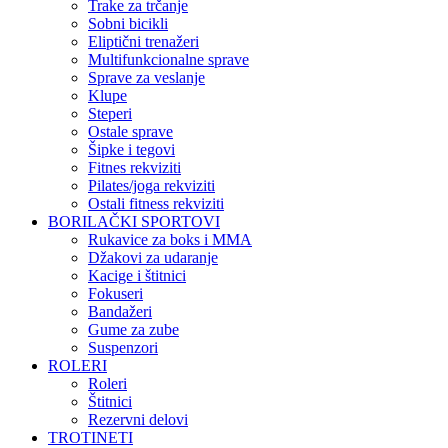
Trake za trčanje
Sobni bicikli
Eliptični trenažeri
Multifunkcionalne sprave
Sprave za veslanje
Klupe
Steperi
Ostale sprave
Šipke i tegovi
Fitnes rekviziti
Pilates/joga rekviziti
Ostali fitness rekviziti
BORILAČKI SPORTOVI
Rukavice za boks i MMA
Džakovi za udaranje
Kacige i štitnici
Fokuseri
Bandažeri
Gume za zube
Suspenzori
ROLERI
Roleri
Štitnici
Rezervni delovi
TROTINETI