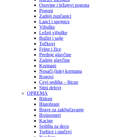
Osovine i ležajevi pogona
Pogoni
Zadnji zupčanici
Lanci i spojnice
Viljuške
Ležaji viljuške
Bužiri i sajle
Točkovi
Felne i žice
Prednje glavčine
Zadnje glavčine
Kormani
Nosači (lule) kormana
Rogovi
Cevi sedišta – šticne
Sitni delovi
OPREMA
Bidoni
Blatobrani
Brave za zaključavanje
Brzinomeri
Kacige
Sedišta za decu
Torbice i rančevi