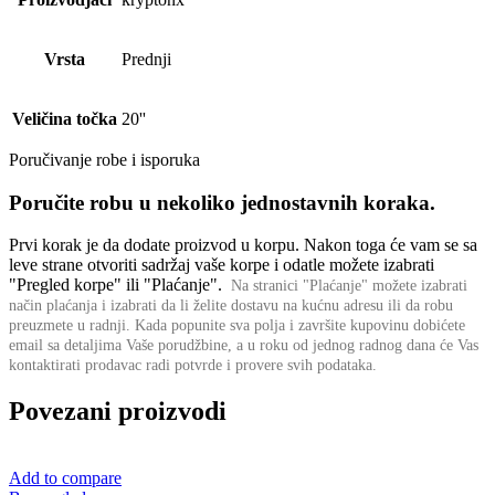
Vrsta
Prednji
Veličina točka
20''
Poručivanje robe i isporuka
Poručite robu u nekoliko jednostavnih koraka.
Prvi korak je da dodate proizvod u korpu. Nakon toga će vam se sa
leve strane otvoriti sadržaj vaše korpe i odatle možete izabrati
"Pregled korpe" ili "Plaćanje".
Na stranici "Plaćanje" možete izabrati
način plaćanja i izabrati da li želite dostavu na kućnu adresu ili da robu
preuzmete u radnji.
Kada popunite sva polja i završite kupovinu dobićete
email sa detaljima Vaše porudžbine,
a u roku od jednog radnog dana će Vas
kontaktirati prodavac radi potvrde i provere svih podataka.
Povezani proizvodi
Add to compare