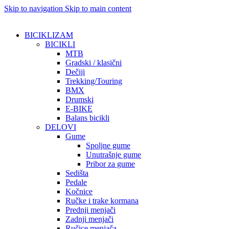
Skip to navigation
Skip to main content
BICIKLIZAM
BICIKLI
MTB
Gradski / klasični
Dečiji
Trekking/Touring
BMX
Drumski
E-BIKE
Balans bicikli
DELOVI
Gume
Spoljne gume
Unutrašnje gume
Pribor za gume
Sedišta
Pedale
Kočnice
Ručke i trake kormana
Prednji menjači
Zadnji menjači
Ručice menjača