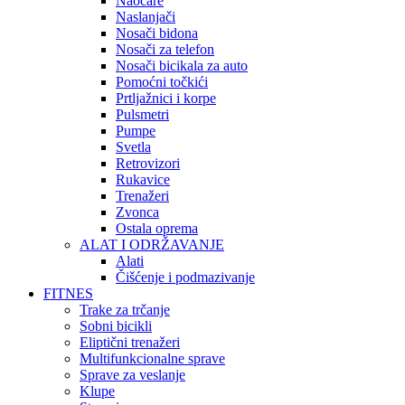
Naočare
Naslanjači
Nosači bidona
Nosači za telefon
Nosači bicikala za auto
Pomoćni točkići
Prtljažnici i korpe
Pulsmetri
Pumpe
Svetla
Retrovizori
Rukavice
Trenažeri
Zvonca
Ostala oprema
ALAT I ODRŽAVANJE
Alati
Čišćenje i podmazivanje
FITNES
Trake za trčanje
Sobni bicikli
Eliptični trenažeri
Multifunkcionalne sprave
Sprave za veslanje
Klupe