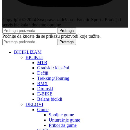
Copyright © 2024 Sva prava zadržana - Fanatic Sport - Prodaja i
servis bicikala i dodatne opreme
Pretraga
Počnite da kucate da se prikažu proizvodi koje tražite.
Pretraga
BICIKLIZAM
BICIKLI
MTB
Gradski / klasični
Dečiji
Trekking/Touring
BMX
Drumski
E-BIKE
Balans bicikli
DELOVI
Gume
Spoljne gume
Unutrašnje gume
Pribor za gume