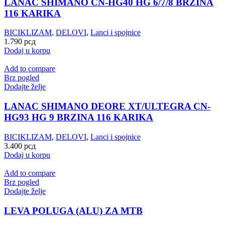
LANAC SHIMANO CN-HG40 HG 6/7/8 BRZINA
116 KARIKA
BICIKLIZAM
,
DELOVI
,
Lanci i spojnice
1.790
рсд
Dodaj u korpu
Add to compare
Brz pogled
Dodajte želje
LANAC SHIMANO DEORE XT/ULTEGRA CN-
HG93 HG 9 BRZINA 116 KARIKA
BICIKLIZAM
,
DELOVI
,
Lanci i spojnice
3.400
рсд
Dodaj u korpu
Add to compare
Brz pogled
Dodajte želje
LEVA POLUGA (ALU) ZA MTB