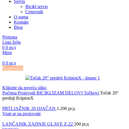
Servis
Bicikl servis
Cenovnik
O nama
Kontakt
Blog
Pretraga
Lista želja
0
0
рсд
Meni
0
0
рсд
Rasprodato
Kliknite da poveća sliku
Početna
Proizvodi
BICIKLIZAM
DELOVI
Točkovi
Točak 20″
prednji KriptonX
PRTLJAŽNIK 26 OJAČAN
1.200
рсд
Vrati se na proizvode
LANČANIK ZADNJE GLAVE Z-22
200
рсд