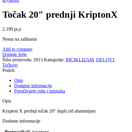
kryptonx
Točak 20″ prednji KriptonX
2.199
рсд
Nema na zalihama
Add to compare
Dodajte želje
Šifra proizvoda:
2013
Kategorije:
BICIKLIZAM
,
DELOVI
,
Točkovi
Podeli:
Opis
Dodatne informacije
Poručivanje robe i isporuka
Opis
Krypton X prednji točak 20″ dupli zid aluminijum
Dodatne informacije
Proizvodjači
kryptonx