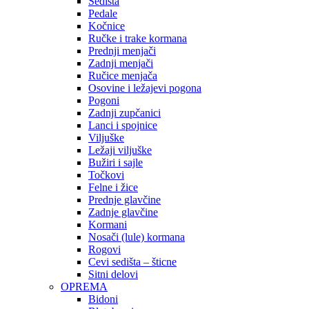
Sedišta
Pedale
Kočnice
Ručke i trake kormana
Prednji menjači
Zadnji menjači
Ručice menjača
Osovine i ležajevi pogona
Pogoni
Zadnji zupčanici
Lanci i spojnice
Viljuške
Ležaji viljuške
Bužiri i sajle
Točkovi
Felne i žice
Prednje glavčine
Zadnje glavčine
Kormani
Nosači (lule) kormana
Rogovi
Cevi sedišta – šticne
Sitni delovi
OPREMA
Bidoni