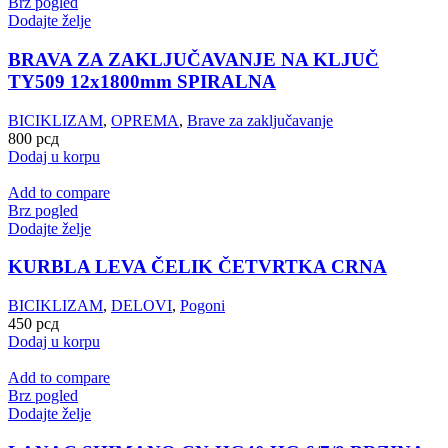
Brz pogled
Dodajte želje
BRAVA ZA ZAKLJUČAVANJE NA KLJUČ
TY509 12x1800mm SPIRALNA
BICIKLIZAM
,
OPREMA
,
Brave za zaključavanje
800
рсд
Dodaj u korpu
Add to compare
Brz pogled
Dodajte želje
KURBLA LEVA ČELIK ČETVRTKA CRNA
BICIKLIZAM
,
DELOVI
,
Pogoni
450
рсд
Dodaj u korpu
Add to compare
Brz pogled
Dodajte želje