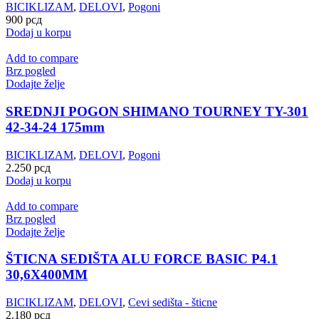
BICIKLIZAM
,
DELOVI
,
Pogoni
900
рсд
Dodaj u korpu
Add to compare
Brz pogled
Dodajte želje
SREDNJI POGON SHIMANO TOURNEY TY-301
42-34-24 175mm
BICIKLIZAM
,
DELOVI
,
Pogoni
2.250
рсд
Dodaj u korpu
Add to compare
Brz pogled
Dodajte želje
ŠTICNA SEDIŠTA ALU FORCE BASIC P4.1
30,6X400MM
BICIKLIZAM
,
DELOVI
,
Cevi sedišta - šticne
2.180
рсд