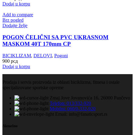
Dodaj u korpu
Add to compare
Brz pogled
Dodajte želje
POGON ČELIČNI SA PVC UKRASNOM
MASKOM 40T 170mm CP
BICIKLIZAM
,
DELOVI
,
Pogoni
900
рсд
Dodaj u korpu
Prodaja i servis proizvoda iz oblasti biciklizma, fitnesa i ostale
specijalizovane sportske opreme
Zmaj Jove Jovanovića 16, 26000 Pančevo
Telefon: 013/332-920
Mobilni: 060/0-332-920
Email: info@fanaticsport.rs
Aktuelno