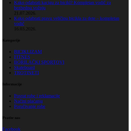
Kako odabrati kacigu za bicikl? Kompletan vodič za
bezbednu vožnju
21.07.2026.
Kako odabrati pravu veličinu bicikla za dete – kompletan
vodič
16.03.2026.
Kategorije
BICIKLIZAM
FITNES
BORILAČKI SPORTOVI
Skateboard
TROTINETI
Informacije
Povrat robe i reklamacije
Načini plaćanja
Poručivanje robe
Pratite nas
Facebook