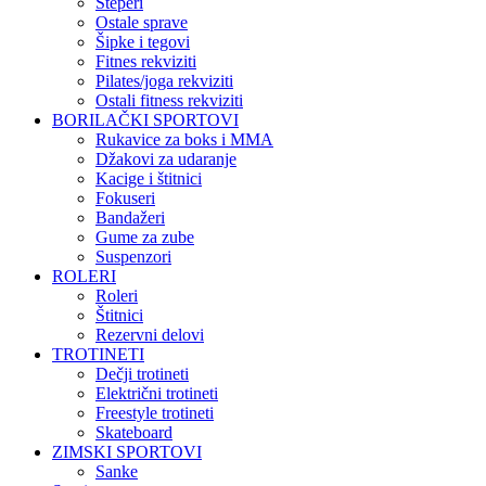
Steperi
Ostale sprave
Šipke i tegovi
Fitnes rekviziti
Pilates/joga rekviziti
Ostali fitness rekviziti
BORILAČKI SPORTOVI
Rukavice za boks i MMA
Džakovi za udaranje
Kacige i štitnici
Fokuseri
Bandažeri
Gume za zube
Suspenzori
ROLERI
Roleri
Štitnici
Rezervni delovi
TROTINETI
Dečji trotineti
Električni trotineti
Freestyle trotineti
Skateboard
ZIMSKI SPORTOVI
Sanke