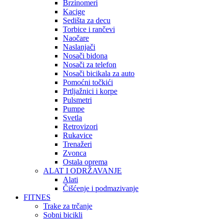
Brzinomeri
Kacige
Sedišta za decu
Torbice i rančevi
Naočare
Naslanjači
Nosači bidona
Nosači za telefon
Nosači bicikala za auto
Pomoćni točkići
Prtljažnici i korpe
Pulsmetri
Pumpe
Svetla
Retrovizori
Rukavice
Trenažeri
Zvonca
Ostala oprema
ALAT I ODRŽAVANJE
Alati
Čišćenje i podmazivanje
FITNES
Trake za trčanje
Sobni bicikli