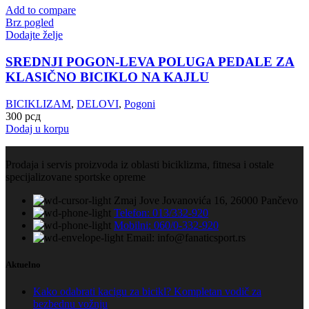
Add to compare
Brz pogled
Dodajte želje
SREDNJI POGON-LEVA POLUGA PEDALE ZA
KLASIČNO BICIKLO NA KAJLU
BICIKLIZAM
,
DELOVI
,
Pogoni
300
рсд
Dodaj u korpu
Prodaja i servis proizvoda iz oblasti biciklizma, fitnesa i ostale
specijalizovane sportske opreme
Zmaj Jove Jovanovića 16, 26000 Pančevo
Telefon: 013/332-920
Mobilni: 060/0-332-920
Email: info@fanaticsport.rs
Aktuelno
Kako odabrati kacigu za bicikl? Kompletan vodič za
bezbednu vožnju