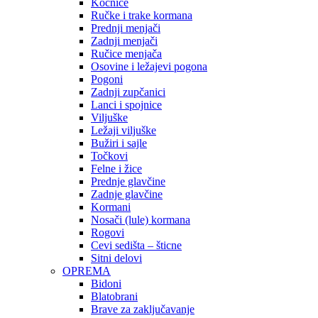
Kočnice
Ručke i trake kormana
Prednji menjači
Zadnji menjači
Ručice menjača
Osovine i ležajevi pogona
Pogoni
Zadnji zupčanici
Lanci i spojnice
Viljuške
Ležaji viljuške
Bužiri i sajle
Točkovi
Felne i žice
Prednje glavčine
Zadnje glavčine
Kormani
Nosači (lule) kormana
Rogovi
Cevi sedišta – šticne
Sitni delovi
OPREMA
Bidoni
Blatobrani
Brave za zaključavanje