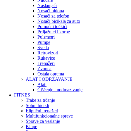
Naočare
Naslanjači
Nosači bidona
Nosači za telefon
Nosači bicikala za auto
Pomoćni točkići
Prtljažnici i korpe
Pulsmetri
Pumpe
Svetla
Retrovizori
Rukavice
Trenažeri
Zvonca
Ostala oprema
ALAT I ODRŽAVANJE
Alati
Čišćenje i podmazivanje
FITNES
Trake za trčanje
Sobni bicikli
Eliptični trenažeri
Multifunkcionalne sprave
Sprave za veslanje
Klupe