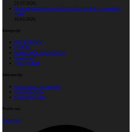
21.07.2026.
Kako odabrati pravu veličinu bicikla za dete – kompletan
vodič
16.03.2026.
Kategorije
BICIKLIZAM
FITNES
BORILAČKI SPORTOVI
Skateboard
TROTINETI
Informacije
Povrat robe i reklamacije
Načini plaćanja
Poručivanje robe
Pratite nas
Facebook