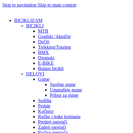
Skip to navigation
Skip to main content
BICIKLIZAM
BICIKLI
MTB
Gradski / klasični
Dečiji
Trekking/Touring
BMX
Drumski
E-BIKE
Balans bicikli
DELOVI
Gume
Spoljne gume
Unutrašnje gume
Pribor za gume
Sedišta
Pedale
Kočnice
Ručke i trake kormana
Prednji menjači
Zadnji menjači
Ručice menjača