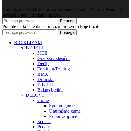
Copyright © 2024 Sva prava zadržana - Fanatic Sport - Prodaja i
servis bicikala i dodatne opreme
Pretraga
Počnite da kucate da se prikažu proizvodi koje tražite.
Pretraga
BICIKLIZAM
BICIKLI
MTB
Gradski / klasični
Dečiji
Trekking/Touring
BMX
Drumski
E-BIKE
Balans bicikli
DELOVI
Gume
Spoljne gume
Unutrašnje gume
Pribor za gume
Sedišta
Pedale