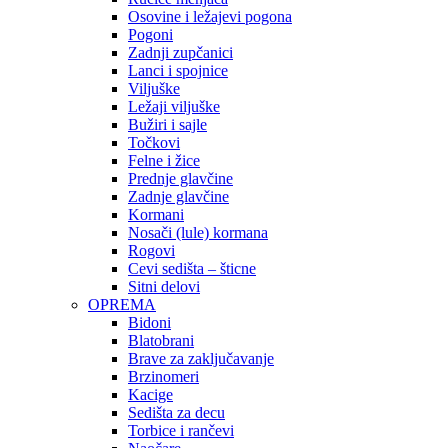
Osovine i ležajevi pogona
Pogoni
Zadnji zupčanici
Lanci i spojnice
Viljuške
Ležaji viljuške
Bužiri i sajle
Točkovi
Felne i žice
Prednje glavčine
Zadnje glavčine
Kormani
Nosači (lule) kormana
Rogovi
Cevi sedišta – šticne
Sitni delovi
OPREMA
Bidoni
Blatobrani
Brave za zaključavanje
Brzinomeri
Kacige
Sedišta za decu
Torbice i rančevi