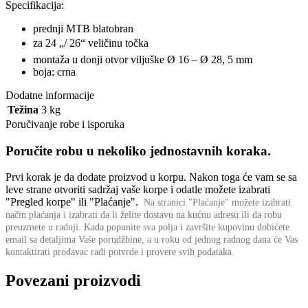
Specifikacija:
prednji MTB blatobran
za 24 „/ 26“ veličinu točka
montaža u donji otvor viljuške Ø 16 – Ø 28, 5 mm
boja: crna
Dodatne informacije
Težina
3 kg
Poručivanje robe i isporuka
Poručite robu u nekoliko jednostavnih koraka.
Prvi korak je da dodate proizvod u korpu. Nakon toga će vam se sa
leve strane otvoriti sadržaj vaše korpe i odatle možete izabrati
"Pregled korpe" ili "Plaćanje".
Na stranici "Plaćanje" možete izabrati
način plaćanja i izabrati da li želite dostavu na kućnu adresu ili da robu
preuzmete u radnji.
Kada popunite sva polja i završite kupovinu dobićete
email sa detaljima Vaše porudžbine,
a u roku od jednog radnog dana će Vas
kontaktirati prodavac radi potvrde i provere svih podataka.
Povezani proizvodi