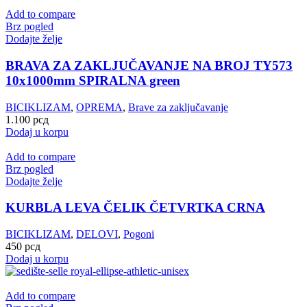
Add to compare
Brz pogled
Dodajte želje
BRAVA ZA ZAKLJUČAVANJE NA BROJ TY573
10x1000mm SPIRALNA green
BICIKLIZAM
,
OPREMA
,
Brave za zaključavanje
1.100
рсд
Dodaj u korpu
Add to compare
Brz pogled
Dodajte želje
KURBLA LEVA ČELIK ČETVRTKA CRNA
BICIKLIZAM
,
DELOVI
,
Pogoni
450
рсд
Dodaj u korpu
Add to compare