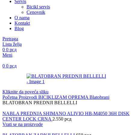
Servis
Bicikl servis
Cenovnik
O nama
Kontakt
Blog
Pretraga
Lista želja
0
0
рсд
Meni
0
0
рсд
Kliknite da poveća sliku
Početna
Proizvodi
BICIKLIZAM
OPREMA
Blatobrani
BLATOBRAN PREDNJI BELLELLI
NABLA PREDNJA SHIMANO ALIVIO HB-M4050 36H DISK
CENTER LOCK CRNA
2.550
рсд
Vrati se na proizvode