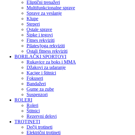
Eliptični trenažeri
Multifunkcionalne sprave
Sprave za veslanje
Klupe
Steperi
Ostale sprave
Šipke i tegovi
Fitnes rekviziti
Pilates/joga rekviziti
Ostali fitness rekviziti
BORILAČKI SPORTOVI
Rukavice za boks i MMA
Džakovi za udaranje
Kacige i štitnici
Fokuseri
Bandažeri
Gume za zube
Suspenzori
ROLERI
Roleri
Štitnici
Rezervni delovi
TROTINETI
Dečji trotineti
Električni trotineti