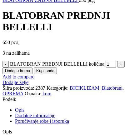
BLATOBRAN ZADNJI BELLELLI
650
рсд
BLATOBRAN PREDNJI
BELLELLI
650
рсд
3 na zalihama
BLATOBRAN PREDNJI BELLELLI količina
Dodaj u korpu
Kupi sada
Add to compare
Dodajte želje
Šifra proizvoda:
2387
Kategorije:
BICIKLIZAM
,
Blatobrani
,
OPREMA
Oznaka:
kom
Podeli:
Opis
Dodatne informacije
Poručivanje robe i isporuka
Opis