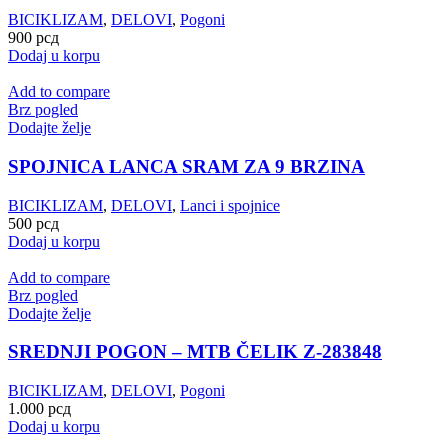
BICIKLIZAM
,
DELOVI
,
Pogoni
900
рсд
Dodaj u korpu
Add to compare
Brz pogled
Dodajte želje
SPOJNICA LANCA SRAM ZA 9 BRZINA
BICIKLIZAM
,
DELOVI
,
Lanci i spojnice
500
рсд
Dodaj u korpu
Add to compare
Brz pogled
Dodajte želje
SREDNJI POGON – MTB ČELIK Z-283848
BICIKLIZAM
,
DELOVI
,
Pogoni
1.000
рсд
Dodaj u korpu