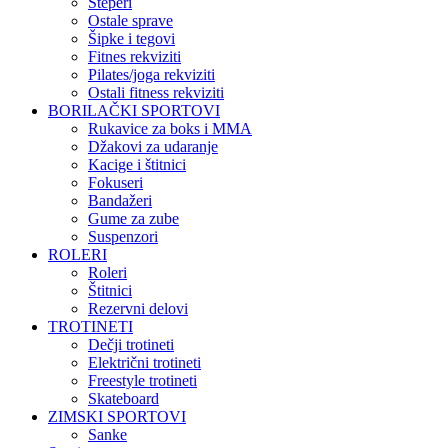
Steperi
Ostale sprave
Šipke i tegovi
Fitnes rekviziti
Pilates/joga rekviziti
Ostali fitness rekviziti
BORILAČKI SPORTOVI
Rukavice za boks i MMA
Džakovi za udaranje
Kacige i štitnici
Fokuseri
Bandažeri
Gume za zube
Suspenzori
ROLERI
Roleri
Štitnici
Rezervni delovi
TROTINETI
Dečji trotineti
Električni trotineti
Freestyle trotineti
Skateboard
ZIMSKI SPORTOVI
Sanke