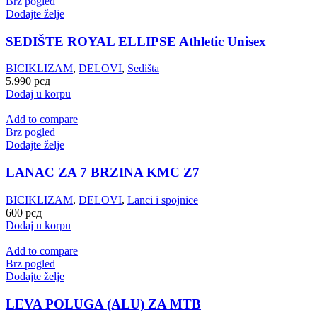
Brz pogled
Dodajte želje
SEDIŠTE ROYAL ELLIPSE Athletic Unisex
BICIKLIZAM
,
DELOVI
,
Sedišta
5.990
рсд
Dodaj u korpu
Add to compare
Brz pogled
Dodajte želje
LANAC ZA 7 BRZINA KMC Z7
BICIKLIZAM
,
DELOVI
,
Lanci i spojnice
600
рсд
Dodaj u korpu
Add to compare
Brz pogled
Dodajte želje
LEVA POLUGA (ALU) ZA MTB