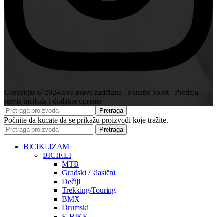
Copyright © 2024 Sva prava zadržana - Fanatic Sport - Prodaja i
servis bicikala i dodatne opreme
Pretraga
Počnite da kucate da se prikažu proizvodi koje tražite.
Pretraga
BICIKLIZAM
BICIKLI
MTB
Gradski / klasični
Dečiji
Trekking/Touring
BMX
Drumski
E-BIKE