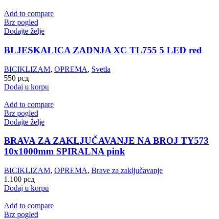
Add to compare
Brz pogled
Dodajte želje
BLJESKALICA ZADNJA XC TL755 5 LED red
BICIKLIZAM
,
OPREMA
,
Svetla
550
рсд
Dodaj u korpu
Add to compare
Brz pogled
Dodajte želje
BRAVA ZA ZAKLJUČAVANJE NA BROJ TY573
10x1000mm SPIRALNA pink
BICIKLIZAM
,
OPREMA
,
Brave za zaključavanje
1.100
рсд
Dodaj u korpu
Add to compare
Brz pogled