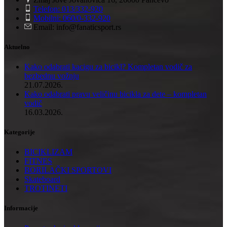
Telefon: 013/332-920
Mobilni: 060/0-332-920
Email: info@fanaticsport.rs
Aktuelno
Kako odabrati kacigu za bicikl? Kompletan vodič za
bezbednu vožnju
21.07.2026.
Kako odabrati pravu veličinu bicikla za dete – kompletan
vodič
16.03.2026.
Kategorije
BICIKLIZAM
FITNES
BORILAČKI SPORTOVI
Skateboard
TROTINETI
Informacije