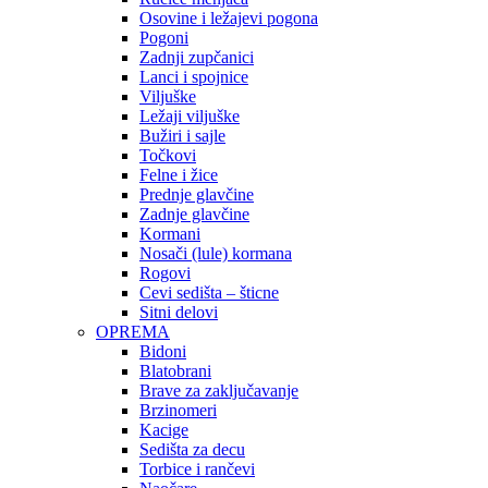
Osovine i ležajevi pogona
Pogoni
Zadnji zupčanici
Lanci i spojnice
Viljuške
Ležaji viljuške
Bužiri i sajle
Točkovi
Felne i žice
Prednje glavčine
Zadnje glavčine
Kormani
Nosači (lule) kormana
Rogovi
Cevi sedišta – šticne
Sitni delovi
OPREMA
Bidoni
Blatobrani
Brave za zaključavanje
Brzinomeri
Kacige
Sedišta za decu
Torbice i rančevi