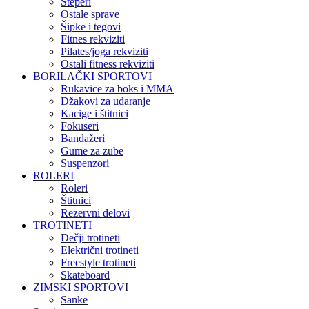
Steperi
Ostale sprave
Šipke i tegovi
Fitnes rekviziti
Pilates/joga rekviziti
Ostali fitness rekviziti
BORILAČKI SPORTOVI
Rukavice za boks i MMA
Džakovi za udaranje
Kacige i štitnici
Fokuseri
Bandažeri
Gume za zube
Suspenzori
ROLERI
Roleri
Štitnici
Rezervni delovi
TROTINETI
Dečji trotineti
Električni trotineti
Freestyle trotineti
Skateboard
ZIMSKI SPORTOVI
Sanke