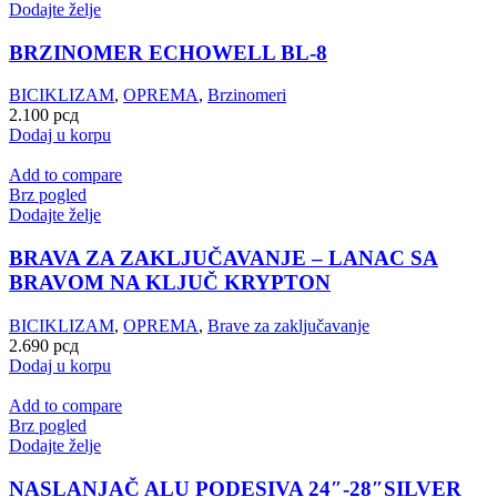
Dodajte želje
BRZINOMER ECHOWELL BL-8
BICIKLIZAM
,
OPREMA
,
Brzinomeri
2.100
рсд
Dodaj u korpu
Add to compare
Brz pogled
Dodajte želje
BRAVA ZA ZAKLJUČAVANJE – LANAC SA
BRAVOM NA KLJUČ KRYPTON
BICIKLIZAM
,
OPREMA
,
Brave za zaključavanje
2.690
рсд
Dodaj u korpu
Add to compare
Brz pogled
Dodajte želje
NASLANJAČ ALU PODESIVA 24″-28″SILVER