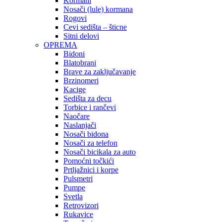
Kormani
Nosači (lule) kormana
Rogovi
Cevi sedišta – šticne
Sitni delovi
OPREMA
Bidoni
Blatobrani
Brave za zaključavanje
Brzinomeri
Kacige
Sedišta za decu
Torbice i rančevi
Naočare
Naslanjači
Nosači bidona
Nosači za telefon
Nosači bicikala za auto
Pomoćni točkići
Prtljažnici i korpe
Pulsmetri
Pumpe
Svetla
Retrovizori
Rukavice