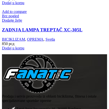
Dodaj u korpu
Add to compare
Brz pogled
Dodajte želje
ZADNJA LAMPA TREPTAČ XC-305L
BICIKLIZAM
,
OPREMA
,
Svetla
850
рсд
Dodaj u korpu
Prodaja i servis proizvoda iz oblasti biciklizma, fitnesa i ostale
specijalizovane sportske opreme
Zmaj Jove Jovanovića 16, 26000 Pančevo