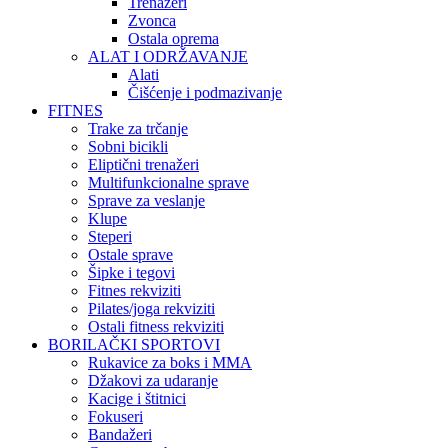
Trenažeri
Zvonca
Ostala oprema
ALAT I ODRŽAVANJE
Alati
Čišćenje i podmazivanje
FITNES
Trake za trčanje
Sobni bicikli
Eliptični trenažeri
Multifunkcionalne sprave
Sprave za veslanje
Klupe
Steperi
Ostale sprave
Šipke i tegovi
Fitnes rekviziti
Pilates/joga rekviziti
Ostali fitness rekviziti
BORILAČKI SPORTOVI
Rukavice za boks i MMA
Džakovi za udaranje
Kacige i štitnici
Fokuseri
Bandažeri