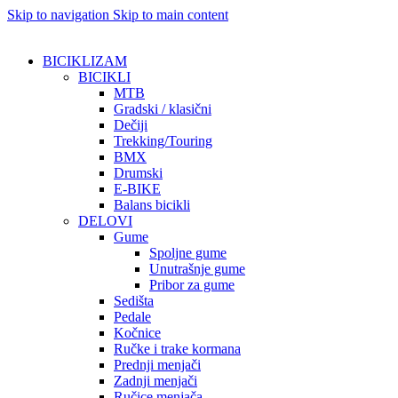
Skip to navigation
Skip to main content
BICIKLIZAM
BICIKLI
MTB
Gradski / klasični
Dečiji
Trekking/Touring
BMX
Drumski
E-BIKE
Balans bicikli
DELOVI
Gume
Spoljne gume
Unutrašnje gume
Pribor za gume
Sedišta
Pedale
Kočnice
Ručke i trake kormana
Prednji menjači
Zadnji menjači
Ručice menjača