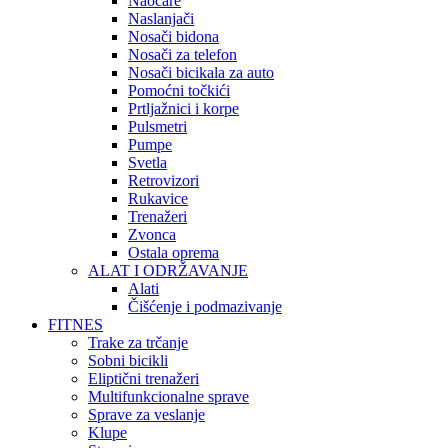
Naočare
Naslanjači
Nosači bidona
Nosači za telefon
Nosači bicikala za auto
Pomoćni točkići
Prtljažnici i korpe
Pulsmetri
Pumpe
Svetla
Retrovizori
Rukavice
Trenažeri
Zvonca
Ostala oprema
ALAT I ODRŽAVANJE
Alati
Čišćenje i podmazivanje
FITNES
Trake za trčanje
Sobni bicikli
Eliptični trenažeri
Multifunkcionalne sprave
Sprave za veslanje
Klupe