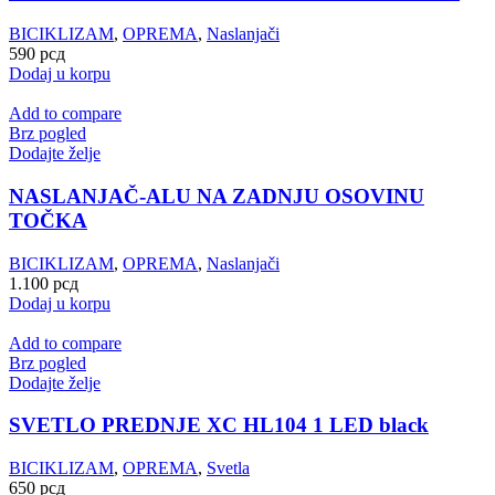
BICIKLIZAM
,
OPREMA
,
Naslanjači
590
рсд
Dodaj u korpu
Add to compare
Brz pogled
Dodajte želje
NASLANJAČ-ALU NA ZADNJU OSOVINU
TOČKA
BICIKLIZAM
,
OPREMA
,
Naslanjači
1.100
рсд
Dodaj u korpu
Add to compare
Brz pogled
Dodajte želje
SVETLO PREDNJE XC HL104 1 LED black
BICIKLIZAM
,
OPREMA
,
Svetla
650
рсд