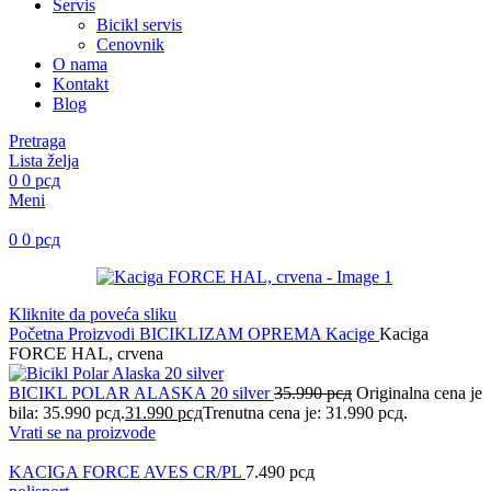
Servis
Bicikl servis
Cenovnik
O nama
Kontakt
Blog
Pretraga
Lista želja
0
0
рсд
Meni
0
0
рсд
Kliknite da poveća sliku
Početna
Proizvodi
BICIKLIZAM
OPREMA
Kacige
Kaciga
FORCE HAL, crvena
BICIKL POLAR ALASKA 20 silver
35.990
рсд
Originalna cena je
bila: 35.990 рсд.
31.990
рсд
Trenutna cena je: 31.990 рсд.
Vrati se na proizvode
KACIGA FORCE AVES CR/PL
7.490
рсд