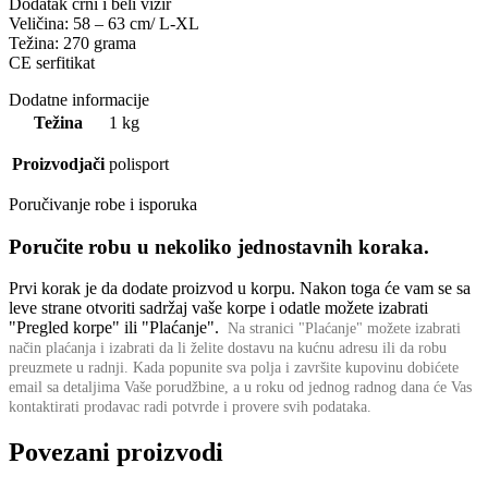
Dodatak crni i beli vizir
Veličina: 58 – 63 cm/ L-XL
Težina: 270 grama
CE serfitikat
Dodatne informacije
Težina
1 kg
Proizvodjači
polisport
Poručivanje robe i isporuka
Poručite robu u nekoliko jednostavnih koraka.
Prvi korak je da dodate proizvod u korpu. Nakon toga će vam se sa
leve strane otvoriti sadržaj vaše korpe i odatle možete izabrati
"Pregled korpe" ili "Plaćanje".
Na stranici "Plaćanje" možete izabrati
način plaćanja i izabrati da li želite dostavu na kućnu adresu ili da robu
preuzmete u radnji.
Kada popunite sva polja i završite kupovinu dobićete
email sa detaljima Vaše porudžbine,
a u roku od jednog radnog dana će Vas
kontaktirati prodavac radi potvrde i provere svih podataka.
Povezani proizvodi