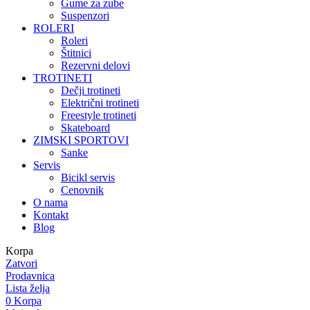
Gume za zube
Suspenzori
ROLERI
Roleri
Štitnici
Rezervni delovi
TROTINETI
Dečji trotineti
Električni trotineti
Freestyle trotineti
Skateboard
ZIMSKI SPORTOVI
Sanke
Servis
Bicikl servis
Cenovnik
O nama
Kontakt
Blog
Korpa
Zatvori
Prodavnica
Lista želja
0
Korpa