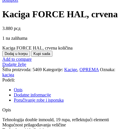
polisport
Kaciga FORCE HAL, crvena
3.880
рсд
1 na zalihama
Kaciga FORCE HAL, crvena količina
Dodaj u korpu
Kupi sada
Add to compare
Dodajte želje
Šifra proizvoda:
5469
Kategorije:
Kacige
,
OPREMA
Oznaka:
kaciga
Podeli:
Opis
Dodatne informacije
Poručivanje robe i isporuka
Opis
Tehnologija double inmould, 19 rupa, reflektujući elementi
Mogućnost prilagođavanja veličine