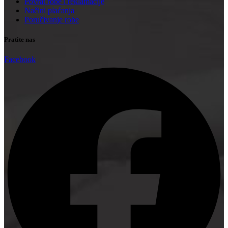
Povrat robe i reklamacije
Načini plaćanja
Poručivanje robe
Pratite nas
Facebook