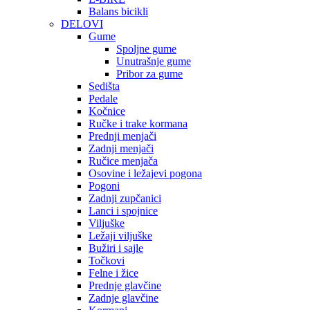
Balans bicikli
DELOVI
Gume
Spoljne gume
Unutrašnje gume
Pribor za gume
Sedišta
Pedale
Kočnice
Ručke i trake kormana
Prednji menjači
Zadnji menjači
Ručice menjača
Osovine i ležajevi pogona
Pogoni
Zadnji zupčanici
Lanci i spojnice
Viljuške
Ležaji viljuške
Bužiri i sajle
Točkovi
Felne i žice
Prednje glavčine
Zadnje glavčine