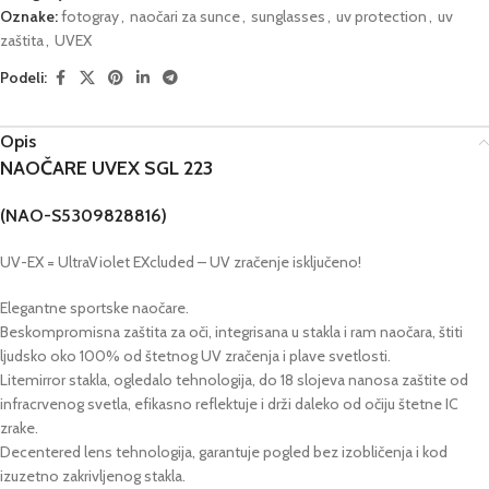
Oznake:
fotogray
,
naočari za sunce
,
sunglasses
,
uv protection
,
uv
zaštita
,
UVEX
Podeli:
Opis
NAOČARE UVEX SGL 223
(NAO-S5309828816)
UV-EX = UltraViolet EXcluded – UV zračenje isključeno!
Elegantne sportske naočare.
Beskompromisna zaštita za oči, integrisana u stakla i ram naočara, štiti
ljudsko oko 100% od štetnog UV zračenja i plave svetlosti.
Litemirror stakla, ogledalo tehnologija, do 18 slojeva nanosa zaštite od
infracrvenog svetla, efikasno reflektuje i drži daleko od očiju štetne IC
zrake.
Decentered lens tehnologija, garantuje pogled bez izobličenja i kod
izuzetno zakrivljenog stakla.