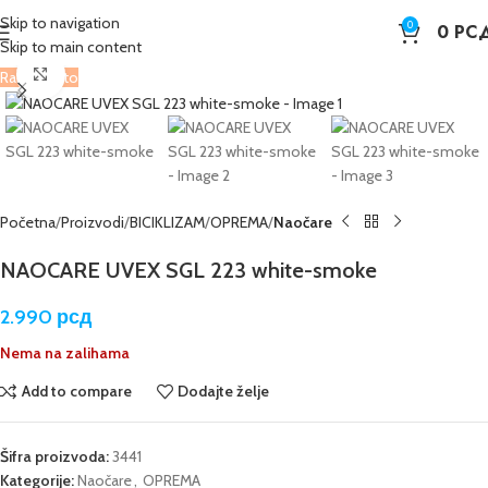
Skip to navigation
0
0
РС
Skip to main content
Kliknite da poveća sliku
Rasprodato
Početna
Proizvodi
BICIKLIZAM
OPREMA
Naočare
NAOCARE UVEX SGL 223 white-smoke
2.990
рсд
Nema na zalihama
Add to compare
Dodajte želje
Šifra proizvoda:
3441
Kategorije:
Naočare
,
OPREMA