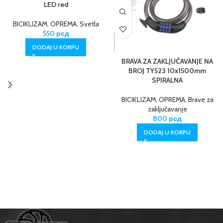
LED red
BICIKLIZAM
,
OPREMA
,
Svetla
550
рсд
DODAJ U KORPU
BRAVA ZA ZAKLJUČAVANJE NA
BROJ TY523 10x1500mm
SPIRALNA
BICIKLIZAM
,
OPREMA
,
Brave za
zaključavanje
800
рсд
DODAJ U KORPU