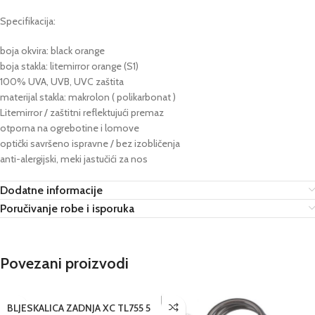
Specifikacija:
boja okvira: black orange
boja stakla: litemirror orange (S1)
100% UVA, UVB, UVC zaštita
materijal stakla: makrolon ( polikarbonat )
Litemirror / zaštitni reflektujući premaz
otporna na ogrebotine i lomove
optički savršeno ispravne / bez izobličenja
anti-alergijski, meki jastučići za nos
Dodatne informacije
Poručivanje robe i isporuka
Povezani proizvodi
BLJESKALICA ZADNJA XC TL755 5