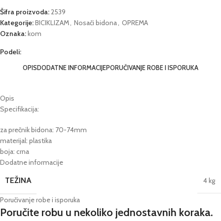
Šifra proizvoda:
2539
Kategorije:
BICIKLIZAM
,
Nosači bidona
,
OPREMA
Oznaka:
kom
Podeli:
OPIS
DODATNE INFORMACIJE
PORUČIVANJE ROBE I ISPORUKA
Opis
Specifikacija:
za prečnik bidona: 70-74mm
materijal: plastika
boja: crna
Dodatne informacije
TEŽINA
4 kg
Poručivanje robe i isporuka
Poručite robu u nekoliko jednostavnih koraka.