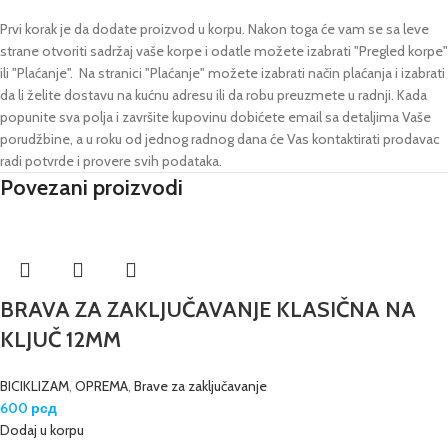
Prvi korak je da dodate proizvod u korpu. Nakon toga će vam se sa leve
strane otvoriti sadržaj vaše korpe i odatle možete izabrati "Pregled korpe"
ili "Plaćanje".
Na stranici "Plaćanje" možete izabrati način plaćanja i izabrati
da li želite dostavu na kućnu adresu ili da robu preuzmete u radnji.
Kada
popunite sva polja i završite kupovinu dobićete email sa detaljima Vaše
porudžbine,
a u roku od jednog radnog dana će Vas kontaktirati prodavac
radi potvrde i provere svih podataka.
Povezani proizvodi
BRAVA ZA ZAKLJUČAVANJE KLASIČNA NA
KLJUČ 12MM
BICIKLIZAM
,
OPREMA
,
Brave za zaključavanje
600
рсд
Dodaj u korpu