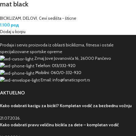
mat black
BICIKLIZAM
,
DELOVI
,
Cevi sedišta - šticne
1.100
рсд
Dodaj u korpu
Prodaja i servis proizvoda iz oblasti biciklizma, fitnesa i ostale
specijalizovane sportske opreme
Zmaj Jove Jovanovića 16, 26000 Pančevo
Telefon: 013/332-920
Mobilni: 060/0-332-920
Email: info@fanaticsport.rs
AKTUELNO
Kako odabrati kacigu za bicikl? Kompletan vodič za bezbednu vožnju
21.07.2026.
Kako odabrati pravu veličinu bicikla za dete – kompletan vodič