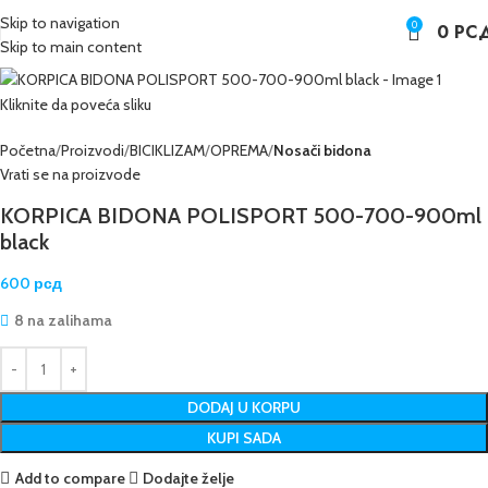
Skip to navigation
0
0
РС
Skip to main content
Kliknite da poveća sliku
Početna
Proizvodi
BICIKLIZAM
OPREMA
Nosači bidona
Vrati se na proizvode
KORPICA BIDONA POLISPORT 500-700-900ml
black
600
рсд
8 na zalihama
DODAJ U KORPU
KUPI SADA
Add to compare
Dodajte želje