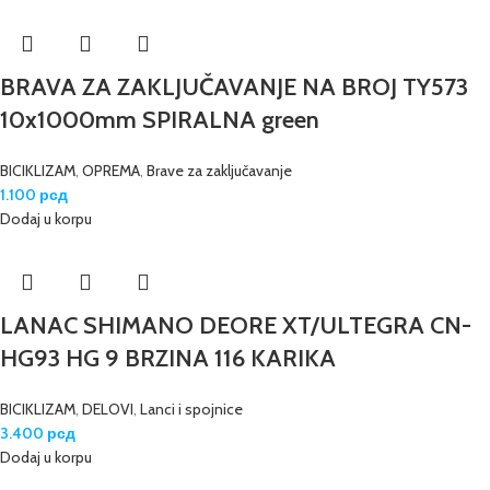
BRAVA ZA ZAKLJUČAVANJE NA BROJ TY573
10x1000mm SPIRALNA green
BICIKLIZAM
,
OPREMA
,
Brave za zaključavanje
1.100
рсд
Dodaj u korpu
LANAC SHIMANO DEORE XT/ULTEGRA CN-
HG93 HG 9 BRZINA 116 KARIKA
BICIKLIZAM
,
DELOVI
,
Lanci i spojnice
3.400
рсд
Dodaj u korpu