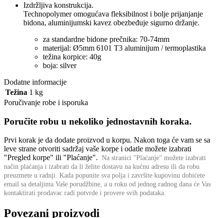
Izdržljiva konstrukcija.
Technopolymer omogućava fleksibilnost i bolje prijanjanje
bidona, aluminijumski kavez obezbeđuje sigurno držanje.
za standardne bidone prečnika: 70-74mm
materijal: Ø5mm 6101 T3 aluminijum / termoplastika
težina korpice: 40g
boja: silver
Dodatne informacije
Težina
1 kg
Poručivanje robe i isporuka
Poručite robu u nekoliko jednostavnih koraka.
Prvi korak je da dodate proizvod u korpu. Nakon toga će vam se sa
leve strane otvoriti sadržaj vaše korpe i odatle možete izabrati
"Pregled korpe" ili "Plaćanje".
Na stranici "Plaćanje" možete izabrati
način plaćanja i izabrati da li želite dostavu na kućnu adresu ili da robu
preuzmete u radnji.
Kada popunite sva polja i završite kupovinu dobićete
email sa detaljima Vaše porudžbine,
a u roku od jednog radnog dana će Vas
kontaktirati prodavac radi potvrde i provere svih podataka.
Povezani proizvodi