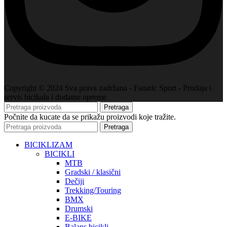
Copyright © 2024 Sva prava zadržana - Fanatic Sport - Prodaja i
servis bicikala i dodatne opreme
Pretraga
Počnite da kucate da se prikažu proizvodi koje tražite.
Pretraga
BICIKLIZAM
BICIKLI
MTB
Gradski / klasični
Dečiji
Trekking/Touring
BMX
Drumski
E-BIKE
Balans bicikli