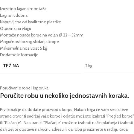
Izuzetno lagana montaža
Lagna i udobna
Napravljena od kvalitetne plastike
Otporna na vlagu
Montaža nosača korpe na volan Ø 22 – 32mm
Mogućnost brzog skidanja korpe
Maksimalna nosivost 5 kg
Dodatne informacije
TEŽINA
2 kg
Poručivanje robe i isporuka
Poručite robu u nekoliko jednostavnih koraka.
Prvi korak je da dodate proizvod u korpu. Nakon toga će vam se sa leve
strane otvoriti sadržaj vaše korpe i odatle možete izabrati "Pregled korpe"
ili "Plaćanje".
Na stranici "Plaćanje" možete izabrati način plaćanja i izabrati
da li želite dostavu na kućnu adresu ili da robu preuzmete u radnji.
Kada