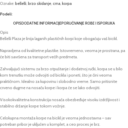
Oznake:
bellelli
,
brzo skidanje
,
crna
,
korpa
Podeli:
OPIS
DODATNE INFORMACIJE
PORUČIVANJE ROBE I ISPORUKA
Opis
Bellelli Plaza je linija laganih plastičnih korpi koje obogaćuju vaš bicikl.
Napravljena od kvalitetne plastike. Istovremeno, veoma je prostrana, pa
će biti savršena za transport većih predmeta.
Zahvaljujući sistemu za brzo otpuštanje i dodatnoj ručki, korpa se u bilo
kom trenutku može odvojiti od bicikla i poneti, što je čini veoma
praktičnom. Idealno za kupovinu i slobodno vreme. Samo pritisnite
crveno dugme na nosaču korpe i korpa će se lako odvojiti.
Visokokvalitetna konstrukcija nosača obezbeđuje visoku izdržljivost i
stabilno držanje korpe tokom vožnje.
Celokupna montaža korpe na bicikl je veoma jednostavna – sav
potreban pribor je uključen u komplet, a ceo proces je brz.