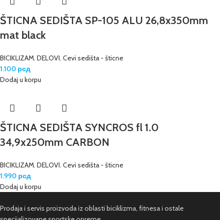
ŠTICNA SEDIŠTA SP-105 ALU 26,8x350mm
mat black
BICIKLIZAM
,
DELOVI
,
Cevi sedišta - šticne
1.100
рсд
Dodaj u korpu
ŠTICNA SEDIŠTA SYNCROS fl 1.0
34,9x250mm CARBON
BICIKLIZAM
,
DELOVI
,
Cevi sedišta - šticne
1.990
рсд
Dodaj u korpu
Prodaja i servis proizvoda iz oblasti biciklizma, fitnesa i ostale
specijalizovane sportske opreme