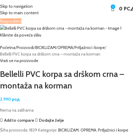
Skip to navigation
0
0
РС
Skip to main content
Rasprodato
Kliknite da poveća sliku
Početna
Proizvodi
BICIKLIZAM
OPREMA
Prtljažnici i korpe
Bellelli PVC korpa sa drškom crna – montaža na korman
Vrati se na proizvode
Bellelli PVC korpa sa drškom crna –
montaža na korman
2.990
рсд
Nema na zalihama
Add to compare
Dodajte želje
Šifra proizvoda:
1829
Kategorije:
BICIKLIZAM
,
OPREMA
,
Prtljažnici i korpe