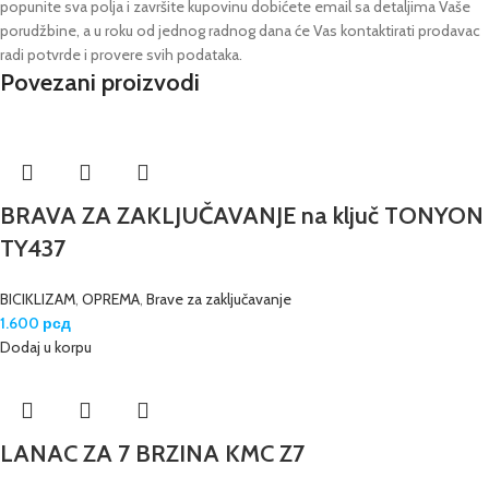
popunite sva polja i završite kupovinu dobićete email sa detaljima Vaše
porudžbine,
a u roku od jednog radnog dana će Vas kontaktirati prodavac
radi potvrde i provere svih podataka.
Povezani proizvodi
BRAVA ZA ZAKLJUČAVANJE na ključ TONYON
TY437
BICIKLIZAM
,
OPREMA
,
Brave za zaključavanje
1.600
рсд
Dodaj u korpu
LANAC ZA 7 BRZINA KMC Z7