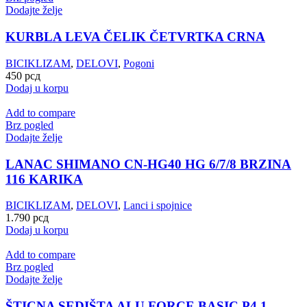
Dodajte želje
KURBLA LEVA ČELIK ČETVRTKA CRNA
BICIKLIZAM
,
DELOVI
,
Pogoni
450
рсд
Dodaj u korpu
Add to compare
Brz pogled
Dodajte želje
LANAC SHIMANO CN-HG40 HG 6/7/8 BRZINA
116 KARIKA
BICIKLIZAM
,
DELOVI
,
Lanci i spojnice
1.790
рсд
Dodaj u korpu
Add to compare
Brz pogled
Dodajte želje
ŠTICNA SEDIŠTA ALU FORCE BASIC P4.1