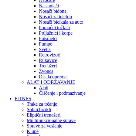
Naočare
Naslanjači
Nosači bidona
Nosači za telefon
Nosači bicikala za auto
Pomoćni točkići
Prtljažnici i korpe
Pulsmetri
Pumpe
Svetla
Retrovizori
Rukavice
Trenažeri
Zvonca
Ostala oprema
ALAT I ODRŽAVANJE
Alati
Čišćenje i podmazivanje
FITNES
Trake za trčanje
Sobni bicikli
Eliptični trenažeri
Multifunkcionalne sprave
Sprave za veslanje
Klupe