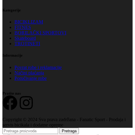
Kategorije
BICIKLIZAM
FITNES
BORILAČKI SPORTOVI
Skateboard
TROTINETI
Informacije
Povrat robe i reklamacije
Načini plaćanja
Poručivanje robe
Pratite nas
Copyright © 2024 Sva prava zadržana - Fanatic Sport - Prodaja i
servis bicikala i dodatne opreme
Pretraga