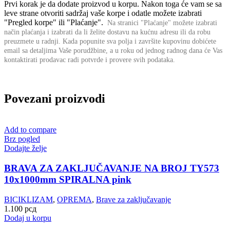
Prvi korak je da dodate proizvod u korpu. Nakon toga će vam se sa
leve strane otvoriti sadržaj vaše korpe i odatle možete izabrati
"Pregled korpe" ili "Plaćanje".
Na stranici "Plaćanje" možete izabrati
način plaćanja i izabrati da li želite dostavu na kućnu adresu ili da robu
preuzmete u radnji.
Kada popunite sva polja i završite kupovinu dobićete
email sa detaljima Vaše porudžbine,
a u roku od jednog radnog dana će Vas
kontaktirati prodavac radi potvrde i provere svih podataka.
Povezani proizvodi
Add to compare
Brz pogled
Dodajte želje
BRAVA ZA ZAKLJUČAVANJE NA BROJ TY573
10x1000mm SPIRALNA pink
BICIKLIZAM
,
OPREMA
,
Brave za zaključavanje
1.100
рсд
Dodaj u korpu