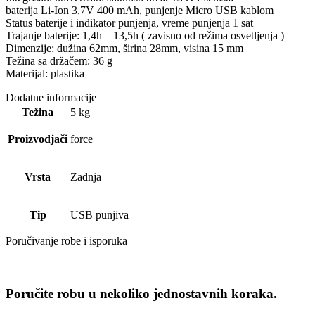
baterija Li-Ion 3,7V 400 mAh, punjenje Micro USB kablom
Status baterije i indikator punjenja, vreme punjenja 1 sat
Trajanje baterije: 1,4h – 13,5h ( zavisno od režima osvetljenja )
Dimenzije: dužina 62mm, širina 28mm, visina 15 mm
Težina sa držačem: 36 g
Materijal: plastika
Dodatne informacije
Težina
5 kg
Proizvodjači
force
Vrsta
Zadnja
Tip
USB punjiva
Poručivanje robe i isporuka
Poručite robu u nekoliko jednostavnih koraka.