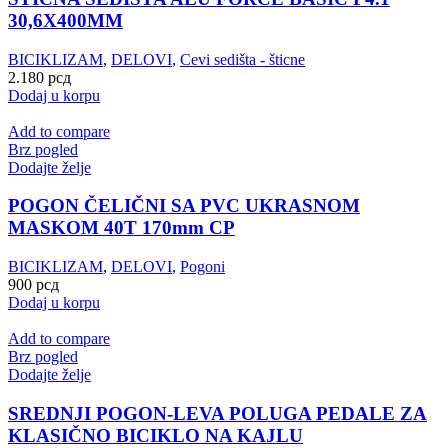
30,6X400MM
BICIKLIZAM
,
DELOVI
,
Cevi sedišta - šticne
2.180
рсд
Dodaj u korpu
Add to compare
Brz pogled
Dodajte želje
POGON ČELIČNI SA PVC UKRASNOM
MASKOM 40T 170mm CP
BICIKLIZAM
,
DELOVI
,
Pogoni
900
рсд
Dodaj u korpu
Add to compare
Brz pogled
Dodajte želje
SREDNJI POGON-LEVA POLUGA PEDALE ZA
KLASIČNO BICIKLO NA KAJLU