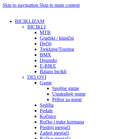
Skip to navigation
Skip to main content
BICIKLIZAM
BICIKLI
MTB
Gradski / klasični
Dečiji
Trekking/Touring
BMX
Drumski
E-BIKE
Balans bicikli
DELOVI
Gume
Spoljne gume
Unutrašnje gume
Pribor za gume
Sedišta
Pedale
Kočnice
Ručke i trake kormana
Prednji menjači
Zadnji menjači
Ručice menjača