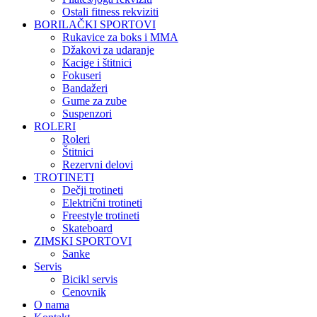
Ostali fitness rekviziti
BORILAČKI SPORTOVI
Rukavice za boks i MMA
Džakovi za udaranje
Kacige i štitnici
Fokuseri
Bandažeri
Gume za zube
Suspenzori
ROLERI
Roleri
Štitnici
Rezervni delovi
TROTINETI
Dečji trotineti
Električni trotineti
Freestyle trotineti
Skateboard
ZIMSKI SPORTOVI
Sanke
Servis
Bicikl servis
Cenovnik
O nama