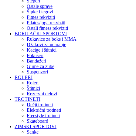
Steperi
Ostale sprave
Šipke i tegovi
Fitnes rekviziti
Pilates/joga rekviziti
Ostali fitness rekviziti
BORILAČKI SPORTOVI
Rukavice za boks i MMA
Džakovi za udaranje
Kacige i štitnici
Fokuseri
Bandažeri
Gume za zube
Suspenzori
ROLERI
Roleri
Štitnici
Rezervni delovi
TROTINETI
Dečji trotineti
Električni trotineti
Freestyle trotineti
Skateboard
ZIMSKI SPORTOVI
Sanke