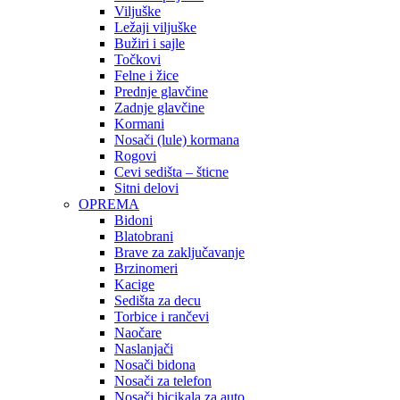
Viljuške
Ležaji viljuške
Bužiri i sajle
Točkovi
Felne i žice
Prednje glavčine
Zadnje glavčine
Kormani
Nosači (lule) kormana
Rogovi
Cevi sedišta – šticne
Sitni delovi
OPREMA
Bidoni
Blatobrani
Brave za zaključavanje
Brzinomeri
Kacige
Sedišta za decu
Torbice i rančevi
Naočare
Naslanjači
Nosači bidona
Nosači za telefon
Nosači bicikala za auto