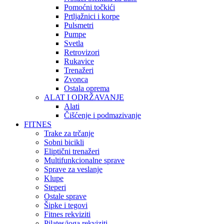
Pomoćni točkići
Prtljažnici i korpe
Pulsmetri
Pumpe
Svetla
Retrovizori
Rukavice
Trenažeri
Zvonca
Ostala oprema
ALAT I ODRŽAVANJE
Alati
Čišćenje i podmazivanje
FITNES
Trake za trčanje
Sobni bicikli
Eliptični trenažeri
Multifunkcionalne sprave
Sprave za veslanje
Klupe
Steperi
Ostale sprave
Šipke i tegovi
Fitnes rekviziti
Pilates/joga rekviziti