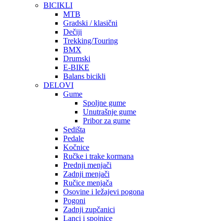
BICIKLI
MTB
Gradski / klasični
Dečiji
Trekking/Touring
BMX
Drumski
E-BIKE
Balans bicikli
DELOVI
Gume
Spoljne gume
Unutrašnje gume
Pribor za gume
Sedišta
Pedale
Kočnice
Ručke i trake kormana
Prednji menjači
Zadnji menjači
Ručice menjača
Osovine i ležajevi pogona
Pogoni
Zadnji zupčanici
Lanci i spojnice