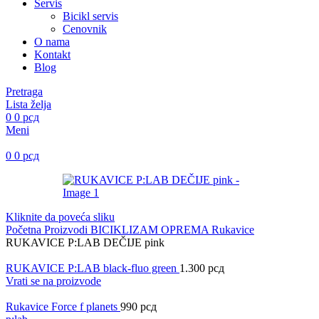
Servis
Bicikl servis
Cenovnik
O nama
Kontakt
Blog
Pretraga
Lista želja
0
0
рсд
Meni
0
0
рсд
Kliknite da poveća sliku
Početna
Proizvodi
BICIKLIZAM
OPREMA
Rukavice
RUKAVICE P:LAB DEČIJE pink
RUKAVICE P:LAB black-fluo green
1.300
рсд
Vrati se na proizvode
Rukavice Force f planets
990
рсд