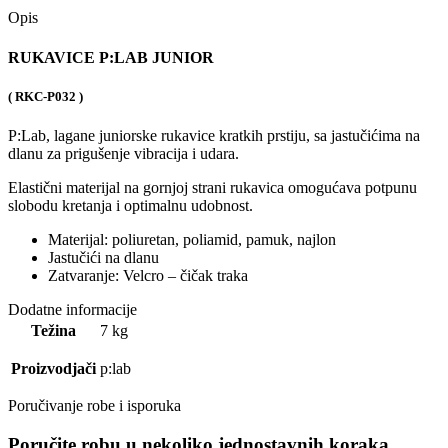
Opis
RUKAVICE P:LAB JUNIOR
( RKC-P032 )
P:Lab, lagane juniorske rukavice kratkih prstiju, sa jastučićima na
dlanu za prigušenje vibracija i udara.
Elastični materijal na gornjoj strani rukavica omogućava potpunu
slobodu kretanja i optimalnu udobnost.
Materijal: poliuretan, poliamid, pamuk, najlon
Jastučići na dlanu
Zatvaranje: Velcro – čičak traka
Dodatne informacije
Težina
7 kg
Proizvodjači
p:lab
Poručivanje robe i isporuka
Poručite robu u nekoliko jednostavnih koraka.