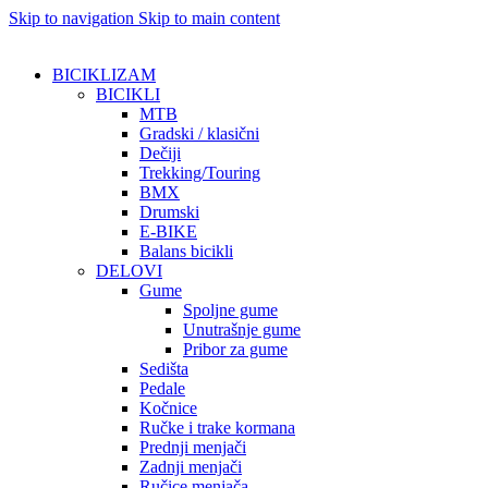
Skip to navigation
Skip to main content
BICIKLIZAM
BICIKLI
MTB
Gradski / klasični
Dečiji
Trekking/Touring
BMX
Drumski
E-BIKE
Balans bicikli
DELOVI
Gume
Spoljne gume
Unutrašnje gume
Pribor za gume
Sedišta
Pedale
Kočnice
Ručke i trake kormana
Prednji menjači
Zadnji menjači
Ručice menjača