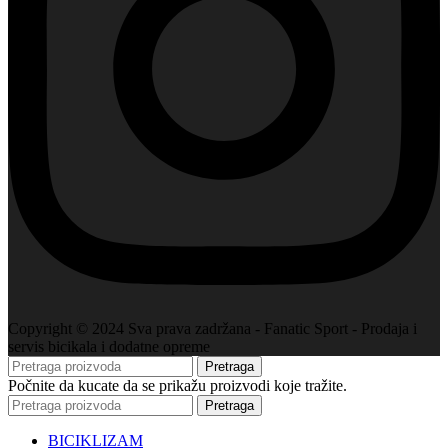
Copyright © 2024 Sva prava zadržana - Fanatic Sport - Prodaja i
servis bicikala i dodatne opreme
Pretraga
Počnite da kucate da se prikažu proizvodi koje tražite.
Pretraga
BICIKLIZAM