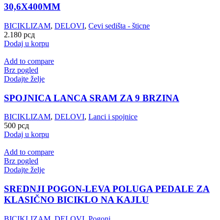
30,6X400MM
BICIKLIZAM
,
DELOVI
,
Cevi sedišta - šticne
2.180
рсд
Dodaj u korpu
Add to compare
Brz pogled
Dodajte želje
SPOJNICA LANCA SRAM ZA 9 BRZINA
BICIKLIZAM
,
DELOVI
,
Lanci i spojnice
500
рсд
Dodaj u korpu
Add to compare
Brz pogled
Dodajte želje
SREDNJI POGON-LEVA POLUGA PEDALE ZA
KLASIČNO BICIKLO NA KAJLU
BICIKLIZAM
,
DELOVI
,
Pogoni