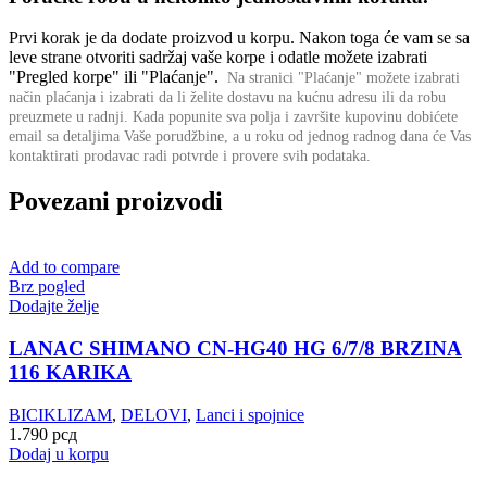
Prvi korak je da dodate proizvod u korpu. Nakon toga će vam se sa
leve strane otvoriti sadržaj vaše korpe i odatle možete izabrati
"Pregled korpe" ili "Plaćanje".
Na stranici "Plaćanje" možete izabrati
način plaćanja i izabrati da li želite dostavu na kućnu adresu ili da robu
preuzmete u radnji.
Kada popunite sva polja i završite kupovinu dobićete
email sa detaljima Vaše porudžbine,
a u roku od jednog radnog dana će Vas
kontaktirati prodavac radi potvrde i provere svih podataka.
Povezani proizvodi
Add to compare
Brz pogled
Dodajte želje
LANAC SHIMANO CN-HG40 HG 6/7/8 BRZINA
116 KARIKA
BICIKLIZAM
,
DELOVI
,
Lanci i spojnice
1.790
рсд
Dodaj u korpu