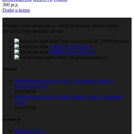
300
рсд
Dodaj u korpu
Prodaja i servis proizvoda iz oblasti biciklizma, fitnesa i ostale
specijalizovane sportske opreme
Zmaj Jove Jovanovića 16, 26000 Pančevo
Telefon: 013/332-920
Mobilni: 060/0-332-920
Email: info@fanaticsport.rs
Aktuelno
Kako odabrati kacigu za bicikl? Kompletan vodič za
bezbednu vožnju
21.07.2026.
Kako odabrati pravu veličinu bicikla za dete – kompletan
vodič
16.03.2026.
Kategorije
BICIKLIZAM