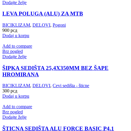
Dodajte želje
LEVA POLUGA (ALU) ZA MTB
BICIKLIZAM
,
DELOVI
,
Pogoni
900
рсд
Dodaj u korpu
Add to compare
Brz pogled
Dodajte želje
ŠIPKA SEDIŠTA 25,4X350MM BEZ ŠAPE
HROMIRANA
BICIKLIZAM
,
DELOVI
,
Cevi sedišta - šticne
300
рсд
Dodaj u korpu
Add to compare
Brz pogled
Dodajte želje
ŠTICNA SEDIŠTA ALU FORCE BASIC P4.1