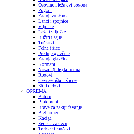
Osovine i ležajevi pogona
Pogoni
Zadnji zupčanici
Lanci i spojnice
Viljuške
Ležaji viljuške
Bužiri i sajle
Točkovi
Felne i žice
Prednje glavčine
Zadnje glavčine
Kormani
Nosači (lule) kormana
Rogovi
Cevi sedišta – šticne
Sitni delovi
OPREMA
Bidoni
Blatobrani
Brave za zaključavanje
Brzinomeri
Kacige
Sedišta za decu
Torbice i rančevi