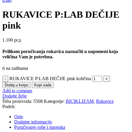
p:lab
RUKAVICE P:LAB DEČIJE
pink
1.100
рсд
Prilikom poručivanja rukavica naznačiti u napomeni koja
veličina Vam je potrebna.
6 na zalihama
RUKAVICE P:LAB DEČIJE pink količina
Dodaj u korpu
Kupi sada
Add to compare
Dodajte želje
Šifra proizvoda:
5508
Kategorije:
BICIKLIZAM
,
Rukavice
Podeli:
Opis
Dodatne informacije
Poručivanje robe i isporuka