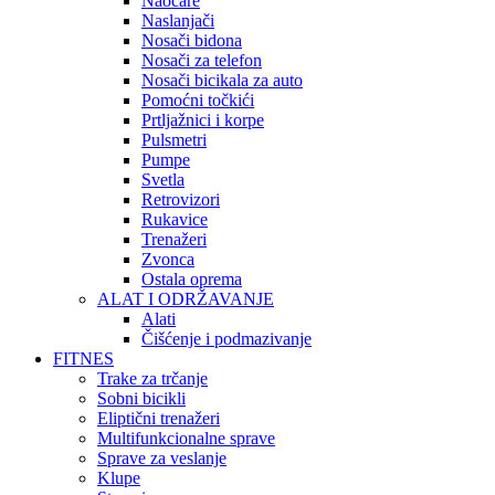
Naočare
Naslanjači
Nosači bidona
Nosači za telefon
Nosači bicikala za auto
Pomoćni točkići
Prtljažnici i korpe
Pulsmetri
Pumpe
Svetla
Retrovizori
Rukavice
Trenažeri
Zvonca
Ostala oprema
ALAT I ODRŽAVANJE
Alati
Čišćenje i podmazivanje
FITNES
Trake za trčanje
Sobni bicikli
Eliptični trenažeri
Multifunkcionalne sprave
Sprave za veslanje
Klupe