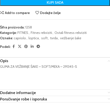
KUPI SADA
Add to compare
Dodajte želje
Šifra proizvoda:
1258
Kategorije:
FITNES
,
Fitnes rekviziti
,
Ostali fitness rekviziti
Oznake:
capriolo
,
loptica
,
soft
,
tvrda
,
vežbanje šake
Podeli:
Opis
GUMA ZA VEŽBANJE ŠAKE – SOFT/MEKA – 291345-S
Dodatne informacije
Poručivanje robe i isporuka