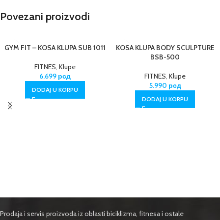
Povezani proizvodi
GYM FIT – KOSA KLUPA SUB 1011
KOSA KLUPA BODY SCULPTURE
BSB-500
FITNES
,
Klupe
6.699
рсд
FITNES
,
Klupe
5.990
рсд
DODAJ U KORPU
DODAJ U KORPU
Prodaja i servis proizvoda iz oblasti biciklizma, fitnesa i ostale