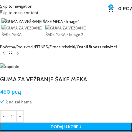
Skip to navigation
0
0
РС
Skip to main content
Kliknite da poveća sliku
Početna
Proizvodi
FITNES
Fitnes rekviziti
Ostali fitness rekviziti
GUMA ZA VEŽBANJE ŠAKE MEKA
460
рсд
2 na zalihama
DODAJ U KORPU