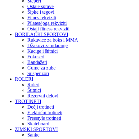
Steperi
Ostale sprave
Šipke i tegovi
Fitnes rekviziti
Pilates/joga rekviziti
Ostali fitness rekviziti
BORILAČKI SPORTOVI
Rukavice za boks i MMA
Džakovi za udaranje
Kacige i štitnici
Fokuseri
Bandažeri
Gume za zube
Suspenzori
ROLERI
Roleri
Štitnici
Rezervni delovi
TROTINETI
Dečji trotineti
Električni trotineti
Freestyle trotineti
Skateboard
ZIMSKI SPORTOVI
Sanke