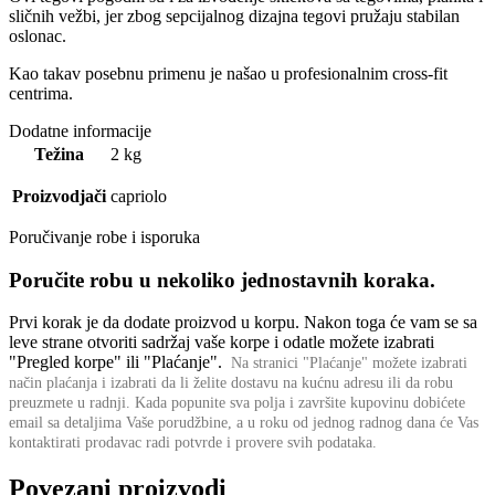
sličnih vežbi, jer zbog sepcijalnog dizajna tegovi pružaju stabilan
oslonac.
Kao takav posebnu primenu je našao u profesionalnim cross-fit
centrima.
Dodatne informacije
Težina
2 kg
Proizvodjači
capriolo
Poručivanje robe i isporuka
Poručite robu u nekoliko jednostavnih koraka.
Prvi korak je da dodate proizvod u korpu. Nakon toga će vam se sa
leve strane otvoriti sadržaj vaše korpe i odatle možete izabrati
"Pregled korpe" ili "Plaćanje".
Na stranici "Plaćanje" možete izabrati
način plaćanja i izabrati da li želite dostavu na kućnu adresu ili da robu
preuzmete u radnji.
Kada popunite sva polja i završite kupovinu dobićete
email sa detaljima Vaše porudžbine,
a u roku od jednog radnog dana će Vas
kontaktirati prodavac radi potvrde i provere svih podataka.
Povezani proizvodi