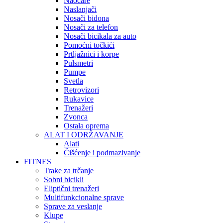
Naočare
Naslanjači
Nosači bidona
Nosači za telefon
Nosači bicikala za auto
Pomoćni točkići
Prtljažnici i korpe
Pulsmetri
Pumpe
Svetla
Retrovizori
Rukavice
Trenažeri
Zvonca
Ostala oprema
ALAT I ODRŽAVANJE
Alati
Čišćenje i podmazivanje
FITNES
Trake za trčanje
Sobni bicikli
Eliptični trenažeri
Multifunkcionalne sprave
Sprave za veslanje
Klupe