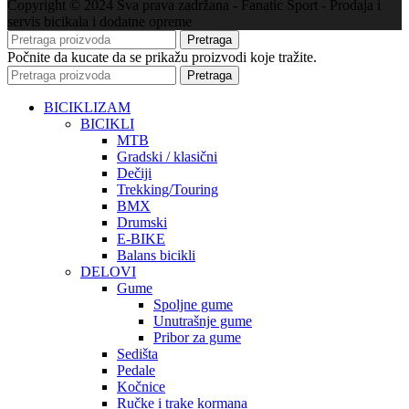
Copyright © 2024 Sva prava zadržana - Fanatic Sport - Prodaja i
servis bicikala i dodatne opreme
Pretraga
Počnite da kucate da se prikažu proizvodi koje tražite.
Pretraga
BICIKLIZAM
BICIKLI
MTB
Gradski / klasični
Dečiji
Trekking/Touring
BMX
Drumski
E-BIKE
Balans bicikli
DELOVI
Gume
Spoljne gume
Unutrašnje gume
Pribor za gume
Sedišta
Pedale
Kočnice
Ručke i trake kormana