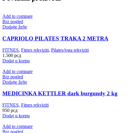
Add to compare
Brz pogled
Dodajte želje
CAPRIOLO PILATES TRAKA 2 METRA
FITNES
,
Fitnes rekviziti
,
Pilates/joga rekviziti
1.500
рсд
Dodaj u korpu
Add to compare
Brz pogled
Dodajte želje
MEDICINKA KETTLER dark burgundy 2 kg
FITNES
,
Fitnes rekviziti
950
рсд
Dodaj u korpu
Add to compare
Brz pogled