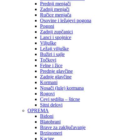
Prednji menjači
Zadnji menjači
Ručice menjača
Osovine i ležajevi pogona
Pogoni
Zadnji zupčanici
Lanci i spojnice
Viljuške
Ležaji viljuške
Bužiri i sajle
Točkovi
Felne i žice
Prednje glavčine
Zadnje glavčine
Kormani
Nosači (lule) kormana
Rogovi
Cevi sedišta – šticne
Sitni delovi
OPREMA
Bidoni
Blatobrani
Brave za zaključavanje
Brzinomeri
Kacige