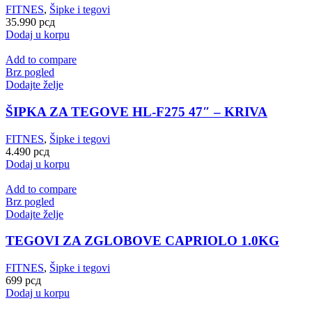
FITNES
,
Šipke i tegovi
35.990
рсд
Dodaj u korpu
Add to compare
Brz pogled
Dodajte želje
ŠIPKA ZA TEGOVE HL-F275 47″ – KRIVA
FITNES
,
Šipke i tegovi
4.490
рсд
Dodaj u korpu
Add to compare
Brz pogled
Dodajte želje
TEGOVI ZA ZGLOBOVE CAPRIOLO 1.0KG
FITNES
,
Šipke i tegovi
699
рсд
Dodaj u korpu