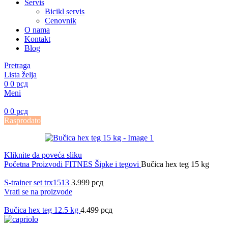
Servis
Bicikl servis
Cenovnik
O nama
Kontakt
Blog
Pretraga
Lista želja
0
0
рсд
Meni
0
0
рсд
Rasprodato
Kliknite da poveća sliku
Početna
Proizvodi
FITNES
Šipke i tegovi
Bučica hex teg 15 kg
S-trainer set trx1513
3.999
рсд
Vrati se na proizvode
Bučica hex teg 12.5 kg
4.499
рсд