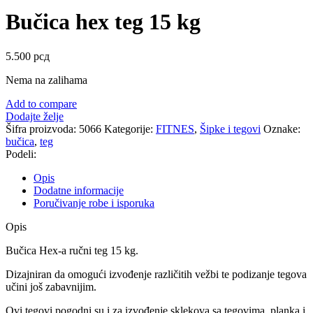
Bučica hex teg 15 kg
5.500
рсд
Nema na zalihama
Add to compare
Dodajte želje
Šifra proizvoda:
5066
Kategorije:
FITNES
,
Šipke i tegovi
Oznake:
bučica
,
teg
Podeli:
Opis
Dodatne informacije
Poručivanje robe i isporuka
Opis
Bučica Hex-a ručni teg 15 kg.
Dizajniran da omogući izvođenje različitih vežbi te podizanje tegova
učini još zabavnijim.
Ovi tegovi pogodni su i za izvođenje sklekova sa tegovima, planka i