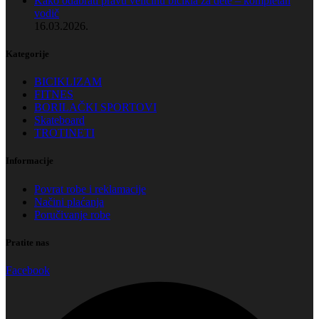
Kako odabrati pravu veličinu bicikla za dete – kompletan
vodič
16.03.2026.
Kategorije
BICIKLIZAM
FITNES
BORILAČKI SPORTOVI
Skateboard
TROTINETI
Informacije
Povrat robe i reklamacije
Načini plaćanja
Poručivanje robe
Pratite nas
Facebook