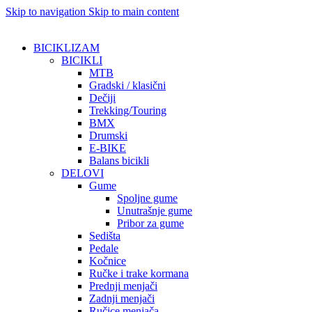
Skip to navigation
Skip to main content
BICIKLIZAM
BICIKLI
MTB
Gradski / klasični
Dečiji
Trekking/Touring
BMX
Drumski
E-BIKE
Balans bicikli
DELOVI
Gume
Spoljne gume
Unutrašnje gume
Pribor za gume
Sedišta
Pedale
Kočnice
Ručke i trake kormana
Prednji menjači
Zadnji menjači
Ručice menjača