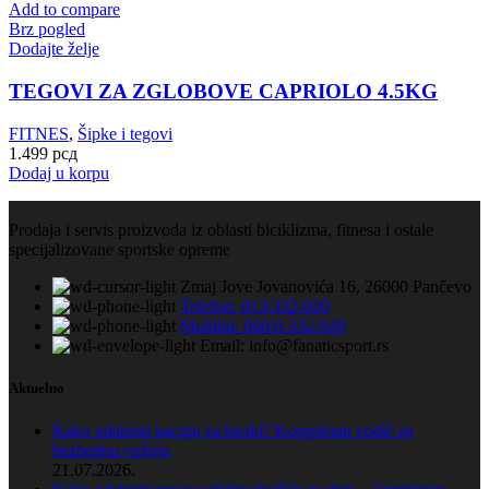
Add to compare
Brz pogled
Dodajte želje
TEGOVI ZA ZGLOBOVE CAPRIOLO 4.5KG
FITNES
,
Šipke i tegovi
1.499
рсд
Dodaj u korpu
Prodaja i servis proizvoda iz oblasti biciklizma, fitnesa i ostale
specijalizovane sportske opreme
Zmaj Jove Jovanovića 16, 26000 Pančevo
Telefon: 013/332-920
Mobilni: 060/0-332-920
Email: info@fanaticsport.rs
Aktuelno
Kako odabrati kacigu za bicikl? Kompletan vodič za
bezbednu vožnju
21.07.2026.