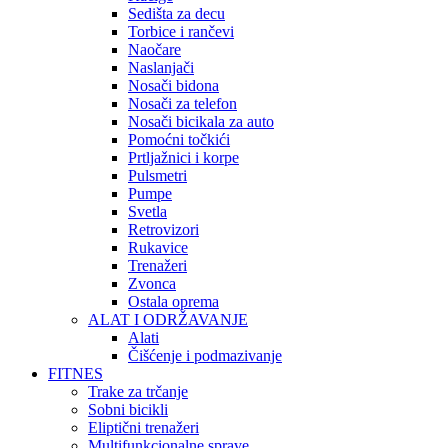
Sedišta za decu
Torbice i rančevi
Naočare
Naslanjači
Nosači bidona
Nosači za telefon
Nosači bicikala za auto
Pomoćni točkići
Prtljažnici i korpe
Pulsmetri
Pumpe
Svetla
Retrovizori
Rukavice
Trenažeri
Zvonca
Ostala oprema
ALAT I ODRŽAVANJE
Alati
Čišćenje i podmazivanje
FITNES
Trake za trčanje
Sobni bicikli
Eliptični trenažeri
Multifunkcionalne sprave