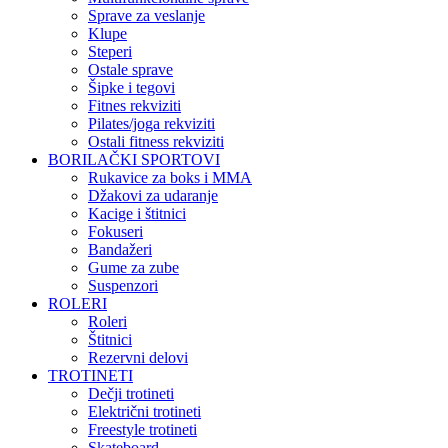
Sprave za veslanje
Klupe
Steperi
Ostale sprave
Šipke i tegovi
Fitnes rekviziti
Pilates/joga rekviziti
Ostali fitness rekviziti
BORILAČKI SPORTOVI
Rukavice za boks i MMA
Džakovi za udaranje
Kacige i štitnici
Fokuseri
Bandažeri
Gume za zube
Suspenzori
ROLERI
Roleri
Štitnici
Rezervni delovi
TROTINETI
Dečji trotineti
Električni trotineti
Freestyle trotineti
Skateboard