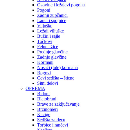
Osovine i ležajevi pogona
Pogoni
Zadnji zupčanici
Lanci i spojnice
Viljuške
Ležaji viljuške
Bužiri i sajle
Točkovi
Felne i žice
Prednje glavčine
Zadnje glavčine
Kormani
Nosači (lule) kormana
Rogovi
Cevi sedišta – šticne
Sitni delovi
OPREMA
Bidoni
Blatobrani
Brave za zaključavanje
Brzinomeri
Kacige
Sedišta za decu
Torbice i rančevi