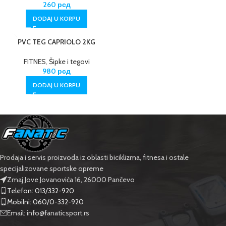
260
рсд
DODAJ U KORPU
PVC TEG CAPRIOLO 2KG
FITNES
,
Šipke i tegovi
980
рсд
DODAJ U KORPU
Prodaja i servis proizvoda iz oblasti biciklizma, fitnesa i ostale
specijalizovane sportske opreme
Zmaj Jove Jovanovića 16, 26000 Pančevo
Telefon: 013/332-920
Mobilni: 060/0-332-920
Email: info@fanaticsport.rs