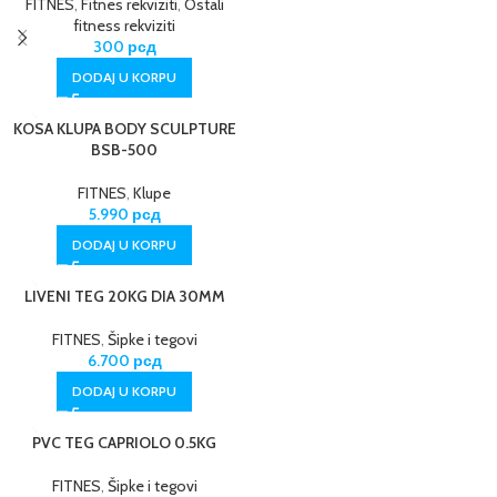
FITNES
,
Fitnes rekviziti
,
Ostali
fitness rekviziti
300
рсд
DODAJ U KORPU
KOSA KLUPA BODY SCULPTURE
BSB-500
FITNES
,
Klupe
5.990
рсд
DODAJ U KORPU
LIVENI TEG 20KG DIA 30MM
FITNES
,
Šipke i tegovi
6.700
рсд
DODAJ U KORPU
PVC TEG CAPRIOLO 0.5KG
FITNES
,
Šipke i tegovi