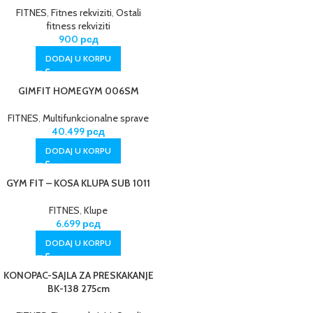
FITNES
,
Fitnes rekviziti
,
Ostali
fitness rekviziti
900
рсд
DODAJ U KORPU
GIMFIT HOMEGYM 006SM
FITNES
,
Multifunkcionalne sprave
40.499
рсд
DODAJ U KORPU
GYM FIT – KOSA KLUPA SUB 1011
FITNES
,
Klupe
6.699
рсд
DODAJ U KORPU
KONOPAC-SAJLA ZA PRESKAKANJE
BK-138 275cm