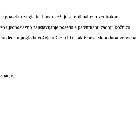
net je pogodan za glatku i brzu vožnju sa optimalnom kontrolom.
zo i jednostavno zaustavljanje poseduje patentiranu zadnju kočnicu.
za decu u pogledu vožnje u školu ili na aktivnosti slobodnog vremena. O
habanje)