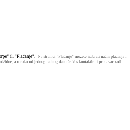
rpe" ili "Plaćanje".
Na stranici "Plaćanje" možete izabrati način plaćanja i
rudžbine,
a u roku od jednog radnog dana će Vas kontaktirati prodavac radi