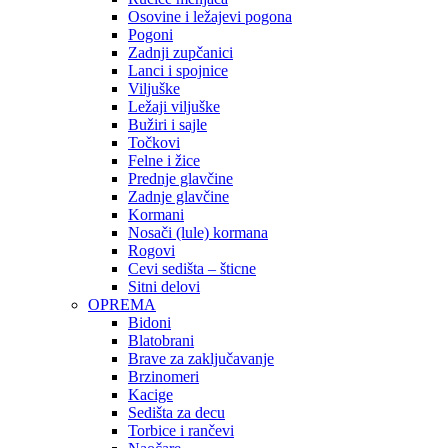
Osovine i ležajevi pogona
Pogoni
Zadnji zupčanici
Lanci i spojnice
Viljuške
Ležaji viljuške
Bužiri i sajle
Točkovi
Felne i žice
Prednje glavčine
Zadnje glavčine
Kormani
Nosači (lule) kormana
Rogovi
Cevi sedišta – šticne
Sitni delovi
OPREMA
Bidoni
Blatobrani
Brave za zaključavanje
Brzinomeri
Kacige
Sedišta za decu
Torbice i rančevi