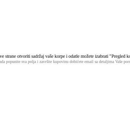
 strane otvoriti sadržaj vaše korpe i odatle možete izabrati "Pregled ko
da popunite sva polja i završite kupovinu dobićete email sa detaljima Vaše po