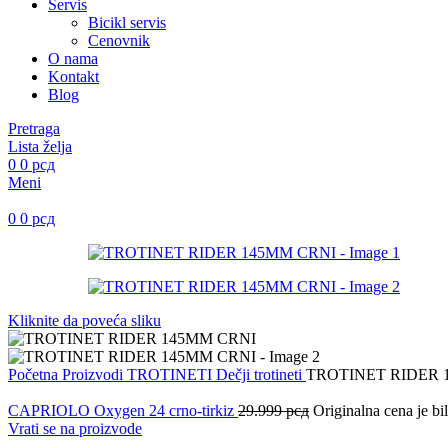
Servis
Bicikl servis
Cenovnik
O nama
Kontakt
Blog
Pretraga
Lista želja
0
0
рсд
Meni
0
0
рсд
Kliknite da poveća sliku
Početna
Proizvodi
TROTINETI
Dečji trotineti
TROTINET RIDER 
CAPRIOLO Oxygen 24 crno-tirkiz
29.999
рсд
Originalna cena je bi
Vrati se na proizvode