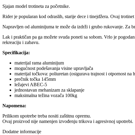
Sjajan model trotineta za početnike.
Rider je popularan kod odraslih, starije dece i tinejdžera. Ovaj troti
Napravljen od aluminijuma te može da izdrži i grubo rukovanje. Za br
Lak i praktičan pa ga možete svuda poneti sa sobom. Vrlo je pogodan 
rekreaciju i zabavu.
Specifikacija:
materijal rama aluminijum
mogućnost podešavanja visine upravljača
materijal točkova: poliuretan (osigurava trajnost i otpornost na 
prečnik točka 145mm
ležajevi ABEC-5
jednostavan mehanizam za sklapanje
maksimalna težina vozača 100kg
Napomena:
Prilikom upotrebe treba nositi zaštitnu opremu.
Ovaj proizvod nije namenjen izvođenju trikova i agresivnoj upotrebi.
Dodatne informacije