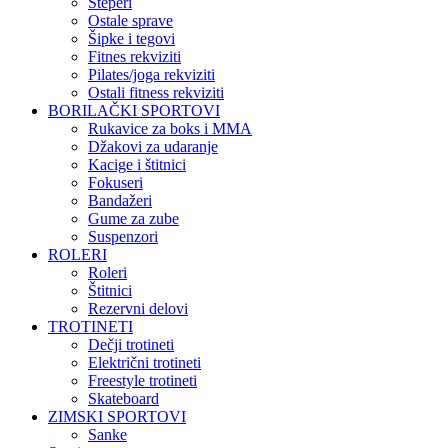
Steperi
Ostale sprave
Šipke i tegovi
Fitnes rekviziti
Pilates/joga rekviziti
Ostali fitness rekviziti
BORILAČKI SPORTOVI
Rukavice za boks i MMA
Džakovi za udaranje
Kacige i štitnici
Fokuseri
Bandažeri
Gume za zube
Suspenzori
ROLERI
Roleri
Štitnici
Rezervni delovi
TROTINETI
Dečji trotineti
Električni trotineti
Freestyle trotineti
Skateboard
ZIMSKI SPORTOVI
Sanke