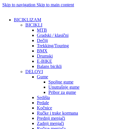
Skip to navigation
Skip to main content
BICIKLIZAM
BICIKLI
MTB
Gradski / klasični
Dečiji
Trekking/Touring
BMX
Drumski
E-BIKE
Balans bicikli
DELOVI
Gume
Spoljne gume
Unutrašnje gume
Pribor za gume
Sedišta
Pedale
Kočnice
Ručke i trake kormana
Prednji menjači
Zadnji menjači
Ručice menjača