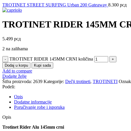
TROTINET STREET SURFING Urban 200 Gateaway
8.300
рсд
TROTINET RIDER 145MM C
5.499
рсд
2 na zalihama
TROTINET RIDER 145MM CRNI količina
Dodaj u korpu
Kupi sada
Add to compare
Dodajte želje
Šifra proizvoda:
2639
Kategorije:
Dečji trotineti
,
TROTINETI
Oznak
Podeli:
Opis
Dodatne informacije
Poručivanje robe i isporuka
Opis
Trotinet Rider Alu 145mm crni