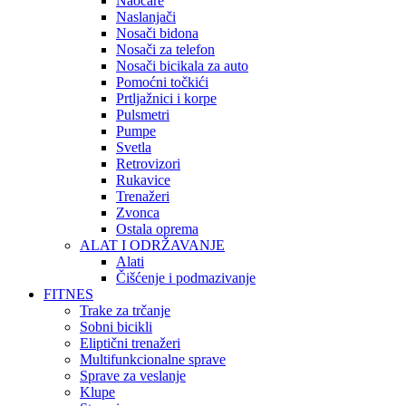
Naočare
Naslanjači
Nosači bidona
Nosači za telefon
Nosači bicikala za auto
Pomoćni točkići
Prtljažnici i korpe
Pulsmetri
Pumpe
Svetla
Retrovizori
Rukavice
Trenažeri
Zvonca
Ostala oprema
ALAT I ODRŽAVANJE
Alati
Čišćenje i podmazivanje
FITNES
Trake za trčanje
Sobni bicikli
Eliptični trenažeri
Multifunkcionalne sprave
Sprave za veslanje
Klupe