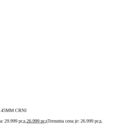
145MM CRNI
la: 29.999 рсд.
26.999
рсд
Trenutna cena je: 26.999 рсд.