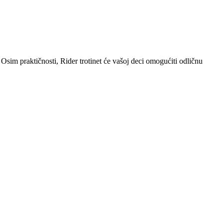
sim praktičnosti, Rider trotinet će vašoj deci omogućiti odličnu