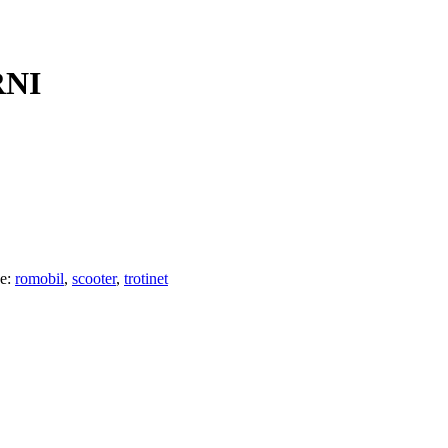
RNI
e:
romobil
,
scooter
,
trotinet