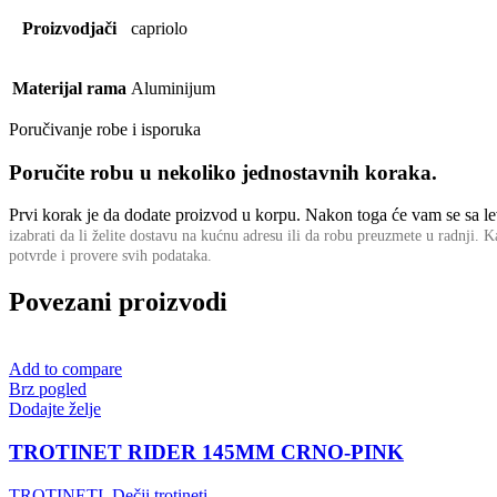
Proizvodjači
capriolo
Materijal rama
Aluminijum
Poručivanje robe i isporuka
Poručite robu u nekoliko jednostavnih koraka.
Prvi korak je da dodate proizvod u korpu. Nakon toga će vam se sa leve
izabrati da li želite dostavu na kućnu adresu ili da robu preuzmete u radnji.
Ka
potvrde i provere svih podataka.
Povezani proizvodi
Add to compare
Brz pogled
Dodajte želje
TROTINET RIDER 145MM CRNO-PINK
TROTINETI
,
Dečji trotineti