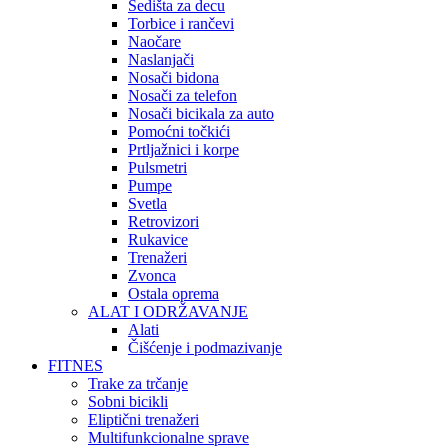
Sedišta za decu
Torbice i rančevi
Naočare
Naslanjači
Nosači bidona
Nosači za telefon
Nosači bicikala za auto
Pomoćni točkići
Prtljažnici i korpe
Pulsmetri
Pumpe
Svetla
Retrovizori
Rukavice
Trenažeri
Zvonca
Ostala oprema
ALAT I ODRŽAVANJE
Alati
Čišćenje i podmazivanje
FITNES
Trake za trčanje
Sobni bicikli
Eliptični trenažeri
Multifunkcionalne sprave