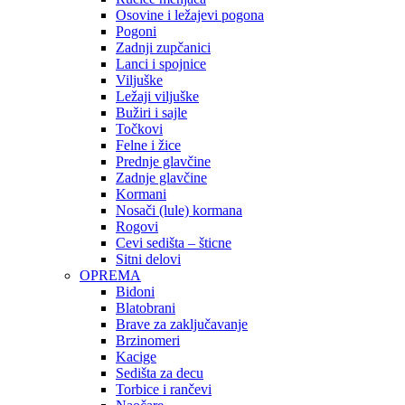
Osovine i ležajevi pogona
Pogoni
Zadnji zupčanici
Lanci i spojnice
Viljuške
Ležaji viljuške
Bužiri i sajle
Točkovi
Felne i žice
Prednje glavčine
Zadnje glavčine
Kormani
Nosači (lule) kormana
Rogovi
Cevi sedišta – šticne
Sitni delovi
OPREMA
Bidoni
Blatobrani
Brave za zaključavanje
Brzinomeri
Kacige
Sedišta za decu
Torbice i rančevi