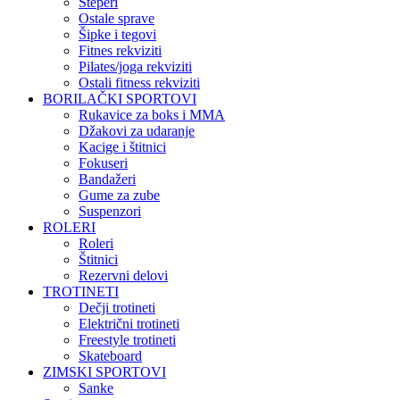
Steperi
Ostale sprave
Šipke i tegovi
Fitnes rekviziti
Pilates/joga rekviziti
Ostali fitness rekviziti
BORILAČKI SPORTOVI
Rukavice za boks i MMA
Džakovi za udaranje
Kacige i štitnici
Fokuseri
Bandažeri
Gume za zube
Suspenzori
ROLERI
Roleri
Štitnici
Rezervni delovi
TROTINETI
Dečji trotineti
Električni trotineti
Freestyle trotineti
Skateboard
ZIMSKI SPORTOVI
Sanke