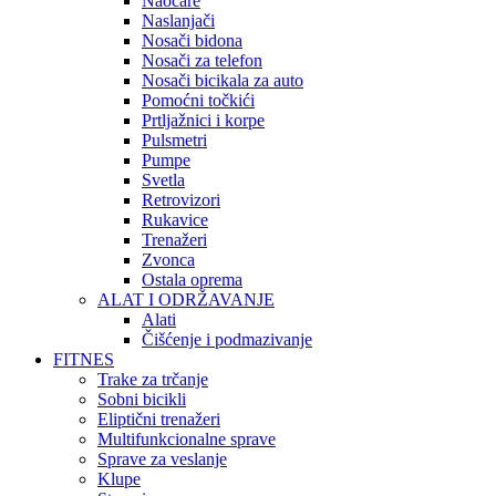
Naočare
Naslanjači
Nosači bidona
Nosači za telefon
Nosači bicikala za auto
Pomoćni točkići
Prtljažnici i korpe
Pulsmetri
Pumpe
Svetla
Retrovizori
Rukavice
Trenažeri
Zvonca
Ostala oprema
ALAT I ODRŽAVANJE
Alati
Čišćenje i podmazivanje
FITNES
Trake za trčanje
Sobni bicikli
Eliptični trenažeri
Multifunkcionalne sprave
Sprave za veslanje
Klupe