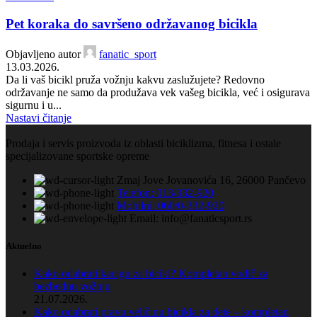
Pet koraka do savršeno održavanog bicikla
Objavljeno autor
fanatic_sport
13.03.2026.
Da li vaš bicikl pruža vožnju kakvu zaslužujete? Redovno
održavanje ne samo da produžava vek vašeg bicikla, već i osigurava
sigurnu i u...
Nastavi čitanje
Prodaja i servis proizvoda iz oblasti biciklizma, fitnesa i ostale
specijalizovane sportske opreme
Zmaj Jove Jovanovića 16, 26000 Pančevo
Telefon: 013/332-920
Mobilni: 060/0-332-920
Email: info@fanaticsport.rs
Aktuelno
Kako odabrati kacigu za bicikl? Kompletan vodič za
bezbednu vožnju
21.07.2026.
Kako odabrati pravu veličinu bicikla za dete – kompletan