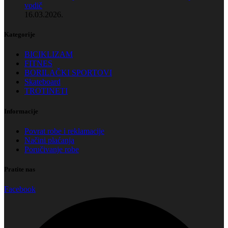
vodič
16.03.2026.
Kategorije
BICIKLIZAM
FITNES
BORILAČKI SPORTOVI
Skateboard
TROTINETI
Informacije
Povrat robe i reklamacije
Načini plaćanja
Poručivanje robe
Pratite nas
Facebook