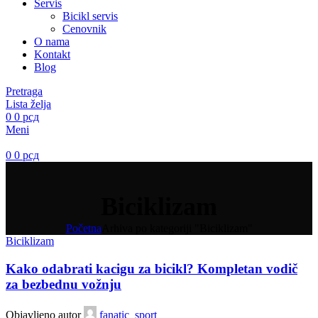
Servis
Bicikl servis
Cenovnik
O nama
Kontakt
Blog
Pretraga
Lista želja
0
0
рсд
Meni
0
0
рсд
Biciklizam
Početna
Arhiva po kategoriji "Biciklizam"
Biciklizam
Kako odabrati kacigu za bicikl? Kompletan vodič
za bezbednu vožnju
Objavljeno autor
fanatic_sport