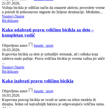
21.07.2026.
Vožnja bicikla je odličan način da ostanete aktivni, provedete vreme
u prirodi ili jednostavno stignete do željene destinacije. Međutim...
Nastavi čitanje
Biciklizam
Kako odabrati pravu veličinu bicikla za dete –
kompletan vodič
Objavljeno autor
fanatic_sport
16.03.2026.
Kupovina bicikla za dete je uzbudljiv trenutak, ali i odluka koja
zahteva malo pažnje. Prava veličina bicikla je veoma važna jer utiče
...
Nastavi čitanje
Biciklizam
Kako izabrati pravu veličinu bicikla
Objavljeno autor
fanatic_sport
16.03.2026.
Kupovina pravog bicikla ne svodi se samo na izbor modela ili
dizajna. Jedan od najvažnijih faktora je odgovarajuća veličina rama.