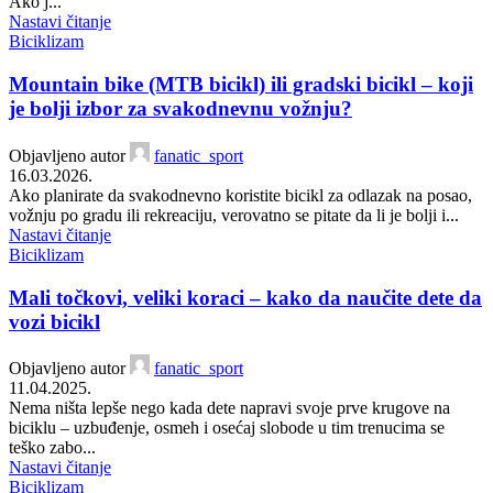
Ako j...
Nastavi čitanje
Biciklizam
Mountain bike (MTB bicikl) ili gradski bicikl – koji
je bolji izbor za svakodnevnu vožnju?
Objavljeno autor
fanatic_sport
16.03.2026.
Ako planirate da svakodnevno koristite bicikl za odlazak na posao,
vožnju po gradu ili rekreaciju, verovatno se pitate da li je bolji i...
Nastavi čitanje
Biciklizam
Mali točkovi, veliki koraci – kako da naučite dete da
vozi bicikl
Objavljeno autor
fanatic_sport
11.04.2025.
Nema ništa lepše nego kada dete napravi svoje prve krugove na
biciklu – uzbuđenje, osmeh i osećaj slobode u tim trenucima se
teško zabo...
Nastavi čitanje
Biciklizam