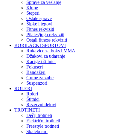
Sprave za veslanje
Klupe
Steperi
Ostale sprave
Šipke i tegovi
Fitnes rekviziti
Pilates/joga rekviziti
Ostali fitness rekviziti
BORILAČKI SPORTOVI
Rukavice za boks i MMA
Džakovi za udaranje
Kacige i štitnici
Fokuseri
Bandažeri
Gume za zube
Suspenzori
ROLERI
Roleri
Štitnici
Rezervni delovi
TROTINETI
Dečji trotineti
Električni trotineti
Freestyle trotineti
Skateboard