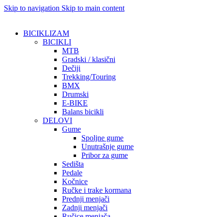
Skip to navigation
Skip to main content
BICIKLIZAM
BICIKLI
MTB
Gradski / klasični
Dečiji
Trekking/Touring
BMX
Drumski
E-BIKE
Balans bicikli
DELOVI
Gume
Spoljne gume
Unutrašnje gume
Pribor za gume
Sedišta
Pedale
Kočnice
Ručke i trake kormana
Prednji menjači
Zadnji menjači
Ručice menjača