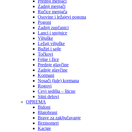
Prednji menjači
Zadnji menjači
Ručice menjača
Osovine i ležajevi pogona
Pogoni
Zadnji zupčanici
Lanci i spojnice
Viljuške
Ležaji viljuške
Bužiri i sajle
Točkovi
Felne i žice
Prednje glavčine
Zadnje glavčine
Kormani
Nosači (lule) kormana
Rogovi
Cevi sedišta – šticne
Sitni delovi
OPREMA
Bidoni
Blatobrani
Brave za zaključavanje
Brzinomeri
Kacige