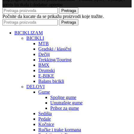
servis bicikala i dodatne opreme
Pretraga
Počnite da kucate da se prikažu proizvodi koje tražite.
Pretraga
BICIKLIZAM
BICIKLI
MTB
Gradski / klasični
Dečiji
Trekking/Touring
BMX
Drumski
E-BIKE
Balans bicikli
DELOVI
Gume
Spoljne gume
Unutrašnje gume
Pribor za gume
Sedišta
Pedale
Kočnice
Ručke i trake kormana