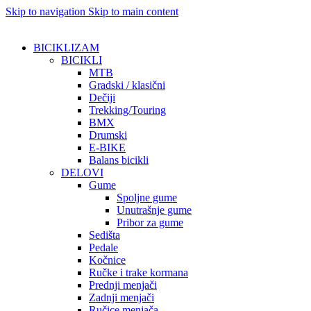
Skip to navigation
Skip to main content
BICIKLIZAM
BICIKLI
MTB
Gradski / klasični
Dečiji
Trekking/Touring
BMX
Drumski
E-BIKE
Balans bicikli
DELOVI
Gume
Spoljne gume
Unutrašnje gume
Pribor za gume
Sedišta
Pedale
Kočnice
Ručke i trake kormana
Prednji menjači
Zadnji menjači
Ručice menjača