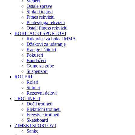
Steperi
Ostale sprave
Šipke i tegovi
Fitnes rekviziti
Pilates/joga rekviziti
Ostali fitness rekviziti
BORILAČKI SPORTOVI
Rukavice za boks i MMA
Džakovi za udaranje
Kacige i štitnici
Fokuseri
Bandažeri
Gume za zube
Suspenzori
ROLERI
Roleri
Štitnici
Rezervni delovi
TROTINETI
Dečji trotineti
Električni trotineti
Freestyle trotineti
Skateboard
ZIMSKI SPORTOVI
Sanke