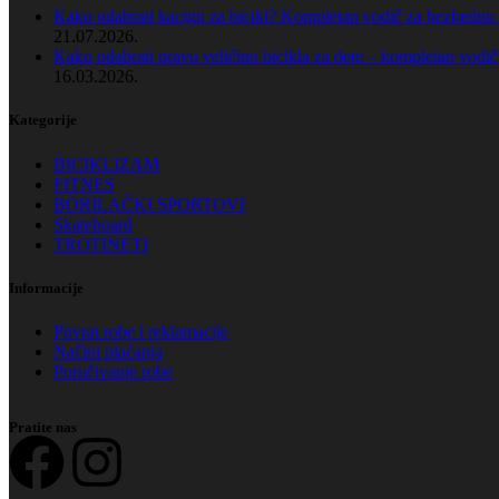
Kako odabrati kacigu za bicikl? Kompletan vodič za bezbednu
21.07.2026.
Kako odabrati pravu veličinu bicikla za dete – kompletan vodič
16.03.2026.
Kategorije
BICIKLIZAM
FITNES
BORILAČKI SPORTOVI
Skateboard
TROTINETI
Informacije
Povrat robe i reklamacije
Načini plaćanja
Poručivanje robe
Pratite nas