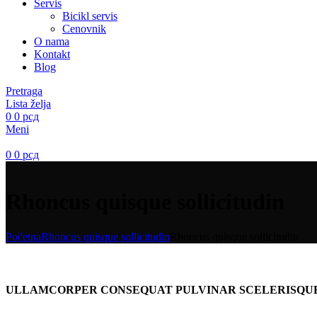
Servis
Bicikl servis
Cenovnik
O nama
Kontakt
Blog
Pretraga
Lista želja
0
0
рсд
Meni
0
0
рсд
Rhoncus quisque sollicitudin
Početna
Rhoncus quisque sollicitudin
Rhoncus quisque sollicitudin
ULLAMCORPER CONSEQUAT PULVINAR SCELERISQU