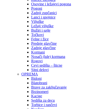
Osovine i ležajevi pogona
Pogoni
Zadnji zupčanici
Lanci i spojnice
Viljuške
Ležaji viljuške
Bužiri i sajle
Točkovi
Felne i žice
Prednje glavčine
Zadnje glavčine
Kormani
Nosači (lule) kormana
Rogovi
Cevi sedišta – šticne
Sitni delovi
OPREMA
Bidoni
Blatobrani
Brave za zaključavanje
Brzinomeri
Kacige
Sedišta za decu
Torbice i rančevi