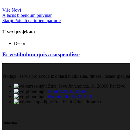
Više Novi
A lacus bibendum pulvinar
Stariji
Potenti parturient parturie
U vezi projekata
Decor
Et vestibulum quis a suspendisse
Prodaja i servis proizvoda iz oblasti biciklizma, fitnesa i ostale speci
Zmaj Jove Jovanovića 16, 26000 Pančevo
Telefon: 013/332-920
Mobilni: 060/0-332-920
Email: info@fanaticsport.rs
Aktuelno