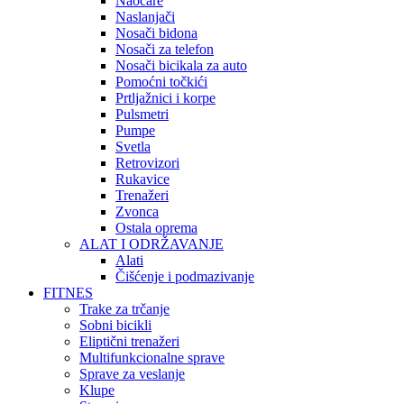
Naočare
Naslanjači
Nosači bidona
Nosači za telefon
Nosači bicikala za auto
Pomoćni točkići
Prtljažnici i korpe
Pulsmetri
Pumpe
Svetla
Retrovizori
Rukavice
Trenažeri
Zvonca
Ostala oprema
ALAT I ODRŽAVANJE
Alati
Čišćenje i podmazivanje
FITNES
Trake za trčanje
Sobni bicikli
Eliptični trenažeri
Multifunkcionalne sprave
Sprave za veslanje
Klupe