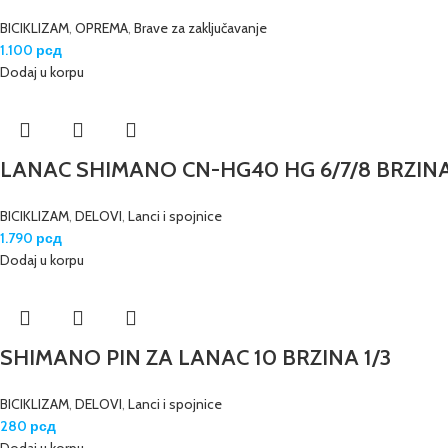
BICIKLIZAM
,
OPREMA
,
Brave za zaključavanje
1.100
рсд
Dodaj u korpu
LANAC SHIMANO CN-HG40 HG 6/7/8 BRZINA
BICIKLIZAM
,
DELOVI
,
Lanci i spojnice
1.790
рсд
Dodaj u korpu
SHIMANO PIN ZA LANAC 10 BRZINA 1/3
BICIKLIZAM
,
DELOVI
,
Lanci i spojnice
280
рсд
Dodaj u korpu