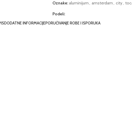
Oznake:
aluminijum
,
amsterdam
,
city
,
toc
Podeli:
IS
DODATNE INFORMACIJE
PORUČIVANJE ROBE I ISPORUKA