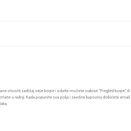
ne otvoriti sadržaj vaše korpe i odatle možete izabrati "Pregled korpe" ili 
uzmete u radnji.
Kada popunite sva polja i završite kupovinu dobićete email
taka.