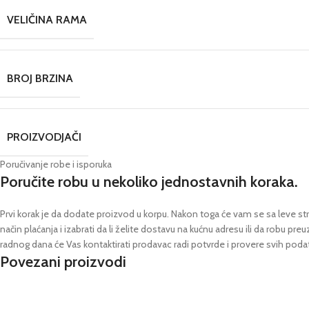
VELIČINA RAMA
BROJ BRZINA
PROIZVODJAČI
Poručivanje robe i isporuka
Poručite robu u nekoliko jednostavnih koraka.
Prvi korak je da dodate proizvod u korpu. Nakon toga će vam se sa leve stra
način plaćanja i izabrati da li želite dostavu na kućnu adresu ili da robu pre
radnog dana će Vas kontaktirati prodavac radi potvrde i provere svih poda
Povezani proizvodi