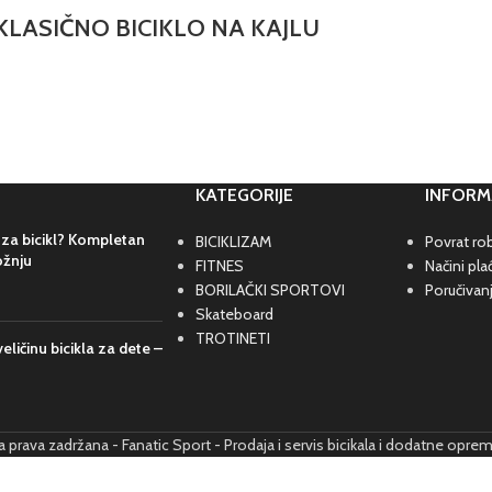
KLASIČNO BICIKLO NA KAJLU
KATEGORIJE
INFORM
 za bicikl? Kompletan
BICIKLIZAM
Povrat rob
ožnju
FITNES
Načini pla
BORILAČKI SPORTOVI
Poručivan
Skateboard
TROTINETI
eličinu bicikla za dete –
prava zadržana - Fanatic Sport - Prodaja i servis bicikala i dodatne opre