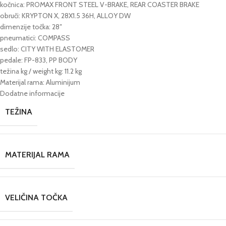
kočnica: PROMAX FRONT STEEL V-BRAKE, REAR COASTER BRAKE
obruči: KRYPTON X, 28X1.5 36H, ALLOY DW
dimenzije točka: 28″
pneumatici: COMPASS
sedlo: CITY WITH ELASTOMER
pedale: FP-833, PP BODY
težina kg / weight kg: 11.2 kg
Materijal rama: Aluminijum
Dodatne informacije
TEŽINA
MATERIJAL RAMA
VELIČINA TOČKA