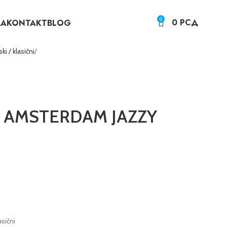
0
0
РСД
MA
KONTAKT
BLOG
ki / klasični
O AMSTERDAM JAZZY
asični