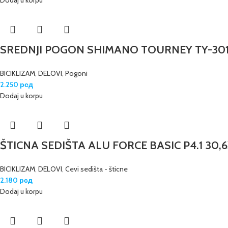
SREDNJI POGON SHIMANO TOURNEY TY-301
BICIKLIZAM
,
DELOVI
,
Pogoni
2.250
рсд
Dodaj u korpu
ŠTICNA SEDIŠTA ALU FORCE BASIC P4.1 30
BICIKLIZAM
,
DELOVI
,
Cevi sedišta - šticne
2.180
рсд
Dodaj u korpu