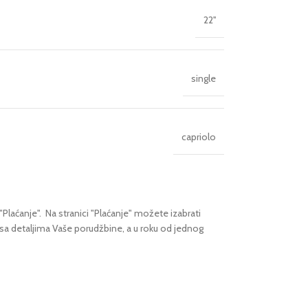
22''
single
capriolo
"Plaćanje".
Na stranici "Plaćanje" možete izabrati
 sa detaljima Vaše porudžbine,
a u roku od jednog