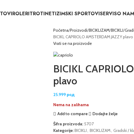
RTOVI
ROLERI
TROTINETI
ZIMSKI SPORTOVI
SERVIS
O NA
Početna
Proizvodi
BICIKLIZAM
BICIKLI
Grads
BICIKL CAPRIOLO AMSTERDAM JAZZY plavo
Vrati se na proizvode
BICIKL CAPRIOL
plavo
25.999
рсд
Nema na zalihama
Add to compare
Dodajte želje
Šifra proizvoda:
5707
Kategorije:
BICIKLI
,
BICIKLIZAM
,
Gradski / kl