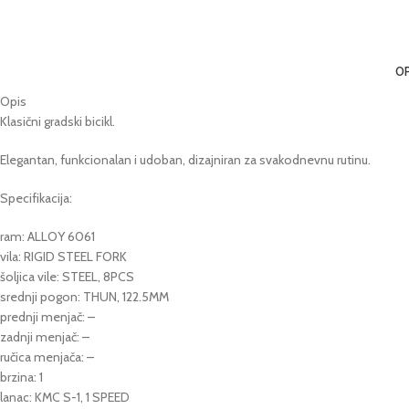
OP
Opis
Klasični gradski bicikl.
Elegantan, funkcionalan i udoban, dizajniran za svakodnevnu rutinu.
Specifikacija:
ram: ALLOY 6061
vila: RIGID STEEL FORK
šoljica vile: STEEL, 8PCS
srednji pogon: THUN, 122.5MM
prednji menjač: –
zadnji menjač: –
ručica menjača: –
brzina: 1
lanac: KMC S-1, 1 SPEED