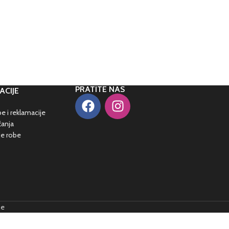
PRATITE NAS
ACIJE
e i reklamacije
ćanja
je robe
me