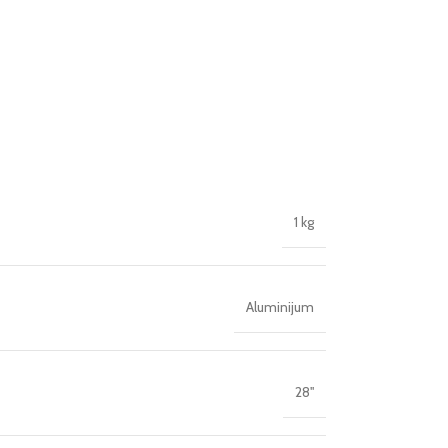
1 kg
Aluminijum
28''