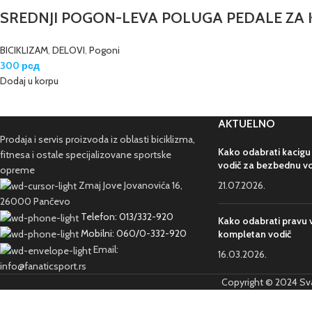
SREDNJI POGON-LEVA POLUGA PEDALE ZA 
BICIKLIZAM
,
DELOVI
,
Pogoni
300
рсд
Dodaj u korpu
AKTUELNO
Prodaja i servis proizvoda iz oblasti biciklizma,
Kako odabrati kacigu
fitnesa i ostale specijalizovane sportske
vodič za bezbednu v
opreme
Zmaj Jove Jovanovića 16,
21.07.2026.
26000 Pančevo
Telefon: 013/332-920
Kako odabrati pravu v
Mobilni: 060/0-332-920
kompletan vodič
Email:
16.03.2026.
info@fanaticsport.rs
Copyright © 2024 Sva 