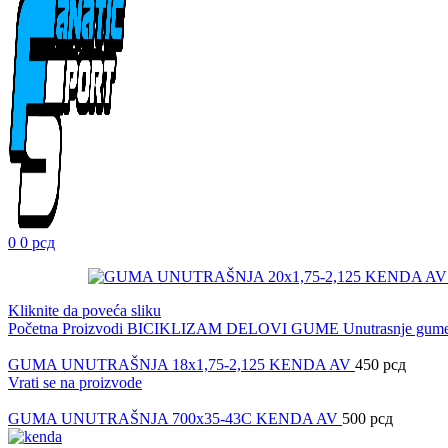
0
0
рсд
Kliknite da poveća sliku
Početna
Proizvodi
BICIKLIZAM
DELOVI
GUME
Unutrasnje gum
GUMA UNUTRAŠNJA 18x1,75-2,125 KENDA AV
450
рсд
Vrati se na proizvode
GUMA UNUTRAŠNJA 700x35-43C KENDA AV
500
рсд