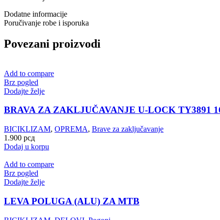
Dodatne informacije
Poručivanje robe i isporuka
Povezani proizvodi
Add to compare
Brz pogled
Dodajte želje
BRAVA ZA ZAKLJUČAVANJE U-LOCK TY3891 16
BICIKLIZAM
,
OPREMA
,
Brave za zaključavanje
1.900
рсд
Dodaj u korpu
Add to compare
Brz pogled
Dodajte želje
LEVA POLUGA (ALU) ZA MTB