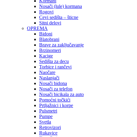
Kormani
Nosači (lule) kormana
Rogovi
Cevi sedišta – šticne
Sitni delovi
OPREMA
Bidoni
Blatobrani
Brave za zaključavanje
Brzinomeri
Kacige
Sedišta za decu
Torbice i rančevi
Naočare
Naslanjači
Nosači bidona
Nosači za telefon
Nosači bicikala za auto
Pomoćni točkići
Prtljažnici i korpe
Pulsmetri
Pumpe
Svetla
Retrovizori
Rukavice