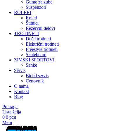
Gume za zube
Suspenzori
ROLERI
Roleri
Štitnici
Rezervni delovi
TROTINETI
Dečji trotineti
Električni trotineti
Freestyle trotineti
Skateboard
ZIMSKI SPORTOVI
Sanke
Servis
Bicikl servis
Cenovnik
O nama
Kontakt
Blog
Pretraga
Lista želja
0
0
рсд
Meni