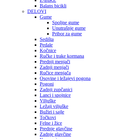
E-BIKE
Balans bicikli
DELOVI
Gume
Spoljne gume
Unutrašnje gume
Pribor za gume
Sedišta
Pedale
Kočnice
Ručke i trake kormana
Prednji menjači
Zadnji menjači
Ručice menjača
Osovine i ležajevi pogona
Pogoni
Zadnji zupčanici
Lanci i spojnice
Viljuške
Ležaji viljuške
Bužiri i sajle
Točkovi
Felne i žice
Prednje glavčine
Zadnje glavčine