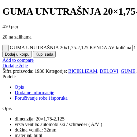
GUMA UNUTRAŠNJA 20×1,75-
450
рсд
20 na zalihama
GUMA UNUTRAŠNJA 20x1,75-2,125 KENDA AV količina
Dodaj u korpu
Kupi sada
Add to compare
Dodajte želje
Šifra proizvoda:
1936
Kategorije:
BICIKLIZAM
,
DELOVI
,
GUME
,
Podeli:
Opis
Dodatne informacije
Poručivanje robe i isporuka
Opis
dimenzija: 20×1,75-2,125
vrsta ventila: automobilski / schraeder ( A/V )
dužina ventila: 32mm
materijal: butil