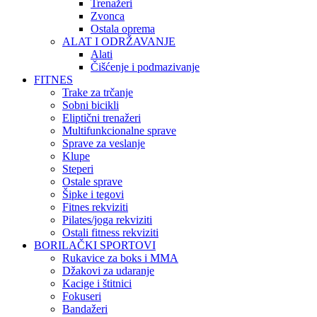
Trenažeri
Zvonca
Ostala oprema
ALAT I ODRŽAVANJE
Alati
Čišćenje i podmazivanje
FITNES
Trake za trčanje
Sobni bicikli
Eliptični trenažeri
Multifunkcionalne sprave
Sprave za veslanje
Klupe
Steperi
Ostale sprave
Šipke i tegovi
Fitnes rekviziti
Pilates/joga rekviziti
Ostali fitness rekviziti
BORILAČKI SPORTOVI
Rukavice za boks i MMA
Džakovi za udaranje
Kacige i štitnici
Fokuseri
Bandažeri