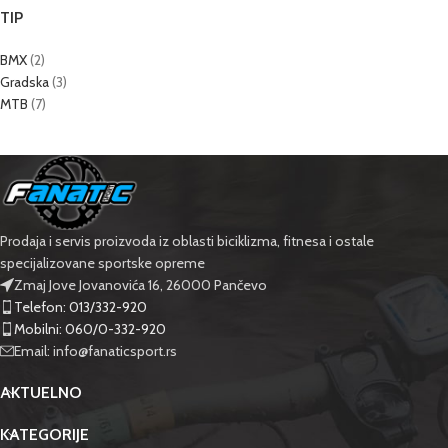
TIP
BMX
(2)
Gradska
(3)
MTB
(7)
Prodaja i servis proizvoda iz oblasti biciklizma, fitnesa i ostale
specijalizovane sportske opreme
Zmaj Jove Jovanovića 16, 26000 Pančevo
Telefon: 013/332-920
Mobilni: 060/0-332-920
Email: info@fanaticsport.rs
AKTUELNO
KATEGORIJE