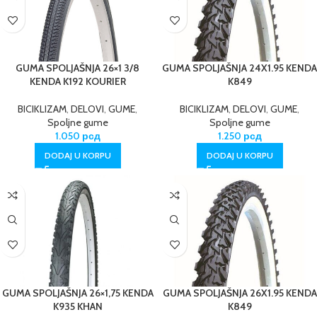
GUMA SPOLJAŠNJA 26×1 3/8
GUMA SPOLJAŠNJA 24X1.95 KENDA
KENDA K192 KOURIER
K849
BICIKLIZAM
,
DELOVI
,
GUME
,
BICIKLIZAM
,
DELOVI
,
GUME
,
Spoljne gume
Spoljne gume
1.050
рсд
1.250
рсд
DODAJ U KORPU
DODAJ U KORPU
GUMA SPOLJAŠNJA 26×1,75 KENDA
GUMA SPOLJAŠNJA 26X1.95 KENDA
K935 KHAN
K849