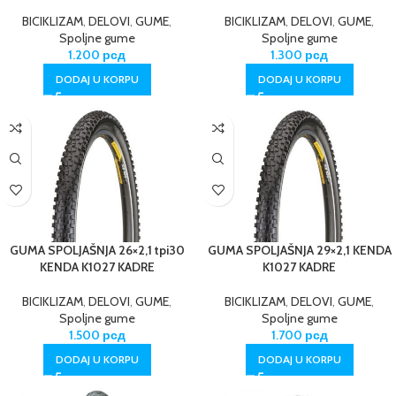
BICIKLIZAM
,
DELOVI
,
GUME
,
BICIKLIZAM
,
DELOVI
,
GUME
,
Spoljne gume
Spoljne gume
1.200
рсд
1.300
рсд
DODAJ U KORPU
DODAJ U KORPU
GUMA SPOLJAŠNJA 26×2,1 tpi30
GUMA SPOLJAŠNJA 29×2,1 KENDA
KENDA K1027 KADRE
K1027 KADRE
BICIKLIZAM
,
DELOVI
,
GUME
,
BICIKLIZAM
,
DELOVI
,
GUME
,
Spoljne gume
Spoljne gume
1.500
рсд
1.700
рсд
DODAJ U KORPU
DODAJ U KORPU