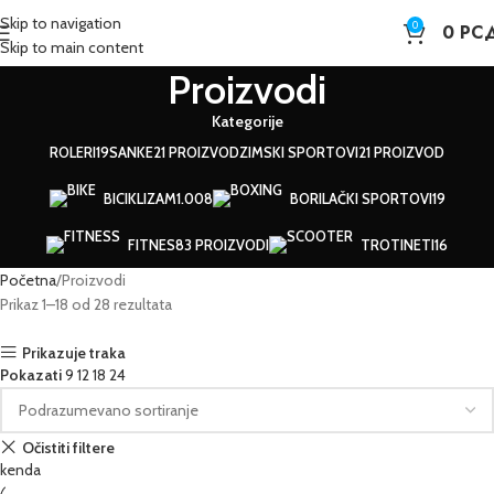
Skip to navigation
0
0
РС
Skip to main content
Proizvodi
Kategorije
ROLERI
19
SANKE
21 PROIZVOD
ZIMSKI SPORTOVI
21 PROIZVOD
BICIKLIZAM
1.008
BORILAČKI SPORTOVI
19
FITNES
83 PROIZVODI
TROTINETI
16
Početna
Proizvodi
Prikaz 1–18 od 28 rezultata
Prikazuje traka
Pokazati
9
12
18
24
Očistiti filtere
kenda