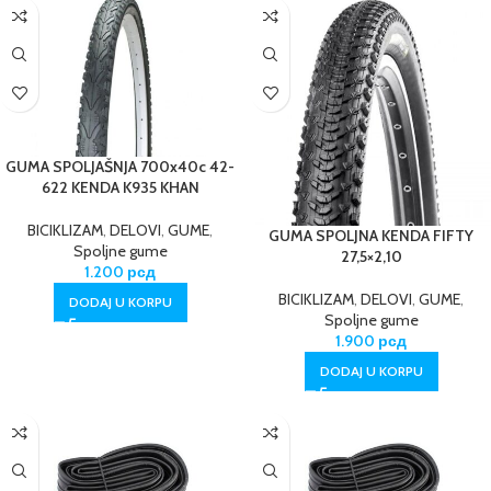
GUMA SPOLJAŠNJA 700x40c 42-
622 KENDA K935 KHAN
BICIKLIZAM
,
DELOVI
,
GUME
,
GUMA SPOLJNA KENDA FIFTY
Spoljne gume
27,5×2,10
1.200
рсд
BICIKLIZAM
,
DELOVI
,
GUME
,
DODAJ U KORPU
Spoljne gume
1.900
рсд
DODAJ U KORPU