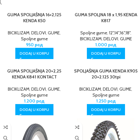
GUMA SPOLJAŠNJA 16×2,125
GUMA SPOLJNA 18 x 1,95 KENDA
KENDA K50
K817
BICIKLIZAM
,
DELOVI
,
GUME
,
Spoljne gume
,
12",14",16",18"
,
Spoljne gume
BICIKLIZAM
,
DELOVI
,
GUME
950
рсд
1.000
рсд
DODAJ U KORPU
DODAJ U KORPU
GUMA SPOLJAŠNJA 20×2,25
SPOLJAŠNJA GUMA KENDA K905
KENDA K841 KONTACT
20×2.125 30tpi
BICIKLIZAM
,
DELOVI
,
GUME
,
BICIKLIZAM
,
DELOVI
,
GUME
,
Spoljne gume
Spoljne gume
1.200
рсд
1.250
рсд
DODAJ U KORPU
DODAJ U KORPU