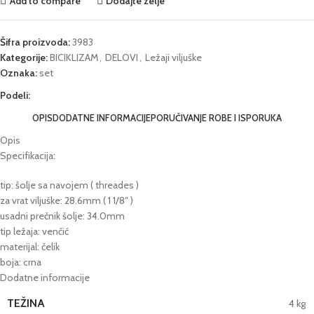
Add to compare
Dodajte želje
Šifra proizvoda:
3983
Kategorije:
BICIKLIZAM
,
DELOVI
,
Ležaji viljuške
Oznaka:
set
Podeli:
OPIS
DODATNE INFORMACIJE
PORUČIVANJE ROBE I ISPORUKA
Opis
Specifikacija:
tip: šolje sa navojem ( threades )
za vrat viljuške: 28.6mm ( 1 1/8″ )
usadni prečnik šolje: 34.0mm
tip ležaja: venčić
materijal: čelik
boja: crna
Dodatne informacije
TEŽINA
4 kg