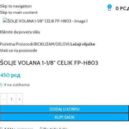
Skip to navigation
0
0
РС
Skip to main content
Kliknite da poveća sliku
Početna
Proizvodi
BICIKLIZAM
DELOVI
Ležaji viljuške
Vrati se na proizvode
ŠOLJE VOLANA 1-1/8″ CELIK FP-H803
450
рсд
4 na zalihama
DODAJ U KORPU
KUPI SADA