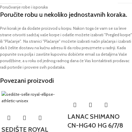
Poručivanje robe i isporuka
Poručite robu u nekoliko jednostavnih koraka.
Prvi korak je da dodate proizvod u korpu. Nakon toga će vam se sa leve
strane otvoriti sadržaj vaše korpe i odatle možete izabrati "Pregled korpe"
ili "Plaćanje".
Na stranici "Plaćanje" možete izabrati način plaćanja i izabrati
da li želite dostavu na kućnu adresu ili da robu preuzmete u radnji.
Kada
popunite sva polja i završite kupovinu dobićete email sa detaljima Vaše
porudžbine,
a u roku od jednog radnog dana će Vas kontaktirati prodavac
radi potvrde i provere svih podataka.
Povezani proizvodi
LANAC SHIMANO
CN-HG40 HG 6/7/8
SEDIŠTE ROYAL