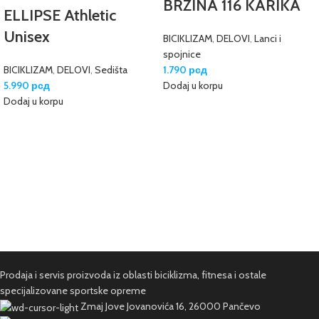
BRZINA 116 KARIKA
ELLIPSE Athletic
Unisex
BICIKLIZAM
,
DELOVI
,
Lanci i
spojnice
BICIKLIZAM
,
DELOVI
,
Sedišta
1.790
рсд
5.990
рсд
Dodaj u korpu
Dodaj u korpu
Prodaja i servis proizvoda iz oblasti biciklizma, fitnesa i ostale
specijalizovane sportske opreme
Zmaj Jove Jovanovića 16, 26000 Pančevo