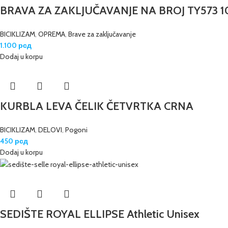
BRAVA ZA ZAKLJUČAVANJE NA BROJ TY573 
BICIKLIZAM
,
OPREMA
,
Brave za zaključavanje
1.100
рсд
Dodaj u korpu
KURBLA LEVA ČELIK ČETVRTKA CRNA
BICIKLIZAM
,
DELOVI
,
Pogoni
450
рсд
Dodaj u korpu
SEDIŠTE ROYAL ELLIPSE Athletic Unisex