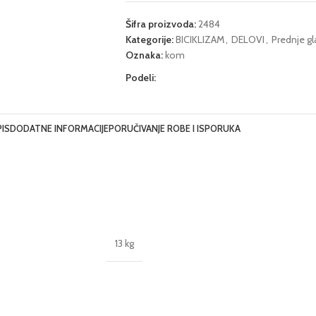
Šifra proizvoda:
2484
Kategorije:
BICIKLIZAM
,
DELOVI
,
Prednje gl
Oznaka:
kom
Podeli:
IS
DODATNE INFORMACIJE
PORUČIVANJE ROBE I ISPORUKA
13 kg