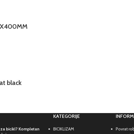
,6X400MM
t black
KATEGORIJE
INFORM
 za bicikl? Kompletan
BICIKLIZAM
Povrat rob