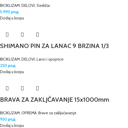
BICIKLIZAM
,
DELOVI
,
Sedišta
5.990
рсд
Dodaj u korpu
SHIMANO PIN ZA LANAC 9 BRZINA 1/3
BICIKLIZAM
,
DELOVI
,
Lanci i spojnice
250
рсд
Dodaj u korpu
BRAVA ZA ZAKLJČAVANJE 15x1000mm
BICIKLIZAM
,
OPREMA
,
Brave za zaključavanje
950
рсд
Dodaj u korpu