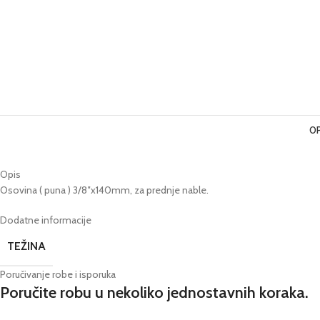
OP
Opis
Osovina ( puna ) 3/8″x140mm, za prednje nable.
Dodatne informacije
TEŽINA
Poručivanje robe i isporuka
Poručite robu u nekoliko jednostavnih koraka.