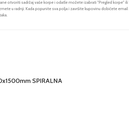
ne otvoriti sadržaj vaše korpe i odatle možete izabrati "Pregled korpe" ili 
uzmete u radnji.
Kada popunite sva polja i završite kupovinu dobićete email
taka.
10x1500mm SPIRALNA