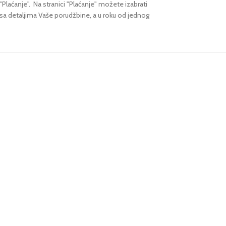
"Plaćanje".
Na stranici "Plaćanje" možete izabrati
 sa detaljima Vaše porudžbine,
a u roku od jednog