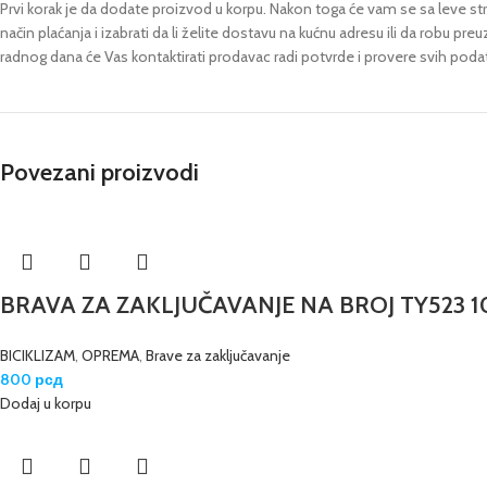
Prvi korak je da dodate proizvod u korpu. Nakon toga će vam se sa leve stra
način plaćanja i izabrati da li želite dostavu na kućnu adresu ili da robu pre
radnog dana će Vas kontaktirati prodavac radi potvrde i provere svih poda
Povezani proizvodi
BRAVA ZA ZAKLJUČAVANJE NA BROJ TY523 
BICIKLIZAM
,
OPREMA
,
Brave za zaključavanje
800
рсд
Dodaj u korpu