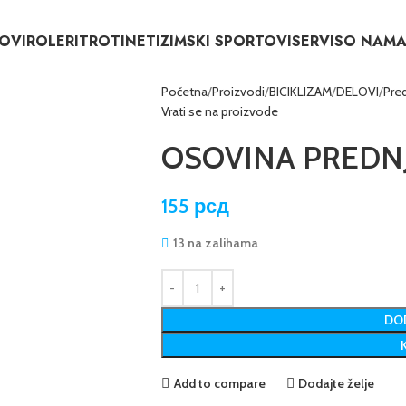
OVI
ROLERI
TROTINETI
ZIMSKI SPORTOVI
SERVIS
O NAM
Početna
Proizvodi
BICIKLIZAM
DELOVI
Pred
Vrati se na proizvode
OSOVINA PREDNJ
155
рсд
13 na zalihama
DOD
Add to compare
Dodajte želje