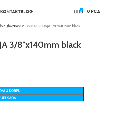
0
0
РСД
A
KONTAKT
BLOG
nje glavčine
OSOVINA PREDNJA 3/8″x140mm black
A 3/8″x140mm black
AJ U KORPU
KUPI SADA