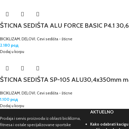
ŠTICNA SEDIŠTA ALU FORCE BASIC P4.1 30
BICIKLIZAM
,
DELOVI
,
Cevi sedišta - šticne
2.180
рсд
Dodaj u korpu
ŠTICNA SEDIŠTA SP-105 ALU30,4x350mm ma
BICIKLIZAM
,
DELOVI
,
Cevi sedišta - šticne
1.100
рсд
Dodaj u korpu
AKTUELNO
Prodaja i servis proizvoda iz oblasti biciklizma,
Kako odabrati kacigu
fitnesa i ostale specijalizovane sportske