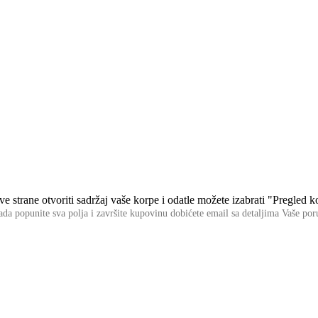
 strane otvoriti sadržaj vaše korpe i odatle možete izabrati "Pregled ko
da popunite sva polja i završite kupovinu dobićete email sa detaljima Vaše po