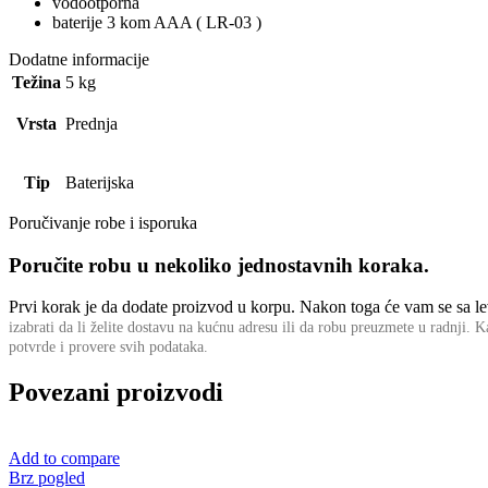
vodootporna
baterije 3 kom AAA ( LR-03 )
Dodatne informacije
Težina
5 kg
Vrsta
Prednja
Tip
Baterijska
Poručivanje robe i isporuka
Poručite robu u nekoliko jednostavnih koraka.
Prvi korak je da dodate proizvod u korpu. Nakon toga će vam se sa leve
izabrati da li želite dostavu na kućnu adresu ili da robu preuzmete u radnji.
Ka
potvrde i provere svih podataka.
Povezani proizvodi
Add to compare
Brz pogled