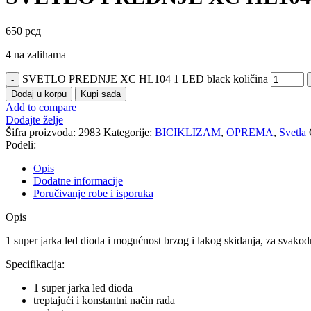
650
рсд
4 na zalihama
SVETLO PREDNJE XC HL104 1 LED black količina
Dodaj u korpu
Kupi sada
Add to compare
Dodajte želje
Šifra proizvoda:
2983
Kategorije:
BICIKLIZAM
,
OPREMA
,
Svetla
Podeli:
Opis
Dodatne informacije
Poručivanje robe i isporuka
Opis
1 super jarka led dioda i mogućnost brzog i lakog skidanja, za svak
Specifikacija:
1 super jarka led dioda
treptajući i konstantni način rada