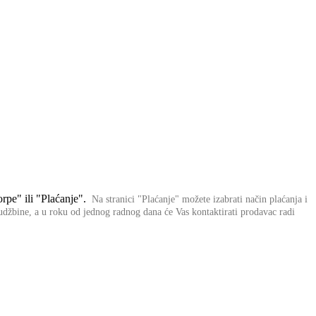
rpe" ili "Plaćanje".
Na stranici "Plaćanje" možete izabrati način plaćanja i
rudžbine,
a u roku od jednog radnog dana će Vas kontaktirati prodavac radi