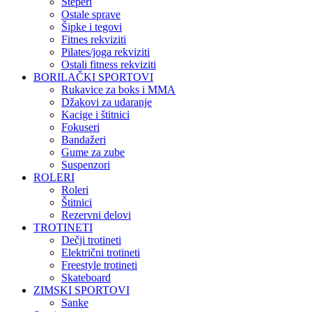
Steperi
Ostale sprave
Šipke i tegovi
Fitnes rekviziti
Pilates/joga rekviziti
Ostali fitness rekviziti
BORILAČKI SPORTOVI
Rukavice za boks i MMA
Džakovi za udaranje
Kacige i štitnici
Fokuseri
Bandažeri
Gume za zube
Suspenzori
ROLERI
Roleri
Štitnici
Rezervni delovi
TROTINETI
Dečji trotineti
Električni trotineti
Freestyle trotineti
Skateboard
ZIMSKI SPORTOVI
Sanke