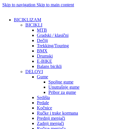
Skip to navigation
Skip to main content
BICIKLIZAM
BICIKLI
MTB
Gradski / klasični
Dečiji
Trekking/Touring
BMX
Drumski
E-BIKE
Balans bicikli
DELOVI
Gume
Spoljne gume
Unutrašnje gume
Pribor za gume
Sedišta
Pedale
Kočnice
Ručke i trake kormana
Prednji menjači
Zadnji menjači
Ručice menjača