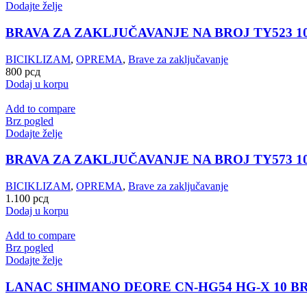
Dodajte želje
BRAVA ZA ZAKLJUČAVANJE NA BROJ TY523 1
BICIKLIZAM
,
OPREMA
,
Brave za zaključavanje
800
рсд
Dodaj u korpu
Add to compare
Brz pogled
Dodajte želje
BRAVA ZA ZAKLJUČAVANJE NA BROJ TY573 10
BICIKLIZAM
,
OPREMA
,
Brave za zaključavanje
1.100
рсд
Dodaj u korpu
Add to compare
Brz pogled
Dodajte želje
LANAC SHIMANO DEORE CN-HG54 HG-X 10 BR