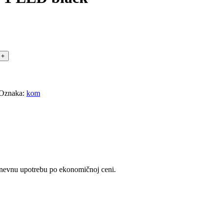
Oznaka:
kom
odnevnu upotrebu po ekonomičnoj ceni.