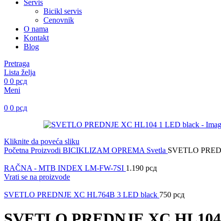
Servis
Bicikl servis
Cenovnik
O nama
Kontakt
Blog
Pretraga
Lista želja
0
0
рсд
Meni
0
0
рсд
Kliknite da poveća sliku
Početna
Proizvodi
BICIKLIZAM
OPREMA
Svetla
SVETLO PREDN
RAČNA - MTB INDEX LM-FW-7SI
1.190
рсд
Vrati se na proizvode
SVETLO PREDNJE XC HL764B 3 LED black
750
рсд
SVETLO PREDNJE XC HL104 