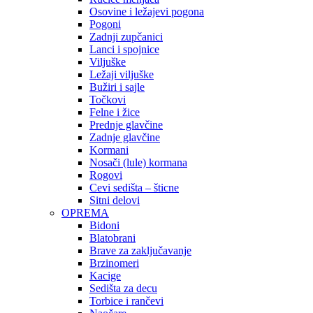
Osovine i ležajevi pogona
Pogoni
Zadnji zupčanici
Lanci i spojnice
Viljuške
Ležaji viljuške
Bužiri i sajle
Točkovi
Felne i žice
Prednje glavčine
Zadnje glavčine
Kormani
Nosači (lule) kormana
Rogovi
Cevi sedišta – šticne
Sitni delovi
OPREMA
Bidoni
Blatobrani
Brave za zaključavanje
Brzinomeri
Kacige
Sedišta za decu
Torbice i rančevi