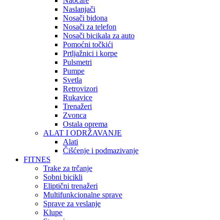
Naočare
Naslanjači
Nosači bidona
Nosači za telefon
Nosači bicikala za auto
Pomoćni točkići
Prtljažnici i korpe
Pulsmetri
Pumpe
Svetla
Retrovizori
Rukavice
Trenažeri
Zvonca
Ostala oprema
ALAT I ODRŽAVANJE
Alati
Čišćenje i podmazivanje
FITNES
Trake za trčanje
Sobni bicikli
Eliptični trenažeri
Multifunkcionalne sprave
Sprave za veslanje
Klupe